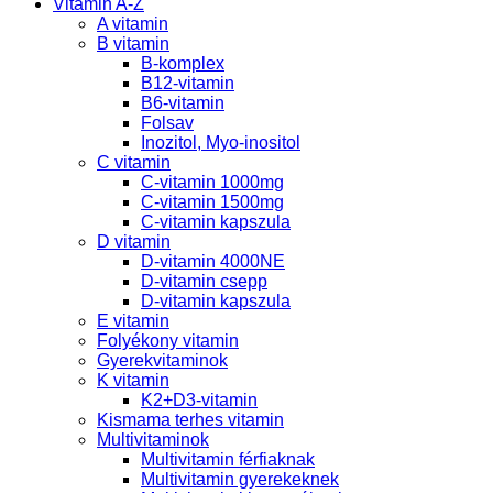
Vitamin A-Z
A vitamin
B vitamin
B-komplex
B12-vitamin
B6-vitamin
Folsav
Inozitol, Myo-inositol
C vitamin
C-vitamin 1000mg
C-vitamin 1500mg
C-vitamin kapszula
D vitamin
D-vitamin 4000NE
D-vitamin csepp
D-vitamin kapszula
E vitamin
Folyékony vitamin
Gyerekvitaminok
K vitamin
K2+D3-vitamin
Kismama terhes vitamin
Multivitaminok
Multivitamin férfiaknak
Multivitamin gyerekeknek