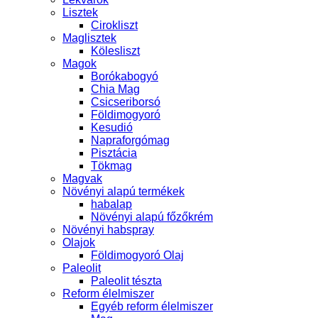
Lisztek
Cirokliszt
Maglisztek
Kölesliszt
Magok
Borókabogyó
Chia Mag
Csicseriborsó
Földimogyoró
Kesudió
Napraforgómag
Pisztácia
Tökmag
Magvak
Növényi alapú termékek
habalap
Növényi alapú főzőkrém
Növényi habspray
Olajok
Földimogyoró Olaj
Paleolit
Paleolit tészta
Reform élelmiszer
Egyéb reform élelmiszer