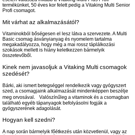
termékünket, 50 éves kor felett pedig a Vitaking Multi Senior
Profi csomagot.
Mit várhat az alkalmazásától?
Vitaminokból bőségesen el lesz látva a szervezete. A Multi
Basic csomag ásványianyag és nyomelem tartalma
megakadályozza, hogy még a mai rossz táplálkozási
szokások mellett is hiány keletkezzen bármelyik
összetevőből.
Kinek nem javasoljuk a Vitaking Multi csomagok
szedését?
Bárki, aki ismert betegséggel rendelkezik vagy gyógyszert
szed, a csomagjaink alkalmazását mindenképpen beszélje
meg orvosával. Valószínűleg a vitaminok és a csomagban
található egyéb tápanyagok befolyásolni fogják a
gyógyszerének adagolását.
Hogyan kell szedni?
A nap során bármelyik főétkezés után közvetlenül, vagy az