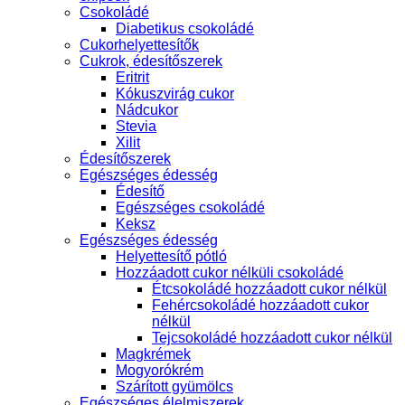
Csokoládé
Diabetikus csokoládé
Cukorhelyettesítők
Cukrok, édesítőszerek
Eritrit
Kókuszvirág cukor
Nádcukor
Stevia
Xilit
Édesítőszerek
Egészséges édesség
Édesítő
Egészséges csokoládé
Keksz
Egészséges édesség
Helyettesítő pótló
Hozzáadott cukor nélküli csokoládé
Étcsokoládé hozzáadott cukor nélkül
Fehércsokoládé hozzáadott cukor
nélkül
Tejcsokoládé hozzáadott cukor nélkül
Magkrémek
Mogyorókrém
Szárított gyümölcs
Egészséges élelmiszerek