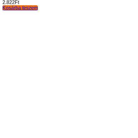
2.822
Ft
Kosárba teszem