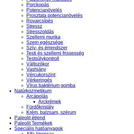
Porckopás
Potencianövelés
Prosztata potencianövelés
Rovarcsípés
Stressz
Stresszoldás
Szellemi munka
Szem egészsége
Szív- és érrendszer
Testi és szellemi frissesség
Testsúlykontroll
Változókor
Vashiány
Vércukorszint
Vérkeringés
Vírus baktérium gomba
Natúrkozmetikum
Arcápolás
Arckrémek
Fürdőkristály
Krém, balzsam, szérum
Paleolit étrend
Paleolit Termékek
Speciális hatóanyagok
Alfa-liponsav