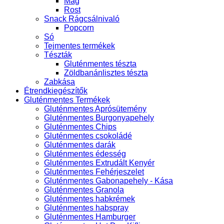
Mag
Rost
Snack Rágcsálnivaló
Popcorn
Só
Tejmentes termékek
Tészták
Gluténmentes tészta
Zöldbanánlisztes tészta
Zabkása
Étrendkiegészítők
Gluténmentes Termékek
Gluténmentes Aprósütemény
Gluténmentes Burgonyapehely
Gluténmentes Chips
Gluténmentes csokoládé
Gluténmentes darák
Gluténmentes édesség
Gluténmentes Extrudált Kenyér
Gluténmentes Fehérjeszelet
Gluténmentes Gabonapehely - Kása
Gluténmentes Granola
Gluténmentes habkrémek
Gluténmentes habspray
Gluténmentes Hamburger