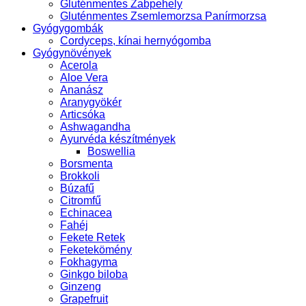
Gluténmentes Zabpehely
Gluténmentes Zsemlemorzsa Panírmorzsa
Gyógygombák
Cordyceps, kínai hernyógomba
Gyógynövények
Acerola
Aloe Vera
Ananász
Aranygyökér
Articsóka
Ashwagandha
Ayurvéda készítmények
Boswellia
Borsmenta
Brokkoli
Búzafű
Citromfű
Echinacea
Fahéj
Fekete Retek
Feketekömény
Fokhagyma
Ginkgo biloba
Ginzeng
Grapefruit