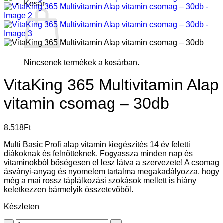
Kosár
Nincsenek termékek a kosárban.
VitaKing 365 Multivitamin Alap
vitamin csomag – 30db
8.518
Ft
Multi Basic Profi alap vitamin kiegészítés 14 év feletti
diákoknak és felnőtteknek. Fogyassza minden nap és
vitaminokból bőségesen el lesz látva a szervezete! A csomag
ásványi-anyag és nyomelem tartalma megakadályozza, hogy
még a mai rossz táplálkozási szokások mellett is hiány
keletkezzen bármelyik összetevőből.
Készleten
VitaKing