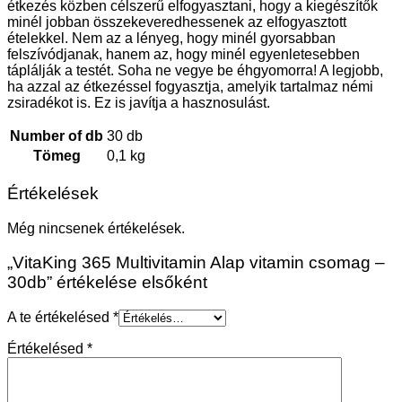
étkezés közben célszerű elfogyasztani, hogy a kiegészítők
minél jobban összekeveredhessenek az elfogyasztott
ételekkel. Nem az a lényeg, hogy minél gyorsabban
felszívódjanak, hanem az, hogy minél egyenletesebben
táplálják a testét. Soha ne vegye be éhgyomorra! A legjobb,
ha azzal az étkezéssel fogyasztja, amelyik tartalmaz némi
zsiradékot is. Ez is javítja a hasznosulást.
Number of db
30 db
Tömeg
0,1 kg
Értékelések
Még nincsenek értékelések.
„VitaKing 365 Multivitamin Alap vitamin csomag –
30db” értékelése elsőként
A te értékelésed
*
Értékelésed
*