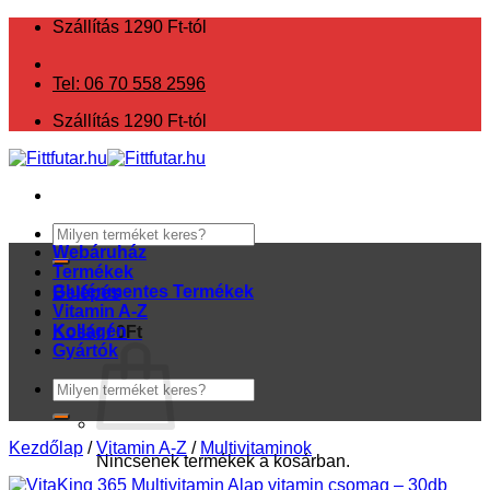
Skip
Szállítás 1290 Ft-tól
to
content
Tel: 06 70 558 2596
Szállítás 1290 Ft-tól
Keresés
a
Webáruház
következőre:
Termékek
Gluténmentes Termékek
Belépés
Vitamin A-Z
Kollagén
Kosár /
0
Ft
Gyártók
Keresés
a
következőre:
Kezdőlap
/
Vitamin A-Z
/
Multivitaminok
Nincsenek termékek a kosárban.