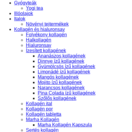
Gyógyteák
Yogi tea
Illóolajok
Italok
Növényi tejtermékek
Kollagén és hialuronsav
Folyékony kollagén
Halkollagén
Hialuronsav
Ízesített kollagének
Ananászos kollagének
Dinnye ízű kollagének
Gyümölcsös ízű kollagének
Limonádé ízű kollagének
Mangós kollagének
Mojito ízű kollagének
Narancsos kollagének
Pina Colada ízű kollagének
Szőlős kollagének
Kollagén ital
Kollagén por
Kollagén tabletta
Marha Kollagén
Marha Kollagén Kapszula
Sertés kollagén