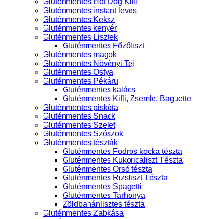
Gluténmentes Hot Dog Kifli
Gluténmentes instant leves
Gluténmentes Keksz
Gluténmentes kenyér
Gluténmentes Lisztek
Gluténmentes Főzőliszt
Gluténmentes magok
Gluténmentes Növényi Tej
Gluténmentes Ostya
Gluténmentes Pékáru
Gluténmentes kalács
Gluténmentes Kifli, Zsemle, Baguette
Gluténmentes piskóta
Gluténmentes Snack
Gluténmentes Szelet
Gluténmentes Szószok
Gluténmentes tészták
Gluténmentes Fodros kocka tészta
Gluténmentes Kukoricaliszt Tészta
Gluténmentes Orsó tészta
Gluténmentes Rizsliszt Tészta
Gluténmentes Spagetti
Gluténmentes Tarhonya
Zöldbanánlisztes tészta
Gluténmentes Zabkása