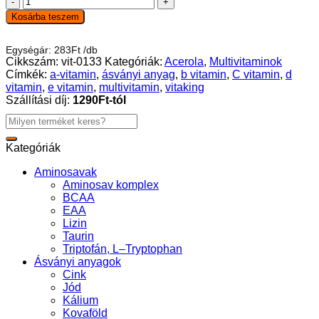
365
Kosárba teszem
Multivitamin
Alap
Egységár:
283
Ft
/
db
vitamin
Cikkszám:
vit-0133
Kategóriák:
Acerola
,
Multivitaminok
csomag
Címkék:
a-vitamin
,
ásványi anyag
,
b vitamin
,
C vitamin
,
d
–
vitamin
,
e vitamin
,
multivitamin
,
vitaking
30db
Szállítási díj:
1290Ft-tól
mennyiség
Keresés
a
következőre:
Kategóriák
Aminosavak
Aminosav komplex
BCAA
EAA
Lizin
Taurin
Triptofán, L–Tryptophan
Ásványi anyagok
Cink
Jód
Kálium
Kovaföld