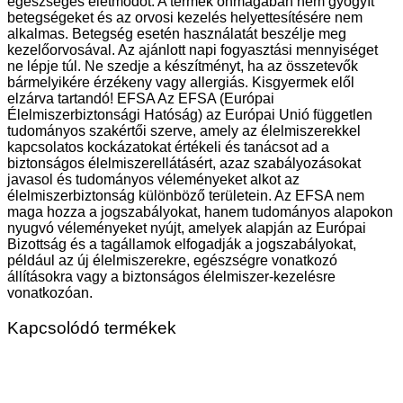
egészséges életmódot. A termék önmagában nem gyógyít
betegségeket és az orvosi kezelés helyettesítésére nem
alkalmas. Betegség esetén használatát beszélje meg
kezelőorvosával. Az ajánlott napi fogyasztási mennyiséget
ne lépje túl. Ne szedje a készítményt, ha az összetevők
bármelyikére érzékeny vagy allergiás. Kisgyermek elől
elzárva tartandó! EFSA Az EFSA (Európai
Élelmiszerbiztonsági Hatóság) az Európai Unió független
tudományos szakértői szerve, amely az élelmiszerekkel
kapcsolatos kockázatokat értékeli és tanácsot ad a
biztonságos élelmiszerellátásért, azaz szabályozásokat
javasol és tudományos véleményeket alkot az
élelmiszerbiztonság különböző területein. Az EFSA nem
maga hozza a jogszabályokat, hanem tudományos alapokon
nyugvó véleményeket nyújt, amelyek alapján az Európai
Bizottság és a tagállamok elfogadják a jogszabályokat,
például az új élelmiszerekre, egészségre vonatkozó
állításokra vagy a biztonságos élelmiszer-kezelésre
vonatkozóan.
Kapcsolódó termékek