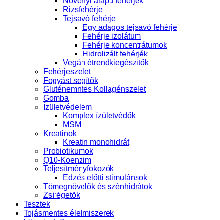
Növényi alapú fehérjék
Rizsfehérje
Tejsavó fehérje
Egy adagos tejsavó fehérje
Fehérje izolátum
Fehérje koncentrátumok
Hidrolizált fehérjék
Vegán étrendkiegészítők
Fehérjeszelet
Fogyást segítők
Gluténemntes Kollagénszelet
Gomba
Ízületvédelem
Komplex ízületvédők
MSM
Kreatinok
Kreatin monohidrát
Probiotikumok
Q10-Koenzim
Teljesítményfokozók
Edzés előtti stimulánsok
Tömegnövelők és szénhidrátok
Zsírégetők
Tesztek
Tojásmentes élelmiszerek