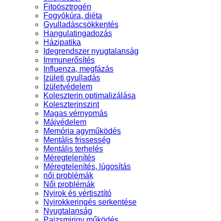
Fitoösztrogén
Fogyókúra, diéta
Gyulladáscsökkentés
Hangulatingadozás
Házipatika
Idegrendszer nyugtalanság
Immunerősítés
Influenza, megfázás
Izületi gyulladás
Ízületvédelem
Koleszterin optimalizálása
Koleszterinszint
Magas vérnyomás
Májvédelem
Memória agyműködés
Mentális frissesség
Mentális terhelés
Méregtelenítés
Méregtelenítés, lúgosítás
női problémák
Női problémák
Nyirok és vértisztító
Nyirokkeringés serkentése
Nyugtalanság
Pajzsmirigy működés