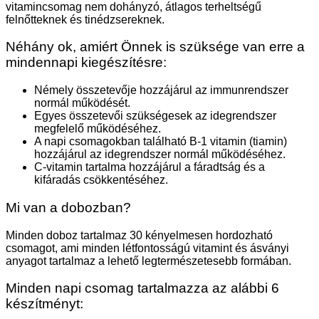
vitamincsomag nem dohányzó, átlagos terheltségű
felnőtteknek és tinédzsereknek.
Néhány ok, amiért Önnek is szüksége van erre a
mindennapi kiegészítésre:
Némely összetevője hozzájárul az immunrendszer
normál működését.
Egyes összetevői szükségesek az idegrendszer
megfelelő működéséhez.
A napi csomagokban található B-1 vitamin (tiamin)
hozzájárul az ideg­rendszer normál működésé­hez.
C-vitamin tartalma hozzájárul a fáradtság és a
kifáradás csök­kentéséhez.
Mi van a dobozban?
Minden doboz tartalmaz 30 kényelmesen hordozható
csomagot, ami minden létfontosságú vitamint és ásványi
anyagot tartalmaz a lehető legtermészetesebb formában.
Minden napi csomag tartalmazza az alábbi 6
készítményt: