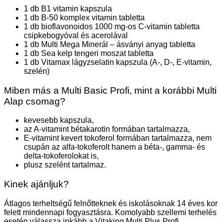
1 db B1 vitamin kapszula
1 db B-50 komplex vitamin tabletta
1 db bioflavonoidos 1000 mg-os C-vitamin tabletta
csipkebogyóval és acerolával
1 db Multi Mega Minerál – ásványi anyag tabletta
1 db Sea kelp tengeri moszat tabletta
1 db Vitamax lágyzselatin kapszula (A-, D-, E-vitamin,
szelén)
Miben más a Multi Basic Profi, mint a korábbi Multi
Alap csomag?
kevesebb kapszula,
az A-vitamint bétakarotin formában tartalmazza,
E-vitamint kevert tokoferol formában tartalmazza, nem
csupán az alfa-tokoferolt hanem a béta-, gamma- és
delta-tokoferolokat is,
plusz szelént tartalmaz.
Kinek ajánljuk?
Átlagos terheltségű felnőtteknek és iskolásoknak 14 éves kor
felett mindennapi fogyasztásra. Komolyabb szellemi terhelés
esetén válassza inkább a Vitaking Multi Plus Profi