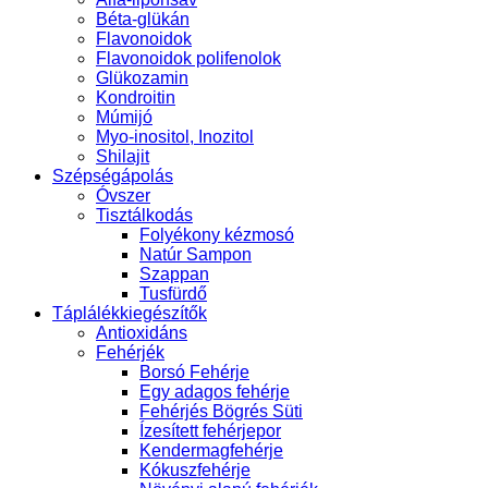
Béta-glükán
Flavonoidok
Flavonoidok polifenolok
Glükozamin
Kondroitin
Múmijó
Myo-inositol, Inozitol
Shilajit
Szépségápolás
Óvszer
Tisztálkodás
Folyékony kézmosó
Natúr Sampon
Szappan
Tusfürdő
Táplálékkiegészítők
Antioxidáns
Fehérjék
Borsó Fehérje
Egy adagos fehérje
Fehérjés Bögrés Süti
Ízesített fehérjepor
Kendermagfehérje
Kókuszfehérje