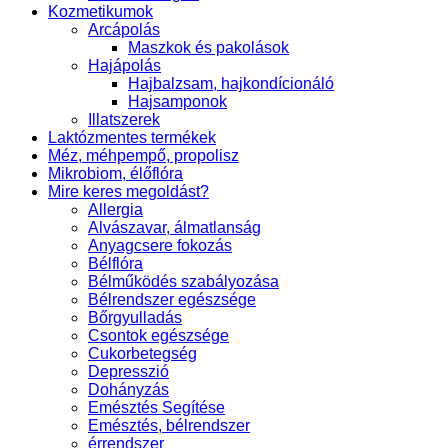
Kozmetikumok
Arcápolás
Maszkok és pakolások
Hajápolás
Hajbalzsam, hajkondícionáló
Hajsamponok
Illatszerek
Laktózmentes termékek
Méz, méhpempő, propolisz
Mikrobiom, élőflóra
Mire keres megoldást?
Allergia
Alvászavar, álmatlanság
Anyagcsere fokozás
Bélflóra
Bélműködés szabályozása
Bélrendszer egészsége
Bőrgyulladás
Csontok egészsége
Cukorbetegség
Depresszió
Dohányzás
Emésztés Segítése
Emésztés, bélrendszer
érrendszer