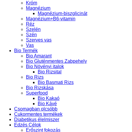
Króm
Magnézium
Magnézium-biszglicinát
Magnézium+B6-vitamin
Réz
Szelén
Szén
Szerves vas
Vas
Bio Termék
Bio Amarant
Bio Gluténmentes Zabpehely
Bio Növényi italok
Bio Rizsital
Bio Rizs
Bio Basmati Rizs
Bio Rizskása
Superfood
Bio Kakaó
Bio Kávé
Csomagban olcsóbb
Cukormentes termékek
Diabetikus élelmiszer
Edzés Célok
Erőszint fokozás