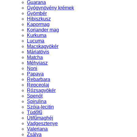
Guarana
Gyógynövény krémek
Gyömbér
Hibiszkusz
Kapormag
Koriander mag
Kurkuma
Lucuma
Macskagyökér
Máriatövis
Matcha
Méhviasz
Noni
Papaya
Rebarbara
Repceolaj
Rózsagyökér
Spenót
Spirulina
Szója-lecitin
Tüdőfű
Útifűmaghéj
Vadgesztenye
Valeriana
Zsálya