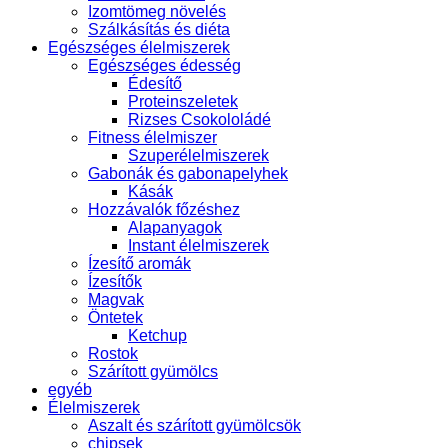
Izomtömeg növelés
Szálkásítás és diéta
Egészséges élelmiszerek
Egészséges édesség
Édesítő
Proteinszeletek
Rizses Csokololádé
Fitness élelmiszer
Szuperélelmiszerek
Gabonák és gabonapelyhek
Kásák
Hozzávalók főzéshez
Alapanyagok
Instant élelmiszerek
Ízesítő aromák
Ízesítők
Magvak
Öntetek
Ketchup
Rostok
Szárított gyümölcs
egyéb
Élelmiszerek
Aszalt és szárított gyümölcsök
chipsek