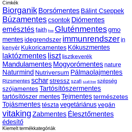
Cimkék
kapszulát!
A
Biorganik
bejegyzéshez
szépsé
Borsómentes
Bálint Cseppek
és
Búzamentes
Diómentes
csontok
az
immuni
Gluténmentes
emésztés
gmo
faith
vitamin
free
bejegy
immunrendszer
mentes
idegrendszer
in
Kókuszmentes
Kukoricamentes
kenyér
liszt
laktózmentes
lisztkeverék
Mandulamentes
Mogyorómentes
nature
Naturmind
Pálmaolajmentes
Nutriversum
schar
stressz
szépség
Rizsmentes
szafi
szafi free
Tartósítószermentes
szójamentes
Tejmentes
tartósítószer mentes
természetes
Tojásmentes
vegetáriánus
tészta
vegán
vitaking
Élesztőmentes
Zabmentes
édesítő
Kiemelt termékkategóriák