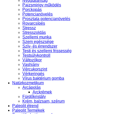
Nyugtalanság
Pajzsmirigy működés
Porckopás
Potencianövelés
Prosztata potencianövelés
Rovarcsípés
Stressz
Stresszoldás
Szellemi munka
Szem egészsége
Szív- és érrendszer
Testi és szellemi frissesség
Testsúlykontroll
Változókor
Vashiány
Vércukorszint
Vérkeringés
Vírus baktérium gomba
Natúrkozmetikum
Arcápolás
Arckrémek
Fürdőkristály
Krém, balzsam, szérum
Paleolit étrend
Paleolit Termékek