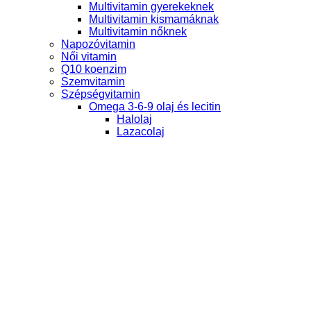
Multivitamin gyerekeknek
Multivitamin kismamáknak
Multivitamin nőknek
Napozóvitamin
Női vitamin
Q10 koenzim
Szemvitamin
Szépségvitamin
Omega 3-6-9 olaj és lecitin
Halolaj
Lazacolaj