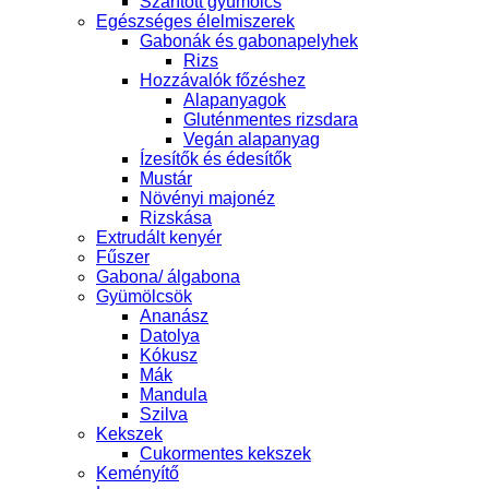
Szárított gyümölcs
Egészséges élelmiszerek
Gabonák és gabonapelyhek
Rizs
Hozzávalók főzéshez
Alapanyagok
Gluténmentes rizsdara
Vegán alapanyag
Ízesítők és édesítők
Mustár
Növényi majonéz
Rizskása
Extrudált kenyér
Fűszer
Gabona/ álgabona
Gyümölcsök
Ananász
Datolya
Kókusz
Mák
Mandula
Szilva
Kekszek
Cukormentes kekszek
Keményítő