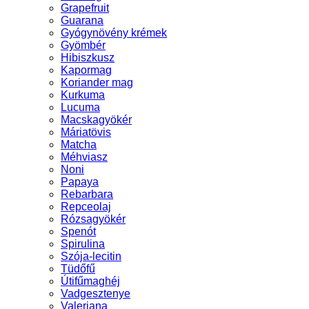
Grapefruit
Guarana
Gyógynövény krémek
Gyömbér
Hibiszkusz
Kapormag
Koriander mag
Kurkuma
Lucuma
Macskagyökér
Máriatövis
Matcha
Méhviasz
Noni
Papaya
Rebarbara
Repceolaj
Rózsagyökér
Spenót
Spirulina
Szója-lecitin
Tüdőfű
Útifűmaghéj
Vadgesztenye
Valeriana