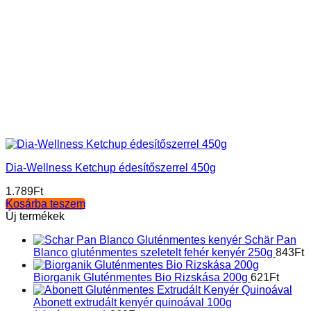
Dia-Wellness Ketchup édesítőszerrel 450g
1.789
Ft
Kosárba teszem
Új termékek
Schär Pan
Blanco gluténmentes szeletelt fehér kenyér 250g
843
Ft
Biorganik Gluténmentes Bio Rizskása 200g
621
Ft
Abonett extrudált kenyér quinoával 100g