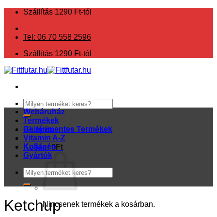
Skip
Szállítás 1290 Ft-tól
to
content
Tel: 06 70 558 2596
Szállítás 1290 Ft-tól
Keresés
a
Webáruház
következőre:
Termékek
Gluténmentes Termékek
Belépés
Vitamin A-Z
Kollagén
Kosár /
0
Ft
Gyártók
Keresés
a
következőre:
Ketchup
Nincsenek termékek a kosárban.