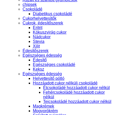
chipsek
Csokoládé
Diabetikus csokoládé
Cukorhelyettesítők
Cukrok, édesítőszerek
Eritrit
Kókuszvirág cukor
Nádcukor
Stevia
Xilit
Édesítőszerek
Egészséges édesség
Édesítő
Egészséges csokoládé
Keksz
Egészséges édesség
Helyettesítő pótló
Hozzáadott cukor nélküli csokoládé
Étcsokoládé hozzáadott cukor nélkül
Fehércsokoládé hozzáadott cukor
nélkül
Tejcsokoládé hozzáadott cukor nélkül
Magkrémek
Mogyorókrém