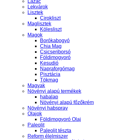
Lazac
Lekvárok
Lisztek
Cirokliszt
Maglisztek
Kölesliszt
Magok
Borókabogyó
Chia Mag
Csicseriborsó
Földimogyoró
Kesudió
Napraforgómag
Pisztácia
Tökmag
Magvak
Növényi alapú termékek
habalap
Növényi alapú főzőkrém
Növényi habspray
Olajok
Földimogyoró Olaj
Paleolit
Paleolit tészta
Reform élelmiszer