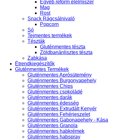
Egyéb reform élelmiszer
Mag
Rost
Snack Rágcsálnivaló
Popcorn
Só
Tejmentes termékek
Tészták
Gluténmentes tészta
Zöldbanánlisztes tészta
Zabkása
Étrendkiegészítők
Gluténmentes Termékek
Gluténmentes Aprósütemény
Gluténmentes Burgonyapehely
Gluténmentes Chips
Gluténmentes csokoládé
Gluténmentes darák
Gluténmentes édesség
Gluténmentes Extrudált Kenyér
Gluténmentes Fehérjeszelet
Gluténmentes Gabonapehely - Kása
Gluténmentes Granola
Gluténmentes habkrémek
Gluténmentes habspray