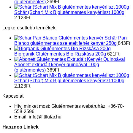
(gluténmentes)
369
Ft
Schär (Schar) Mix B gluténmentes kenyérliszt 1000g
2.123
Ft
Legkeresettebb termékek
Schär Pan
Blanco gluténmentes szeletelt fehér kenyér 250g
843
Ft
Biorganik Gluténmentes Bio Rizskása 200g
621
Ft
Abonett extrudált kenyér quinoával 100g
(gluténmentes)
369
Ft
Schär (Schar) Mix B gluténmentes kenyérliszt 1000g
2.123
Ft
Kapcsolat
Hívj minket most:
Gluténmentes webáruház: +36-70-
558-2596
Email:
info@fittfutar.hu
Hasznos Linkek