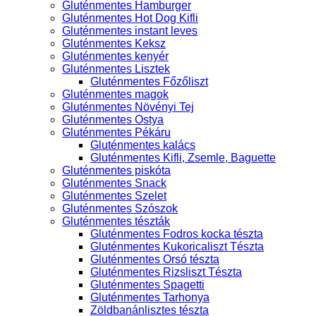
Gluténmentes Hamburger
Gluténmentes Hot Dog Kifli
Gluténmentes instant leves
Gluténmentes Keksz
Gluténmentes kenyér
Gluténmentes Lisztek
Gluténmentes Főzőliszt
Gluténmentes magok
Gluténmentes Növényi Tej
Gluténmentes Ostya
Gluténmentes Pékáru
Gluténmentes kalács
Gluténmentes Kifli, Zsemle, Baguette
Gluténmentes piskóta
Gluténmentes Snack
Gluténmentes Szelet
Gluténmentes Szószok
Gluténmentes tészták
Gluténmentes Fodros kocka tészta
Gluténmentes Kukoricaliszt Tészta
Gluténmentes Orsó tészta
Gluténmentes Rizsliszt Tészta
Gluténmentes Spagetti
Gluténmentes Tarhonya
Zöldbanánlisztes tészta