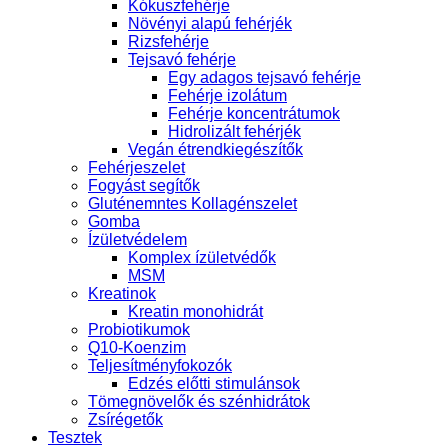
Kókuszfehérje
Növényi alapú fehérjék
Rizsfehérje
Tejsavó fehérje
Egy adagos tejsavó fehérje
Fehérje izolátum
Fehérje koncentrátumok
Hidrolizált fehérjék
Vegán étrendkiegészítők
Fehérjeszelet
Fogyást segítők
Gluténemntes Kollagénszelet
Gomba
Ízületvédelem
Komplex ízületvédők
MSM
Kreatinok
Kreatin monohidrát
Probiotikumok
Q10-Koenzim
Teljesítményfokozók
Edzés előtti stimulánsok
Tömegnövelők és szénhidrátok
Zsírégetők
Tesztek