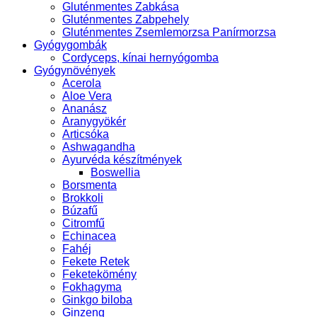
Gluténmentes Zabkása
Gluténmentes Zabpehely
Gluténmentes Zsemlemorzsa Panírmorzsa
Gyógygombák
Cordyceps, kínai hernyógomba
Gyógynövények
Acerola
Aloe Vera
Ananász
Aranygyökér
Articsóka
Ashwagandha
Ayurvéda készítmények
Boswellia
Borsmenta
Brokkoli
Búzafű
Citromfű
Echinacea
Fahéj
Fekete Retek
Feketekömény
Fokhagyma
Ginkgo biloba
Ginzeng