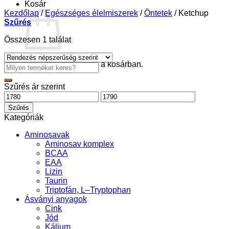
Kosár
Kezdőlap
/
Egészséges élelmiszerek
/
Öntetek
/
Ketchup
Szűrés
Összesen 1 találat
Nincsenek termékek a kosárban.
Keresés
a
következőre:
Szűrés ár szerint
Min
Max
ár
ár
Szűrés
Kategóriák
Aminosavak
Aminosav komplex
BCAA
EAA
Lizin
Taurin
Triptofán, L–Tryptophan
Ásványi anyagok
Cink
Jód
Kálium