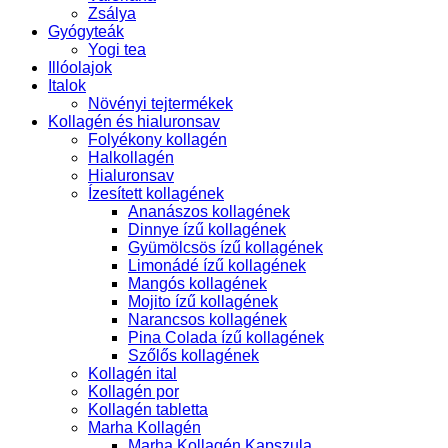
Zsálya
Gyógyteák
Yogi tea
Illóolajok
Italok
Növényi tejtermékek
Kollagén és hialuronsav
Folyékony kollagén
Halkollagén
Hialuronsav
Ízesített kollagének
Ananászos kollagének
Dinnye ízű kollagének
Gyümölcsös ízű kollagének
Limonádé ízű kollagének
Mangós kollagének
Mojito ízű kollagének
Narancsos kollagének
Pina Colada ízű kollagének
Szőlős kollagének
Kollagén ital
Kollagén por
Kollagén tabletta
Marha Kollagén
Marha Kollagén Kapszula