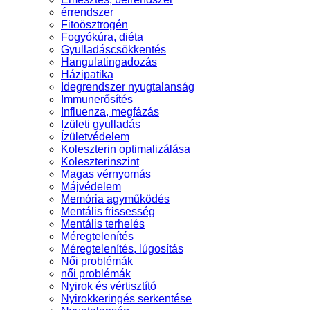
érrendszer
Fitoösztrogén
Fogyókúra, diéta
Gyulladáscsökkentés
Hangulatingadozás
Házipatika
Idegrendszer nyugtalanság
Immunerősítés
Influenza, megfázás
Izületi gyulladás
Ízületvédelem
Koleszterin optimalizálása
Koleszterinszint
Magas vérnyomás
Májvédelem
Memória agyműködés
Mentális frissesség
Mentális terhelés
Méregtelenítés
Méregtelenítés, lúgosítás
Női problémák
női problémák
Nyirok és vértisztító
Nyirokkeringés serkentése