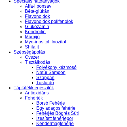
Speciális hatóanyagok
Alfa-liponsav
Béta-glükán
Flavonoidok
Flavonoidok polifenolok
Glükozamin
Kondroitin
Múmijó
Myo-inositol, Inozitol
Shilajit
Szépségápolás
Óvszer
Tisztálkodás
Folyékony kézmosó
Natúr Sampon
Szappan
Tusfürdő
Táplálékkiegészítők
Antioxidáns
Fehérjék
Borsó Fehérje
Egy adagos fehérje
Fehérjés Bögrés Süti
Ízesített fehérjepor
Kendermagfehérje