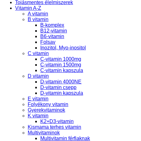
Tojásmentes élelmiszerek
Vitamin A-Z
A vitamin
B vitamin
B-komplex
B12-vitamin
B6-vitamin
Folsav
Inozitol, Myo-inositol
C vitamin
C-vitamin 1000mg
C-vitamin 1500mg
C-vitamin kapszula
D vitamin
D-vitamin 4000NE
D-vitamin csepp
D-vitamin kapszula
E vitamin
Folyékony vitamin
Gyerekvitaminok
K vitamin
K2+D3-vitamin
Kismama terhes vitamin
Multivitaminok
Multivitamin férfiaknak