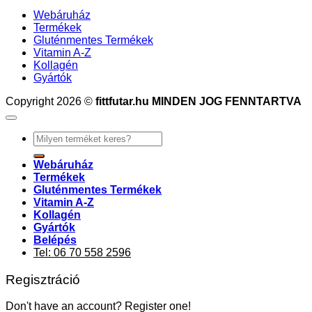
Webáruház
Termékek
Gluténmentes Termékek
Vitamin A-Z
Kollagén
Gyártók
Copyright 2026 ©
fittfutar.hu MINDEN JOG FENNTARTVA
Keresés
a
következőre:
Webáruház
Termékek
Gluténmentes Termékek
Vitamin A-Z
Kollagén
Gyártók
Belépés
Tel: 06 70 558 2596
Regisztráció
Don't have an account? Register one!