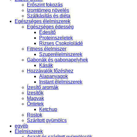
Erőszint fokozás
Izomtömeg növelés
Szálkásítás és diéta
Egészséges élelmiszerek
Egészséges édesség
Édesítő
Proteinszeletek
Rizses Csokololádé
Fitness élelmiszer
Szuperélelmiszerek
Gabonák és gabonapelyhek
Kásák
Hozzávalók főzéshez
Alapanyagok
Instant élelmiszerek
Ízesítő aromák
Ízesítők
Magvak
Öntetek
Ketchup
Rostok
Szárított gyümölcs
egyéb
Élelmiszerek
Aszalt és szárított gyümölcsök