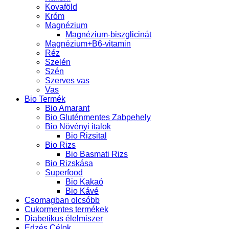
Kovaföld
Króm
Magnézium
Magnézium-biszglicinát
Magnézium+B6-vitamin
Réz
Szelén
Szén
Szerves vas
Vas
Bio Termék
Bio Amarant
Bio Gluténmentes Zabpehely
Bio Növényi italok
Bio Rizsital
Bio Rizs
Bio Basmati Rizs
Bio Rizskása
Superfood
Bio Kakaó
Bio Kávé
Csomagban olcsóbb
Cukormentes termékek
Diabetikus élelmiszer
Edzés Célok