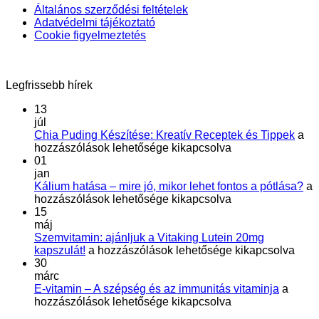
Általános szerződési feltételek
Adatvédelmi tájékoztató
Cookie figyelmeztetés
Legfrissebb hírek
13
júl
Chi
Chia Puding Készítése: Kreatív Receptek és Tippek
a
Pud
hozzászólások lehetősége kikapcsolva
Kész
01
Krea
jan
Rec
Ká
Kálium hatása – mire jó, mikor lehet fontos a pótlása?
a
és
ha
hozzászólások lehetősége kikapcsolva
Tip
–
15
bej
mi
máj
jó,
Szemvitamin: ajánljuk a Vitaking Lutein 20mg
Szemvitamin:
mi
kapszulát!
a hozzászólások lehetősége kikapcsolva
ajánljuk
le
30
a
fo
márc
Vitaking
E-
a
E-vitamin – A szépség és az immunitás vitaminja
a
Lutein
vitamin
pó
hozzászólások lehetősége kikapcsolva
20mg
–
be