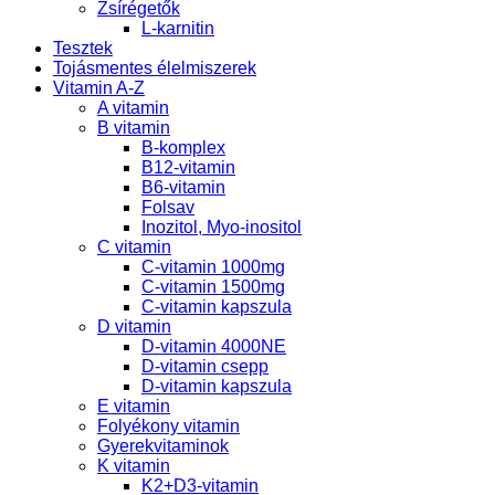
Zsírégetők
L-karnitin
Tesztek
Tojásmentes élelmiszerek
Vitamin A-Z
A vitamin
B vitamin
B-komplex
B12-vitamin
B6-vitamin
Folsav
Inozitol, Myo-inositol
C vitamin
C-vitamin 1000mg
C-vitamin 1500mg
C-vitamin kapszula
D vitamin
D-vitamin 4000NE
D-vitamin csepp
D-vitamin kapszula
E vitamin
Folyékony vitamin
Gyerekvitaminok
K vitamin
K2+D3-vitamin