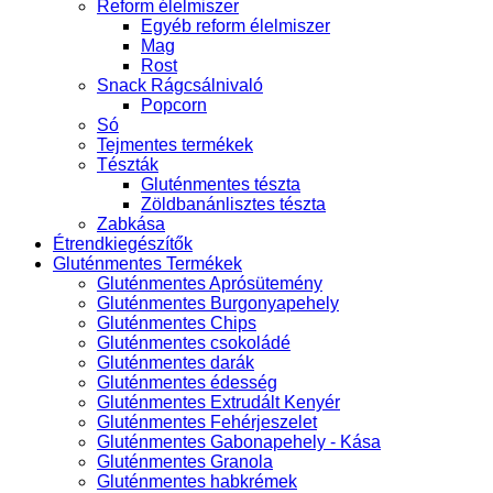
Reform élelmiszer
Egyéb reform élelmiszer
Mag
Rost
Snack Rágcsálnivaló
Popcorn
Só
Tejmentes termékek
Tészták
Gluténmentes tészta
Zöldbanánlisztes tészta
Zabkása
Étrendkiegészítők
Gluténmentes Termékek
Gluténmentes Aprósütemény
Gluténmentes Burgonyapehely
Gluténmentes Chips
Gluténmentes csokoládé
Gluténmentes darák
Gluténmentes édesség
Gluténmentes Extrudált Kenyér
Gluténmentes Fehérjeszelet
Gluténmentes Gabonapehely - Kása
Gluténmentes Granola
Gluténmentes habkrémek