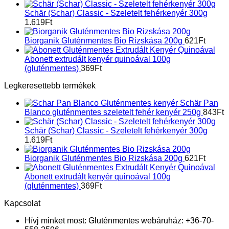
Schär (Schar) Classic - Szeletelt fehérkenyér 300g
1.619
Ft
Biorganik Gluténmentes Bio Rizskása 200g
621
Ft
Abonett extrudált kenyér quinoával 100g
(gluténmentes)
369
Ft
Legkeresettebb termékek
Schär Pan
Blanco gluténmentes szeletelt fehér kenyér 250g
843
Ft
Schär (Schar) Classic - Szeletelt fehérkenyér 300g
1.619
Ft
Biorganik Gluténmentes Bio Rizskása 200g
621
Ft
Abonett extrudált kenyér quinoával 100g
(gluténmentes)
369
Ft
Kapcsolat
Hívj minket most:
Gluténmentes webáruház: +36-70-