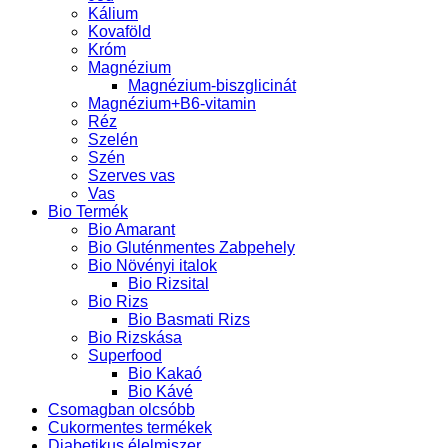
Kálium
Kovaföld
Króm
Magnézium
Magnézium-biszglicinát
Magnézium+B6-vitamin
Réz
Szelén
Szén
Szerves vas
Vas
Bio Termék
Bio Amarant
Bio Gluténmentes Zabpehely
Bio Növényi italok
Bio Rizsital
Bio Rizs
Bio Basmati Rizs
Bio Rizskása
Superfood
Bio Kakaó
Bio Kávé
Csomagban olcsóbb
Cukormentes termékek
Diabetikus élelmiszer