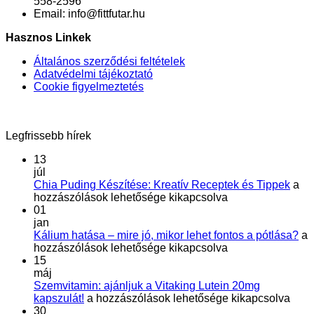
558-2596
Email:
info@fittfutar.hu
Hasznos Linkek
Általános szerződési feltételek
Adatvédelmi tájékoztató
Cookie figyelmeztetés
Legfrissebb hírek
13
júl
Chi
Chia Puding Készítése: Kreatív Receptek és Tippek
a
Pud
hozzászólások lehetősége kikapcsolva
Kész
01
Krea
jan
Rec
Ká
Kálium hatása – mire jó, mikor lehet fontos a pótlása?
a
és
ha
hozzászólások lehetősége kikapcsolva
Tip
–
15
bej
mi
máj
jó,
Szemvitamin: ajánljuk a Vitaking Lutein 20mg
Szemvitamin:
mi
kapszulát!
a hozzászólások lehetősége kikapcsolva
ajánljuk
le
30