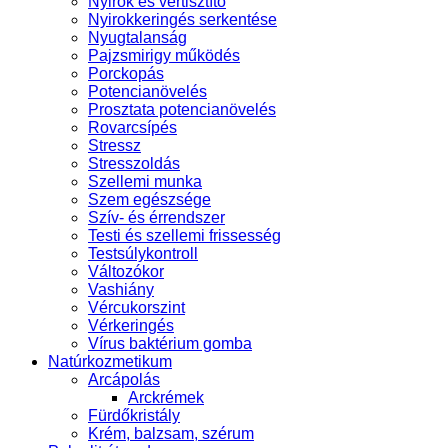
Nyirok és vértisztító
Nyirokkeringés serkentése
Nyugtalanság
Pajzsmirigy működés
Porckopás
Potencianövelés
Prosztata potencianövelés
Rovarcsípés
Stressz
Stresszoldás
Szellemi munka
Szem egészsége
Szív- és érrendszer
Testi és szellemi frissesség
Testsúlykontroll
Változókor
Vashiány
Vércukorszint
Vérkeringés
Vírus baktérium gomba
Natúrkozmetikum
Arcápolás
Arckrémek
Fürdőkristály
Krém, balzsam, szérum