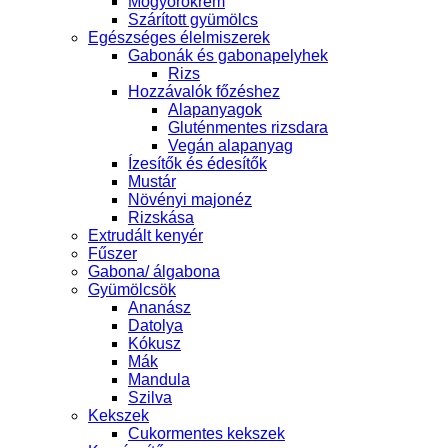
Mogyorókrém
Szárított gyümölcs
Egészséges élelmiszerek
Gabonák és gabonapelyhek
Rizs
Hozzávalók főzéshez
Alapanyagok
Gluténmentes rizsdara
Vegán alapanyag
Ízesítők és édesítők
Mustár
Növényi majonéz
Rizskása
Extrudált kenyér
Fűszer
Gabona/ álgabona
Gyümölcsök
Ananász
Datolya
Kókusz
Mák
Mandula
Szilva
Kekszek
Cukormentes kekszek