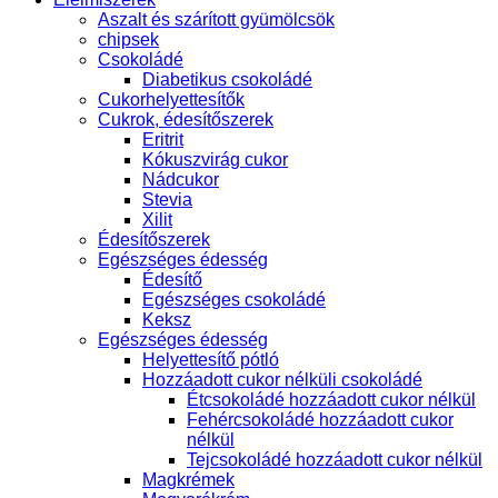
Aszalt és szárított gyümölcsök
chipsek
Csokoládé
Diabetikus csokoládé
Cukorhelyettesítők
Cukrok, édesítőszerek
Eritrit
Kókuszvirág cukor
Nádcukor
Stevia
Xilit
Édesítőszerek
Egészséges édesség
Édesítő
Egészséges csokoládé
Keksz
Egészséges édesség
Helyettesítő pótló
Hozzáadott cukor nélküli csokoládé
Étcsokoládé hozzáadott cukor nélkül
Fehércsokoládé hozzáadott cukor
nélkül
Tejcsokoládé hozzáadott cukor nélkül
Magkrémek