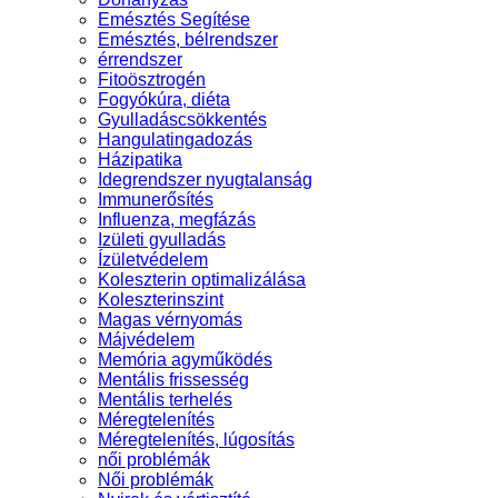
Emésztés Segítése
Emésztés, bélrendszer
érrendszer
Fitoösztrogén
Fogyókúra, diéta
Gyulladáscsökkentés
Hangulatingadozás
Házipatika
Idegrendszer nyugtalanság
Immunerősítés
Influenza, megfázás
Izületi gyulladás
Ízületvédelem
Koleszterin optimalizálása
Koleszterinszint
Magas vérnyomás
Májvédelem
Memória agyműködés
Mentális frissesség
Mentális terhelés
Méregtelenítés
Méregtelenítés, lúgosítás
női problémák
Női problémák