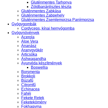
Gluténmentes Tarhonya
Zöldbanánlisztes tészta
Gluténmentes Zabkása
Gluténmentes Zabpehely
Gluténmentes Zsemlemorzsa Panírmorzsa
Gyógygombák
Cordyceps, kínai hernyógomba
Gyógynövények
Acerola
Aloe Vera
Ananász
Aranygyökér
Articsóka
Ashwagandha
Ayurvéda készítmények
Boswellia
Borsmenta
Brokkoli
Búzafű
Citromfű
Echinacea
Fahéj
Fekete Retek
Feketekömény
Fokhagyma