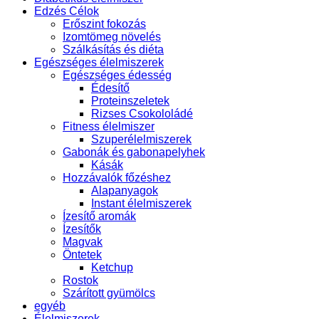
Edzés Célok
Erőszint fokozás
Izomtömeg növelés
Szálkásítás és diéta
Egészséges élelmiszerek
Egészséges édesség
Édesítő
Proteinszeletek
Rizses Csokololádé
Fitness élelmiszer
Szuperélelmiszerek
Gabonák és gabonapelyhek
Kásák
Hozzávalók főzéshez
Alapanyagok
Instant élelmiszerek
Ízesítő aromák
Ízesítők
Magvak
Öntetek
Ketchup
Rostok
Szárított gyümölcs
egyéb
Élelmiszerek