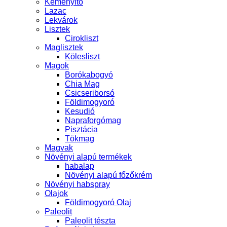
Keményítő
Lazac
Lekvárok
Lisztek
Cirokliszt
Maglisztek
Kölesliszt
Magok
Borókabogyó
Chia Mag
Csicseriborsó
Földimogyoró
Kesudió
Napraforgómag
Pisztácia
Tökmag
Magvak
Növényi alapú termékek
habalap
Növényi alapú főzőkrém
Növényi habspray
Olajok
Földimogyoró Olaj
Paleolit
Paleolit tészta