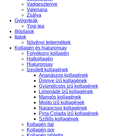
Vadgesztenye
Valeriana
Zsálya
Gyógyteák
Yogi tea
Illóolajok
Italok
Növényi tejtermékek
Kollagén és hialuronsav
Folyékony kollagén
Halkollagén
Hialuronsav
Ízesített kollagének
Ananászos kollagének
Dinnye ízű kollagének
Gyümölcsös ízű kollagének
Limonádé ízű kollagének
Mangós kollagének
Mojito ízű kollagének
Narancsos kollagének
Pina Colada ízű kollagének
Szőlős kollagének
Kollagén ital
Kollagén por
Kollagén tabletta