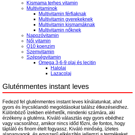
Kismama terhes vitamin
Multivitaminok
Multivitamin férfiaknak
Multivitamin gyerekeknek
Multivitamin kismamáknak
Multivitamin nőknek
Napozóvitamin
Női vitamin
Q10 koenzim
Szemvitamin
Szépségvitamin
Omega 3-6-9 olaj és lecitin
Halolaj
Lazacolaj
Gluténmentes instant leves
Fedezd fel gluténmentes instant leves kínálatunkat, ahol
gyors és ínycsiklandó megoldásokat találsz étkezéseidhez.
Különböző ízekben elérhetők, mindenki számára, aki
érzékeny a gluténra. Kiváló választás egy gyors ebédhez
vagy vacsorához, amikor nincs időd főzni, de fontos, hogy
tápláló és finom ételt fogyassz. Kiváló minőség, ízletes
alapanyagok, és egyszerű elkészítés jellemzi a termékeket.