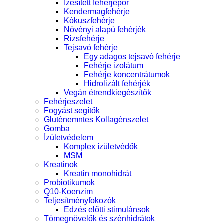
Ízesített fehérjepor
Kendermagfehérje
Kókuszfehérje
Növényi alapú fehérjék
Rizsfehérje
Tejsavó fehérje
Egy adagos tejsavó fehérje
Fehérje izolátum
Fehérje koncentrátumok
Hidrolizált fehérjék
Vegán étrendkiegészítők
Fehérjeszelet
Fogyást segítők
Gluténemntes Kollagénszelet
Gomba
Ízületvédelem
Komplex ízületvédők
MSM
Kreatinok
Kreatin monohidrát
Probiotikumok
Q10-Koenzim
Teljesítményfokozók
Edzés előtti stimulánsok
Tömegnövelők és szénhidrátok