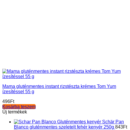
Mama gluténmentes instant rizstészta krémes Tom Yum
ízesítéssel 55 g
496
Ft
Kosárba teszem
Új termékek
Schär Pan
Blanco gluténmentes szeletelt fehér kenyér 250g
843
Ft