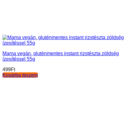
Mama vegán, gluténmentes instant rizstészta zöldség
ízesítéssel 55g
499
Ft
Kosárba teszem