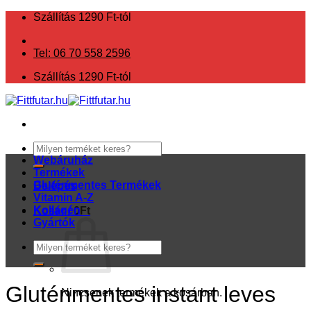
Skip
Szállítás 1290 Ft-tól
to
content
Tel: 06 70 558 2596
Szállítás 1290 Ft-tól
Keresés
a
Webáruház
következőre:
Termékek
Gluténmentes Termékek
Belépés
Vitamin A-Z
Kollagén
Kosár /
0
Ft
Gyártók
Keresés
a
következőre:
Gluténmentes instant leves
Nincsenek termékek a kosárban.