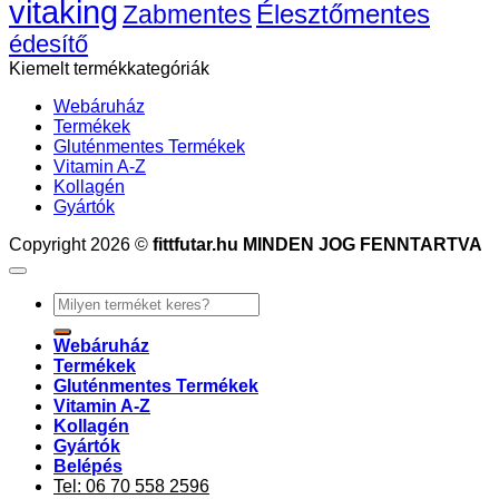
vitaking
Élesztőmentes
Zabmentes
édesítő
Kiemelt termékkategóriák
Webáruház
Termékek
Gluténmentes Termékek
Vitamin A-Z
Kollagén
Gyártók
Copyright 2026 ©
fittfutar.hu MINDEN JOG FENNTARTVA
Keresés
a
következőre:
Webáruház
Termékek
Gluténmentes Termékek
Vitamin A-Z
Kollagén
Gyártók
Belépés
Tel: 06 70 558 2596