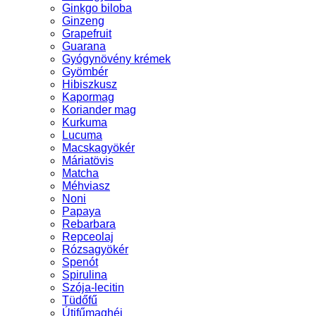
Ginkgo biloba
Ginzeng
Grapefruit
Guarana
Gyógynövény krémek
Gyömbér
Hibiszkusz
Kapormag
Koriander mag
Kurkuma
Lucuma
Macskagyökér
Máriatövis
Matcha
Méhviasz
Noni
Papaya
Rebarbara
Repceolaj
Rózsagyökér
Spenót
Spirulina
Szója-lecitin
Tüdőfű
Útifűmaghéj