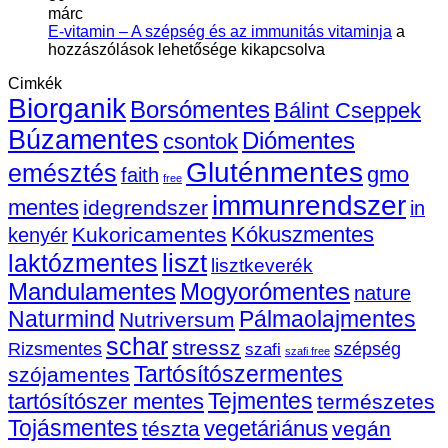
a
fo
márc
Vitaking
E-
a
E-vitamin – A szépség és az immunitás vitaminja
a
Lutein
vitamin
pó
hozzászólások lehetősége kikapcsolva
20mg
–
be
Cimkék
kapszulát!
A
Biorganik
bejegyzéshez
szépsé
Borsómentes
Bálint Cseppek
és
Búzamentes
Diómentes
csontok
az
immuni
Gluténmentes
emésztés
gmo
faith
vitamin
free
bejegy
immunrendszer
mentes
idegrendszer
in
Kókuszmentes
Kukoricamentes
kenyér
liszt
laktózmentes
lisztkeverék
Mandulamentes
Mogyorómentes
nature
Naturmind
Pálmaolajmentes
Nutriversum
schar
stressz
szépség
Rizsmentes
szafi
szafi free
Tartósítószermentes
szójamentes
Tejmentes
tartósítószer mentes
természetes
Tojásmentes
vegetáriánus
tészta
vegán