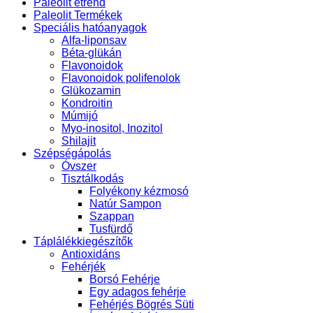
Paleolit étrend
Paleolit Termékek
Speciális hatóanyagok
Alfa-liponsav
Béta-glükán
Flavonoidok
Flavonoidok polifenolok
Glükozamin
Kondroitin
Múmijó
Myo-inositol, Inozitol
Shilajit
Szépségápolás
Óvszer
Tisztálkodás
Folyékony kézmosó
Natúr Sampon
Szappan
Tusfürdő
Táplálékkiegészítők
Antioxidáns
Fehérjék
Borsó Fehérje
Egy adagos fehérje
Fehérjés Bögrés Süti