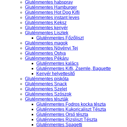
Gluténmentes habspray
Gluténmentes Hamburger
Gluténmentes Hot Dog Kifli
Gluténmentes instant leves
Gluténmentes Keksz
Gluténmentes kenyér
Gluténmentes Lisztek
Gluténmentes Főzőliszt
Gluténmentes magok
Gluténmentes Növényi Tej
Gluténmentes Ostya
Gluténmentes Pékáru
Gluténmentes kalács
Gluténmentes Kifli, Zsemle, Baguette
Kenyér helyettesítő
Gluténmentes piskóta
Gluténmentes Snack
Gluténmentes Szelet
Gluténmentes Szószok
Gluténmentes tészták
Gluténmentes Fodros kocka tészta
Gluténmentes Kukoricaliszt Tészta
Gluténmentes Orsó tészta
Gluténmentes Rizsliszt Tészta
Gluténmentes Spagetti