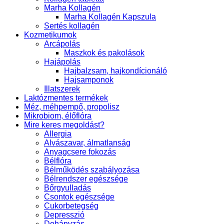
Marha Kollagén
Marha Kollagén Kapszula
Sertés kollagén
Kozmetikumok
Arcápolás
Maszkok és pakolások
Hajápolás
Hajbalzsam, hajkondícionáló
Hajsamponok
Illatszerek
Laktózmentes termékek
Méz, méhpempő, propolisz
Mikrobiom, élőflóra
Mire keres megoldást?
Allergia
Alvászavar, álmatlanság
Anyagcsere fokozás
Bélflóra
Bélműködés szabályozása
Bélrendszer egészsége
Bőrgyulladás
Csontok egészsége
Cukorbetegség
Depresszió
Dohányzás