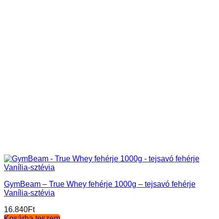
GymBeam – True Whey fehérje 1000g – tejsavó fehérje
Vanília-sztévia
16.840
Ft
Kosárba teszem