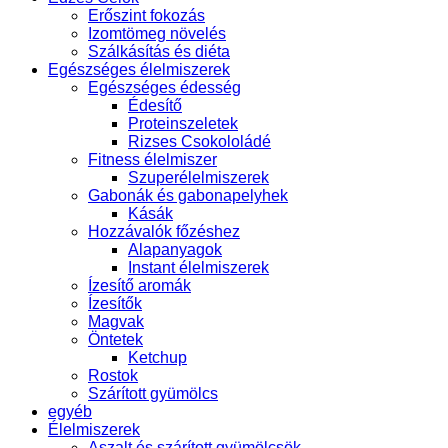
Erőszint fokozás
Izomtömeg növelés
Szálkásítás és diéta
Egészséges élelmiszerek
Egészséges édesség
Édesítő
Proteinszeletek
Rizses Csokololádé
Fitness élelmiszer
Szuperélelmiszerek
Gabonák és gabonapelyhek
Kásák
Hozzávalók főzéshez
Alapanyagok
Instant élelmiszerek
Ízesítő aromák
Ízesítők
Magvak
Öntetek
Ketchup
Rostok
Szárított gyümölcs
egyéb
Élelmiszerek
Aszalt és szárított gyümölcsök