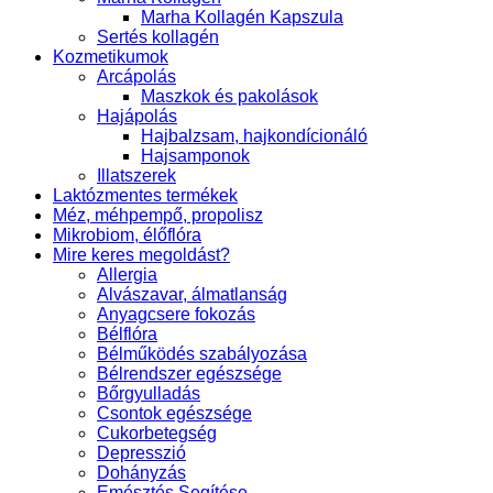
Marha Kollagén Kapszula
Sertés kollagén
Kozmetikumok
Arcápolás
Maszkok és pakolások
Hajápolás
Hajbalzsam, hajkondícionáló
Hajsamponok
Illatszerek
Laktózmentes termékek
Méz, méhpempő, propolisz
Mikrobiom, élőflóra
Mire keres megoldást?
Allergia
Alvászavar, álmatlanság
Anyagcsere fokozás
Bélflóra
Bélműködés szabályozása
Bélrendszer egészsége
Bőrgyulladás
Csontok egészsége
Cukorbetegség
Depresszió
Dohányzás
Emésztés Segítése