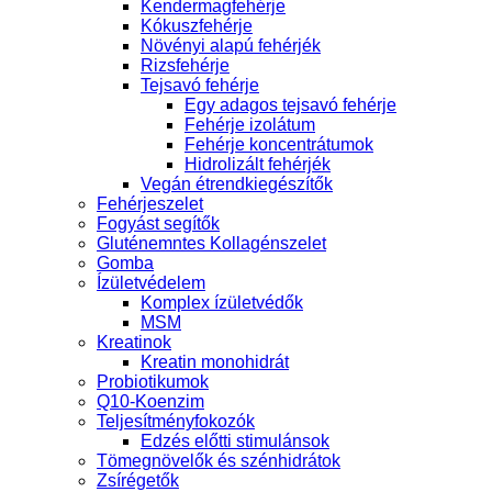
Kendermagfehérje
Kókuszfehérje
Növényi alapú fehérjék
Rizsfehérje
Tejsavó fehérje
Egy adagos tejsavó fehérje
Fehérje izolátum
Fehérje koncentrátumok
Hidrolizált fehérjék
Vegán étrendkiegészítők
Fehérjeszelet
Fogyást segítők
Gluténemntes Kollagénszelet
Gomba
Ízületvédelem
Komplex ízületvédők
MSM
Kreatinok
Kreatin monohidrát
Probiotikumok
Q10-Koenzim
Teljesítményfokozók
Edzés előtti stimulánsok
Tömegnövelők és szénhidrátok
Zsírégetők