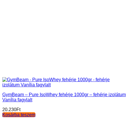
GymBeam – Pure IsoWhey fehérje 1000gr – fehérje izolátum
Vanília fagylalt
20.230
Ft
Kosárba teszem