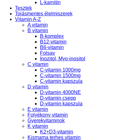
L-karnitin
Tesztek
Tojásmentes élelmiszerek
Vitamin A-Z
A vitamin
B vitamin
B-komplex
B12-vitamin
B6-vitamin
Folsav
Inozitol, Myo-inositol
C vitamin
C-vitamin 1000mg
C-vitamin 1500mg
C-vitamin kapszula
D vitamin
D-vitamin 4000NE
D-vitamin csepp
D-vitamin kapszula
E vitamin
Folyékony vitamin
Gyerekvitaminok
K vitamin
K2+D3-vitamin
Kismama terhes vitamin