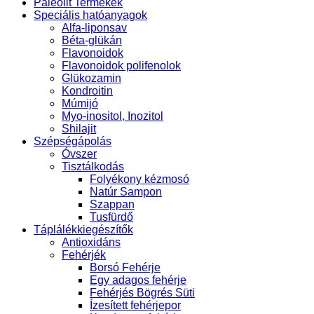
Paleolit Termékek
Speciális hatóanyagok
Alfa-liponsav
Béta-glükán
Flavonoidok
Flavonoidok polifenolok
Glükozamin
Kondroitin
Múmijó
Myo-inositol, Inozitol
Shilajit
Szépségápolás
Óvszer
Tisztálkodás
Folyékony kézmosó
Natúr Sampon
Szappan
Tusfürdő
Táplálékkiegészítők
Antioxidáns
Fehérjék
Borsó Fehérje
Egy adagos fehérje
Fehérjés Bögrés Süti
Ízesített fehérjepor