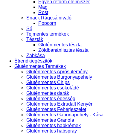
Egyéb reform élelmiszer
Mag
Rost
Snack Rágcsálnivaló
Popcorn
Só
Tejmentes termékek
Tészták
Gluténmentes tészta
Zöldbanánlisztes tészta
Zabkása
Étrendkiegészítők
Gluténmentes Termékek
Gluténmentes Aprósütemény
Gluténmentes Burgonyapehely
Gluténmentes Chips
Gluténmentes csokoládé
Gluténmentes darák
Gluténmentes édesség
Gluténmentes Extrudált Kenyér
Gluténmentes Fehérjeszelet
Gluténmentes Gabonapehely - Kása
Gluténmentes Granola
Gluténmentes habkrémek
Gluténmentes habspray