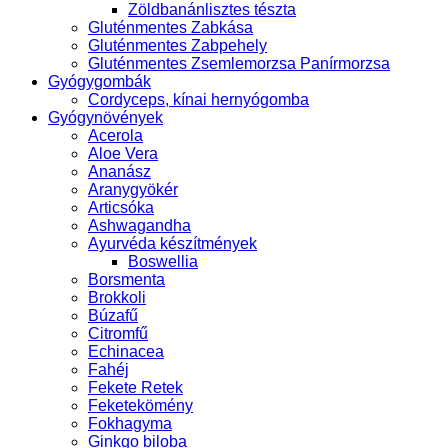
Zöldbanánlisztes tészta
Gluténmentes Zabkása
Gluténmentes Zabpehely
Gluténmentes Zsemlemorzsa Panírmorzsa
Gyógygombák
Cordyceps, kínai hernyógomba
Gyógynövények
Acerola
Aloe Vera
Ananász
Aranygyökér
Articsóka
Ashwagandha
Ayurvéda készítmények
Boswellia
Borsmenta
Brokkoli
Búzafű
Citromfű
Echinacea
Fahéj
Fekete Retek
Feketekömény
Fokhagyma
Ginkgo biloba