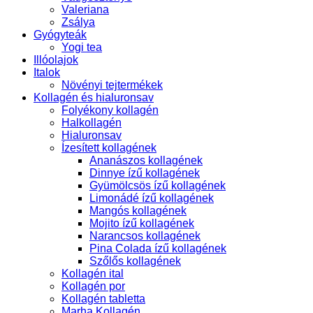
Valeriana
Zsálya
Gyógyteák
Yogi tea
Illóolajok
Italok
Növényi tejtermékek
Kollagén és hialuronsav
Folyékony kollagén
Halkollagén
Hialuronsav
Ízesített kollagének
Ananászos kollagének
Dinnye ízű kollagének
Gyümölcsös ízű kollagének
Limonádé ízű kollagének
Mangós kollagének
Mojito ízű kollagének
Narancsos kollagének
Pina Colada ízű kollagének
Szőlős kollagének
Kollagén ital
Kollagén por
Kollagén tabletta
Marha Kollagén