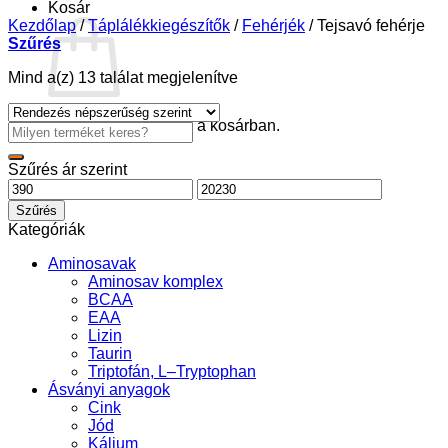
Kosár
Kezdőlap
/
Táplálékkiegészítők
/
Fehérjék
/
Tejsavó fehérje
Szűrés
Sorted
Mind a(z) 13 találat megjelenítve
by
popularity
Nincsenek termékek a kosárban.
Keresés
a
következőre:
Szűrés ár szerint
Min
Max
ár
ár
Szűrés
Kategóriák
Aminosavak
Aminosav komplex
BCAA
EAA
Lizin
Taurin
Triptofán, L–Tryptophan
Ásványi anyagok
Cink
Jód
Kálium