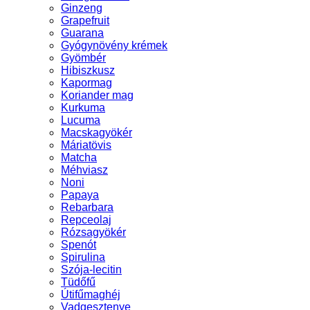
Ginzeng
Grapefruit
Guarana
Gyógynövény krémek
Gyömbér
Hibiszkusz
Kapormag
Koriander mag
Kurkuma
Lucuma
Macskagyökér
Máriatövis
Matcha
Méhviasz
Noni
Papaya
Rebarbara
Repceolaj
Rózsagyökér
Spenót
Spirulina
Szója-lecitin
Tüdőfű
Útifűmaghéj
Vadgesztenye