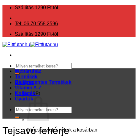
Skip
Szállítás 1290 Ft-tól
to
content
Tel: 06 70 558 2596
Szállítás 1290 Ft-tól
Keresés
a
Webáruház
következőre:
Termékek
Gluténmentes Termékek
Belépés
Vitamin A-Z
Kollagén
Kosár /
0
Ft
Gyártók
Keresés
a
következőre:
Tejsavó fehérje
Nincsenek termékek a kosárban.