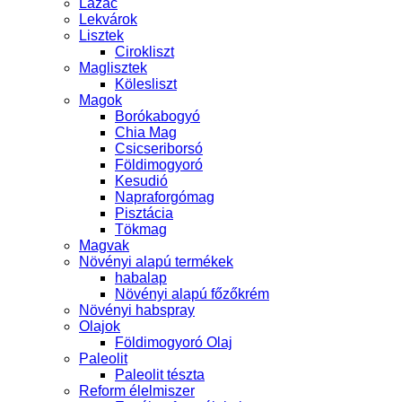
Lazac
Lekvárok
Lisztek
Cirokliszt
Maglisztek
Kölesliszt
Magok
Borókabogyó
Chia Mag
Csicseriborsó
Földimogyoró
Kesudió
Napraforgómag
Pisztácia
Tökmag
Magvak
Növényi alapú termékek
habalap
Növényi alapú főzőkrém
Növényi habspray
Olajok
Földimogyoró Olaj
Paleolit
Paleolit tészta
Reform élelmiszer