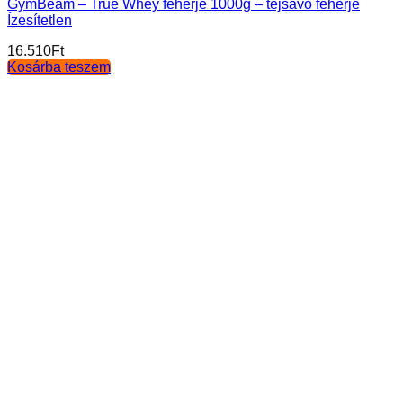
GymBeam – True Whey fehérje 1000g – tejsavó fehérje
Ízesítetlen
16.510
Ft
Kosárba teszem