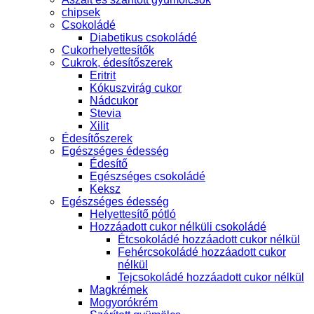
chipsek
Csokoládé
Diabetikus csokoládé
Cukorhelyettesítők
Cukrok, édesítőszerek
Eritrit
Kókuszvirág cukor
Nádcukor
Stevia
Xilit
Édesítőszerek
Egészséges édesség
Édesítő
Egészséges csokoládé
Keksz
Egészséges édesség
Helyettesítő pótló
Hozzáadott cukor nélküli csokoládé
Étcsokoládé hozzáadott cukor nélkül
Fehércsokoládé hozzáadott cukor
nélkül
Tejcsokoládé hozzáadott cukor nélkül
Magkrémek
Mogyorókrém