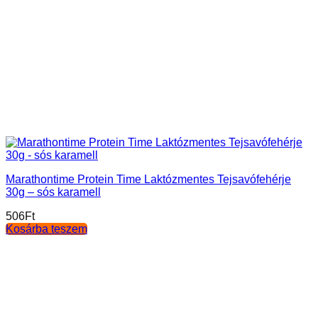
Marathontime Protein Time Laktózmentes Tejsavófehérje
30g – sós karamell
506
Ft
Kosárba teszem