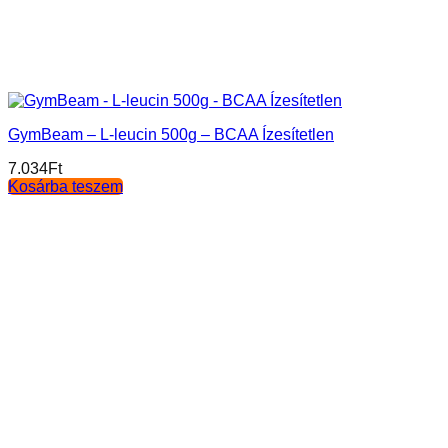
GymBeam – L-leucin 500g – BCAA Ízesítetlen
7.034
Ft
Kosárba teszem