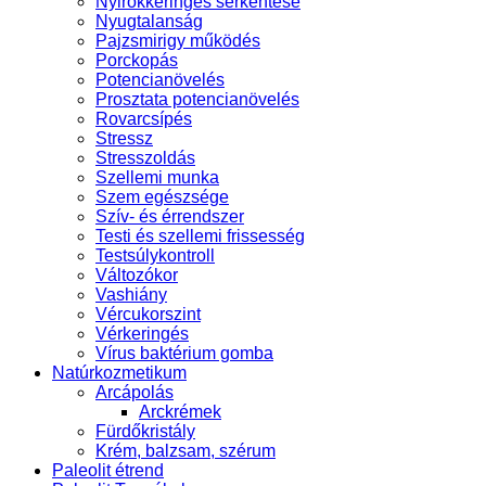
Nyirokkeringés serkentése
Nyugtalanság
Pajzsmirigy működés
Porckopás
Potencianövelés
Prosztata potencianövelés
Rovarcsípés
Stressz
Stresszoldás
Szellemi munka
Szem egészsége
Szív- és érrendszer
Testi és szellemi frissesség
Testsúlykontroll
Változókor
Vashiány
Vércukorszint
Vérkeringés
Vírus baktérium gomba
Natúrkozmetikum
Arcápolás
Arckrémek
Fürdőkristály
Krém, balzsam, szérum
Paleolit étrend