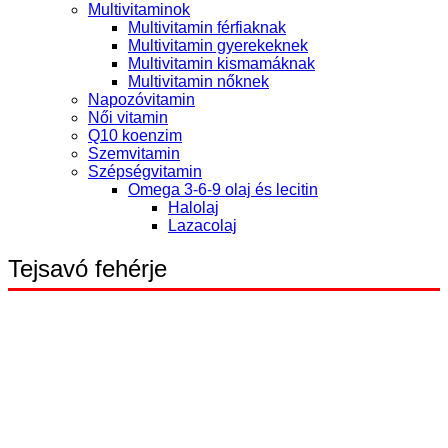
Multivitaminok
Multivitamin férfiaknak
Multivitamin gyerekeknek
Multivitamin kismamáknak
Multivitamin nőknek
Napozóvitamin
Női vitamin
Q10 koenzim
Szemvitamin
Szépségvitamin
Omega 3-6-9 olaj és lecitin
Halolaj
Lazacolaj
Tejsavó fehérje