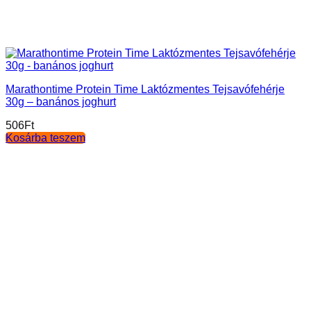
Marathontime Protein Time Laktózmentes Tejsavófehérje
30g – banános joghurt
506
Ft
Kosárba teszem