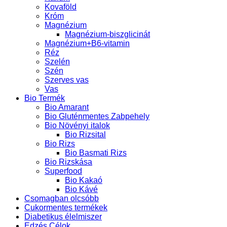
Kovaföld
Króm
Magnézium
Magnézium-biszglicinát
Magnézium+B6-vitamin
Réz
Szelén
Szén
Szerves vas
Vas
Bio Termék
Bio Amarant
Bio Gluténmentes Zabpehely
Bio Növényi italok
Bio Rizsital
Bio Rizs
Bio Basmati Rizs
Bio Rizskása
Superfood
Bio Kakaó
Bio Kávé
Csomagban olcsóbb
Cukormentes termékek
Diabetikus élelmiszer
Edzés Célok