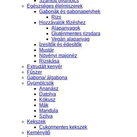
Szárított gyümölcs
Egészséges élelmiszerek
Gabonák és gabonapelyhek
Rizs
Hozzávalók főzéshez
Alapanyagok
Gluténmentes rizsdara
Vegán alapanyag
Ízesítők és édesítők
Mustár
Növényi majonéz
Rizskása
Extrudált kenyér
Fűszer
Gabona/ álgabona
Gyümölcsök
Ananász
Datolya
Kókusz
Mák
Mandula
Szilva
Kekszek
Cukormentes kekszek
Keményítő