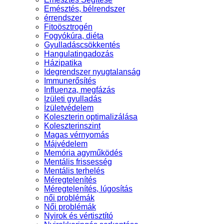
Emésztés, bélrendszer
érrendszer
Fitoösztrogén
Fogyókúra, diéta
Gyulladáscsökkentés
Hangulatingadozás
Házipatika
Idegrendszer nyugtalanság
Immunerősítés
Influenza, megfázás
Izületi gyulladás
Ízületvédelem
Koleszterin optimalizálása
Koleszterinszint
Magas vérnyomás
Májvédelem
Memória agyműködés
Mentális frissesség
Mentális terhelés
Méregtelenítés
Méregtelenítés, lúgosítás
női problémák
Női problémák
Nyirok és vértisztító