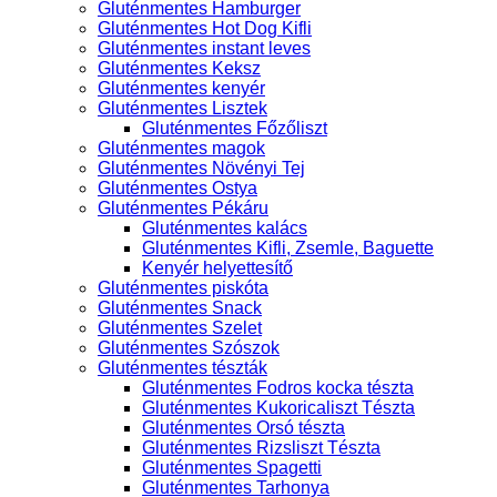
Gluténmentes Hamburger
Gluténmentes Hot Dog Kifli
Gluténmentes instant leves
Gluténmentes Keksz
Gluténmentes kenyér
Gluténmentes Lisztek
Gluténmentes Főzőliszt
Gluténmentes magok
Gluténmentes Növényi Tej
Gluténmentes Ostya
Gluténmentes Pékáru
Gluténmentes kalács
Gluténmentes Kifli, Zsemle, Baguette
Kenyér helyettesítő
Gluténmentes piskóta
Gluténmentes Snack
Gluténmentes Szelet
Gluténmentes Szószok
Gluténmentes tészták
Gluténmentes Fodros kocka tészta
Gluténmentes Kukoricaliszt Tészta
Gluténmentes Orsó tészta
Gluténmentes Rizsliszt Tészta
Gluténmentes Spagetti
Gluténmentes Tarhonya