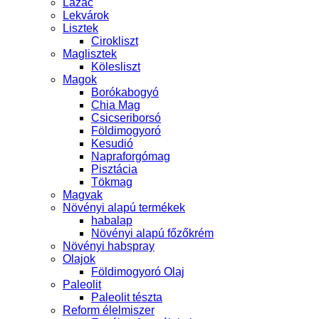
Lazac
Lekvárok
Lisztek
Cirokliszt
Maglisztek
Kölesliszt
Magok
Borókabogyó
Chia Mag
Csicseriborsó
Földimogyoró
Kesudió
Napraforgómag
Pisztácia
Tökmag
Magvak
Növényi alapú termékek
habalap
Növényi alapú főzőkrém
Növényi habspray
Olajok
Földimogyoró Olaj
Paleolit
Paleolit tészta
Reform élelmiszer