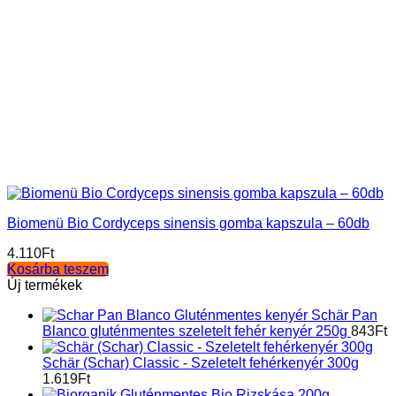
Biomenü Bio Cordyceps sinensis gomba kapszula – 60db
4.110
Ft
Kosárba teszem
Új termékek
Schär Pan
Blanco gluténmentes szeletelt fehér kenyér 250g
843
Ft
Schär (Schar) Classic - Szeletelt fehérkenyér 300g
1.619
Ft