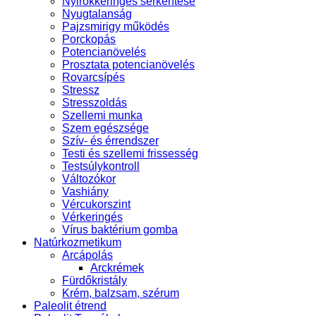
Nyirokkeringés serkentése
Nyugtalanság
Pajzsmirigy működés
Porckopás
Potencianövelés
Prosztata potencianövelés
Rovarcsípés
Stressz
Stresszoldás
Szellemi munka
Szem egészsége
Szív- és érrendszer
Testi és szellemi frissesség
Testsúlykontroll
Változókor
Vashiány
Vércukorszint
Vérkeringés
Vírus baktérium gomba
Natúrkozmetikum
Arcápolás
Arckrémek
Fürdőkristály
Krém, balzsam, szérum
Paleolit étrend