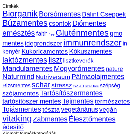
20mg
–
be
Cimkék
kapszulát!
A
Biorganik
bejegyzéshez
szépsé
Borsómentes
Bálint Cseppek
és
Búzamentes
Diómentes
csontok
az
immuni
Gluténmentes
emésztés
gmo
faith
vitamin
free
bejegy
immunrendszer
mentes
idegrendszer
in
Kókuszmentes
Kukoricamentes
kenyér
liszt
laktózmentes
lisztkeverék
Mandulamentes
Mogyorómentes
nature
Naturmind
Pálmaolajmentes
Nutriversum
schar
stressz
szépség
Rizsmentes
szafi
szafi free
Tartósítószermentes
szójamentes
Tejmentes
tartósítószer mentes
természetes
Tojásmentes
vegetáriánus
tészta
vegán
vitaking
Élesztőmentes
Zabmentes
édesítő
Kiemelt termékkategóriák