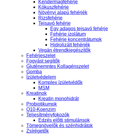
Kendermagfehérje
Kókuszfehérje
Növényi alapú fehérjék
Rizsfehérje
Tejsavó fehérje
Egy adagos tejsavó fehérje
Fehérje izolátum
Fehérje koncentrátumok
Hidrolizált fehérjék
Vegán étrendkiegészítők
Fehérjeszelet
Fogyást segítők
Gluténemntes Kollagénszelet
Gomba
Ízületvédelem
Komplex ízületvédők
MSM
Kreatinok
Kreatin monohidrát
Probiotikumok
Q10-Koenzim
Teljesítményfokozók
Edzés előtti stimulánsok
Tömegnövelők és szénhidrátok
Zsírégetők