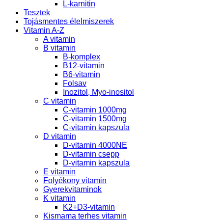
L-karnitin
Tesztek
Tojásmentes élelmiszerek
Vitamin A-Z
A vitamin
B vitamin
B-komplex
B12-vitamin
B6-vitamin
Folsav
Inozitol, Myo-inositol
C vitamin
C-vitamin 1000mg
C-vitamin 1500mg
C-vitamin kapszula
D vitamin
D-vitamin 4000NE
D-vitamin csepp
D-vitamin kapszula
E vitamin
Folyékony vitamin
Gyerekvitaminok
K vitamin
K2+D3-vitamin
Kismama terhes vitamin