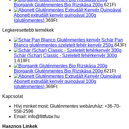
Biorganik Gluténmentes Bio Rizskása 200g
621
Ft
Abonett extrudált kenyér quinoával 100g
(gluténmentes)
369
Ft
Legkeresettebb termékek
Schär Pan
Blanco gluténmentes szeletelt fehér kenyér 250g
843
Ft
Schär (Schar) Classic - Szeletelt fehérkenyér 300g
1.619
Ft
Biorganik Gluténmentes Bio Rizskása 200g
621
Ft
Abonett extrudált kenyér quinoával 100g
(gluténmentes)
369
Ft
Kapcsolat
Hívj minket most:
Gluténmentes webáruház: +36-70-
558-2596
Email:
info@fittfutar.hu
Hasznos Linkek