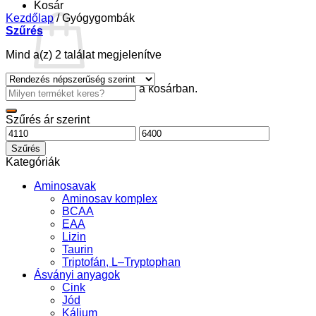
Kosár
Kezdőlap
/
Gyógygombák
Szűrés
Sorted
Mind a(z) 2 találat megjelenítve
by
popularity
Nincsenek termékek a kosárban.
Keresés
a
következőre:
Szűrés ár szerint
Min
Max
ár
ár
Szűrés
Kategóriák
Aminosavak
Aminosav komplex
BCAA
EAA
Lizin
Taurin
Triptofán, L–Tryptophan
Ásványi anyagok
Cink
Jód
Kálium