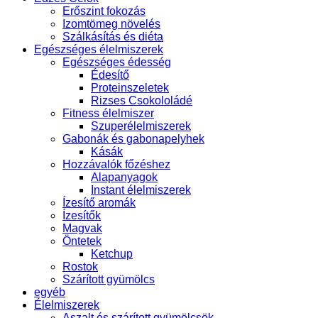
Erőszint fokozás
Izomtömeg növelés
Szálkásítás és diéta
Egészséges élelmiszerek
Egészséges édesség
Édesítő
Proteinszeletek
Rizses Csokololádé
Fitness élelmiszer
Szuperélelmiszerek
Gabonák és gabonapelyhek
Kásák
Hozzávalók főzéshez
Alapanyagok
Instant élelmiszerek
Ízesítő aromák
Ízesítők
Magvak
Öntetek
Ketchup
Rostok
Szárított gyümölcs
egyéb
Élelmiszerek
Aszalt és szárított gyümölcsök