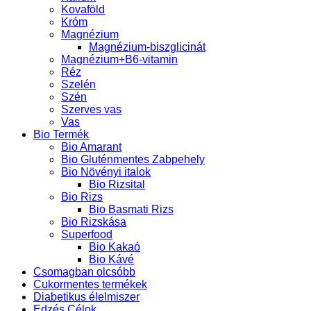
Kovaföld
Króm
Magnézium
Magnézium-biszglicinát
Magnézium+B6-vitamin
Réz
Szelén
Szén
Szerves vas
Vas
Bio Termék
Bio Amarant
Bio Gluténmentes Zabpehely
Bio Növényi italok
Bio Rizsital
Bio Rizs
Bio Basmati Rizs
Bio Rizskása
Superfood
Bio Kakaó
Bio Kávé
Csomagban olcsóbb
Cukormentes termékek
Diabetikus élelmiszer
Edzés Célok