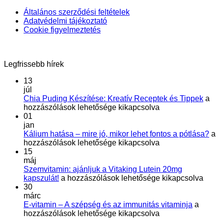
Általános szerződési feltételek
Adatvédelmi tájékoztató
Cookie figyelmeztetés
Legfrissebb hírek
13
júl
Chi
Chia Puding Készítése: Kreatív Receptek és Tippek
a
Pud
hozzászólások lehetősége kikapcsolva
Kész
01
Krea
jan
Rec
Ká
Kálium hatása – mire jó, mikor lehet fontos a pótlása?
a
és
ha
hozzászólások lehetősége kikapcsolva
Tip
–
15
bej
mi
máj
jó,
Szemvitamin: ajánljuk a Vitaking Lutein 20mg
Szemvitamin:
mi
kapszulát!
a hozzászólások lehetősége kikapcsolva
ajánljuk
le
30
a
fo
márc
Vitaking
E-
a
E-vitamin – A szépség és az immunitás vitaminja
a
Lutein
vitamin
pó
hozzászólások lehetősége kikapcsolva