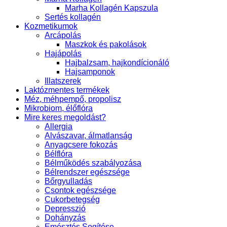
Marha Kollagén Kapszula
Sertés kollagén
Kozmetikumok
Arcápolás
Maszkok és pakolások
Hajápolás
Hajbalzsam, hajkondícionáló
Hajsamponok
Illatszerek
Laktózmentes termékek
Méz, méhpempő, propolisz
Mikrobiom, élőflóra
Mire keres megoldást?
Allergia
Alvászavar, álmatlanság
Anyagcsere fokozás
Bélflóra
Bélműködés szabályozása
Bélrendszer egészsége
Bőrgyulladás
Csontok egészsége
Cukorbetegség
Depresszió
Dohányzás
Emésztés Segítése