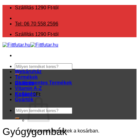
Skip
Szállítás 1290 Ft-tól
to
content
Tel: 06 70 558 2596
Szállítás 1290 Ft-tól
Keresés
a
Webáruház
következőre:
Termékek
Gluténmentes Termékek
Belépés
Vitamin A-Z
Kollagén
Kosár /
0
Ft
Gyártók
Keresés
a
következőre:
Gyógygombák
Nincsenek termékek a kosárban.