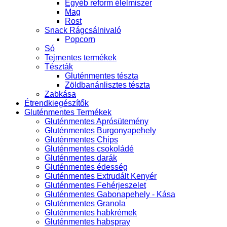
Egyéb reform élelmiszer
Mag
Rost
Snack Rágcsálnivaló
Popcorn
Só
Tejmentes termékek
Tészták
Gluténmentes tészta
Zöldbanánlisztes tészta
Zabkása
Étrendkiegészítők
Gluténmentes Termékek
Gluténmentes Aprósütemény
Gluténmentes Burgonyapehely
Gluténmentes Chips
Gluténmentes csokoládé
Gluténmentes darák
Gluténmentes édesség
Gluténmentes Extrudált Kenyér
Gluténmentes Fehérjeszelet
Gluténmentes Gabonapehely - Kása
Gluténmentes Granola
Gluténmentes habkrémek
Gluténmentes habspray