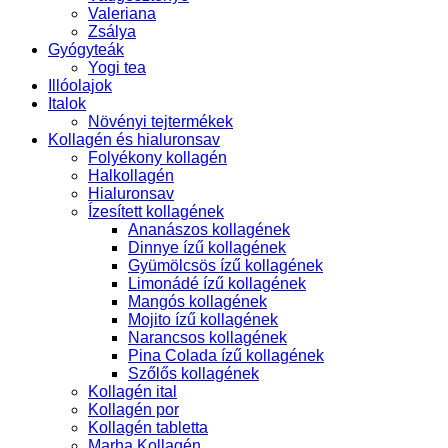
Valeriana
Zsálya
Gyógyteák
Yogi tea
Illóolajok
Italok
Növényi tejtermékek
Kollagén és hialuronsav
Folyékony kollagén
Halkollagén
Hialuronsav
Ízesített kollagének
Ananászos kollagének
Dinnye ízű kollagének
Gyümölcsös ízű kollagének
Limonádé ízű kollagének
Mangós kollagének
Mojito ízű kollagének
Narancsos kollagének
Pina Colada ízű kollagének
Szőlős kollagének
Kollagén ital
Kollagén por
Kollagén tabletta
Marha Kollagén