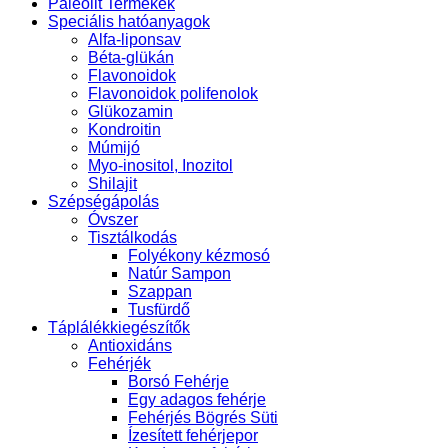
Paleolit Termékek
Speciális hatóanyagok
Alfa-liponsav
Béta-glükán
Flavonoidok
Flavonoidok polifenolok
Glükozamin
Kondroitin
Múmijó
Myo-inositol, Inozitol
Shilajit
Szépségápolás
Óvszer
Tisztálkodás
Folyékony kézmosó
Natúr Sampon
Szappan
Tusfürdő
Táplálékkiegészítők
Antioxidáns
Fehérjék
Borsó Fehérje
Egy adagos fehérje
Fehérjés Bögrés Süti
Ízesített fehérjepor