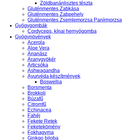
Zöldbanánlisztes tészta
Gluténmentes Zabkása
Gluténmentes Zabpehely
Gluténmentes Zsemlemorzsa Panírmorzsa
Gyógygombák
Cordyceps, kínai hernyógomba
Gyógynövények
Acerola
Aloe Vera
Ananász
Aranygyökér
Articsóka
Ashwagandha
Ayurvéda készítmények
Boswellia
Borsmenta
Brokkoli
Búzafű
Citromfű
Echinacea
Fahéj
Fekete Retek
Feketekömény
Fokhagyma
Ginkgo biloba