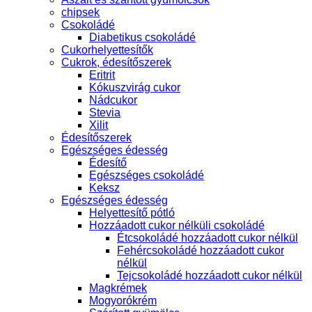
chipsek
Csokoládé
Diabetikus csokoládé
Cukorhelyettesítők
Cukrok, édesítőszerek
Eritrit
Kókuszvirág cukor
Nádcukor
Stevia
Xilit
Édesítőszerek
Egészséges édesség
Édesítő
Egészséges csokoládé
Keksz
Egészséges édesség
Helyettesítő pótló
Hozzáadott cukor nélküli csokoládé
Étcsokoládé hozzáadott cukor nélkül
Fehércsokoládé hozzáadott cukor
nélkül
Tejcsokoládé hozzáadott cukor nélkül
Magkrémek
Mogyorókrém