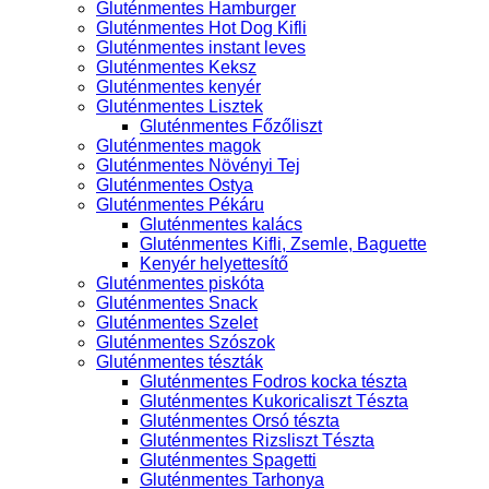
Gluténmentes Hamburger
Gluténmentes Hot Dog Kifli
Gluténmentes instant leves
Gluténmentes Keksz
Gluténmentes kenyér
Gluténmentes Lisztek
Gluténmentes Főzőliszt
Gluténmentes magok
Gluténmentes Növényi Tej
Gluténmentes Ostya
Gluténmentes Pékáru
Gluténmentes kalács
Gluténmentes Kifli, Zsemle, Baguette
Kenyér helyettesítő
Gluténmentes piskóta
Gluténmentes Snack
Gluténmentes Szelet
Gluténmentes Szószok
Gluténmentes tészták
Gluténmentes Fodros kocka tészta
Gluténmentes Kukoricaliszt Tészta
Gluténmentes Orsó tészta
Gluténmentes Rizsliszt Tészta
Gluténmentes Spagetti
Gluténmentes Tarhonya