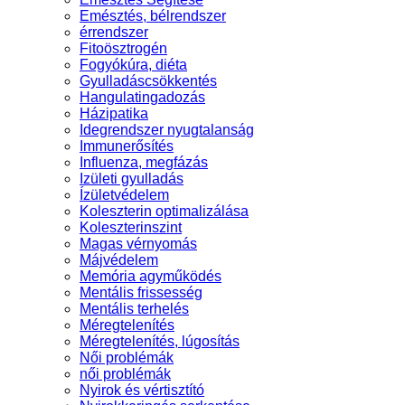
Emésztés, bélrendszer
érrendszer
Fitoösztrogén
Fogyókúra, diéta
Gyulladáscsökkentés
Hangulatingadozás
Házipatika
Idegrendszer nyugtalanság
Immunerősítés
Influenza, megfázás
Izületi gyulladás
Ízületvédelem
Koleszterin optimalizálása
Koleszterinszint
Magas vérnyomás
Májvédelem
Memória agyműködés
Mentális frissesség
Mentális terhelés
Méregtelenítés
Méregtelenítés, lúgosítás
Női problémák
női problémák
Nyirok és vértisztító