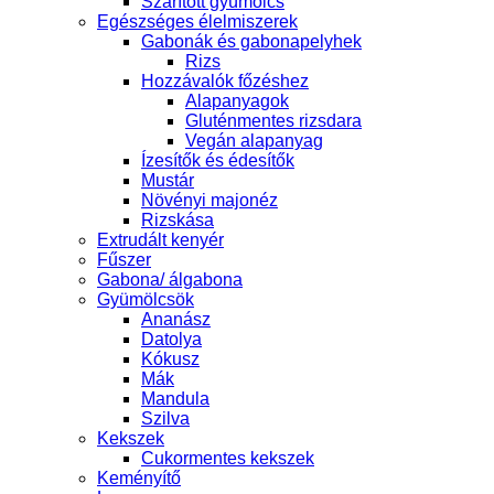
Szárított gyümölcs
Egészséges élelmiszerek
Gabonák és gabonapelyhek
Rizs
Hozzávalók főzéshez
Alapanyagok
Gluténmentes rizsdara
Vegán alapanyag
Ízesítők és édesítők
Mustár
Növényi majonéz
Rizskása
Extrudált kenyér
Fűszer
Gabona/ álgabona
Gyümölcsök
Ananász
Datolya
Kókusz
Mák
Mandula
Szilva
Kekszek
Cukormentes kekszek
Keményítő