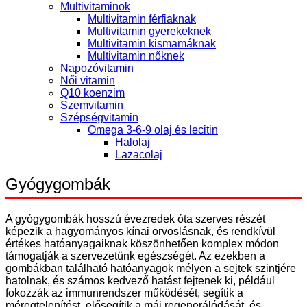
Multivitaminok
Multivitamin férfiaknak
Multivitamin gyerekeknek
Multivitamin kismamáknak
Multivitamin nőknek
Napozóvitamin
Női vitamin
Q10 koenzim
Szemvitamin
Szépségvitamin
Omega 3-6-9 olaj és lecitin
Halolaj
Lazacolaj
Gyógygombák
A gyógygombák hosszú évezredek óta szerves részét
képezik a hagyományos kínai orvoslásnak, és rendkívül
értékes hatóanyagaiknak köszönhetően komplex módon
támogatják a szervezetünk egészségét. Az ezekben a
gombákban található hatóanyagok mélyen a sejtek szintjére
hatolnak, és számos kedvező hatást fejtenek ki, például
fokozzák az immunrendszer működését, segítik a
méregtelenítést, elősegítik a máj regenerálódását, és