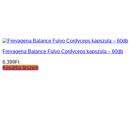
Freyagena Balance Fulvo Cordyceps kapszula – 60db
6.399
Ft
Kosárba teszem