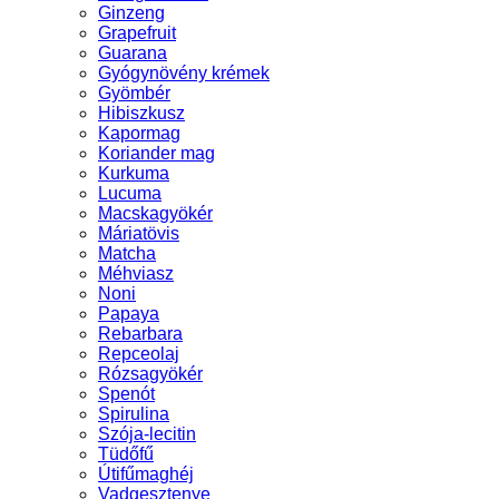
Ginzeng
Grapefruit
Guarana
Gyógynövény krémek
Gyömbér
Hibiszkusz
Kapormag
Koriander mag
Kurkuma
Lucuma
Macskagyökér
Máriatövis
Matcha
Méhviasz
Noni
Papaya
Rebarbara
Repceolaj
Rózsagyökér
Spenót
Spirulina
Szója-lecitin
Tüdőfű
Útifűmaghéj
Vadgesztenye