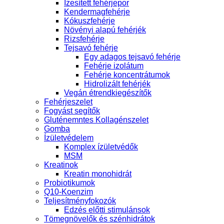
Ízesített fehérjepor
Kendermagfehérje
Kókuszfehérje
Növényi alapú fehérjék
Rizsfehérje
Tejsavó fehérje
Egy adagos tejsavó fehérje
Fehérje izolátum
Fehérje koncentrátumok
Hidrolizált fehérjék
Vegán étrendkiegészítők
Fehérjeszelet
Fogyást segítők
Gluténemntes Kollagénszelet
Gomba
Ízületvédelem
Komplex ízületvédők
MSM
Kreatinok
Kreatin monohidrát
Probiotikumok
Q10-Koenzim
Teljesítményfokozók
Edzés előtti stimulánsok
Tömegnövelők és szénhidrátok