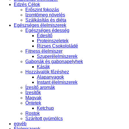
Edzés Célok
Erőszint fokozás
Izomtömeg növelés
Szálkásítás és diéta
Egészséges élelmiszerek
Egészséges édesség
Édesítő
Proteinszeletek
Rizses Csokololádé
Fitness élelmiszer
Szuperélelmiszerek
Gabonák és gabonapelyhek
Kásák
Hozzávalók főzéshez
Alapanyagok
Instant élelmiszerek
Ízesítő aromák
Ízesítők
Magvak
Öntetek
Ketchup
Rostok
Szárított gyümölcs
egyéb
Élelmiszerek