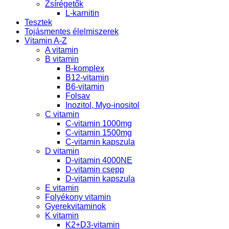
Zsírégetők
L-karnitin
Tesztek
Tojásmentes élelmiszerek
Vitamin A-Z
A vitamin
B vitamin
B-komplex
B12-vitamin
B6-vitamin
Folsav
Inozitol, Myo-inositol
C vitamin
C-vitamin 1000mg
C-vitamin 1500mg
C-vitamin kapszula
D vitamin
D-vitamin 4000NE
D-vitamin csepp
D-vitamin kapszula
E vitamin
Folyékony vitamin
Gyerekvitaminok
K vitamin
K2+D3-vitamin