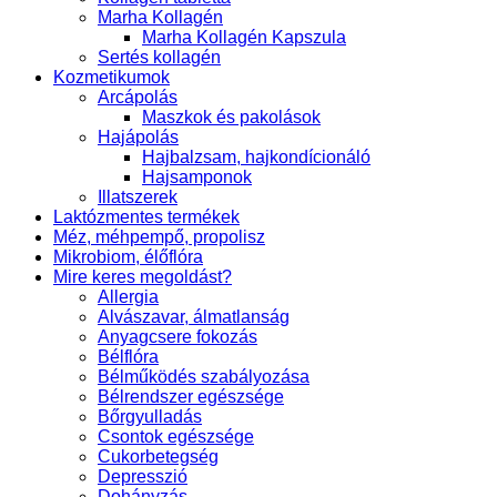
Marha Kollagén
Marha Kollagén Kapszula
Sertés kollagén
Kozmetikumok
Arcápolás
Maszkok és pakolások
Hajápolás
Hajbalzsam, hajkondícionáló
Hajsamponok
Illatszerek
Laktózmentes termékek
Méz, méhpempő, propolisz
Mikrobiom, élőflóra
Mire keres megoldást?
Allergia
Alvászavar, álmatlanság
Anyagcsere fokozás
Bélflóra
Bélműködés szabályozása
Bélrendszer egészsége
Bőrgyulladás
Csontok egészsége
Cukorbetegség
Depresszió
Dohányzás