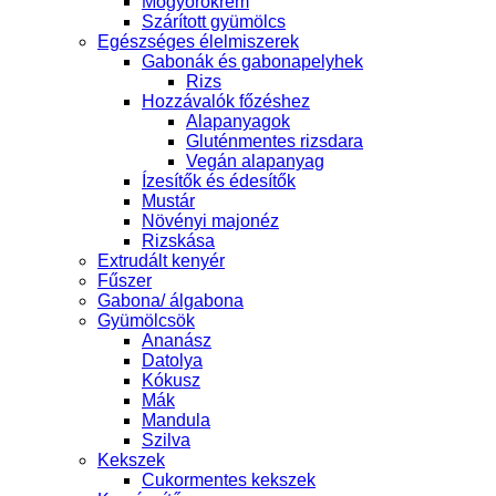
Mogyorókrém
Szárított gyümölcs
Egészséges élelmiszerek
Gabonák és gabonapelyhek
Rizs
Hozzávalók főzéshez
Alapanyagok
Gluténmentes rizsdara
Vegán alapanyag
Ízesítők és édesítők
Mustár
Növényi majonéz
Rizskása
Extrudált kenyér
Fűszer
Gabona/ álgabona
Gyümölcsök
Ananász
Datolya
Kókusz
Mák
Mandula
Szilva
Kekszek
Cukormentes kekszek