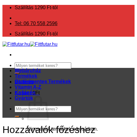
Skip
Szállítás 1290 Ft-tól
to
content
Tel: 06 70 558 2596
Szállítás 1290 Ft-tól
Keresés
a
Webáruház
következőre:
Termékek
Gluténmentes Termékek
Belépés
Vitamin A-Z
Kollagén
Kosár /
0
Ft
Gyártók
Keresés
a
következőre:
Hozzávalók főzéshez
Nincsenek termékek a kosárban.