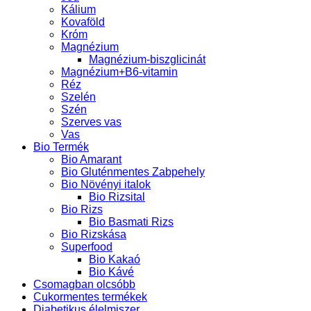
Kálium
Kovaföld
Króm
Magnézium
Magnézium-biszglicinát
Magnézium+B6-vitamin
Réz
Szelén
Szén
Szerves vas
Vas
Bio Termék
Bio Amarant
Bio Gluténmentes Zabpehely
Bio Növényi italok
Bio Rizsital
Bio Rizs
Bio Basmati Rizs
Bio Rizskása
Superfood
Bio Kakaó
Bio Kávé
Csomagban olcsóbb
Cukormentes termékek
Diabetikus élelmiszer