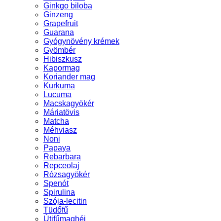
Ginkgo biloba
Ginzeng
Grapefruit
Guarana
Gyógynövény krémek
Gyömbér
Hibiszkusz
Kapormag
Koriander mag
Kurkuma
Lucuma
Macskagyökér
Máriatövis
Matcha
Méhviasz
Noni
Papaya
Rebarbara
Repceolaj
Rózsagyökér
Spenót
Spirulina
Szója-lecitin
Tüdőfű
Útifűmaghéj