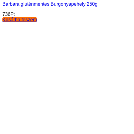
Barbara gluténmentes Burgonyapehely 250g
736
Ft
Kosárba teszem