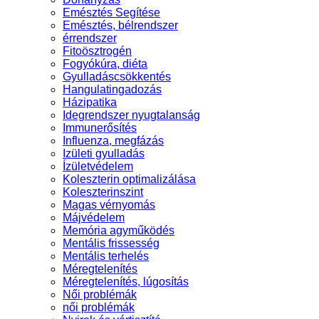
Emésztés Segítése
Emésztés, bélrendszer
érrendszer
Fitoösztrogén
Fogyókúra, diéta
Gyulladáscsökkentés
Hangulatingadozás
Házipatika
Idegrendszer nyugtalanság
Immunerősítés
Influenza, megfázás
Izületi gyulladás
Ízületvédelem
Koleszterin optimalizálása
Koleszterinszint
Magas vérnyomás
Májvédelem
Memória agyműködés
Mentális frissesség
Mentális terhelés
Méregtelenítés
Méregtelenítés, lúgosítás
Női problémák
női problémák