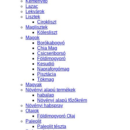
Keményítő
Lazac
Lekvárok
Lisztek
Cirokliszt
Maglisztek
Kölesliszt
Magok
Borókabogyó
Chia Mag
Csicseriborsó
Földimogyoró
Kesudió
Napraforgómag
Pisztácia
Tökmag
Magvak
Növényi alapú termékek
habalap
Növényi alapú főzőkrém
Növényi habspray
Olajok
Földimogyoró Olaj
Paleolit
Paleolit tészta