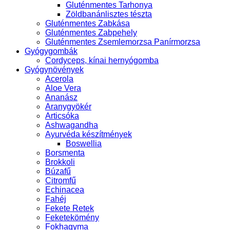
Gluténmentes Tarhonya
Zöldbanánlisztes tészta
Gluténmentes Zabkása
Gluténmentes Zabpehely
Gluténmentes Zsemlemorzsa Panírmorzsa
Gyógygombák
Cordyceps, kínai hernyógomba
Gyógynövények
Acerola
Aloe Vera
Ananász
Aranygyökér
Articsóka
Ashwagandha
Ayurvéda készítmények
Boswellia
Borsmenta
Brokkoli
Búzafű
Citromfű
Echinacea
Fahéj
Fekete Retek
Feketekömény
Fokhagyma