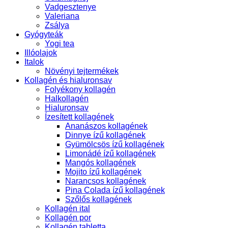
Vadgesztenye
Valeriana
Zsálya
Gyógyteák
Yogi tea
Illóolajok
Italok
Növényi tejtermékek
Kollagén és hialuronsav
Folyékony kollagén
Halkollagén
Hialuronsav
Ízesített kollagének
Ananászos kollagének
Dinnye ízű kollagének
Gyümölcsös ízű kollagének
Limonádé ízű kollagének
Mangós kollagének
Mojito ízű kollagének
Narancsos kollagének
Pina Colada ízű kollagének
Szőlős kollagének
Kollagén ital
Kollagén por
Kollagén tabletta