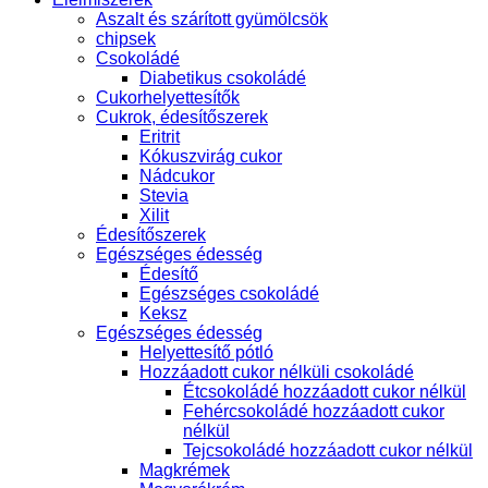
Aszalt és szárított gyümölcsök
chipsek
Csokoládé
Diabetikus csokoládé
Cukorhelyettesítők
Cukrok, édesítőszerek
Eritrit
Kókuszvirág cukor
Nádcukor
Stevia
Xilit
Édesítőszerek
Egészséges édesség
Édesítő
Egészséges csokoládé
Keksz
Egészséges édesség
Helyettesítő pótló
Hozzáadott cukor nélküli csokoládé
Étcsokoládé hozzáadott cukor nélkül
Fehércsokoládé hozzáadott cukor
nélkül
Tejcsokoládé hozzáadott cukor nélkül
Magkrémek