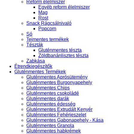
Reform élelmiszer
Egyéb reform élelmiszer
Mag
Rost
Snack Rágcsálnivaló
Popcorn
Só
Tejmentes termékek
Tészták
Gluténmentes tészta
Zöldbanánlisztes tészta
Zabkása
Étrendkiegészítők
Gluténmentes Termékek
Gluténmentes Aprósütemény
Gluténmentes Burgonyapehely
Gluténmentes Chips
Gluténmentes csokoládé
Gluténmentes darák
Gluténmentes édesség
Gluténmentes Extrudált Kenyér
Gluténmentes Fehérjeszelet
Gluténmentes Gabonapehely - Kása
Gluténmentes Granola
Gluténmentes habkrémek