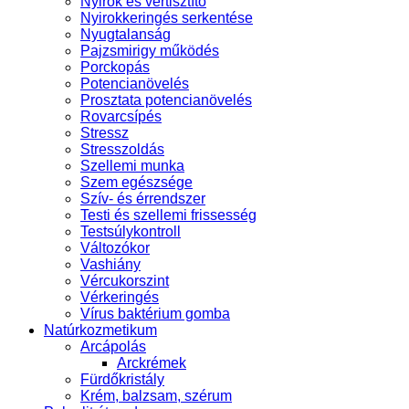
Nyirok és vértisztító
Nyirokkeringés serkentése
Nyugtalanság
Pajzsmirigy működés
Porckopás
Potencianövelés
Prosztata potencianövelés
Rovarcsípés
Stressz
Stresszoldás
Szellemi munka
Szem egészsége
Szív- és érrendszer
Testi és szellemi frissesség
Testsúlykontroll
Változókor
Vashiány
Vércukorszint
Vérkeringés
Vírus baktérium gomba
Natúrkozmetikum
Arcápolás
Arckrémek
Fürdőkristály
Krém, balzsam, szérum