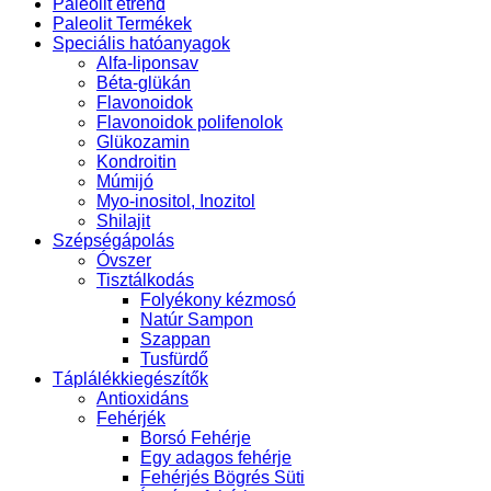
Paleolit étrend
Paleolit Termékek
Speciális hatóanyagok
Alfa-liponsav
Béta-glükán
Flavonoidok
Flavonoidok polifenolok
Glükozamin
Kondroitin
Múmijó
Myo-inositol, Inozitol
Shilajit
Szépségápolás
Óvszer
Tisztálkodás
Folyékony kézmosó
Natúr Sampon
Szappan
Tusfürdő
Táplálékkiegészítők
Antioxidáns
Fehérjék
Borsó Fehérje
Egy adagos fehérje
Fehérjés Bögrés Süti