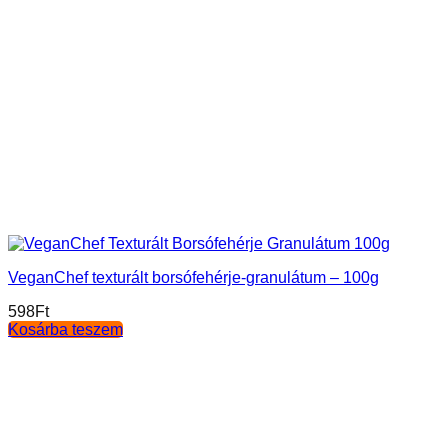
VeganChef texturált borsófehérje-granulátum – 100g
598
Ft
Kosárba teszem