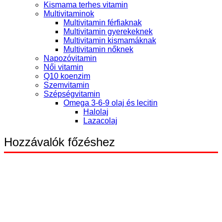
Kismama terhes vitamin
Multivitaminok
Multivitamin férfiaknak
Multivitamin gyerekeknek
Multivitamin kismamáknak
Multivitamin nőknek
Napozóvitamin
Női vitamin
Q10 koenzim
Szemvitamin
Szépségvitamin
Omega 3-6-9 olaj és lecitin
Halolaj
Lazacolaj
Hozzávalók főzéshez