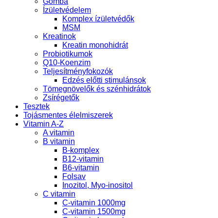
Gomba
Ízületvédelem
Komplex ízületvédők
MSM
Kreatinok
Kreatin monohidrát
Probiotikumok
Q10-Koenzim
Teljesítményfokozók
Edzés előtti stimulánsok
Tömegnövelők és szénhidrátok
Zsírégetők
Tesztek
Tojásmentes élelmiszerek
Vitamin A-Z
A vitamin
B vitamin
B-komplex
B12-vitamin
B6-vitamin
Folsav
Inozitol, Myo-inositol
C vitamin
C-vitamin 1000mg
C-vitamin 1500mg