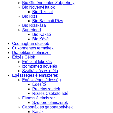
Bio Gluténmentes Zabpehely
Bio Növényi italok
Bio Rizsital
Bio Rizs
Bio Basmati Rizs
Bio Rizskása
Superfood
Bio Kakaó
Bio Kávé
Csomagban olcsóbb
Cukormentes termékek
Diabetikus élelmiszer
Edzés Célok
Erőszint fokozás
Izomtömeg növelés
Szálkásítás és diéta
Egészséges élelmiszerek
Egészséges édesség
Édesítő
Proteinszeletek
Rizses Csokololádé
Fitness élelmiszer
Szuperélelmiszerek
Gabonák és gabonapelyhek
Kásák