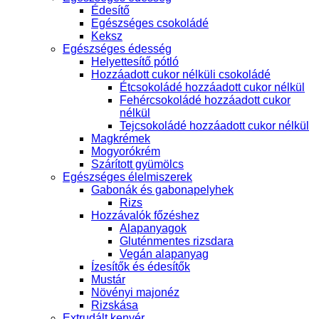
Édesítő
Egészséges csokoládé
Keksz
Egészséges édesség
Helyettesítő pótló
Hozzáadott cukor nélküli csokoládé
Étcsokoládé hozzáadott cukor nélkül
Fehércsokoládé hozzáadott cukor
nélkül
Tejcsokoládé hozzáadott cukor nélkül
Magkrémek
Mogyorókrém
Szárított gyümölcs
Egészséges élelmiszerek
Gabonák és gabonapelyhek
Rizs
Hozzávalók főzéshez
Alapanyagok
Gluténmentes rizsdara
Vegán alapanyag
Ízesítők és édesítők
Mustár
Növényi majonéz
Rizskása
Extrudált kenyér