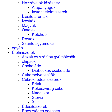
Hozzávalók főzéshez
Alapanyagok
Instant élelmiszerek
Ízesítő aromák
Ízesítők
Magvak
Öntetek
Ketchup
Rostok
Szárított gyümölcs
egyéb
Élelmiszerek
Aszalt és szárított gyümölcsök
chipsek
Csokoládé
Diabetikus csokoládé
Cukorhelyettesítők
Cukrok, édesítőszerek
Eritrit
Kókuszvirág cukor
Nádcukor
Stevia
Xilit
Édesítőszerek
Egészséges édesség