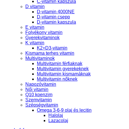
C-vitamin kapszula
D vitamin
D-vitamin 4000NE
D-vitamin csepp
D-vitamin kapszula
E vitamin
Folyékony vitamin
Gyerekvitaminok
K vitamin
K2+D3-vitamin
Kismama terhes vitamin
Multivitaminok
Multivitamin férfiaknak
Multivitamin gyerekeknek
Multivitamin kismamáknak
Multivitamin nőknek
Napozóvitamin
Női vitamin
Q10 koenzim
Szemvitamin
Szépségvitamin
Omega 3-6-9 olaj és lecitin
Halolaj
Lazacolaj