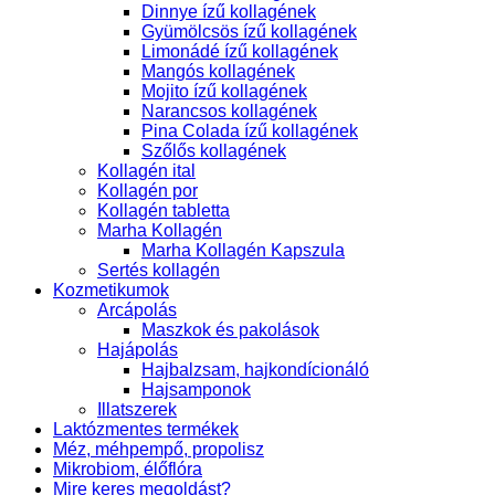
Dinnye ízű kollagének
Gyümölcsös ízű kollagének
Limonádé ízű kollagének
Mangós kollagének
Mojito ízű kollagének
Narancsos kollagének
Pina Colada ízű kollagének
Szőlős kollagének
Kollagén ital
Kollagén por
Kollagén tabletta
Marha Kollagén
Marha Kollagén Kapszula
Sertés kollagén
Kozmetikumok
Arcápolás
Maszkok és pakolások
Hajápolás
Hajbalzsam, hajkondícionáló
Hajsamponok
Illatszerek
Laktózmentes termékek
Méz, méhpempő, propolisz
Mikrobiom, élőflóra
Mire keres megoldást?