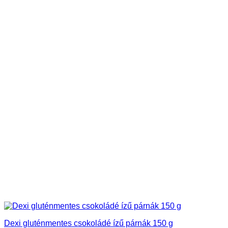
Dexi gluténmentes csokoládé ízű párnák 150 g