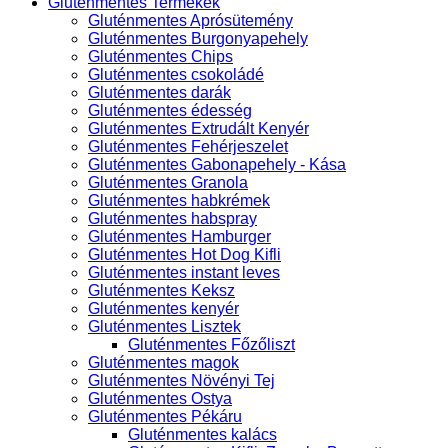
Gluténmentes Termékek
Gluténmentes Aprósütemény
Gluténmentes Burgonyapehely
Gluténmentes Chips
Gluténmentes csokoládé
Gluténmentes darák
Gluténmentes édesség
Gluténmentes Extrudált Kenyér
Gluténmentes Fehérjeszelet
Gluténmentes Gabonapehely - Kása
Gluténmentes Granola
Gluténmentes habkrémek
Gluténmentes habspray
Gluténmentes Hamburger
Gluténmentes Hot Dog Kifli
Gluténmentes instant leves
Gluténmentes Keksz
Gluténmentes kenyér
Gluténmentes Lisztek
Gluténmentes Főzőliszt
Gluténmentes magok
Gluténmentes Növényi Tej
Gluténmentes Ostya
Gluténmentes Pékáru
Gluténmentes kalács