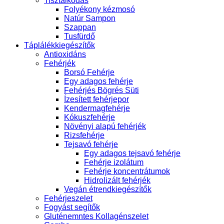
Tisztálkodás
Folyékony kézmosó
Natúr Sampon
Szappan
Tusfürdő
Táplálékkiegészítők
Antioxidáns
Fehérjék
Borsó Fehérje
Egy adagos fehérje
Fehérjés Bögrés Süti
Ízesített fehérjepor
Kendermagfehérje
Kókuszfehérje
Növényi alapú fehérjék
Rizsfehérje
Tejsavó fehérje
Egy adagos tejsavó fehérje
Fehérje izolátum
Fehérje koncentrátumok
Hidrolizált fehérjék
Vegán étrendkiegészítők
Fehérjeszelet
Fogyást segítők
Gluténemntes Kollagénszelet