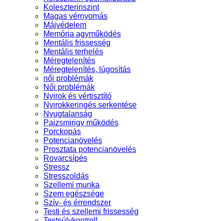
Koleszterinszint
Magas vérnyomás
Májvédelem
Memória agyműködés
Mentális frissesség
Mentális terhelés
Méregtelenítés
Méregtelenítés, lúgosítás
női problémák
Női problémák
Nyirok és vértisztító
Nyirokkeringés serkentése
Nyugtalanság
Pajzsmirigy működés
Porckopás
Potencianövelés
Prosztata potencianövelés
Rovarcsípés
Stressz
Stresszoldás
Szellemi munka
Szem egészsége
Szív- és érrendszer
Testi és szellemi frissesség
Testsúlykontroll