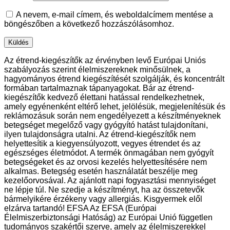
A nevem, e-mail címem, és weboldalcímem mentése a
böngészőben a következő hozzászólásomhoz.
Az étrend-kiegészítők az érvényben levő Európai Uniós
szabályozás szerint élelmiszereknek minősülnek, a
hagyományos étrend kiegészítését szolgálják, és koncentrált
formában tartalmaznak tápanyagokat. Bár az étrend-
kiegészítők kedvező élettani hatással rendelkezhetnek,
amely egyénenként eltérő lehet, jelölésük, megjelenítésük és
reklámozásuk során nem engedélyezett a készítményeknek
betegséget megelőző vagy gyógyító hatást tulajdonítani,
ilyen tulajdonságra utalni. Az étrend-kiegészítők nem
helyettesítik a kiegyensúlyozott, vegyes étrendet és az
egészséges életmódot. A termék önmagában nem gyógyít
betegségeket és az orvosi kezelés helyettesítésére nem
alkalmas. Betegség esetén használatát beszélje meg
kezelőorvosával. Az ajánlott napi fogyasztási mennyiséget
ne lépje túl. Ne szedje a készítményt, ha az összetevők
bármelyikére érzékeny vagy allergiás. Kisgyermek elől
elzárva tartandó! EFSA Az EFSA (Európai
Élelmiszerbiztonsági Hatóság) az Európai Unió független
tudományos szakértői szerve, amely az élelmiszerekkel