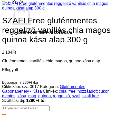
Kosár
SZAFI Free gluténmentes
reggeliző vaníliás chia magos
Nincsenek termékek a kosárban.
quinoa kása alap 300 g
2.184
Ft
Gluténmentes, vaníliás, chia magos, quinoa kása alap.
Elfogyott
Egységár:
7.280
Ft
/
kg
Cikkszám:
sza-0017
Kategória:
Gluténmentes
Gabonapehely - Kása
Címkék:
chia
,
free
,
hozzáadott cukor
mentes
,
kása
,
mag
,
quinoa
,
reggeliző
,
szafi
,
szafi free
Szállítási díj:
1290Ft-tól
Keresés
a