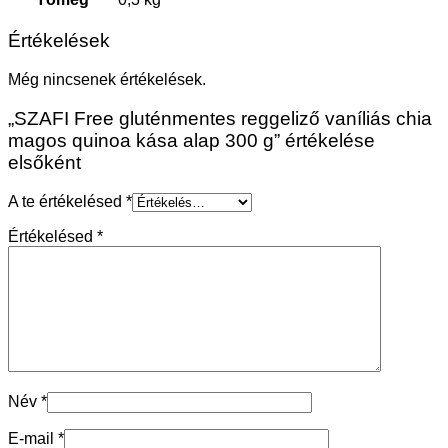
Értékelések
Még nincsenek értékelések.
„SZAFI Free gluténmentes reggeliző vaníliás chia
magos quinoa kása alap 300 g” értékelése
elsőként
A te értékelésed
*
Értékelésed
*
Név
*
E-mail
*