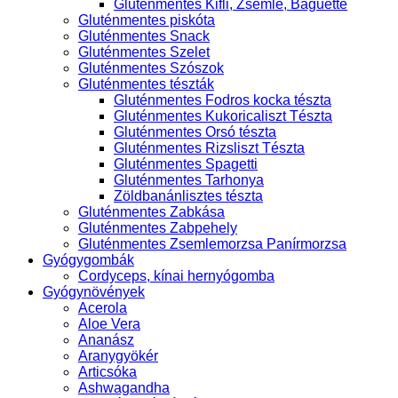
Gluténmentes Kifli, Zsemle, Baguette
Gluténmentes piskóta
Gluténmentes Snack
Gluténmentes Szelet
Gluténmentes Szószok
Gluténmentes tészták
Gluténmentes Fodros kocka tészta
Gluténmentes Kukoricaliszt Tészta
Gluténmentes Orsó tészta
Gluténmentes Rizsliszt Tészta
Gluténmentes Spagetti
Gluténmentes Tarhonya
Zöldbanánlisztes tészta
Gluténmentes Zabkása
Gluténmentes Zabpehely
Gluténmentes Zsemlemorzsa Panírmorzsa
Gyógygombák
Cordyceps, kínai hernyógomba
Gyógynövények
Acerola
Aloe Vera
Ananász
Aranygyökér
Articsóka
Ashwagandha