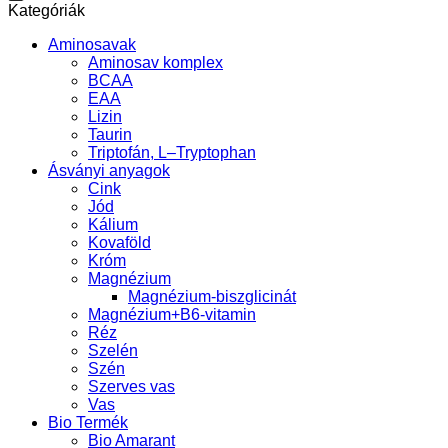
következőre:
Kategóriák
Aminosavak
Aminosav komplex
BCAA
EAA
Lizin
Taurin
Triptofán, L–Tryptophan
Ásványi anyagok
Cink
Jód
Kálium
Kovaföld
Króm
Magnézium
Magnézium-biszglicinát
Magnézium+B6-vitamin
Réz
Szelén
Szén
Szerves vas
Vas
Bio Termék
Bio Amarant