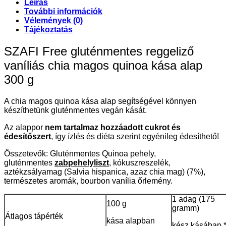
Leírás
További információk
Vélemények (0)
Tájékoztatás
SZAFI Free gluténmentes reggeliző
vaníliás chia magos quinoa kása alap
300 g
A chia magos quinoa kása alap segítségével könnyen
készíthetünk gluténmentes vegán kását.
Az alappor
nem tartalmaz hozzáadott cukrot és
édesítőszert
, így ízlés és diéta szerint egyénileg édesíthető!
Összetevők: Gluténmentes Quinoa pehely,
gluténmentes
zabpehelyliszt
, kókuszreszelék,
aztékzsályamag (Salvia hispanica, azaz chia mag) (7%),
természetes aromák, bourbon vanília őrlemény.
1 adag (175
100 g
gramm)
Átlagos tápérték
kása alapban
kész kásában 