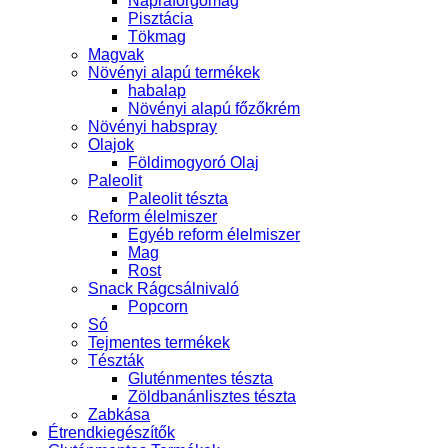
Napraforgómag
Pisztácia
Tökmag
Magvak
Növényi alapú termékek
habalap
Növényi alapú főzőkrém
Növényi habspray
Olajok
Földimogyoró Olaj
Paleolit
Paleolit tészta
Reform élelmiszer
Egyéb reform élelmiszer
Mag
Rost
Snack Rágcsálnivaló
Popcorn
Só
Tejmentes termékek
Tészták
Gluténmentes tészta
Zöldbanánlisztes tészta
Zabkása
Étrendkiegészítők