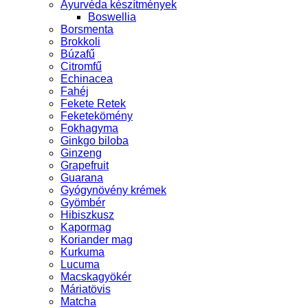
Ayurvéda készítmények
Boswellia
Borsmenta
Brokkoli
Búzafű
Citromfű
Echinacea
Fahéj
Fekete Retek
Feketekömény
Fokhagyma
Ginkgo biloba
Ginzeng
Grapefruit
Guarana
Gyógynövény krémek
Gyömbér
Hibiszkusz
Kapormag
Koriander mag
Kurkuma
Lucuma
Macskagyökér
Máriatövis
Matcha