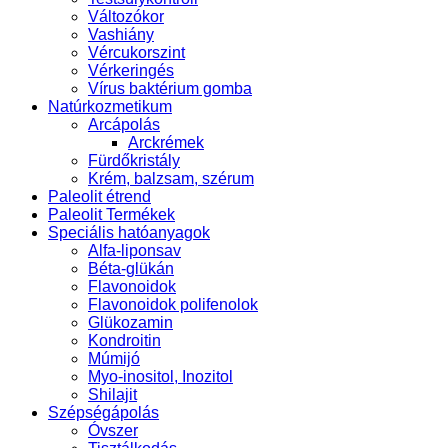
Változókor
Vashiány
Vércukorszint
Vérkeringés
Vírus baktérium gomba
Natúrkozmetikum
Arcápolás
Arckrémek
Fürdőkristály
Krém, balzsam, szérum
Paleolit étrend
Paleolit Termékek
Speciális hatóanyagok
Alfa-liponsav
Béta-glükán
Flavonoidok
Flavonoidok polifenolok
Glükozamin
Kondroitin
Múmijó
Myo-inositol, Inozitol
Shilajit
Szépségápolás
Óvszer