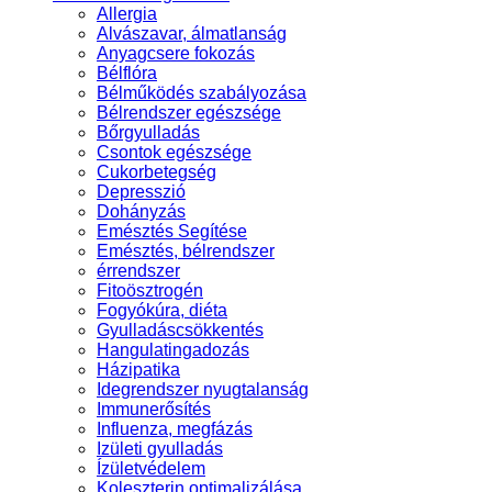
Allergia
Alvászavar, álmatlanság
Anyagcsere fokozás
Bélflóra
Bélműködés szabályozása
Bélrendszer egészsége
Bőrgyulladás
Csontok egészsége
Cukorbetegség
Depresszió
Dohányzás
Emésztés Segítése
Emésztés, bélrendszer
érrendszer
Fitoösztrogén
Fogyókúra, diéta
Gyulladáscsökkentés
Hangulatingadozás
Házipatika
Idegrendszer nyugtalanság
Immunerősítés
Influenza, megfázás
Izületi gyulladás
Ízületvédelem
Koleszterin optimalizálása