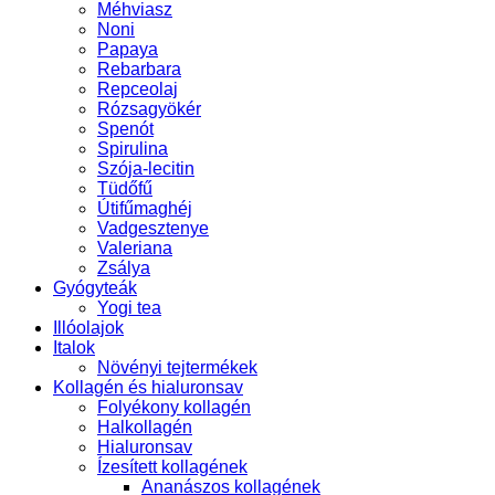
Méhviasz
Noni
Papaya
Rebarbara
Repceolaj
Rózsagyökér
Spenót
Spirulina
Szója-lecitin
Tüdőfű
Útifűmaghéj
Vadgesztenye
Valeriana
Zsálya
Gyógyteák
Yogi tea
Illóolajok
Italok
Növényi tejtermékek
Kollagén és hialuronsav
Folyékony kollagén
Halkollagén
Hialuronsav
Ízesített kollagének
Ananászos kollagének