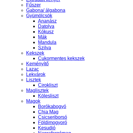
Fűszer
Gabona/ álgabona
Gyümölcsök
Ananász
Datolya
Kókusz
Mák
Mandula
Szilva
Kekszek
Cukormentes kekszek
Keményítő
Lazac
Lekvárok
Lisztek
Cirokliszt
Maglisztek
Kölesliszt
Magok
Borókabogyó
Chia Mag
Csicseriborsó
Földimogyoró
Kesudió