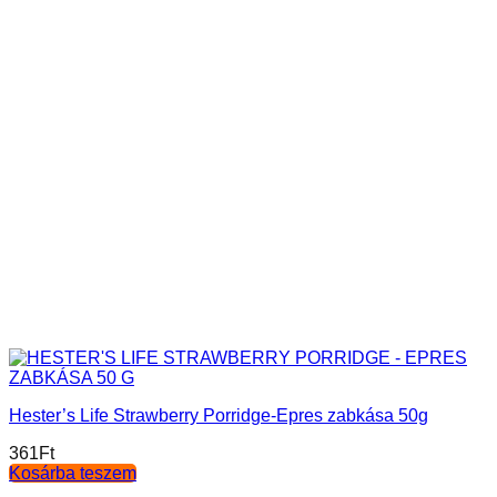
Hester’s Life Strawberry Porridge-Epres zabkása 50g
361
Ft
Kosárba teszem