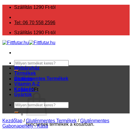
Skip
Szállítás 1290 Ft-tól
to
content
Tel: 06 70 558 2596
Szállítás 1290 Ft-tól
Keresés
a
Webáruház
következőre:
Termékek
Gluténmentes Termékek
Belépés
Vitamin A-Z
Kollagén
Kosár /
0
Ft
Gyártók
Keresés
a
következőre:
Kezdőlap
/
Gluténmentes Termékek
/
Gluténmentes
Nincsenek termékek a kosárban.
Gabonapehely - Kása