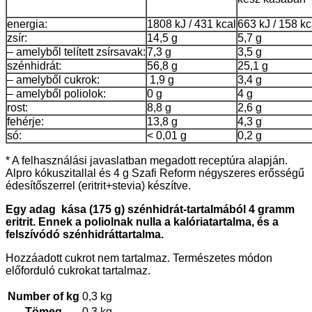
energia:
1808 kJ / 431 kcal
663 kJ / 158 kc
zsír:
14,5 g
5,7 g
– amelyből telített zsírsavak:
7,3 g
3,5 g
szénhidrát:
56,8 g
25,1 g
– amelyből cukrok:
1,9 g
3,4 g
– amelyből poliolok:
0 g
4 g
rost:
8,8 g
2,6 g
fehérje:
13,8 g
4,3 g
só:
< 0,01 g
0,2 g
* A felhasználási javaslatban megadott receptúra alapján.
Alpro kókuszitallal és 4 g Szafi Reform négyszeres erősségű
édesítőszerrel (eritrit+stevia) készítve.
Egy adag kása (175 g) szénhidrát-tartalmából 4 gramm
eritrit. Ennek a poliolnak nulla a kalóriatartalma, és a
felszívódó szénhidráttartalma.
Hozzáadott cukrot nem tartalmaz. Természetes módon
előforduló cukrokat tartalmaz.
Number of kg
0,3 kg
Tömeg
0,3 kg