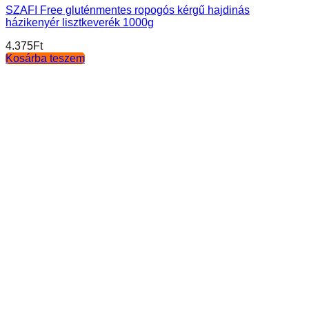
SZAFI Free gluténmentes ropogós kérgű hajdinás
házikenyér lisztkeverék 1000g
4.375
Ft
Kosárba teszem