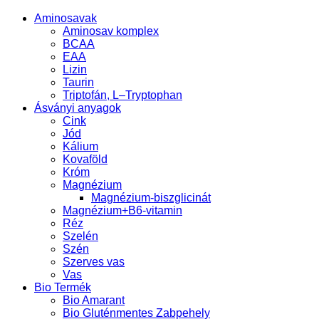
Aminosavak
Aminosav komplex
BCAA
EAA
Lizin
Taurin
Triptofán, L–Tryptophan
Ásványi anyagok
Cink
Jód
Kálium
Kovaföld
Króm
Magnézium
Magnézium-biszglicinát
Magnézium+B6-vitamin
Réz
Szelén
Szén
Szerves vas
Vas
Bio Termék
Bio Amarant
Bio Gluténmentes Zabpehely