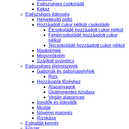
Egészséges csokoládé
Keksz
Egészséges édesség
Helyettesítő pótló
Hozzáadott cukor nélküli csokoládé
Étcsokoládé hozzáadott cukor nélkül
Fehércsokoládé hozzáadott cukor
nélkül
Tejcsokoládé hozzáadott cukor nélkül
Magkrémek
Mogyorókrém
Szárított gyümölcs
Egészséges élelmiszerek
Gabonák és gabonapelyhek
Rizs
Hozzávalók főzéshez
Alapanyagok
Gluténmentes rizsdara
Vegán alapanyag
Ízesítők és édesítők
Mustár
Növényi majonéz
Rizskása
Extrudált kenyér
Fűszer