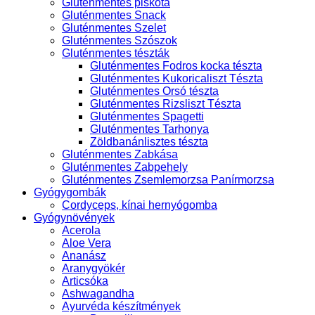
Gluténmentes piskóta
Gluténmentes Snack
Gluténmentes Szelet
Gluténmentes Szószok
Gluténmentes tészták
Gluténmentes Fodros kocka tészta
Gluténmentes Kukoricaliszt Tészta
Gluténmentes Orsó tészta
Gluténmentes Rizsliszt Tészta
Gluténmentes Spagetti
Gluténmentes Tarhonya
Zöldbanánlisztes tészta
Gluténmentes Zabkása
Gluténmentes Zabpehely
Gluténmentes Zsemlemorzsa Panírmorzsa
Gyógygombák
Cordyceps, kínai hernyógomba
Gyógynövények
Acerola
Aloe Vera
Ananász
Aranygyökér
Articsóka
Ashwagandha
Ayurvéda készítmények