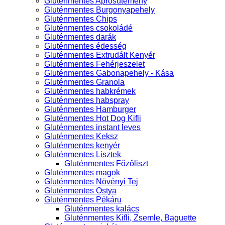
Gluténmentes Aprósütemény
Gluténmentes Burgonyapehely
Gluténmentes Chips
Gluténmentes csokoládé
Gluténmentes darák
Gluténmentes édesség
Gluténmentes Extrudált Kenyér
Gluténmentes Fehérjeszelet
Gluténmentes Gabonapehely - Kása
Gluténmentes Granola
Gluténmentes habkrémek
Gluténmentes habspray
Gluténmentes Hamburger
Gluténmentes Hot Dog Kifli
Gluténmentes instant leves
Gluténmentes Keksz
Gluténmentes kenyér
Gluténmentes Lisztek
Gluténmentes Főzőliszt
Gluténmentes magok
Gluténmentes Növényi Tej
Gluténmentes Ostya
Gluténmentes Pékáru
Gluténmentes kalács
Gluténmentes Kifli, Zsemle, Baguette