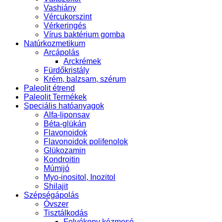
Vashiány
Vércukorszint
Vérkeringés
Vírus baktérium gomba
Natúrkozmetikum
Arcápolás
Arckrémek
Fürdőkristály
Krém, balzsam, szérum
Paleolit étrend
Paleolit Termékek
Speciális hatóanyagok
Alfa-liponsav
Béta-glükán
Flavonoidok
Flavonoidok polifenolok
Glükozamin
Kondroitin
Múmijó
Myo-inositol, Inozitol
Shilajit
Szépségápolás
Óvszer
Tisztálkodás
Folyékony kézmosó