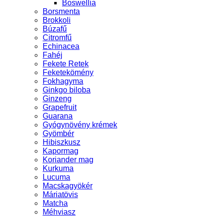
Boswellia
Borsmenta
Brokkoli
Búzafű
Citromfű
Echinacea
Fahéj
Fekete Retek
Feketekömény
Fokhagyma
Ginkgo biloba
Ginzeng
Grapefruit
Guarana
Gyógynövény krémek
Gyömbér
Hibiszkusz
Kapormag
Koriander mag
Kurkuma
Lucuma
Macskagyökér
Máriatövis
Matcha
Méhviasz