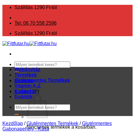
Skip
Szállítás 1290 Ft-tól
to
content
Tel: 06 70 558 2596
Szállítás 1290 Ft-tól
Keresés
a
Webáruház
következőre:
Termékek
Gluténmentes Termékek
Belépés
Vitamin A-Z
Kollagén
Kosár /
0
Ft
Gyártók
Keresés
a
következőre:
Kezdőlap
/
Gluténmentes Termékek
/
Gluténmentes
Nincsenek termékek a kosárban.
Gabonapehely - Kása