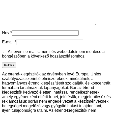
Név
*
E-mail
*
A nevem, e-mail címem, és weboldalcímem mentése a
böngészőben a következő hozzászólásomhoz.
Az étrend-kiegészítők az érvényben levő Európai Uniós
szabályozás szerint élelmiszereknek minősülnek, a
hagyományos étrend kiegészítését szolgálják, és koncentrált
formában tartalmaznak tápanyagokat. Bár az étrend-
kiegészítők kedvező élettani hatással rendelkezhetnek,
amely egyénenként eltérő lehet, jelölésük, megjelenítésük és
reklámozásuk során nem engedélyezett a készítményeknek
betegséget megelőző vagy gyógyító hatást tulajdonítani,
ilyen tulajdonságra utalni. Az étrend-kiegészítők nem