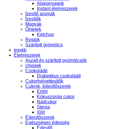
Alapanyagok
Instant élelmiszerek
Ízesítő aromák
Ízesítők
Magvak
Öntetek
Ketchup
Rostok
Szárított gyümölcs
egyéb
Élelmiszerek
Aszalt és szárított gyümölcsök
chipsek
Csokoládé
Diabetikus csokoládé
Cukorhelyettesítők
Cukrok, édesítőszerek
Eritrit
Kókuszvirág cukor
Nádcukor
Stevia
Xilit
Édesítőszerek
Egészséges édesség
Édesítő