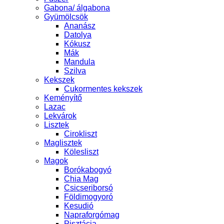
Gabona/ álgabona
Gyümölcsök
Ananász
Datolya
Kókusz
Mák
Mandula
Szilva
Kekszek
Cukormentes kekszek
Keményítő
Lazac
Lekvárok
Lisztek
Cirokliszt
Maglisztek
Kölesliszt
Magok
Borókabogyó
Chia Mag
Csicseriborsó
Földimogyoró
Kesudió
Napraforgómag
Pisztácia