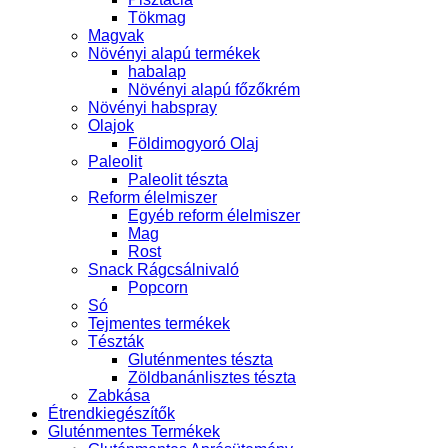
Tökmag
Magvak
Növényi alapú termékek
habalap
Növényi alapú főzőkrém
Növényi habspray
Olajok
Földimogyoró Olaj
Paleolit
Paleolit tészta
Reform élelmiszer
Egyéb reform élelmiszer
Mag
Rost
Snack Rágcsálnivaló
Popcorn
Só
Tejmentes termékek
Tészták
Gluténmentes tészta
Zöldbanánlisztes tészta
Zabkása
Étrendkiegészítők
Gluténmentes Termékek