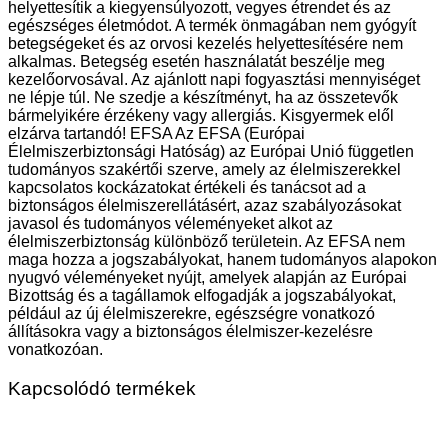
helyettesítik a kiegyensúlyozott, vegyes étrendet és az
egészséges életmódot. A termék önmagában nem gyógyít
betegségeket és az orvosi kezelés helyettesítésére nem
alkalmas. Betegség esetén használatát beszélje meg
kezelőorvosával. Az ajánlott napi fogyasztási mennyiséget
ne lépje túl. Ne szedje a készítményt, ha az összetevők
bármelyikére érzékeny vagy allergiás. Kisgyermek elől
elzárva tartandó! EFSA Az EFSA (Európai
Élelmiszerbiztonsági Hatóság) az Európai Unió független
tudományos szakértői szerve, amely az élelmiszerekkel
kapcsolatos kockázatokat értékeli és tanácsot ad a
biztonságos élelmiszerellátásért, azaz szabályozásokat
javasol és tudományos véleményeket alkot az
élelmiszerbiztonság különböző területein. Az EFSA nem
maga hozza a jogszabályokat, hanem tudományos alapokon
nyugvó véleményeket nyújt, amelyek alapján az Európai
Bizottság és a tagállamok elfogadják a jogszabályokat,
például az új élelmiszerekre, egészségre vonatkozó
állításokra vagy a biztonságos élelmiszer-kezelésre
vonatkozóan.
Kapcsolódó termékek