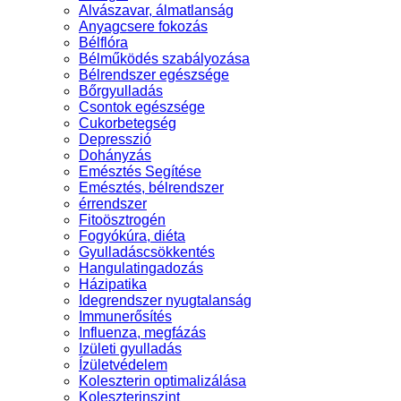
Alvászavar, álmatlanság
Anyagcsere fokozás
Bélflóra
Bélműködés szabályozása
Bélrendszer egészsége
Bőrgyulladás
Csontok egészsége
Cukorbetegség
Depresszió
Dohányzás
Emésztés Segítése
Emésztés, bélrendszer
érrendszer
Fitoösztrogén
Fogyókúra, diéta
Gyulladáscsökkentés
Hangulatingadozás
Házipatika
Idegrendszer nyugtalanság
Immunerősítés
Influenza, megfázás
Izületi gyulladás
Ízületvédelem
Koleszterin optimalizálása
Koleszterinszint