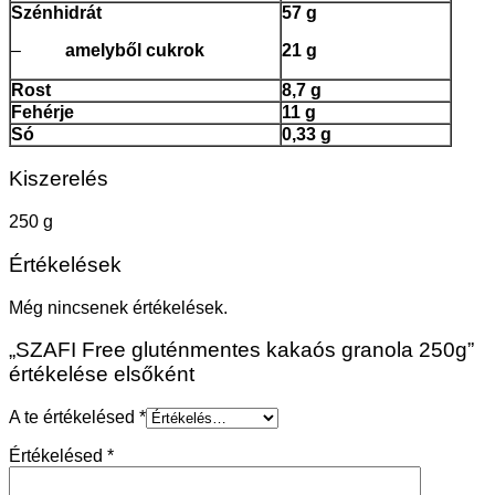
Szénhidrát
57 g
–
amelyből cukrok
21 g
Rost
8,7 g
Fehérje
11 g
Só
0,33 g
Kiszerelés
250 g
Értékelések
Még nincsenek értékelések.
„SZAFI Free gluténmentes kakaós granola 250g”
értékelése elsőként
A te értékelésed
*
Értékelésed
*