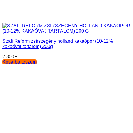
Szafi Reform zsírszegény holland kakaópor (10-12%
kakaóvaj tartalom) 200g
2.800
Ft
Kosárba teszem