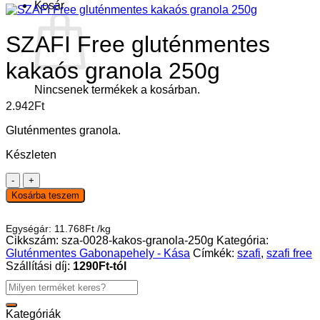
Kosár
SZAFI Free gluténmentes
kakaós granola 250g
Nincsenek termékek a kosárban.
2.942
Ft
Gluténmentes granola.
Készleten
SZAFI
Free
Kosárba teszem
gluténmentes
kakaós
Egységár:
11.768
Ft
/
kg
granola
Cikkszám:
sza-0028-kakos-granola-250g
Kategória:
250g
Gluténmentes Gabonapehely - Kása
Címkék:
szafi
,
szafi free
mennyiség
Szállítási díj:
1290Ft-tól
Keresés
a
következőre:
Kategóriák