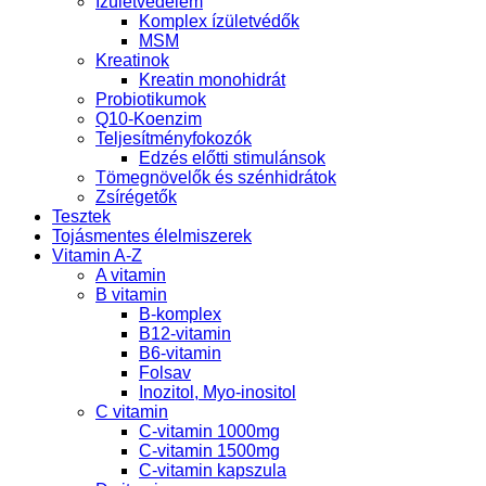
Ízületvédelem
Komplex ízületvédők
MSM
Kreatinok
Kreatin monohidrát
Probiotikumok
Q10-Koenzim
Teljesítményfokozók
Edzés előtti stimulánsok
Tömegnövelők és szénhidrátok
Zsírégetők
Tesztek
Tojásmentes élelmiszerek
Vitamin A-Z
A vitamin
B vitamin
B-komplex
B12-vitamin
B6-vitamin
Folsav
Inozitol, Myo-inositol
C vitamin
C-vitamin 1000mg
C-vitamin 1500mg
C-vitamin kapszula