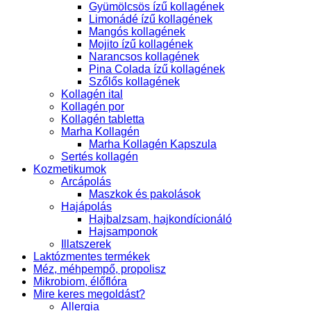
Gyümölcsös ízű kollagének
Limonádé ízű kollagének
Mangós kollagének
Mojito ízű kollagének
Narancsos kollagének
Pina Colada ízű kollagének
Szőlős kollagének
Kollagén ital
Kollagén por
Kollagén tabletta
Marha Kollagén
Marha Kollagén Kapszula
Sertés kollagén
Kozmetikumok
Arcápolás
Maszkok és pakolások
Hajápolás
Hajbalzsam, hajkondícionáló
Hajsamponok
Illatszerek
Laktózmentes termékek
Méz, méhpempő, propolisz
Mikrobiom, élőflóra
Mire keres megoldást?
Allergia