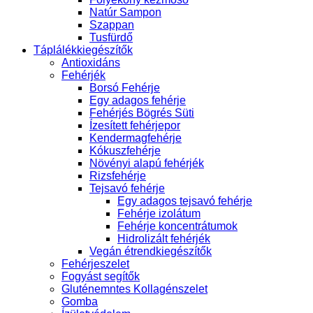
Natúr Sampon
Szappan
Tusfürdő
Táplálékkiegészítők
Antioxidáns
Fehérjék
Borsó Fehérje
Egy adagos fehérje
Fehérjés Bögrés Süti
Ízesített fehérjepor
Kendermagfehérje
Kókuszfehérje
Növényi alapú fehérjék
Rizsfehérje
Tejsavó fehérje
Egy adagos tejsavó fehérje
Fehérje izolátum
Fehérje koncentrátumok
Hidrolizált fehérjék
Vegán étrendkiegészítők
Fehérjeszelet
Fogyást segítők
Gluténemntes Kollagénszelet
Gomba