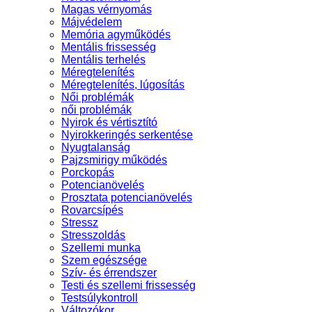
Magas vérnyomás
Májvédelem
Memória agyműködés
Mentális frissesség
Mentális terhelés
Méregtelenítés
Méregtelenítés, lúgosítás
Női problémák
női problémák
Nyirok és vértisztító
Nyirokkeringés serkentése
Nyugtalanság
Pajzsmirigy működés
Porckopás
Potencianövelés
Prosztata potencianövelés
Rovarcsípés
Stressz
Stresszoldás
Szellemi munka
Szem egészsége
Szív- és érrendszer
Testi és szellemi frissesség
Testsúlykontroll
Változókor