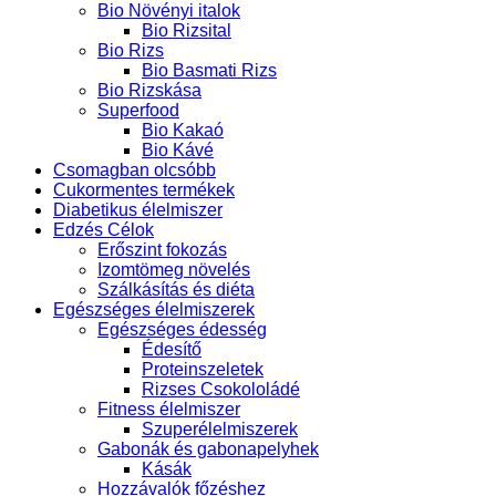
Bio Növényi italok
Bio Rizsital
Bio Rizs
Bio Basmati Rizs
Bio Rizskása
Superfood
Bio Kakaó
Bio Kávé
Csomagban olcsóbb
Cukormentes termékek
Diabetikus élelmiszer
Edzés Célok
Erőszint fokozás
Izomtömeg növelés
Szálkásítás és diéta
Egészséges élelmiszerek
Egészséges édesség
Édesítő
Proteinszeletek
Rizses Csokololádé
Fitness élelmiszer
Szuperélelmiszerek
Gabonák és gabonapelyhek
Kásák
Hozzávalók főzéshez