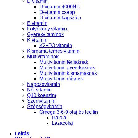
D vitamin
D-vitamin 4000NE
D-vitamin csepp
D-vitamin kapszula
E vitamin
Folyékony vitamin
Gyerekvitaminok
K vitamin
K2+D3-vitamin
Kismama terhes vitamin
Multivitaminok
Multivitamin férfiaknak
Multivitamin gyerekeknek
Multivitamin kismamáknak
Multivitamin nőknek
Napozóvitamin
Női vitamin
Q10 koenzim
Szemvitamin
Szépségvitamin
Omega 3-6-9 olaj és lecitin
Halolaj
Lazacolaj
Leírás