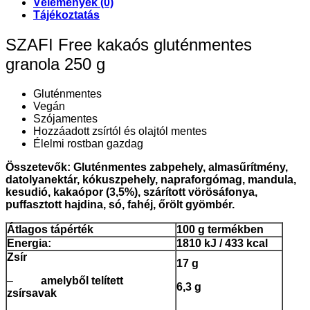
Vélemények (0)
Tájékoztatás
SZAFI Free kakaós gluténmentes
granola 250 g
Gluténmentes
Vegán
Szójamentes
Hozzáadott zsírtól és olajtól mentes
Élelmi rostban gazdag
Összetevők: Gluténmentes zabpehely, almasűrítmény,
datolyanektár, kókuszpehely, napraforgómag, mandula,
kesudió, kakaópor (3,5%), szárított vörösáfonya,
puffasztott hajdina, só, fahéj, őrölt gyömbér.
Átlagos tápérték
100 g termékben
Energia:
1810 kJ / 433 kcal
Zsír
17 g
–
amelyből telített
6,3 g
zsírsavak