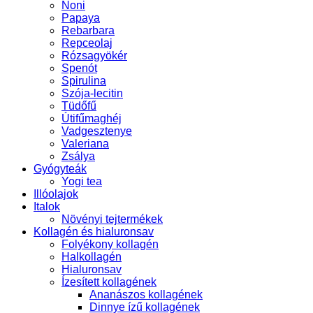
Noni
Papaya
Rebarbara
Repceolaj
Rózsagyökér
Spenót
Spirulina
Szója-lecitin
Tüdőfű
Útifűmaghéj
Vadgesztenye
Valeriana
Zsálya
Gyógyteák
Yogi tea
Illóolajok
Italok
Növényi tejtermékek
Kollagén és hialuronsav
Folyékony kollagén
Halkollagén
Hialuronsav
Ízesített kollagének
Ananászos kollagének
Dinnye ízű kollagének