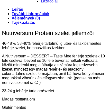
Lazacolaj
Leírás
További információk
Vélemények (0)
Tájékoztatás
Nutriversum Protein szelet jellemzői
46-48%/ 38-40% fehérje tartalmú, glutén- és laktózmentes
fehérje szelet, bombasztikus ízekben.
A Nutriversum – DESSERT – Taste Mee fehérje szeletek 10
féle csokival bevont és 10 féle bevonat nélküli változata
között mindenki megtalálhatja a számára legkedvesebb
ízeket, mindezt egy magas fehérje- és alacsony
cukortartalmú szelet formájában, amit bárhová kényelmesen
magunkkal vihetünk és elfogyaszthatunk. (persze ha más
nem vet szemet rá 😉 )
23-24 g fehérje tartalom/szelet
Magas rosttartalom
Gluténmentes