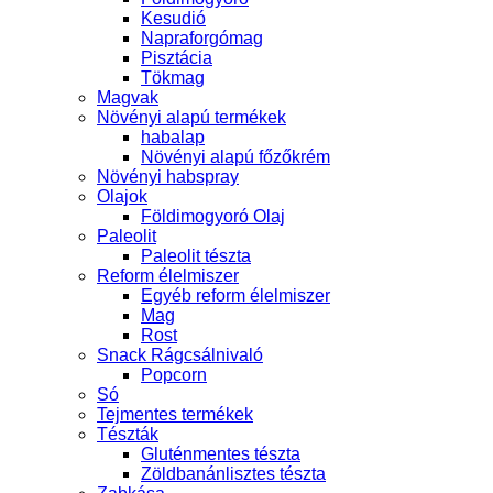
Kesudió
Napraforgómag
Pisztácia
Tökmag
Magvak
Növényi alapú termékek
habalap
Növényi alapú főzőkrém
Növényi habspray
Olajok
Földimogyoró Olaj
Paleolit
Paleolit tészta
Reform élelmiszer
Egyéb reform élelmiszer
Mag
Rost
Snack Rágcsálnivaló
Popcorn
Só
Tejmentes termékek
Tészták
Gluténmentes tészta
Zöldbanánlisztes tészta