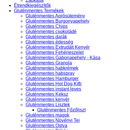
Zabkása
Étrendkiegészítők
Gluténmentes Termékek
Gluténmentes Aprósütemény
Gluténmentes Burgonyapehely
Gluténmentes Chips
Gluténmentes csokoládé
Gluténmentes darák
Gluténmentes édesség
Gluténmentes Extrudált Kenyér
Gluténmentes Fehérjeszelet
Gluténmentes Gabonapehely - Kása
Gluténmentes Granola
Gluténmentes habkrémek
Gluténmentes habspray
Gluténmentes Hamburger
Gluténmentes Hot Dog Kifli
Gluténmentes instant leves
Gluténmentes Keksz
Gluténmentes kenyér
Gluténmentes Lisztek
Gluténmentes Főzőliszt
Gluténmentes magok
Gluténmentes Növényi Tej
Gluténmentes Ostya