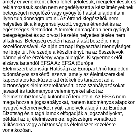
amely egyénenként eltérő lehet, jelölésük, megjelenítésük és
reklámozásuk során nem engedélyezett a készítményeknek
betegséget megelőző vagy gyógyító hatást tulajdonítani,
ilyen tulajdonságra utalni. Az étrend-kiegészítők nem
helyettesítik a kiegyensúlyozott, vegyes étrendet és az
egészséges életmódot. A termék önmagában nem gyógyít
betegségeket és az orvosi kezelés helyettesítésére nem
alkalmas. Betegség esetén használatát beszélje meg
kezelőorvosával. Az ajánlott napi fogyasztási mennyiséget
ne lépje túl. Ne szedje a készítményt, ha az összetevők
bármelyikére érzékeny vagy allergiás. Kisgyermek elől
elzárva tartandó! EFSA Az EFSA (Európai
Élelmiszerbiztonsági Hatóság) az Európai Unió független
tudományos szakértői szerve, amely az élelmiszerekkel
kapcsolatos kockázatokat értékeli és tanácsot ad a
biztonságos élelmiszerellátásért, azaz szabályozásokat
javasol és tudományos véleményeket alkot az
élelmiszerbiztonság különböző területein. Az EFSA nem
maga hozza a jogszabályokat, hanem tudományos alapokon
nyugvó véleményeket nyújt, amelyek alapján az Európai
Bizottság és a tagállamok elfogadják a jogszabályokat,
például az új élelmiszerekre, egészségre vonatkozó
állításokra vagy a biztonságos élelmiszer-kezelésre
vonatkozóan.