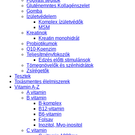
Fogyást segítők
Gluténemntes Kollagénszelet
Gomba
Ízületvédelem
Komplex ízületvédők
MSM
Kreatinok
Kreatin monohidrát
Probiotikumok
Q10-Koenzim
Teljesítményfokozók
Edzés előtti stimulánsok
Tömegnövelők és szénhidrátok
Zsírégetők
Tesztek
Tojásmentes élelmiszerek
Vitamin A-Z
A vitamin
B vitamin
B-komplex
B12-vitamin
B6-vitamin
Folsav
Inozitol, Myo-inositol
C vitamin