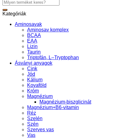
Keresés
a
következőre:
Kategóriák
Aminosavak
Aminosav komplex
BCAA
EAA
Lizin
Taurin
Triptofán, L–Tryptophan
Ásványi anyagok
Cink
Jód
Kálium
Kovaföld
Króm
Magnézium
Magnézium-biszglicinát
Magnézium+B6-vitamin
Réz
Szelén
Szén
Szerves vas
Vas