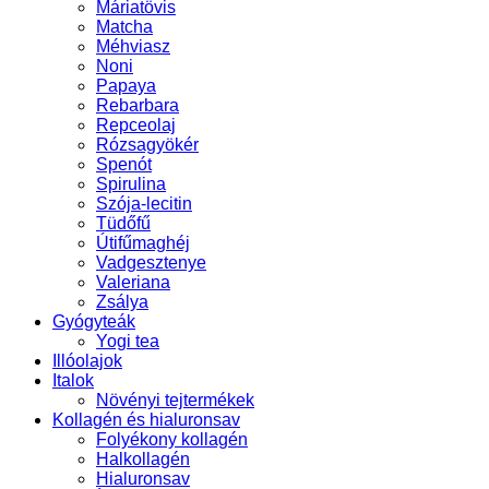
Máriatövis
Matcha
Méhviasz
Noni
Papaya
Rebarbara
Repceolaj
Rózsagyökér
Spenót
Spirulina
Szója-lecitin
Tüdőfű
Útifűmaghéj
Vadgesztenye
Valeriana
Zsálya
Gyógyteák
Yogi tea
Illóolajok
Italok
Növényi tejtermékek
Kollagén és hialuronsav
Folyékony kollagén
Halkollagén
Hialuronsav