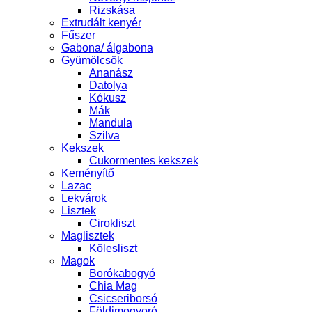
Rizskása
Extrudált kenyér
Fűszer
Gabona/ álgabona
Gyümölcsök
Ananász
Datolya
Kókusz
Mák
Mandula
Szilva
Kekszek
Cukormentes kekszek
Keményítő
Lazac
Lekvárok
Lisztek
Cirokliszt
Maglisztek
Kölesliszt
Magok
Borókabogyó
Chia Mag
Csicseriborsó
Földimogyoró