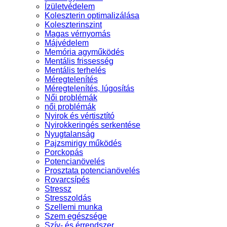
Ízületvédelem
Koleszterin optimalizálása
Koleszterinszint
Magas vérnyomás
Májvédelem
Memória agyműködés
Mentális frissesség
Mentális terhelés
Méregtelenítés
Méregtelenítés, lúgosítás
Női problémák
női problémák
Nyirok és vértisztító
Nyirokkeringés serkentése
Nyugtalanság
Pajzsmirigy működés
Porckopás
Potencianövelés
Prosztata potencianövelés
Rovarcsípés
Stressz
Stresszoldás
Szellemi munka
Szem egészsége
Szív- és érrendszer