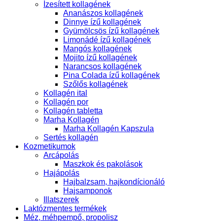
Ízesített kollagének
Ananászos kollagének
Dinnye ízű kollagének
Gyümölcsös ízű kollagének
Limonádé ízű kollagének
Mangós kollagének
Mojito ízű kollagének
Narancsos kollagének
Pina Colada ízű kollagének
Szőlős kollagének
Kollagén ital
Kollagén por
Kollagén tabletta
Marha Kollagén
Marha Kollagén Kapszula
Sertés kollagén
Kozmetikumok
Arcápolás
Maszkok és pakolások
Hajápolás
Hajbalzsam, hajkondícionáló
Hajsamponok
Illatszerek
Laktózmentes termékek
Méz, méhpempő, propolisz