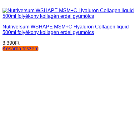
Nutriversum WSHAPE MSM+C Hyaluron Collagen liquid
500ml folyékony kollagén erdei gyümölcs
3.390
Ft
Kosárba teszem