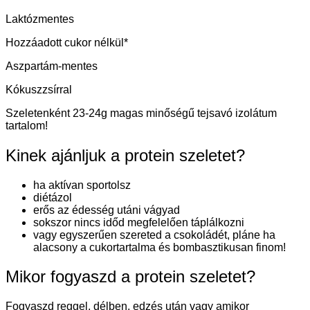
Laktózmentes
Hozzáadott cukor nélkül*
Aszpartám-mentes
Kókuszzsírral
Szeletenként 23-24g magas minőségű tejsavó izolátum
tartalom!
Kinek ajánljuk a protein szeletet?
ha aktívan sportolsz
diétázol
erős az édesség utáni vágyad
sokszor nincs időd megfelelően táplálkozni
vagy egyszerűen szereted a csokoládét, pláne ha
alacsony a cukortartalma és bombasztikusan finom!
Mikor fogyaszd a protein szeletet?
Fogyaszd reggel, délben, edzés után vagy amikor