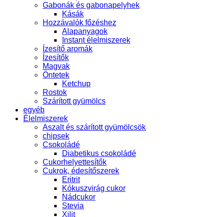
Gabonák és gabonapelyhek
Kásák
Hozzávalók főzéshez
Alapanyagok
Instant élelmiszerek
Ízesítő aromák
Ízesítők
Magvak
Öntetek
Ketchup
Rostok
Szárított gyümölcs
egyéb
Élelmiszerek
Aszalt és szárított gyümölcsök
chipsek
Csokoládé
Diabetikus csokoládé
Cukorhelyettesítők
Cukrok, édesítőszerek
Eritrit
Kókuszvirág cukor
Nádcukor
Stevia
Xilit