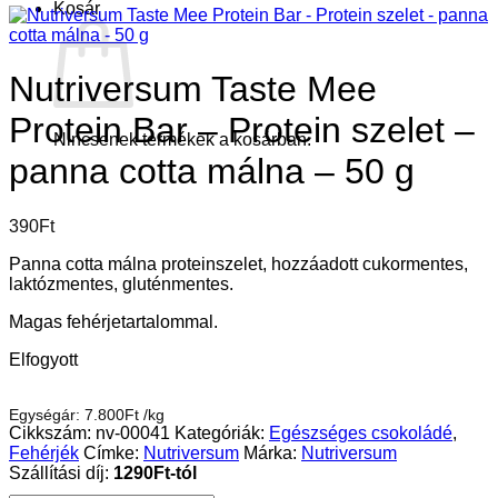
Kosár
Nutriversum Taste Mee
Protein Bar – Protein szelet –
Nincsenek termékek a kosárban.
panna cotta málna – 50 g
390
Ft
Panna cotta málna proteinszelet, hozzáadott cukormentes,
laktózmentes, gluténmentes.
Magas fehérjetartalommal.
Elfogyott
Egységár:
7.800
Ft
/
kg
Cikkszám:
nv-00041
Kategóriák:
Egészséges csokoládé
,
Fehérjék
Címke:
Nutriversum
Márka:
Nutriversum
Szállítási díj:
1290Ft-tól