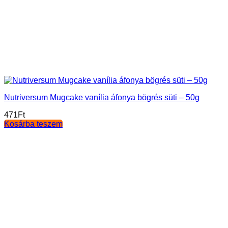
Nutriversum Mugcake vanília áfonya bögrés süti – 50g
471
Ft
Kosárba teszem