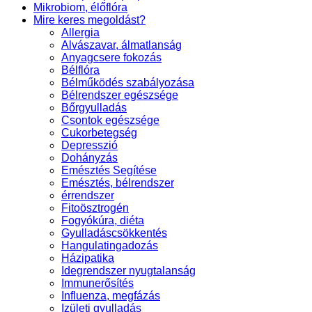
Mikrobiom, élőflóra
Mire keres megoldást?
Allergia
Alvászavar, álmatlanság
Anyagcsere fokozás
Bélflóra
Bélműködés szabályozása
Bélrendszer egészsége
Bőrgyulladás
Csontok egészsége
Cukorbetegség
Depresszió
Dohányzás
Emésztés Segítése
Emésztés, bélrendszer
érrendszer
Fitoösztrogén
Fogyókúra, diéta
Gyulladáscsökkentés
Hangulatingadozás
Házipatika
Idegrendszer nyugtalanság
Immunerősítés
Influenza, megfázás
Izületi gyulladás