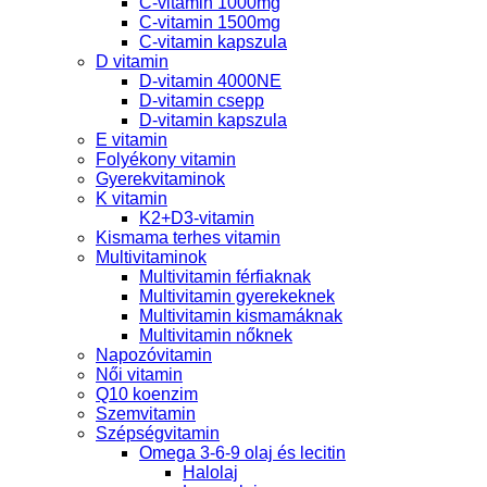
C-vitamin 1000mg
C-vitamin 1500mg
C-vitamin kapszula
D vitamin
D-vitamin 4000NE
D-vitamin csepp
D-vitamin kapszula
E vitamin
Folyékony vitamin
Gyerekvitaminok
K vitamin
K2+D3-vitamin
Kismama terhes vitamin
Multivitaminok
Multivitamin férfiaknak
Multivitamin gyerekeknek
Multivitamin kismamáknak
Multivitamin nőknek
Napozóvitamin
Női vitamin
Q10 koenzim
Szemvitamin
Szépségvitamin
Omega 3-6-9 olaj és lecitin
Halolaj