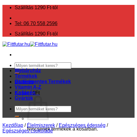
Skip
Szállítás 1290 Ft-tól
to
content
Tel: 06 70 558 2596
Szállítás 1290 Ft-tól
Keresés
a
Webáruház
következőre:
Termékek
Gluténmentes Termékek
Belépés
Vitamin A-Z
Kollagén
Kosár /
0
Ft
Gyártók
Keresés
a
következőre:
Kezdőlap
/
Élelmiszerek
/
Egészséges édesség
/
Nincsenek termékek a kosárban.
Egészséges csokoládé