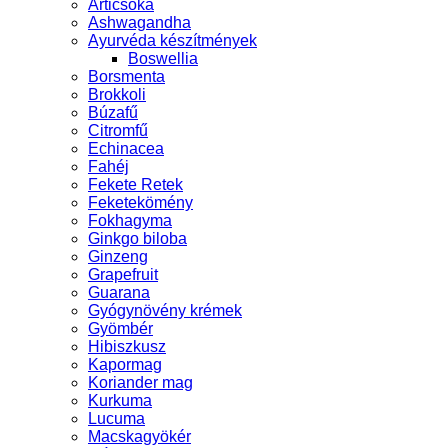
Articsóka
Ashwagandha
Ayurvéda készítmények
Boswellia
Borsmenta
Brokkoli
Búzafű
Citromfű
Echinacea
Fahéj
Fekete Retek
Feketekömény
Fokhagyma
Ginkgo biloba
Ginzeng
Grapefruit
Guarana
Gyógynövény krémek
Gyömbér
Hibiszkusz
Kapormag
Koriander mag
Kurkuma
Lucuma
Macskagyökér