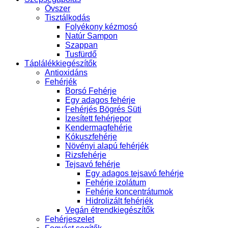
Óvszer
Tisztálkodás
Folyékony kézmosó
Natúr Sampon
Szappan
Tusfürdő
Táplálékkiegészítők
Antioxidáns
Fehérjék
Borsó Fehérje
Egy adagos fehérje
Fehérjés Bögrés Süti
Ízesített fehérjepor
Kendermagfehérje
Kókuszfehérje
Növényi alapú fehérjék
Rizsfehérje
Tejsavó fehérje
Egy adagos tejsavó fehérje
Fehérje izolátum
Fehérje koncentrátumok
Hidrolizált fehérjék
Vegán étrendkiegészítők
Fehérjeszelet