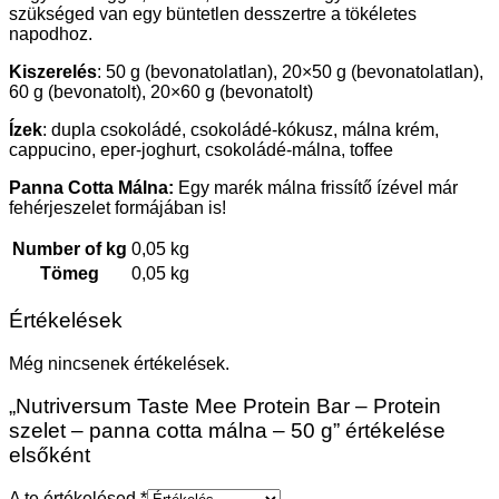
szükséged van egy büntetlen desszertre a tökéletes
napodhoz.
Kiszerelés
: 50 g (bevonatolatlan), 20×50 g (bevonatolatlan),
60 g (bevonatolt), 20×60 g (bevonatolt)
Ízek
: dupla csokoládé, csokoládé-kókusz, málna krém,
cappucino, eper-joghurt, csokoládé-málna, toffee
Panna Cotta Málna:
Egy marék málna frissítő ízével már
fehérjeszelet formájában is!
Number of kg
0,05 kg
Tömeg
0,05 kg
Értékelések
Még nincsenek értékelések.
„Nutriversum Taste Mee Protein Bar – Protein
szelet – panna cotta málna – 50 g” értékelése
elsőként
A te értékelésed
*