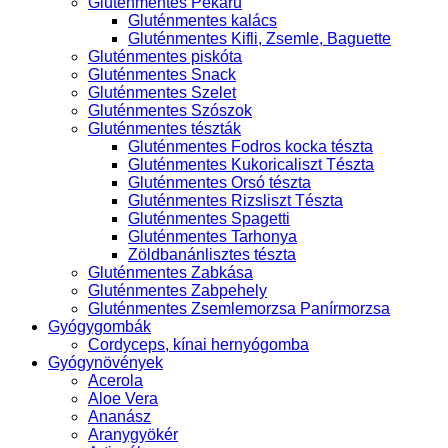
Gluténmentes Pékáru
Gluténmentes kalács
Gluténmentes Kifli, Zsemle, Baguette
Gluténmentes piskóta
Gluténmentes Snack
Gluténmentes Szelet
Gluténmentes Szószok
Gluténmentes tészták
Gluténmentes Fodros kocka tészta
Gluténmentes Kukoricaliszt Tészta
Gluténmentes Orsó tészta
Gluténmentes Rizsliszt Tészta
Gluténmentes Spagetti
Gluténmentes Tarhonya
Zöldbanánlisztes tészta
Gluténmentes Zabkása
Gluténmentes Zabpehely
Gluténmentes Zsemlemorzsa Panírmorzsa
Gyógygombák
Cordyceps, kínai hernyógomba
Gyógynövények
Acerola
Aloe Vera
Ananász
Aranygyökér