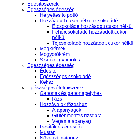
Édesítőszerek
Egészséges édesség
Helyettesítő pótló
Hozzáadott cukor nélküli csokoládé
Étcsokoládé hozzáadott cukor nélkül
Fehércsokoládé hozzáadott cukor
nélkül
Tejcsokoládé hozzáadott cukor nélkül
Magkrémek
Mogyorókrém
Szárított gyümölcs
Egészséges édesség
Édesítő
Egészséges csokoládé
Keksz
Egészséges élelmiszerek
Gabonák és gabonapelyhek
Rizs
Hozzávalók főzéshez
Alapanyagok
Gluténmentes rizsdara
Vegán alapanyag
Ízesítők és édesítők
Mustár
Növényi majonéz