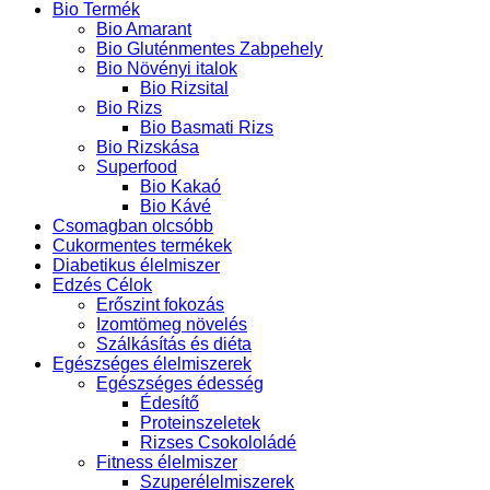
Bio Termék
Bio Amarant
Bio Gluténmentes Zabpehely
Bio Növényi italok
Bio Rizsital
Bio Rizs
Bio Basmati Rizs
Bio Rizskása
Superfood
Bio Kakaó
Bio Kávé
Csomagban olcsóbb
Cukormentes termékek
Diabetikus élelmiszer
Edzés Célok
Erőszint fokozás
Izomtömeg növelés
Szálkásítás és diéta
Egészséges élelmiszerek
Egészséges édesség
Édesítő
Proteinszeletek
Rizses Csokololádé
Fitness élelmiszer
Szuperélelmiszerek