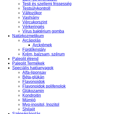
Testi és szellemi frissesség
Testsúlykontroll
Változókor
Vashiány
Vércukorszint
Vérkeringés
Vírus baktérium gomba
Natúrkozmetikum
Arcápolás
Arckrémek
Fürdőkristály
Krém, balzsam, szérum
Paleolit étrend
Paleolit Termékek
Speciális hatóanyagok
Alfa-liponsav
Béta-glükán
Flavonoidok
Flavonoidok polifenolok
Glükozamin
Kondroitin
Múmijó
Myo-inositol, Inozitol
Shilajit
Szépségápolás