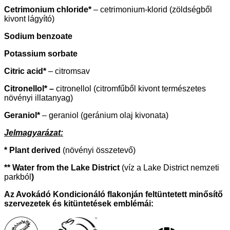
Cetrimonium chloride*
– cetrimonium-klorid (zöldségből
kivont lágyító)
Sodium benzoate
Potassium sorbate
Citric acid*
– citromsav
Citronellol* –
citronellol (citromfűből kivont természetes
növényi illatanyag)
Geraniol*
– geraniol (geránium olaj kivonata)
Jelmagyarázat:
* Plant derived
(növényi összetevő)
**
Water from the Lake District
(víz a Lake District nemzeti
parkból
)
Az Avokádó Kondicionáló flakonján feltüntetett minősítő
szervezetek és kitüntetések emblémái: