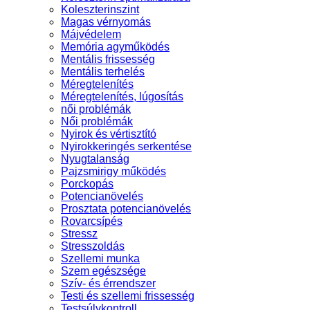
Koleszterinszint
Magas vérnyomás
Májvédelem
Memória agyműködés
Mentális frissesség
Mentális terhelés
Méregtelenítés
Méregtelenítés, lúgosítás
női problémák
Női problémák
Nyirok és vértisztító
Nyirokkeringés serkentése
Nyugtalanság
Pajzsmirigy működés
Porckopás
Potencianövelés
Prosztata potencianövelés
Rovarcsípés
Stressz
Stresszoldás
Szellemi munka
Szem egészsége
Szív- és érrendszer
Testi és szellemi frissesség
Testsúlykontroll