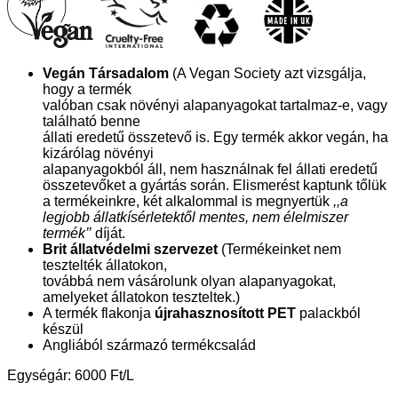
Vegán Társadalom
(A Vegan Society azt vizsgálja,
hogy a termék
valóban csak növényi alapanyagokat tartalmaz-e, vagy
található benne
állati eredetű összetevő is. Egy termék akkor vegán, ha
kizárólag növényi
alapanyagokból áll, nem használnak fel állati eredetű
összetevőket a gyártás során. Elismerést kaptunk tőlük
a termékeinkre, két alkalommal is megnyertük
,,a
legjobb állatkísérletektől mentes, nem élelmiszer
termék’’
díját.
Brit állatvédelmi szervezet
(Termékeinket nem
tesztelték állatokon,
továbbá nem vásárolunk olyan alapanyagokat,
amelyeket állatokon teszteltek.)
A termék flakonja
újrahasznosított PET
palackból
készül
Angliából származó termékcsalád
Egységár: 6000 Ft/L