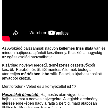
Az Avokádó balzsamnak nagyon
kellemes friss illata
van és
minden hajtípusra ajánlott készítmény. Kicsiktől a nagyokig
az egész család használhatja.
Kizárólag növényi eredetű, természetes összetevőkből
készül. Parabén és SLES mentes. A termék biológiai
úton
teljes mértékben lebomlik
. Palackja újrahasznosított
anyagból készül.
Mert törődünk Veled és a környezettel is! 🙂
Használati útmutató
:
Hajmosás után vigye fel a
hajbalzsamot a nedves hajvégekre. A legjobb eredmény
elérése érdekében hagyja rajta 5 percig, majd alaposan
öblítse le. Rendszeres használatra.