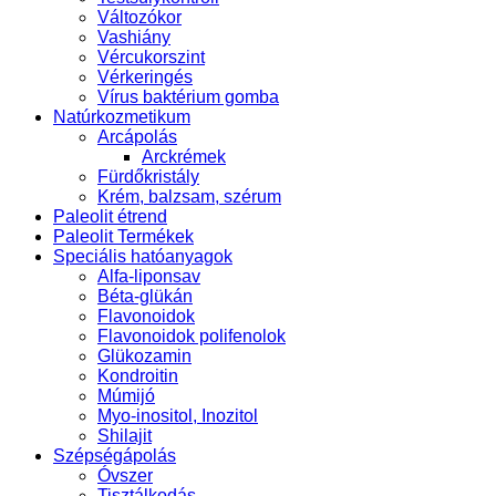
Változókor
Vashiány
Vércukorszint
Vérkeringés
Vírus baktérium gomba
Natúrkozmetikum
Arcápolás
Arckrémek
Fürdőkristály
Krém, balzsam, szérum
Paleolit étrend
Paleolit Termékek
Speciális hatóanyagok
Alfa-liponsav
Béta-glükán
Flavonoidok
Flavonoidok polifenolok
Glükozamin
Kondroitin
Múmijó
Myo-inositol, Inozitol
Shilajit
Szépségápolás
Óvszer
Tisztálkodás