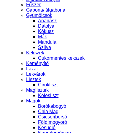
Fűszer
Gabona/ álgabona
Gyümölcsök
Ananász
Datolya
Kókusz
Mák
Mandula
Szilva
Kekszek
Cukormentes kekszek
Keményítő
Lazac
Lekvárok
Lisztek
Cirokliszt
Maglisztek
Kölesliszt
Magok
Borókabogyó
Chia Mag
Csicseriborsó
Földimogyoró
Kesudió
Napraforgómag