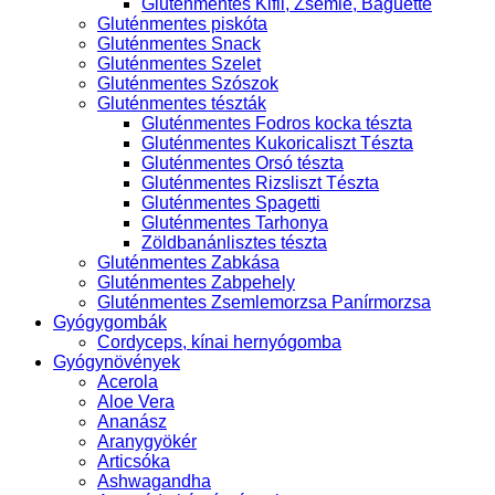
Gluténmentes Kifli, Zsemle, Baguette
Gluténmentes piskóta
Gluténmentes Snack
Gluténmentes Szelet
Gluténmentes Szószok
Gluténmentes tészták
Gluténmentes Fodros kocka tészta
Gluténmentes Kukoricaliszt Tészta
Gluténmentes Orsó tészta
Gluténmentes Rizsliszt Tészta
Gluténmentes Spagetti
Gluténmentes Tarhonya
Zöldbanánlisztes tészta
Gluténmentes Zabkása
Gluténmentes Zabpehely
Gluténmentes Zsemlemorzsa Panírmorzsa
Gyógygombák
Cordyceps, kínai hernyógomba
Gyógynövények
Acerola
Aloe Vera
Ananász
Aranygyökér
Articsóka
Ashwagandha