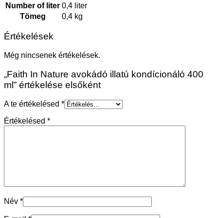
Number of liter
0,4 liter
Tömeg
0,4 kg
Értékelések
Még nincsenek értékelések.
„Faith In Nature avokádó illatú kondícionáló 400
ml” értékelése elsőként
A te értékelésed
*
Értékelésed
*
Név
*