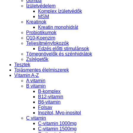
Gomba
Ízületvédelem
Komplex ízületvédők
MSM
Kreatinok
Kreatin monohidrát
Probiotikumok
Q10-Koenzim
Teljesítményfokozók
Edzés előtti stimulánsok
Tömegnövelők és szénhidrátok
Zsírégetők
Tesztek
Tojásmentes élelmiszerek
Vitamin A-Z
A vitamin
B vitamin
B-komplex
B12-vitamin
B6-vitamin
Folsav
Inozitol, Myo-inositol
C vitamin
C-vitamin 1000mg
C-vitamin 1500mg