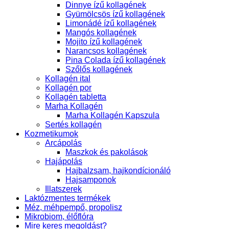
Dinnye ízű kollagének
Gyümölcsös ízű kollagének
Limonádé ízű kollagének
Mangós kollagének
Mojito ízű kollagének
Narancsos kollagének
Pina Colada ízű kollagének
Szőlős kollagének
Kollagén ital
Kollagén por
Kollagén tabletta
Marha Kollagén
Marha Kollagén Kapszula
Sertés kollagén
Kozmetikumok
Arcápolás
Maszkok és pakolások
Hajápolás
Hajbalzsam, hajkondícionáló
Hajsamponok
Illatszerek
Laktózmentes termékek
Méz, méhpempő, propolisz
Mikrobiom, élőflóra
Mire keres megoldást?