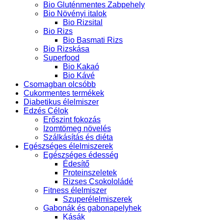
Bio Gluténmentes Zabpehely
Bio Növényi italok
Bio Rizsital
Bio Rizs
Bio Basmati Rizs
Bio Rizskása
Superfood
Bio Kakaó
Bio Kávé
Csomagban olcsóbb
Cukormentes termékek
Diabetikus élelmiszer
Edzés Célok
Erőszint fokozás
Izomtömeg növelés
Szálkásítás és diéta
Egészséges élelmiszerek
Egészséges édesség
Édesítő
Proteinszeletek
Rizses Csokololádé
Fitness élelmiszer
Szuperélelmiszerek
Gabonák és gabonapelyhek
Kásák