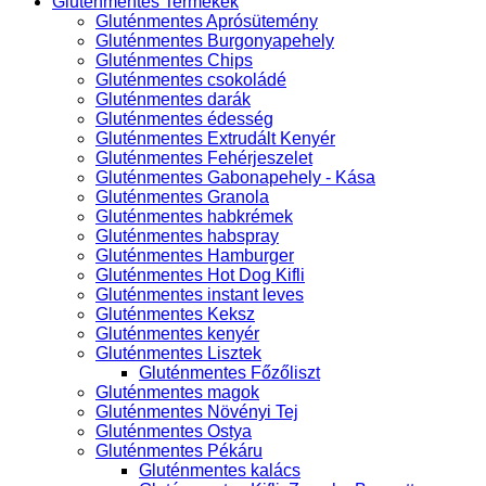
Gluténmentes Termékek
Gluténmentes Aprósütemény
Gluténmentes Burgonyapehely
Gluténmentes Chips
Gluténmentes csokoládé
Gluténmentes darák
Gluténmentes édesség
Gluténmentes Extrudált Kenyér
Gluténmentes Fehérjeszelet
Gluténmentes Gabonapehely - Kása
Gluténmentes Granola
Gluténmentes habkrémek
Gluténmentes habspray
Gluténmentes Hamburger
Gluténmentes Hot Dog Kifli
Gluténmentes instant leves
Gluténmentes Keksz
Gluténmentes kenyér
Gluténmentes Lisztek
Gluténmentes Főzőliszt
Gluténmentes magok
Gluténmentes Növényi Tej
Gluténmentes Ostya
Gluténmentes Pékáru
Gluténmentes kalács