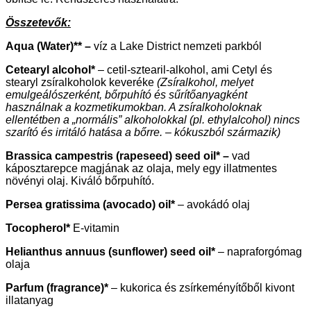
Összetevők:
Aqua (Water)** –
víz a Lake District nemzeti parkból
Cetearyl alcohol*
– cetil-sztearil-alkohol, ami Cetyl és
stearyl zsíralkoholok keveréke
(Zsíralkohol, melyet
emulgeálószerként, bőrpuhító és sűrítőanyagként
használnak a kozmetikumokban. A zsíralkoholoknak
ellentétben a „normális” alkoholokkal (pl. ethylalcohol) nincs
szarító és irritáló hatása a bőrre. – kókuszból származik)
Brassica campestris (rapeseed) seed oil* –
vad
káposztarepce magjának az olaja, mely egy illatmentes
növényi olaj. Kiváló bőrpuhító.
Persea gratissima (avocado) oil*
– avokádó olaj
Tocopherol*
E-vitamin
Helianthus annuus
(sunflower)
seed oil*
– napraforgómag
olaja
Parfum (fragrance)*
– kukorica és zsírkeményítőből kivont
illatanyag