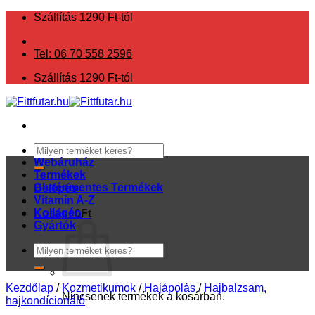
Skip
Szállítás 1290 Ft-tól
to
content
Tel: 06 70 558 2596
Szállítás 1290 Ft-tól
Keresés
a
Webáruház
következőre:
Termékek
Gluténmentes Termékek
Belépés
Vitamin A-Z
Kollagén
Kosár /
0
Ft
Gyártók
Keresés
a
következőre:
Kezdőlap
/
Kozmetikumok
/
Hajápolás
/
Hajbalzsam,
Nincsenek termékek a kosárban.
hajkondícionáló