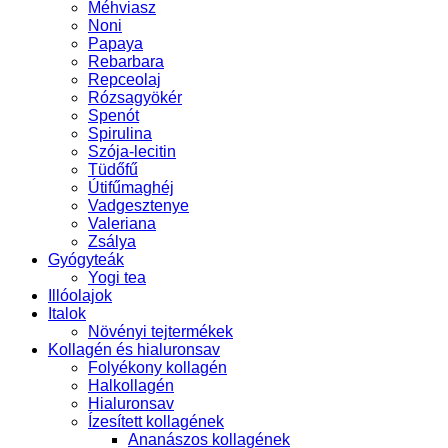
Méhviasz
Noni
Papaya
Rebarbara
Repceolaj
Rózsagyökér
Spenót
Spirulina
Szója-lecitin
Tüdőfű
Útifűmaghéj
Vadgesztenye
Valeriana
Zsálya
Gyógyteák
Yogi tea
Illóolajok
Italok
Növényi tejtermékek
Kollagén és hialuronsav
Folyékony kollagén
Halkollagén
Hialuronsav
Ízesített kollagének
Ananászos kollagének