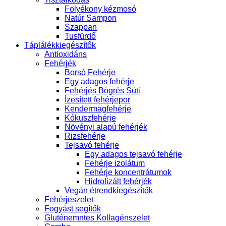
Folyékony kézmosó
Natúr Sampon
Szappan
Tusfürdő
Táplálékkiegészítők
Antioxidáns
Fehérjék
Borsó Fehérje
Egy adagos fehérje
Fehérjés Bögrés Süti
Ízesített fehérjepor
Kendermagfehérje
Kókuszfehérje
Növényi alapú fehérjék
Rizsfehérje
Tejsavó fehérje
Egy adagos tejsavó fehérje
Fehérje izolátum
Fehérje koncentrátumok
Hidrolizált fehérjék
Vegán étrendkiegészítők
Fehérjeszelet
Fogyást segítők
Gluténemntes Kollagénszelet