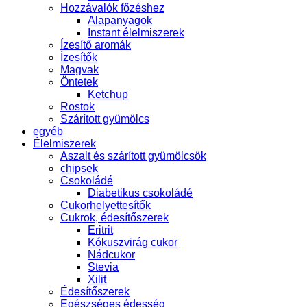
Hozzávalók főzéshez
Alapanyagok
Instant élelmiszerek
Ízesítő aromák
Ízesítők
Magvak
Öntetek
Ketchup
Rostok
Szárított gyümölcs
egyéb
Élelmiszerek
Aszalt és szárított gyümölcsök
chipsek
Csokoládé
Diabetikus csokoládé
Cukorhelyettesítők
Cukrok, édesítőszerek
Eritrit
Kókuszvirág cukor
Nádcukor
Stevia
Xilit
Édesítőszerek
Egészséges édesség