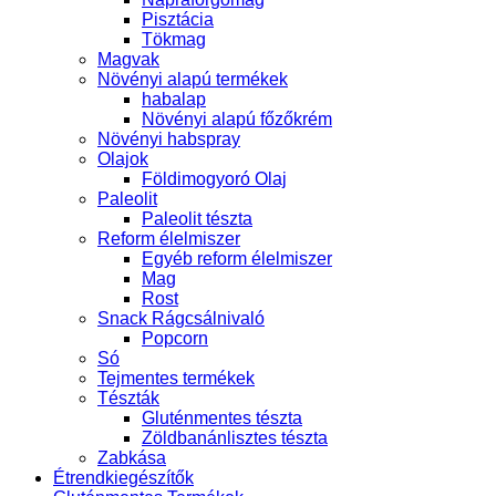
Pisztácia
Tökmag
Magvak
Növényi alapú termékek
habalap
Növényi alapú főzőkrém
Növényi habspray
Olajok
Földimogyoró Olaj
Paleolit
Paleolit tészta
Reform élelmiszer
Egyéb reform élelmiszer
Mag
Rost
Snack Rágcsálnivaló
Popcorn
Só
Tejmentes termékek
Tészták
Gluténmentes tészta
Zöldbanánlisztes tészta
Zabkása
Étrendkiegészítők