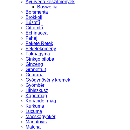
Ayurvéda készítmények
Boswellia
Borsmenta
Brokkoli
Búzafű
Citromfű
Echinacea
Fahéj
Fekete Retek
Feketekömény
Fokhagyma
Ginkgo biloba
Ginzeng
Grapefruit
Guarana
Gyógynövény krémek
Gyömbér
Hibiszkusz
Kapormag
Koriander mag
Kurkuma
Lucuma
Macskagyökér
Máriatövis
Matcha