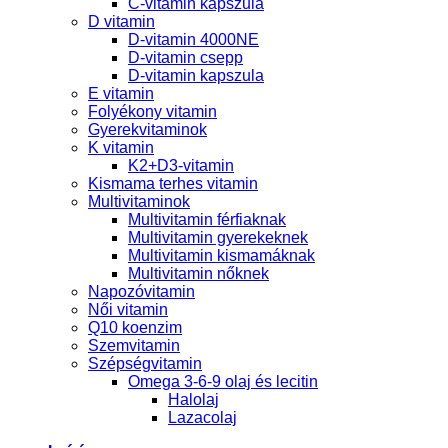
C-vitamin kapszula
D vitamin
D-vitamin 4000NE
D-vitamin csepp
D-vitamin kapszula
E vitamin
Folyékony vitamin
Gyerekvitaminok
K vitamin
K2+D3-vitamin
Kismama terhes vitamin
Multivitaminok
Multivitamin férfiaknak
Multivitamin gyerekeknek
Multivitamin kismamáknak
Multivitamin nőknek
Napozóvitamin
Női vitamin
Q10 koenzim
Szemvitamin
Szépségvitamin
Omega 3-6-9 olaj és lecitin
Halolaj
Lazacolaj