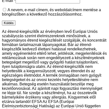
E-mail
*
A nevem, e-mail címem, és weboldalcímem mentése a
böngészőben a következő hozzászólásomhoz.
Az étrend-kiegészítők az érvényben levő Európai Uniós
szabályozás szerint élelmiszereknek minősülnek, a
hagyományos étrend kiegészítését szolgálják, és koncentrált
formában tartalmaznak tápanyagokat. Bár az étrend-
kiegészítők kedvező élettani hatással rendelkezhetnek,
amely egyénenként eltérő lehet, jelölésük, megjelenítésük és
reklámozásuk során nem engedélyezett a készítményeknek
betegséget megelőző vagy gyógyító hatást tulajdonítani,
ilyen tulajdonságra utalni. Az étrend-kiegészítők nem
helyettesítik a kiegyensúlyozott, vegyes étrendet és az
egészséges életmódot. A termék önmagában nem gyógyít
betegségeket és az orvosi kezelés helyettesítésére nem
alkalmas. Betegség esetén használatát beszélje meg
kezelőorvosával. Az ajánlott napi fogyasztási mennyiséget
ne lépje túl. Ne szedje a készítményt, ha az összetevők
bármelyikére érzékeny vagy allergiás. Kisgyermek elől
elzárva tartandó! EFSA Az EFSA (Európai
Élelmiszerbiztonsági Hatóság) az Európai Unió független