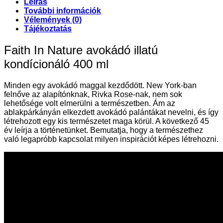
Leírás
További információk
Vélemények (0)
Tájékoztatás
Faith In Nature avokádó illatú
kondícionáló 400 ml
Minden egy avokádó maggal kezdődött. New York-ban
felnőve az alapítónknak, Rivka Rose-nak, nem sok
lehetősége volt elmerülni a természetben. Ám az
ablakpárkányán elkezdett avokádó palántákat nevelni, és így
létrehozott egy kis természetet maga körül. A következő 45
év leírja a történetünket. Bemutatja, hogy a természethez
való legapróbb kapcsolat milyen inspirációt képes létrehozni.