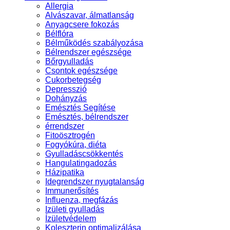
Allergia
Alvászavar, álmatlanság
Anyagcsere fokozás
Bélflóra
Bélműködés szabályozása
Bélrendszer egészsége
Bőrgyulladás
Csontok egészsége
Cukorbetegség
Depresszió
Dohányzás
Emésztés Segítése
Emésztés, bélrendszer
érrendszer
Fitoösztrogén
Fogyókúra, diéta
Gyulladáscsökkentés
Hangulatingadozás
Házipatika
Idegrendszer nyugtalanság
Immunerősítés
Influenza, megfázás
Izületi gyulladás
Ízületvédelem
Koleszterin optimalizálása