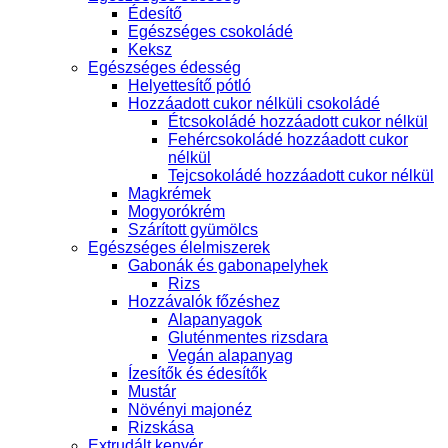
Édesítő
Egészséges csokoládé
Keksz
Egészséges édesség
Helyettesítő pótló
Hozzáadott cukor nélküli csokoládé
Étcsokoládé hozzáadott cukor nélkül
Fehércsokoládé hozzáadott cukor
nélkül
Tejcsokoládé hozzáadott cukor nélkül
Magkrémek
Mogyorókrém
Szárított gyümölcs
Egészséges élelmiszerek
Gabonák és gabonapelyhek
Rizs
Hozzávalók főzéshez
Alapanyagok
Gluténmentes rizsdara
Vegán alapanyag
Ízesítők és édesítők
Mustár
Növényi majonéz
Rizskása
Extrudált kenyér