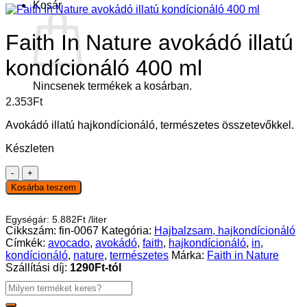
Kosár
Faith In Nature avokádó illatú
kondícionáló 400 ml
Nincsenek termékek a kosárban.
2.353
Ft
Avokádó illatú hajkondícionáló, természetes összetevőkkel.
Készleten
Faith
In
Kosárba teszem
Nature
avokádó
Egységár:
5.882
Ft
/
liter
illatú
Cikkszám:
fin-0067
Kategória:
Hajbalzsam, hajkondícionáló
kondícionáló
Címkék:
avocado
,
avokádó
,
faith
,
hajkondícionáló
,
in
,
400
kondícionáló
,
nature
,
természetes
Márka:
Faith in Nature
ml
Szállítási díj:
1290Ft-tól
mennyiség
Keresés
a