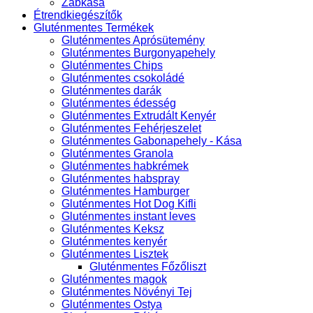
Zabkása
Étrendkiegészítők
Gluténmentes Termékek
Gluténmentes Aprósütemény
Gluténmentes Burgonyapehely
Gluténmentes Chips
Gluténmentes csokoládé
Gluténmentes darák
Gluténmentes édesség
Gluténmentes Extrudált Kenyér
Gluténmentes Fehérjeszelet
Gluténmentes Gabonapehely - Kása
Gluténmentes Granola
Gluténmentes habkrémek
Gluténmentes habspray
Gluténmentes Hamburger
Gluténmentes Hot Dog Kifli
Gluténmentes instant leves
Gluténmentes Keksz
Gluténmentes kenyér
Gluténmentes Lisztek
Gluténmentes Főzőliszt
Gluténmentes magok
Gluténmentes Növényi Tej
Gluténmentes Ostya