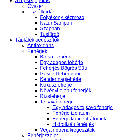
Szépségápolás
Óvszer
Tisztálkodás
Folyékony kézmosó
Natúr Sampon
Szappan
Tusfürdő
Táplálékkiegészítők
Antioxidáns
Fehérjék
Borsó Fehérje
Egy adagos fehérje
Fehérjés Bögrés Süti
Ízesített fehérjepor
Kendermagfehérje
Kókuszfehérje
Növényi alapú fehérjék
Rizsfehérje
Tejsavó fehérje
Egy adagos tejsavó fehérje
Fehérje izolátum
Fehérje koncentrátumok
Hidrolizált fehérjék
Vegán étrendkiegészítők
Fehérjeszelet