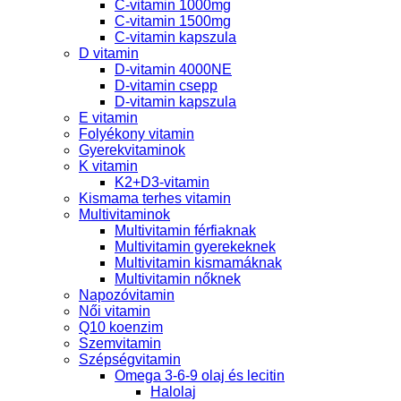
C-vitamin 1000mg
C-vitamin 1500mg
C-vitamin kapszula
D vitamin
D-vitamin 4000NE
D-vitamin csepp
D-vitamin kapszula
E vitamin
Folyékony vitamin
Gyerekvitaminok
K vitamin
K2+D3-vitamin
Kismama terhes vitamin
Multivitaminok
Multivitamin férfiaknak
Multivitamin gyerekeknek
Multivitamin kismamáknak
Multivitamin nőknek
Napozóvitamin
Női vitamin
Q10 koenzim
Szemvitamin
Szépségvitamin
Omega 3-6-9 olaj és lecitin
Halolaj