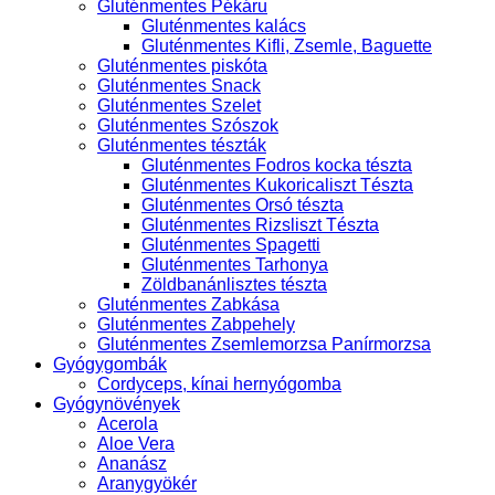
Gluténmentes Pékáru
Gluténmentes kalács
Gluténmentes Kifli, Zsemle, Baguette
Gluténmentes piskóta
Gluténmentes Snack
Gluténmentes Szelet
Gluténmentes Szószok
Gluténmentes tészták
Gluténmentes Fodros kocka tészta
Gluténmentes Kukoricaliszt Tészta
Gluténmentes Orsó tészta
Gluténmentes Rizsliszt Tészta
Gluténmentes Spagetti
Gluténmentes Tarhonya
Zöldbanánlisztes tészta
Gluténmentes Zabkása
Gluténmentes Zabpehely
Gluténmentes Zsemlemorzsa Panírmorzsa
Gyógygombák
Cordyceps, kínai hernyógomba
Gyógynövények
Acerola
Aloe Vera
Ananász
Aranygyökér