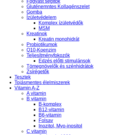
Fogyást segítők
Gluténemntes Kollagénszelet
Gomba
Ízületvédelem
Komplex ízületvédők
MSM
Kreatinok
Kreatin monohidrát
Probiotikumok
Q10-Koenzim
Teljesítményfokozók
Edzés előtti stimulánsok
Tömegnövelők és szénhidrátok
Zsírégetők
Tesztek
Tojásmentes élelmiszerek
Vitamin A-Z
A vitamin
B vitamin
B-komplex
B12-vitamin
B6-vitamin
Folsav
Inozitol, Myo-inositol
C vitamin