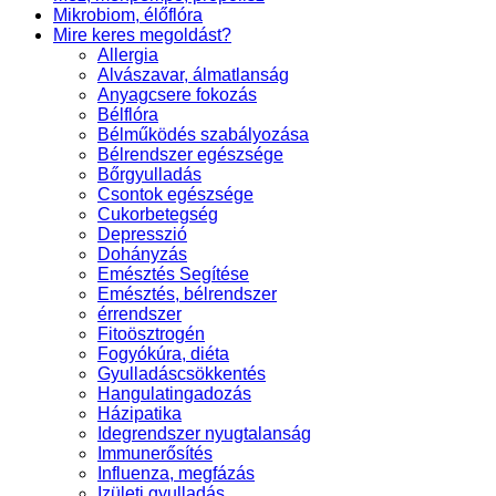
Mikrobiom, élőflóra
Mire keres megoldást?
Allergia
Alvászavar, álmatlanság
Anyagcsere fokozás
Bélflóra
Bélműködés szabályozása
Bélrendszer egészsége
Bőrgyulladás
Csontok egészsége
Cukorbetegség
Depresszió
Dohányzás
Emésztés Segítése
Emésztés, bélrendszer
érrendszer
Fitoösztrogén
Fogyókúra, diéta
Gyulladáscsökkentés
Hangulatingadozás
Házipatika
Idegrendszer nyugtalanság
Immunerősítés
Influenza, megfázás
Izületi gyulladás