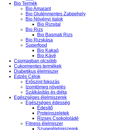
Bio Termék
Bio Amarant
Bio Gluténmentes Zabpehely
Bio Növényi italok
Bio Rizsital
Bio Rizs
Bio Basmati Rizs
Bio Rizskása
Superfood
Bio Kakaó
Bio Kávé
Csomagban olcsóbb
Cukormentes termékek
Diabetikus élelmiszer
Edzés Célok
Erőszint fokozás
Izomtömeg növelés
Szálkásítás és diéta
Egészséges élelmiszerek
Egészséges édesség
Édesítő
Proteinszeletek
Rizses Csokololádé
Fitness élelmiszer
Szuperélelmiszerek