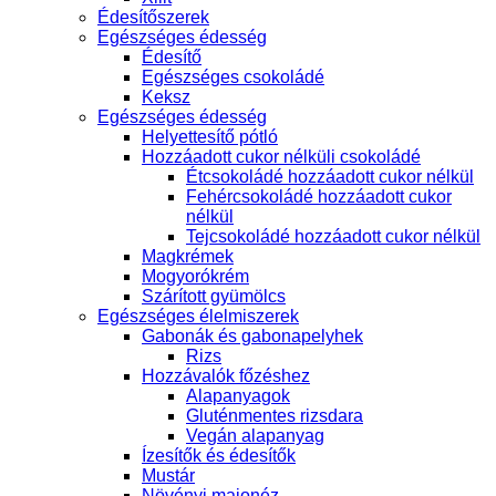
Édesítőszerek
Egészséges édesség
Édesítő
Egészséges csokoládé
Keksz
Egészséges édesség
Helyettesítő pótló
Hozzáadott cukor nélküli csokoládé
Étcsokoládé hozzáadott cukor nélkül
Fehércsokoládé hozzáadott cukor
nélkül
Tejcsokoládé hozzáadott cukor nélkül
Magkrémek
Mogyorókrém
Szárított gyümölcs
Egészséges élelmiszerek
Gabonák és gabonapelyhek
Rizs
Hozzávalók főzéshez
Alapanyagok
Gluténmentes rizsdara
Vegán alapanyag
Ízesítők és édesítők
Mustár
Növényi majonéz