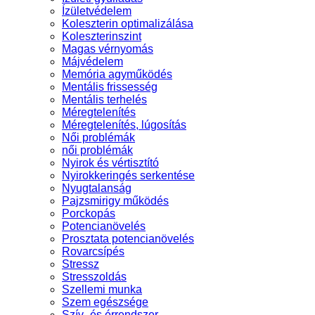
Ízületvédelem
Koleszterin optimalizálása
Koleszterinszint
Magas vérnyomás
Májvédelem
Memória agyműködés
Mentális frissesség
Mentális terhelés
Méregtelenítés
Méregtelenítés, lúgosítás
Női problémák
női problémák
Nyirok és vértisztító
Nyirokkeringés serkentése
Nyugtalanság
Pajzsmirigy működés
Porckopás
Potencianövelés
Prosztata potencianövelés
Rovarcsípés
Stressz
Stresszoldás
Szellemi munka
Szem egészsége
Szív- és érrendszer