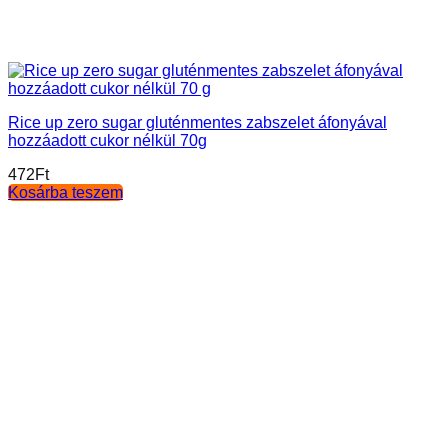
Rice up zero sugar gluténmentes zabszelet áfonyával
hozzáadott cukor nélkül 70g
472
Ft
Kosárba teszem