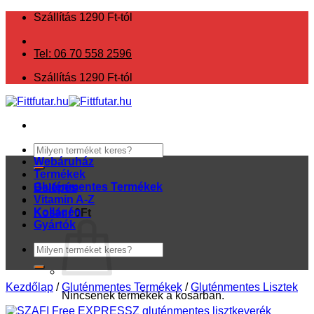
Skip
Szállítás 1290 Ft-tól
to
content
Tel: 06 70 558 2596
Szállítás 1290 Ft-tól
Keresés
a
Webáruház
következőre:
Termékek
Gluténmentes Termékek
Belépés
Vitamin A-Z
Kollagén
Kosár /
0
Ft
Gyártók
Keresés
a
következőre:
Kezdőlap
/
Gluténmentes Termékek
/
Gluténmentes Lisztek
Nincsenek termékek a kosárban.