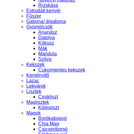
Rizskása
Extrudált kenyér
Fűszer
Gabona/ álgabona
Gyümölcsök
Ananász
Datolya
Kókusz
Mák
Mandula
Szilva
Kekszek
Cukormentes kekszek
Keményítő
Lazac
Lekvárok
Lisztek
Cirokliszt
Maglisztek
Kölesliszt
Magok
Borókabogyó
Chia Mag
Csicseriborsó