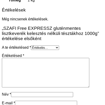
Tömeg
1 kg
Értékelések
Még nincsenek értékelések.
„SZAFI Free EXPRESSZ gluténmentes
lisztkeverék kelesztés nélküli tésztákhoz 1000g”
értékelése elsőként
A te értékelésed
*
Értékelésed
*
Név
*
E-mail
*