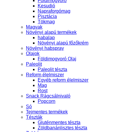
Földimogyoró
Kesudió
Napraforgómag
Pisztácia
Tökmag
Magvak
Növényi alapú termékek
habalap
Növényi alapú főzőkrém
Növényi habspray
Olajok
Földimogyoró Olaj
Paleolit
Paleolit tészta
Reform élelmiszer
Egyéb reform élelmiszer
Mag
Rost
Snack Rágcsálnivaló
Popcorn
Só
Tejmentes termékek
Tészták
Gluténmentes tészta
Zöldbanánlisztes tészta