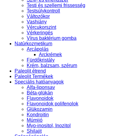
Testi és szellemi frissesség
Testsúlykontroll
Változókor
Vashiány
Vércukorszint
Vérkeringés
Vírus baktérium gomba
Natúrkozmetikum
Arcápolás
Arckrémek
Fürdőkristály
Krém, balzsam, szérum
Paleolit étrend
Paleolit Termékek
Speciális hatóanyagok
Alfa-liponsav
Béta-glükán
Flavonoidok
Flavonoidok polifenolok
Glükozamin
Kondroitin
Múmijó
Myo-inositol, Inozitol
Shilajit