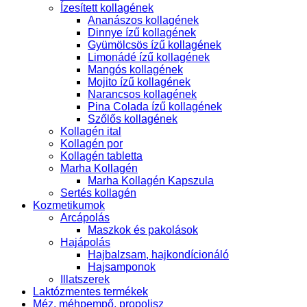
Ízesített kollagének
Ananászos kollagének
Dinnye ízű kollagének
Gyümölcsös ízű kollagének
Limonádé ízű kollagének
Mangós kollagének
Mojito ízű kollagének
Narancsos kollagének
Pina Colada ízű kollagének
Szőlős kollagének
Kollagén ital
Kollagén por
Kollagén tabletta
Marha Kollagén
Marha Kollagén Kapszula
Sertés kollagén
Kozmetikumok
Arcápolás
Maszkok és pakolások
Hajápolás
Hajbalzsam, hajkondícionáló
Hajsamponok
Illatszerek
Laktózmentes termékek
Méz, méhpempő, propolisz