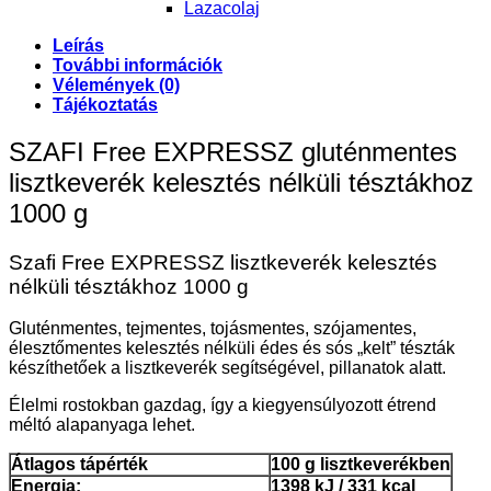
Lazacolaj
Leírás
További információk
Vélemények (0)
Tájékoztatás
SZAFI Free EXPRESSZ gluténmentes
lisztkeverék kelesztés nélküli tésztákhoz
1000 g
Szafi Free EXPRESSZ lisztkeverék kelesztés
nélküli tésztákhoz 1000 g
Gluténmentes, tejmentes, tojásmentes, szójamentes,
élesztőmentes kelesztés nélküli édes és sós „kelt” tészták
készíthetőek a lisztkeverék segítségével, pillanatok alatt.
Élelmi rostokban gazdag, így a kiegyensúlyozott étrend
méltó alapanyaga lehet.
Átlagos tápérték
100 g lisztkeverékben
Energia:
1398 kJ / 331 kcal