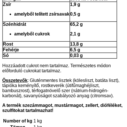
Zsír
1,9 g
amelyből telített zsírsavak
0,5 g
Szénhidrát
65,2 g
amelyből cukrok
2,1 g
Rost
13,8 g
Fehérje
6,5 g
Só
0,03 g
Hozzáadott cukrot nem tartalmaz. Természetes módon
előforduló cukrokat tartalmaz.
Összetevők
: Gluténmentes lisztek (kölesliszt, batáta liszt),
tápióka keményítő, rostkeverék (útifűmaghéjliszt,
bambuszrost), térfogatnövelő szer (nátrium-hidrogén-
karbonát), savanyúságot szabályozó anyag (citromsav).
A termék szezámmagot, mustármagot, zellert, dióféléket,
szulfitokat tartalmazhat!
Number of kg
1 kg