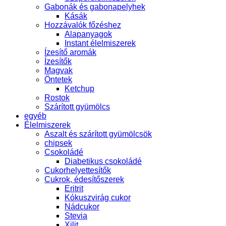
Gabonák és gabonapelyhek
Kásák
Hozzávalók főzéshez
Alapanyagok
Instant élelmiszerek
Ízesítő aromák
Ízesítők
Magvak
Öntetek
Ketchup
Rostok
Szárított gyümölcs
egyéb
Élelmiszerek
Aszalt és szárított gyümölcsök
chipsek
Csokoládé
Diabetikus csokoládé
Cukorhelyettesítők
Cukrok, édesítőszerek
Eritrit
Kókuszvirág cukor
Nádcukor
Stevia
Xilit