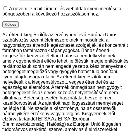
A nevem, e-mail címem, és weboldalcímem mentése a
böngészőben a következő hozzászólásomhoz.
Az étrend-kiegészítők az érvényben levő Európai Uniós
szabályozás szerint élelmiszereknek minősülnek, a
hagyományos étrend kiegészítését szolgálják, és koncentrált
formában tartalmaznak tápanyagokat. Bár az étrend-
kiegészítők kedvező élettani hatással rendelkezhetnek,
amely egyénenként eltérő lehet, jelölésük, megjelenítésük és
reklámozásuk során nem engedélyezett a készítményeknek
betegséget megelőző vagy gyógyító hatást tulajdonítani,
ilyen tulajdonságra utalni. Az étrend-kiegészítők nem
helyettesítik a kiegyensúlyozott, vegyes étrendet és az
egészséges életmódot. A termék önmagában nem gyógyít
betegségeket és az orvosi kezelés helyettesítésére nem
alkalmas. Betegség esetén használatát beszélje meg
kezelőorvosával. Az ajánlott napi fogyasztási mennyiséget
ne lépje túl. Ne szedje a készítményt, ha az összetevők
bármelyikére érzékeny vagy allergiás. Kisgyermek elől
elzárva tartandó! EFSA Az EFSA (Európai
Élelmiszerbiztonsági Hatóság) az Európai Unió független
tudományos szakértői szerve, amely az élelmiszerekkel