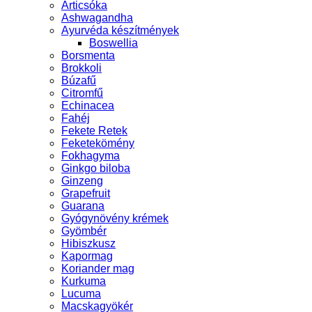
Articsóka
Ashwagandha
Ayurvéda készítmények
Boswellia
Borsmenta
Brokkoli
Búzafű
Citromfű
Echinacea
Fahéj
Fekete Retek
Feketekömény
Fokhagyma
Ginkgo biloba
Ginzeng
Grapefruit
Guarana
Gyógynövény krémek
Gyömbér
Hibiszkusz
Kapormag
Koriander mag
Kurkuma
Lucuma
Macskagyökér