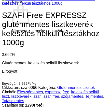
Kosár
SZAFI Free EXPRESSZ
gluténmentes lisztkeverék
Nincsenek termékek a kosárban.
kelesztés nélküli tésztákhoz
1000g
3.662
Ft
Gluténmentes, kelesztés nélküli lisztkeverék.
Elfogyott
Egységár:
3.662
Ft
/
kg
Cikkszám:
sza-0066
Kategória:
Gluténmentes Lisztek
Címkék:
Élesztőmentes
,
expressz
,
free
,
kelesztés nélkül
,
liszt
,
lisztkeverék
,
szafi
,
szafi free
,
szójamentes
,
Tejmentes
,
Tojásmentes
Szállítási díj:
1290Ft-tól