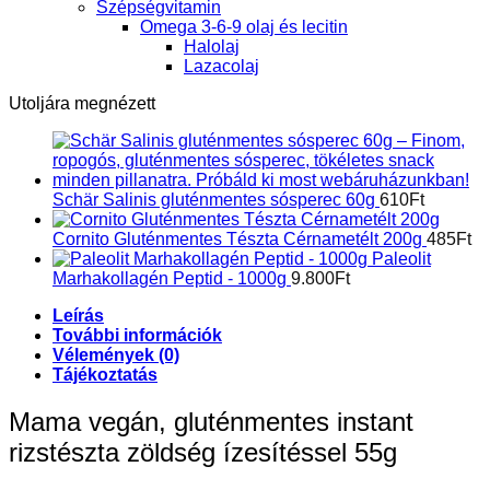
Szépségvitamin
Omega 3-6-9 olaj és lecitin
Halolaj
Lazacolaj
Utoljára megnézett
Schär Salinis gluténmentes sósperec 60g
610
Ft
Cornito Gluténmentes Tészta Cérnametélt 200g
485
Ft
Paleolit
Marhakollagén Peptid - 1000g
9.800
Ft
Leírás
További információk
Vélemények (0)
Tájékoztatás
Mama vegán, gluténmentes instant
rizstészta zöldség ízesítéssel 55g