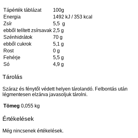
Tápérték táblázat
100g
Energia
1492 kJ / 353 kcal
Zsír
5,5 g
ebből telített zsírsavak
2,5 g
Szénhidrátok
70 g
ebből cukrok
5,1 g
Rost
0 g
Fehérje
5,5 g
Só
4,9 g
Tárolás
Száraz és fénytől védett helyen tárolandó. Felbontás után
légmentesen elzárva javasoljuk tárolni.
Tömeg
0,055 kg
Értékelések
Még nincsenek értékelések.