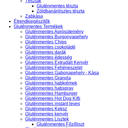
Tészták
Gluténmentes tészta
Zöldbanánlisztes tészta
Zabkása
Étrendkiegészítők
Gluténmentes Termékek
Gluténmentes Aprósütemény
Gluténmentes Burgonyapehely
Gluténmentes Chips
Gluténmentes csokoládé
Gluténmentes darák
Gluténmentes édesség
Gluténmentes Extrudált Kenyér
Gluténmentes Fehérjeszelet
Gluténmentes Gabonapehely - Kása
Gluténmentes Granola
Gluténmentes habkrémek
Gluténmentes habspray
Gluténmentes Hamburger
Gluténmentes Hot Dog Kifli
Gluténmentes instant leves
Gluténmentes Keksz
Gluténmentes kenyér
Gluténmentes Lisztek
Gluténmentes Főzőliszt