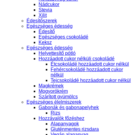
Nádcukor
Stevia
Xilit
Édesítőszerek
Egészséges édesség
Édesítő
Egészséges csokoládé
Keksz
Egészséges édesség
Helyettesítő pótló
Hozzáadott cukor nélküli csokoládé
Étcsokoládé hozzáadott cukor nélkül
Fehércsokoládé hozzáadott cukor
nélkül
Tejcsokoládé hozzáadott cukor nélkül
Magkrémek
Mogyorókrém
Szárított gyümölcs
Egészséges élelmiszerek
Gabonák és gabonapelyhek
Rizs
Hozzávalók főzéshez
Alapanyagok
Gluténmentes rizsdara
Vegán alapanyag