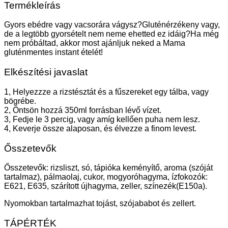
Termékleírás
Gyors ebédre vagy vacsorára vágysz?Gluténérzékeny vagy,
de a legtöbb gyorsételt nem neme ehetted ez idáig?Ha még
nem próbáltad, akkor most ajánljuk neked a Mama
gluténmentes instant ételét!
Elkészítési javaslat
1, Helyezzze a rizstésztát és a fűszereket egy tálba, vagy
bögrébe.
2, Öntsön hozzá 350ml forrásban lévő vízet.
3, Fedje le 3 percig, vagy amíg kellően puha nem lesz.
4, Keverje össze alaposan, és élvezze a finom levest.
Ősszetevők
Ősszetevők: rizsliszt, só, tápióka keményítő, aroma (szóját
tartalmaz), pálmaolaj, cukor, mogyoróhagyma, ízfokozók:
E621, E635, szárított újhagyma, zeller, színezék(E150a).
Nyomokban tartalmazhat tojást, szójababot és zellert.
TÁPÉRTÉK