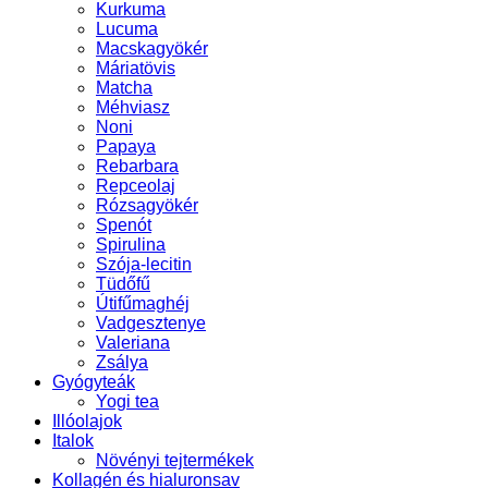
Kurkuma
Lucuma
Macskagyökér
Máriatövis
Matcha
Méhviasz
Noni
Papaya
Rebarbara
Repceolaj
Rózsagyökér
Spenót
Spirulina
Szója-lecitin
Tüdőfű
Útifűmaghéj
Vadgesztenye
Valeriana
Zsálya
Gyógyteák
Yogi tea
Illóolajok
Italok
Növényi tejtermékek
Kollagén és hialuronsav