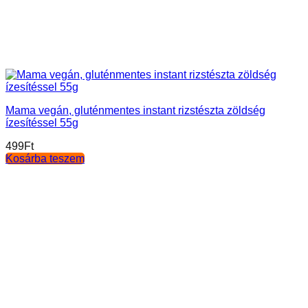
Mama vegán, gluténmentes instant rizstészta zöldség
ízesítéssel 55g
499
Ft
Kosárba teszem