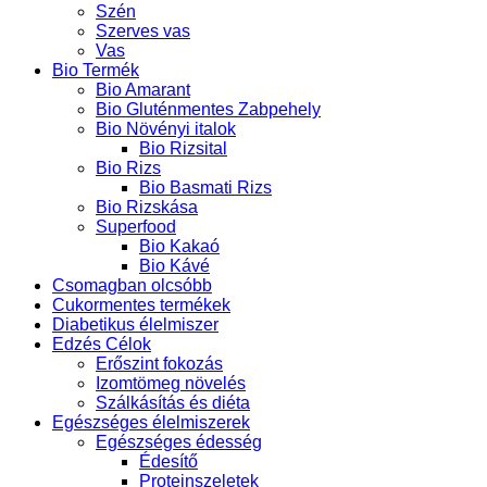
Szén
Szerves vas
Vas
Bio Termék
Bio Amarant
Bio Gluténmentes Zabpehely
Bio Növényi italok
Bio Rizsital
Bio Rizs
Bio Basmati Rizs
Bio Rizskása
Superfood
Bio Kakaó
Bio Kávé
Csomagban olcsóbb
Cukormentes termékek
Diabetikus élelmiszer
Edzés Célok
Erőszint fokozás
Izomtömeg növelés
Szálkásítás és diéta
Egészséges élelmiszerek
Egészséges édesség
Édesítő
Proteinszeletek