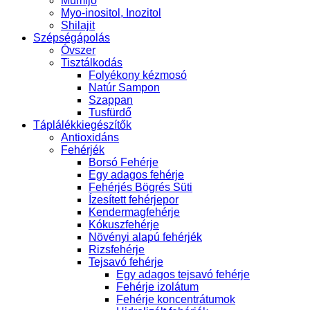
Múmijó
Myo-inositol, Inozitol
Shilajit
Szépségápolás
Óvszer
Tisztálkodás
Folyékony kézmosó
Natúr Sampon
Szappan
Tusfürdő
Táplálékkiegészítők
Antioxidáns
Fehérjék
Borsó Fehérje
Egy adagos fehérje
Fehérjés Bögrés Süti
Ízesített fehérjepor
Kendermagfehérje
Kókuszfehérje
Növényi alapú fehérjék
Rizsfehérje
Tejsavó fehérje
Egy adagos tejsavó fehérje
Fehérje izolátum
Fehérje koncentrátumok