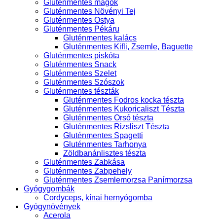
Gluténmentes magok
Gluténmentes Növényi Tej
Gluténmentes Ostya
Gluténmentes Pékáru
Gluténmentes kalács
Gluténmentes Kifli, Zsemle, Baguette
Gluténmentes piskóta
Gluténmentes Snack
Gluténmentes Szelet
Gluténmentes Szószok
Gluténmentes tészták
Gluténmentes Fodros kocka tészta
Gluténmentes Kukoricaliszt Tészta
Gluténmentes Orsó tészta
Gluténmentes Rizsliszt Tészta
Gluténmentes Spagetti
Gluténmentes Tarhonya
Zöldbanánlisztes tészta
Gluténmentes Zabkása
Gluténmentes Zabpehely
Gluténmentes Zsemlemorzsa Panírmorzsa
Gyógygombák
Cordyceps, kínai hernyógomba
Gyógynövények
Acerola