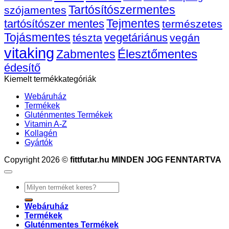
Tartósítószermentes
szójamentes
Tejmentes
tartósítószer mentes
természetes
Tojásmentes
vegetáriánus
tészta
vegán
vitaking
Élesztőmentes
Zabmentes
édesítő
Kiemelt termékkategóriák
Webáruház
Termékek
Gluténmentes Termékek
Vitamin A-Z
Kollagén
Gyártók
Copyright 2026 ©
fittfutar.hu MINDEN JOG FENNTARTVA
Keresés
a
következőre:
Webáruház
Termékek
Gluténmentes Termékek