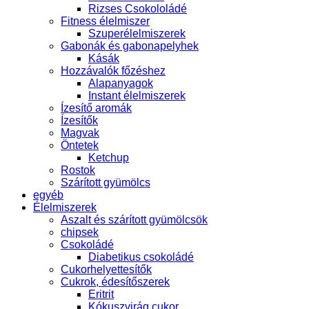
Rizses Csokololádé
Fitness élelmiszer
Szuperélelmiszerek
Gabonák és gabonapelyhek
Kásák
Hozzávalók főzéshez
Alapanyagok
Instant élelmiszerek
Ízesítő aromák
Ízesítők
Magvak
Öntetek
Ketchup
Rostok
Szárított gyümölcs
egyéb
Élelmiszerek
Aszalt és szárított gyümölcsök
chipsek
Csokoládé
Diabetikus csokoládé
Cukorhelyettesítők
Cukrok, édesítőszerek
Eritrit
Kókuszvirág cukor