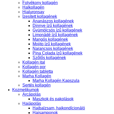
Folyékony kollagén
Halkollagén
Hialuronsav
Ízesített kollagének
Ananászos kollagének
Dinnye ízű kollagének
Gyümölcsös ízű kollagének
Limonádé ízű kollagének
Mangós kollagének
Mojito ízű kollagének
Narancsos kollagének
Pina Colada ízű kollagének
Szőlős kollagének
Kollagén ital
Kollagén por
Kollagén tabletta
Marha Kollagén
Marha Kollagén Kapszula
Sertés kollagén
Kozmetikumok
Arcápolás
Maszkok és pakolások
Hajápolás
Hajbalzsam, hajkondícionáló
Hajsamponok