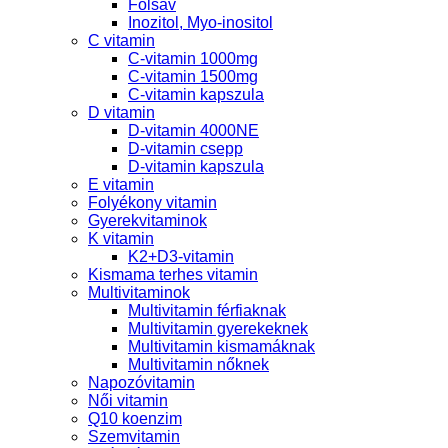
Folsav
Inozitol, Myo-inositol
C vitamin
C-vitamin 1000mg
C-vitamin 1500mg
C-vitamin kapszula
D vitamin
D-vitamin 4000NE
D-vitamin csepp
D-vitamin kapszula
E vitamin
Folyékony vitamin
Gyerekvitaminok
K vitamin
K2+D3-vitamin
Kismama terhes vitamin
Multivitaminok
Multivitamin férfiaknak
Multivitamin gyerekeknek
Multivitamin kismamáknak
Multivitamin nőknek
Napozóvitamin
Női vitamin
Q10 koenzim
Szemvitamin