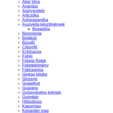
Aloe Vera
Ananász
Aranygyökér
Articsóka
Ashwagandha
Ayurvéda készítmények
Boswellia
Borsmenta
Brokkoli
Búzafű
Citromfű
Echinacea
Fahéj
Fekete Retek
Feketekömény
Fokhagyma
Ginkgo biloba
Ginzeng
Grapefruit
Guarana
Gyógynövény krémek
Gyömbér
Hibiszkusz
Kapormag
Koriander mag