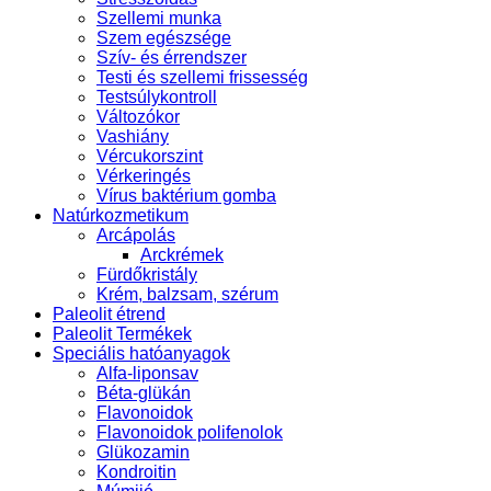
Szellemi munka
Szem egészsége
Szív- és érrendszer
Testi és szellemi frissesség
Testsúlykontroll
Változókor
Vashiány
Vércukorszint
Vérkeringés
Vírus baktérium gomba
Natúrkozmetikum
Arcápolás
Arckrémek
Fürdőkristály
Krém, balzsam, szérum
Paleolit étrend
Paleolit Termékek
Speciális hatóanyagok
Alfa-liponsav
Béta-glükán
Flavonoidok
Flavonoidok polifenolok
Glükozamin
Kondroitin