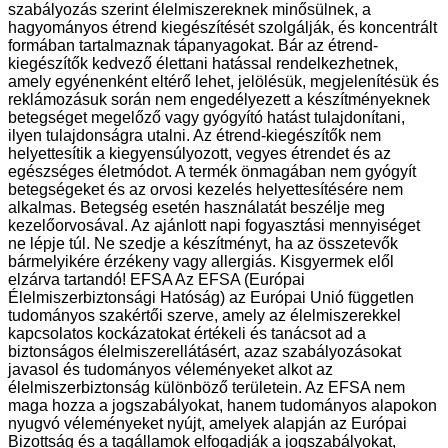
szabályozás szerint élelmiszereknek minősülnek, a
hagyományos étrend kiegészítését szolgálják, és koncentrált
formában tartalmaznak tápanyagokat. Bár az étrend-
kiegészítők kedvező élettani hatással rendelkezhetnek,
amely egyénenként eltérő lehet, jelölésük, megjelenítésük és
reklámozásuk során nem engedélyezett a készítményeknek
betegséget megelőző vagy gyógyító hatást tulajdonítani,
ilyen tulajdonságra utalni. Az étrend-kiegészítők nem
helyettesítik a kiegyensúlyozott, vegyes étrendet és az
egészséges életmódot. A termék önmagában nem gyógyít
betegségeket és az orvosi kezelés helyettesítésére nem
alkalmas. Betegség esetén használatát beszélje meg
kezelőorvosával. Az ajánlott napi fogyasztási mennyiséget
ne lépje túl. Ne szedje a készítményt, ha az összetevők
bármelyikére érzékeny vagy allergiás. Kisgyermek elől
elzárva tartandó! EFSA Az EFSA (Európai
Élelmiszerbiztonsági Hatóság) az Európai Unió független
tudományos szakértői szerve, amely az élelmiszerekkel
kapcsolatos kockázatokat értékeli és tanácsot ad a
biztonságos élelmiszerellátásért, azaz szabályozásokat
javasol és tudományos véleményeket alkot az
élelmiszerbiztonság különböző területein. Az EFSA nem
maga hozza a jogszabályokat, hanem tudományos alapokon
nyugvó véleményeket nyújt, amelyek alapján az Európai
Bizottság és a tagállamok elfogadják a jogszabályokat,