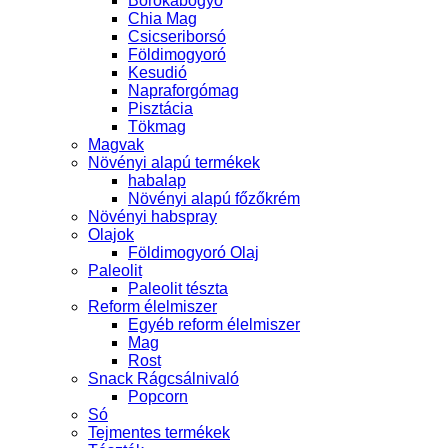
Borókabogyó
Chia Mag
Csicseriborsó
Földimogyoró
Kesudió
Napraforgómag
Pisztácia
Tökmag
Magvak
Növényi alapú termékek
habalap
Növényi alapú főzőkrém
Növényi habspray
Olajok
Földimogyoró Olaj
Paleolit
Paleolit tészta
Reform élelmiszer
Egyéb reform élelmiszer
Mag
Rost
Snack Rágcsálnivaló
Popcorn
Só
Tejmentes termékek