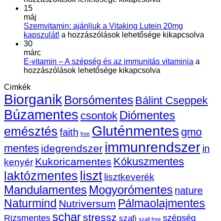
Tip
–
15
bej
mi
máj
jó,
Szemvitamin: ajánljuk a Vitaking Lutein 20mg
Szemvitamin:
mi
kapszulát!
a hozzászólások lehetősége kikapcsolva
ajánljuk
le
30
a
fo
márc
Vitaking
E-
a
E-vitamin – A szépség és az immunitás vitaminja
a
Lutein
vitamin
pó
hozzászólások lehetősége kikapcsolva
20mg
–
be
Cimkék
kapszulát!
A
Biorganik
bejegyzéshez
szépsé
Borsómentes
Bálint Cseppek
és
Búzamentes
Diómentes
csontok
az
immuni
Gluténmentes
emésztés
gmo
faith
vitamin
free
bejegy
immunrendszer
mentes
idegrendszer
in
Kókuszmentes
Kukoricamentes
kenyér
liszt
laktózmentes
lisztkeverék
Mandulamentes
Mogyorómentes
nature
Naturmind
Pálmaolajmentes
Nutriversum
schar
stressz
szépség
Rizsmentes
szafi
szafi free