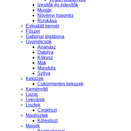
Ízesítők és édesítők
Mustár
Növényi majonéz
Rizskása
Extrudált kenyér
Fűszer
Gabona/ álgabona
Gyümölcsök
Ananász
Datolya
Kókusz
Mák
Mandula
Szilva
Kekszek
Cukormentes kekszek
Keményítő
Lazac
Lekvárok
Lisztek
Cirokliszt
Maglisztek
Kölesliszt
Magok