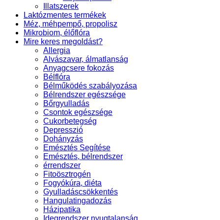
Illatszerek
Laktózmentes termékek
Méz, méhpempő, propolisz
Mikrobiom, élőflóra
Mire keres megoldást?
Allergia
Alvászavar, álmatlanság
Anyagcsere fokozás
Bélflóra
Bélműködés szabályozása
Bélrendszer egészsége
Bőrgyulladás
Csontok egészsége
Cukorbetegség
Depresszió
Dohányzás
Emésztés Segítése
Emésztés, bélrendszer
érrendszer
Fitoösztrogén
Fogyókúra, diéta
Gyulladáscsökkentés
Hangulatingadozás
Házipatika
Idegrendszer nyugtalanság