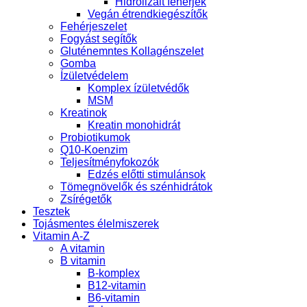
Hidrolizált fehérjék
Vegán étrendkiegészítők
Fehérjeszelet
Fogyást segítők
Gluténemntes Kollagénszelet
Gomba
Ízületvédelem
Komplex ízületvédők
MSM
Kreatinok
Kreatin monohidrát
Probiotikumok
Q10-Koenzim
Teljesítményfokozók
Edzés előtti stimulánsok
Tömegnövelők és szénhidrátok
Zsírégetők
Tesztek
Tojásmentes élelmiszerek
Vitamin A-Z
A vitamin
B vitamin
B-komplex
B12-vitamin
B6-vitamin