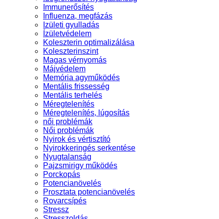
Immunerősítés
Influenza, megfázás
Izületi gyulladás
Ízületvédelem
Koleszterin optimalizálása
Koleszterinszint
Magas vérnyomás
Májvédelem
Memória agyműködés
Mentális frissesség
Mentális terhelés
Méregtelenítés
Méregtelenítés, lúgosítás
női problémák
Női problémák
Nyirok és vértisztító
Nyirokkeringés serkentése
Nyugtalanság
Pajzsmirigy működés
Porckopás
Potencianövelés
Prosztata potencianövelés
Rovarcsípés
Stressz
Stresszoldás