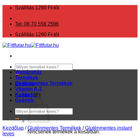
Skip
Szállítás 1290 Ft-tól
to
content
Tel: 06 70 558 2596
Szállítás 1290 Ft-tól
Keresés
a
Webáruház
következőre:
Termékek
Gluténmentes Termékek
Belépés
Vitamin A-Z
Kollagén
Kosár /
0
Ft
Gyártók
Keresés
a
következőre:
Kezdőlap
/
Gluténmentes Termékek
/
Gluténmentes instant
Nincsenek termékek a kosárban.
leves