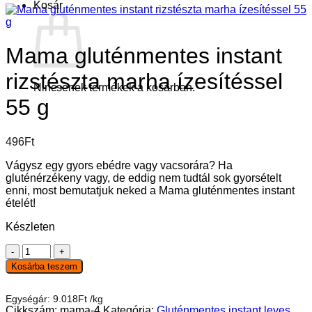
Kosár
Mama gluténmentes instant
rizstészta marha ízesítéssel
Nincsenek termékek a kosárban.
55 g
496
Ft
Vágysz egy gyors ebédre vagy vacsorára? Ha
gluténérzékeny vagy, de eddig nem tudtál sok gyorsételt
enni, most bemutatjuk neked a Mama gluténmentes instant
ételét!
Készleten
Mama
gluténmentes
Kosárba teszem
instant
rizstészta
Egységár:
9.018
Ft
/
kg
marha
Cikkszám:
mama-4
Kategória:
Gluténmentes instant leves