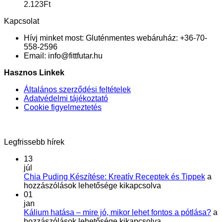
2.123
Ft
Kapcsolat
Hívj minket most:
Gluténmentes webáruház: +36-70-
558-2596
Email:
info@fittfutar.hu
Hasznos Linkek
Általános szerződési feltételek
Adatvédelmi tájékoztató
Cookie figyelmeztetés
Legfrissebb hírek
13
júl
Chi
Chia Puding Készítése: Kreatív Receptek és Tippek
a
Pud
hozzászólások lehetősége kikapcsolva
Kész
01
Krea
jan
Rec
Ká
Kálium hatása – mire jó, mikor lehet fontos a pótlása?
a
és
ha
hozzászólások lehetősége kikapcsolva