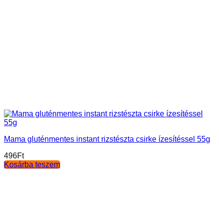
Mama gluténmentes instant rizstészta csirke ízesítéssel 55g
496
Ft
Kosárba teszem