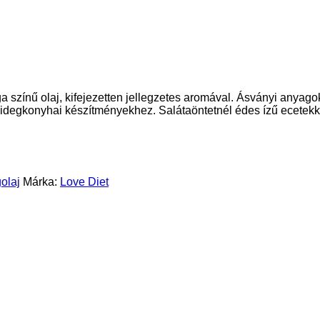
ga színű olaj, kifejezetten jellegzetes aromával. Ásványi anya
hidegkonyhai készítményekhez. Salátaöntetnél édes ízű ecetekke
olaj
Márka:
Love Diet