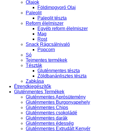
Olajok
Földimogyoró Olaj
Paleolit
Paleolit tészta
Reform élelmiszer
Egyéb reform élelmiszer
Mag
Rost
Snack Rágcsálnivaló
Popcorn
Só
Tejmentes termékek
Tészták
Gluténmentes tészta
Zöldbanánlisztes tészta
Zabkása
Étrendkiegészítők
Gluténmentes Termékek
Gluténmentes Aprósütemény
Gluténmentes Burgonyapehely
Gluténmentes Chips
Gluténmentes csokoládé
Gluténmentes darák
Gluténmentes édesség
Gluténmentes Extrudált Kenyér