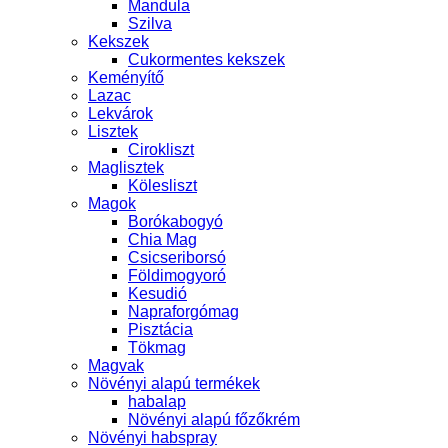
Mandula
Szilva
Kekszek
Cukormentes kekszek
Keményítő
Lazac
Lekvárok
Lisztek
Cirokliszt
Maglisztek
Kölesliszt
Magok
Borókabogyó
Chia Mag
Csicseriborsó
Földimogyoró
Kesudió
Napraforgómag
Pisztácia
Tökmag
Magvak
Növényi alapú termékek
habalap
Növényi alapú főzőkrém
Növényi habspray