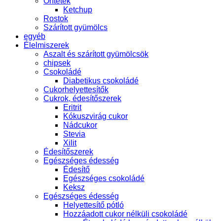
Öntetek
Ketchup
Rostok
Szárított gyümölcs
egyéb
Élelmiszerek
Aszalt és szárított gyümölcsök
chipsek
Csokoládé
Diabetikus csokoládé
Cukorhelyettesítők
Cukrok, édesítőszerek
Eritrit
Kókuszvirág cukor
Nádcukor
Stevia
Xilit
Édesítőszerek
Egészséges édesség
Édesítő
Egészséges csokoládé
Keksz
Egészséges édesség
Helyettesítő pótló
Hozzáadott cukor nélküli csokoládé