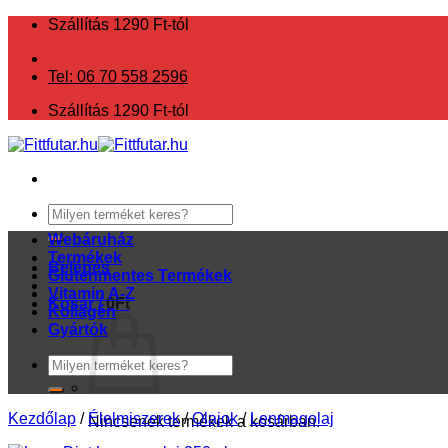
Skip
Szállítás 1290 Ft-tól
to
content
Tel: 06 70 558 2596
Szállítás 1290 Ft-tól
Keresés
a
Webáruház
következőre:
Termékek
Belépés
Gluténmentes Termékek
Vitamin A-Z
Kosár /
0
Ft
Kollagén
Gyártók
Keresés
a
következőre:
Kezdőlap
/
Élelmiszerek
/
Olajok
/
Lenmagolaj
Nincsenek termékek a kosárban.