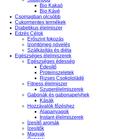
Bio Kakaó
Bio Kávé
Csomagban olcsóbb
Cukormentes termékek
Diabetikus élelmiszer
Edzés Célok
Erőszint fokozás
Izomtömeg növelés
Szálkásítás és diéta
Egészséges élelmiszerek
Egészséges édesség
Édesítő
Proteinszeletek
Rizses Csokololádé
Fitness élelmiszer
Szuperélelmiszerek
Gabonák és gabonapelyhek
Kásák
Hozzávalók főzéshez
Alapanyagok
Instant élelmiszerek
Ízesítő aromák
Ízesítők
Magvak