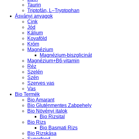
Taurin
Triptofán, L–Tryptophan
Ásványi anyagok
Cink
Jód
Kálium
Kovaföld
Króm
Magnézium
Magnézium-biszglicinát
Magnézium+B6-vitamin
Réz
Szelén
Szén
Szerves vas
Vas
Bio Termék
Bio Amarant
Bio Gluténmentes Zabpehely
Bio Növényi italok
Bio Rizsital
Bio Rizs
Bio Basmati Rizs
Bio Rizskása
Superfood