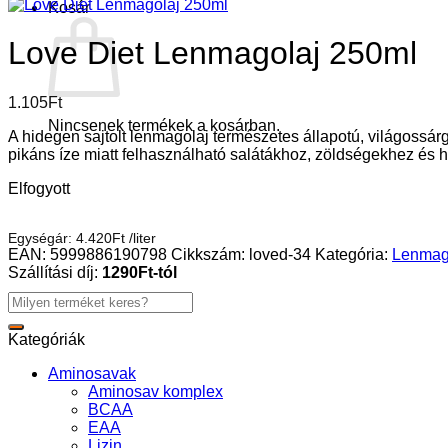
Kosár
Love Diet Lenmagolaj 250ml
1.105
Ft
Nincsenek termékek a kosárban.
A hidegen sajtolt lenmagolaj természetes állapotú, világossár
pikáns íze miatt felhasználható salátákhoz, zöldségekhez és 
Elfogyott
Egységár:
4.420
Ft
/
liter
EAN:
5999886190798
Cikkszám:
loved-34
Kategória:
Lenmag
Szállítási díj:
1290Ft-tól
Keresés
a
következőre:
Kategóriák
Aminosavak
Aminosav komplex
BCAA
EAA
Lizin