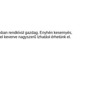
gokban rendkívül gazdag. Enyhén kesernyés,
l keverve nagyszerű ízhatást érhetünk el.