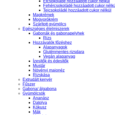
Étcsokoládé hozzáadott cukor nélkül
Fehércsokoládé hozzáadott cukor nélkü
Tejcsokoládé hozzáadott cukor nélkül
Magkrémek
Mogyorókrém
Szárított gyümölcs
Egészséges élelmiszerek
Gabonák és gabonapelyhek
Rizs
Hozzávalók főzéshez
Alapanyagok
Gluténmentes rizsdara
Vegán alapanyag
Ízesítők és édesítők
Mustár
Növényi majonéz
Rizskása
Extrudált kenyér
Fűszer
Gabona/ álgabona
Gyümölcsök
Ananász
Datolya
Kókusz
Mák