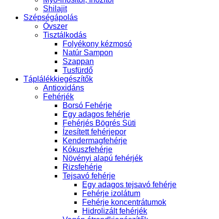
Shilajit
Szépségápolás
Óvszer
Tisztálkodás
Folyékony kézmosó
Natúr Sampon
Szappan
Tusfürdő
Táplálékkiegészítők
Antioxidáns
Fehérjék
Borsó Fehérje
Egy adagos fehérje
Fehérjés Bögrés Süti
Ízesített fehérjepor
Kendermagfehérje
Kókuszfehérje
Növényi alapú fehérjék
Rizsfehérje
Tejsavó fehérje
Egy adagos tejsavó fehérje
Fehérje izolátum
Fehérje koncentrátumok
Hidrolizált fehérjék