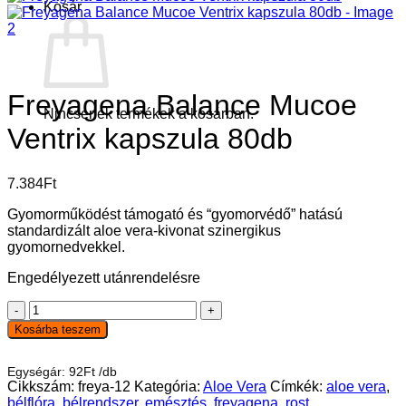
Kosár
Freyagena Balance Mucoe
Nincsenek termékek a kosárban.
Ventrix kapszula 80db
7.384
Ft
Gyomorműködést támogató és “gyomorvédő” hatású
standardizált aloe vera-kivonat szinergikus
gyomornedvekkel.
Engedélyezett utánrendelésre
Freyagena
Balance
Kosárba teszem
Mucoe
Ventrix
Egységár:
92
Ft
/
db
kapszula
Cikkszám:
freya-12
Kategória:
Aloe Vera
Címkék:
aloe vera
,
80db
bélflóra
,
bélrendszer
,
emésztés
,
freyagena
,
rost
mennyiség