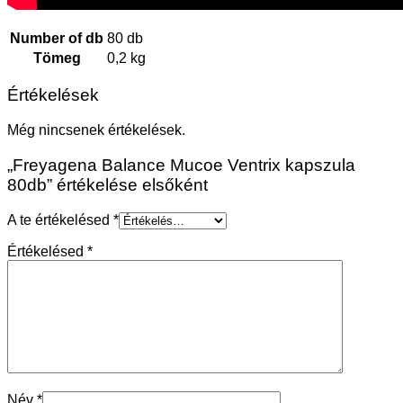
Number of db
80 db
Tömeg
0,2 kg
Értékelések
Még nincsenek értékelések.
„Freyagena Balance Mucoe Ventrix kapszula
80db” értékelése elsőként
A te értékelésed
*
Értékelésed
*
Név
*