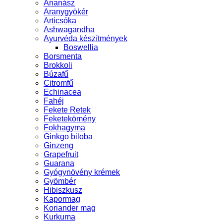
Ananász
Aranygyökér
Articsóka
Ashwagandha
Ayurvéda készítmények
Boswellia
Borsmenta
Brokkoli
Búzafű
Citromfű
Echinacea
Fahéj
Fekete Retek
Feketekömény
Fokhagyma
Ginkgo biloba
Ginzeng
Grapefruit
Guarana
Gyógynövény krémek
Gyömbér
Hibiszkusz
Kapormag
Koriander mag
Kurkuma