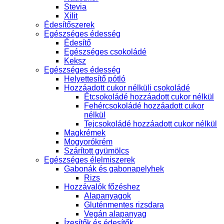
Stevia
Xilit
Édesítőszerek
Egészséges édesség
Édesítő
Egészséges csokoládé
Keksz
Egészséges édesség
Helyettesítő pótló
Hozzáadott cukor nélküli csokoládé
Étcsokoládé hozzáadott cukor nélkül
Fehércsokoládé hozzáadott cukor
nélkül
Tejcsokoládé hozzáadott cukor nélkül
Magkrémek
Mogyorókrém
Szárított gyümölcs
Egészséges élelmiszerek
Gabonák és gabonapelyhek
Rizs
Hozzávalók főzéshez
Alapanyagok
Gluténmentes rizsdara
Vegán alapanyag
Ízesítők és édesítők