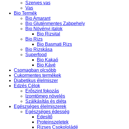
Szerves vas
Vas
Bio Termék
Bio Amarant
Bio Gluténmentes Zabpehely
Bio Növényi italok
Bio Rizsital
Bio Rizs
Bio Basmati Rizs
Bio Rizskása
Superfood
Bio Kakaó
Bio Kávé
Csomagban olcsóbb
Cukormentes termékek
Diabetikus élelmiszer
Edzés Célok
Erőszint fokozás
Izomtömeg növelés
Szálkásítás és diéta
Egészséges élelmiszerek
Egészséges édesség
Édesítő
Proteinszeletek
Rizses Csokololádé