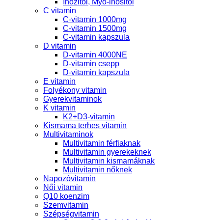
Inozitol, Myo-inositol
C vitamin
C-vitamin 1000mg
C-vitamin 1500mg
C-vitamin kapszula
D vitamin
D-vitamin 4000NE
D-vitamin csepp
D-vitamin kapszula
E vitamin
Folyékony vitamin
Gyerekvitaminok
K vitamin
K2+D3-vitamin
Kismama terhes vitamin
Multivitaminok
Multivitamin férfiaknak
Multivitamin gyerekeknek
Multivitamin kismamáknak
Multivitamin nőknek
Napozóvitamin
Női vitamin
Q10 koenzim
Szemvitamin
Szépségvitamin