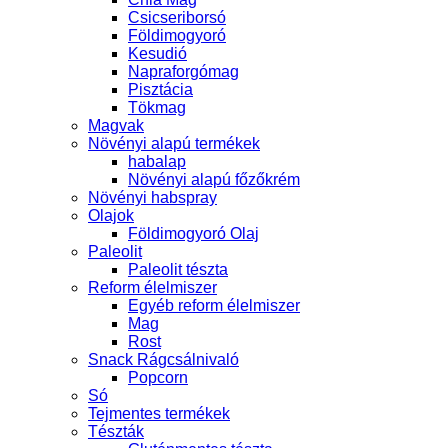
Csicseriborsó
Földimogyoró
Kesudió
Napraforgómag
Pisztácia
Tökmag
Magvak
Növényi alapú termékek
habalap
Növényi alapú főzőkrém
Növényi habspray
Olajok
Földimogyoró Olaj
Paleolit
Paleolit tészta
Reform élelmiszer
Egyéb reform élelmiszer
Mag
Rost
Snack Rágcsálnivaló
Popcorn
Só
Tejmentes termékek
Tészták