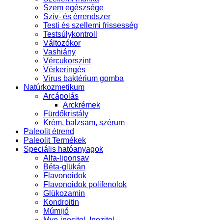
Szem egészsége
Szív- és érrendszer
Testi és szellemi frissesség
Testsúlykontroll
Változókor
Vashiány
Vércukorszint
Vérkeringés
Vírus baktérium gomba
Natúrkozmetikum
Arcápolás
Arckrémek
Fürdőkristály
Krém, balzsam, szérum
Paleolit étrend
Paleolit Termékek
Speciális hatóanyagok
Alfa-liponsav
Béta-glükán
Flavonoidok
Flavonoidok polifenolok
Glükozamin
Kondroitin
Múmijó
Myo-inositol, Inozitol