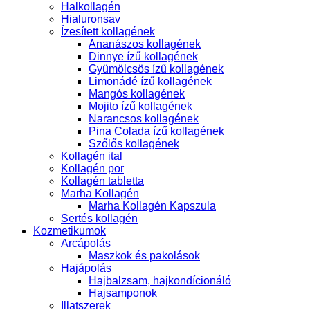
Halkollagén
Hialuronsav
Ízesített kollagének
Ananászos kollagének
Dinnye ízű kollagének
Gyümölcsös ízű kollagének
Limonádé ízű kollagének
Mangós kollagének
Mojito ízű kollagének
Narancsos kollagének
Pina Colada ízű kollagének
Szőlős kollagének
Kollagén ital
Kollagén por
Kollagén tabletta
Marha Kollagén
Marha Kollagén Kapszula
Sertés kollagén
Kozmetikumok
Arcápolás
Maszkok és pakolások
Hajápolás
Hajbalzsam, hajkondícionáló
Hajsamponok
Illatszerek