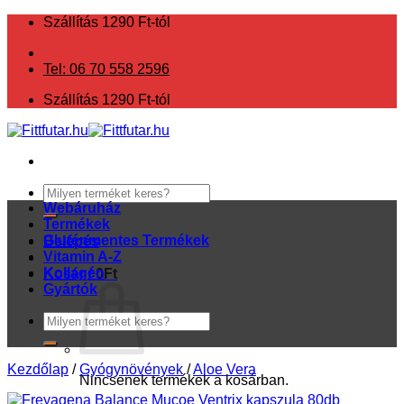
Skip
Szállítás 1290 Ft-tól
to
content
Tel: 06 70 558 2596
Szállítás 1290 Ft-tól
Keresés
a
Webáruház
következőre:
Termékek
Gluténmentes Termékek
Belépés
Vitamin A-Z
Kollagén
Kosár /
0
Ft
Gyártók
Keresés
a
következőre:
Kezdőlap
/
Gyógynövények
/
Aloe Vera
Nincsenek termékek a kosárban.