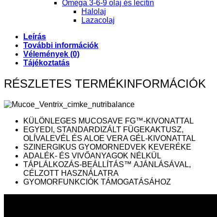
Omega 3-6-9 olaj és lecitin
Halolaj
Lazacolaj
Leírás
További információk
Vélemények (0)
Tájékoztatás
RÉSZLETES TERMÉKINFORMÁCIÓK
KÜLÖNLEGES MUCOSAVE FG™-KIVONATTAL
EGYEDI, STANDARDIZÁLT FÜGEKAKTUSZ,
OLÍVALEVÉL ÉS ALOE VERA GÉL-KIVONATTAL
SZINERGIKUS GYOMORNEDVEK KEVERÉKE
ADALÉK- ÉS VIVŐANYAGOK NÉLKÜL
TÁPLÁLKOZÁS-BEÁLLÍTÁS™ AJÁNLÁSÁVAL,
CÉLZOTT HASZNÁLATRA
GYOMORFUNKCIÓK TÁMOGATÁSÁHOZ