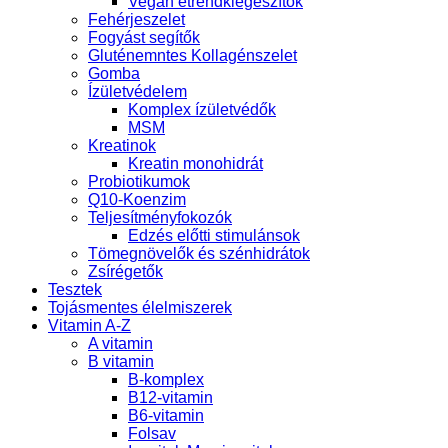
Vegán étrendkiegészítők
Fehérjeszelet
Fogyást segítők
Gluténemntes Kollagénszelet
Gomba
Ízületvédelem
Komplex ízületvédők
MSM
Kreatinok
Kreatin monohidrát
Probiotikumok
Q10-Koenzim
Teljesítményfokozók
Edzés előtti stimulánsok
Tömegnövelők és szénhidrátok
Zsírégetők
Tesztek
Tojásmentes élelmiszerek
Vitamin A-Z
A vitamin
B vitamin
B-komplex
B12-vitamin
B6-vitamin
Folsav