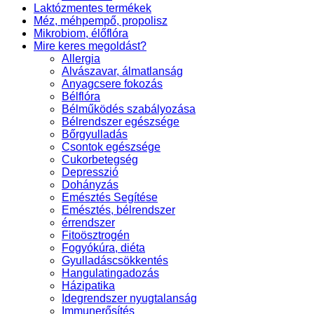
Laktózmentes termékek
Méz, méhpempő, propolisz
Mikrobiom, élőflóra
Mire keres megoldást?
Allergia
Alvászavar, álmatlanság
Anyagcsere fokozás
Bélflóra
Bélműködés szabályozása
Bélrendszer egészsége
Bőrgyulladás
Csontok egészsége
Cukorbetegség
Depresszió
Dohányzás
Emésztés Segítése
Emésztés, bélrendszer
érrendszer
Fitoösztrogén
Fogyókúra, diéta
Gyulladáscsökkentés
Hangulatingadozás
Házipatika
Idegrendszer nyugtalanság
Immunerősítés