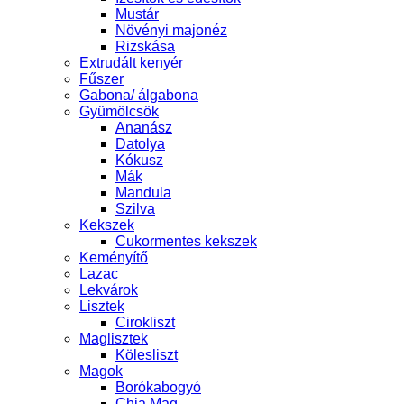
Mustár
Növényi majonéz
Rizskása
Extrudált kenyér
Fűszer
Gabona/ álgabona
Gyümölcsök
Ananász
Datolya
Kókusz
Mák
Mandula
Szilva
Kekszek
Cukormentes kekszek
Keményítő
Lazac
Lekvárok
Lisztek
Cirokliszt
Maglisztek
Kölesliszt
Magok
Borókabogyó
Chia Mag