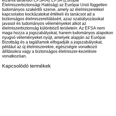
elzárva tartandó! EFSA Az EFSA (Európai
Élelmiszerbiztonsági Hatóság) az Európai Unió független
tudományos szakértői szerve, amely az élelmiszerekkel
kapcsolatos kockázatokat értékeli és tanácsot ad a
biztonságos élelmiszerellátásért, azaz szabályozásokat
javasol és tudományos véleményeket alkot az
élelmiszerbiztonság különböző területein. Az EFSA nem
maga hozza a jogszabályokat, hanem tudományos alapokon
nyugvó véleményeket nyújt, amelyek alapján az Európai
Bizottság és a tagállamok elfogadják a jogszabályokat,
például az új élelmiszerekre, egészségre vonatkozó
állításokra vagy a biztonságos élelmiszer-kezelésre
vonatkozóan.
Kapcsolódó termékek