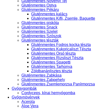
Gluténmentes Növényi Tej
Gluténmentes Ostya
Gluténmentes Pékáru
Gluténmentes kalács
Gluténmentes Kifli, Zsemle, Baguette
Gluténmentes piskóta
Gluténmentes Snack
Gluténmentes Szelet
Gluténmentes Szószok
Gluténmentes tészták
Gluténmentes Fodros kocka tészta
Gluténmentes Kukoricaliszt Tészta
Gluténmentes Orsó tészta
Gluténmentes Rizsliszt Tészta
Gluténmentes Spagetti
Gluténmentes Tarhonya
Zöldbanánlisztes tészta
Gluténmentes Zabkása
Gluténmentes Zabpehely
Gluténmentes Zsemlemorzsa Panírmorzsa
Gyógygombák
Cordyceps, kínai hernyógomba
Gyógynövények
Acerola
Aloe Vera