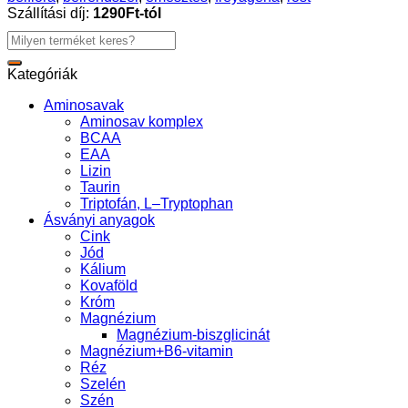
Szállítási díj:
1290Ft-tól
Keresés
a
következőre:
Kategóriák
Aminosavak
Aminosav komplex
BCAA
EAA
Lizin
Taurin
Triptofán, L–Tryptophan
Ásványi anyagok
Cink
Jód
Kálium
Kovaföld
Króm
Magnézium
Magnézium-biszglicinát
Magnézium+B6-vitamin
Réz
Szelén
Szén