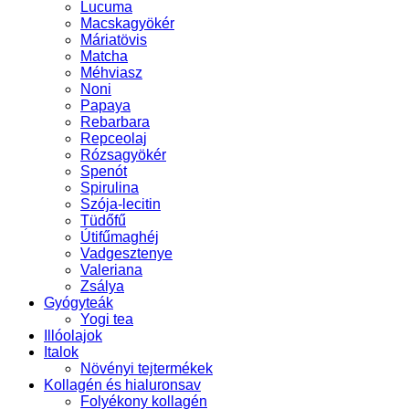
Lucuma
Macskagyökér
Máriatövis
Matcha
Méhviasz
Noni
Papaya
Rebarbara
Repceolaj
Rózsagyökér
Spenót
Spirulina
Szója-lecitin
Tüdőfű
Útifűmaghéj
Vadgesztenye
Valeriana
Zsálya
Gyógyteák
Yogi tea
Illóolajok
Italok
Növényi tejtermékek
Kollagén és hialuronsav
Folyékony kollagén