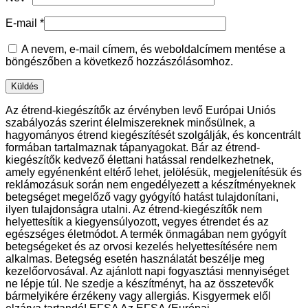
E-mail
*
A nevem, e-mail címem, és weboldalcímem mentése a
böngészőben a következő hozzászólásomhoz.
Az étrend-kiegészítők az érvényben levő Európai Uniós
szabályozás szerint élelmiszereknek minősülnek, a
hagyományos étrend kiegészítését szolgálják, és koncentrált
formában tartalmaznak tápanyagokat. Bár az étrend-
kiegészítők kedvező élettani hatással rendelkezhetnek,
amely egyénenként eltérő lehet, jelölésük, megjelenítésük és
reklámozásuk során nem engedélyezett a készítményeknek
betegséget megelőző vagy gyógyító hatást tulajdonítani,
ilyen tulajdonságra utalni. Az étrend-kiegészítők nem
helyettesítik a kiegyensúlyozott, vegyes étrendet és az
egészséges életmódot. A termék önmagában nem gyógyít
betegségeket és az orvosi kezelés helyettesítésére nem
alkalmas. Betegség esetén használatát beszélje meg
kezelőorvosával. Az ajánlott napi fogyasztási mennyiséget
ne lépje túl. Ne szedje a készítményt, ha az összetevők
bármelyikére érzékeny vagy allergiás. Kisgyermek elől