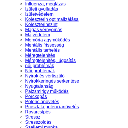
Influenza, megfázás
Izületi gyulladás
Ízületvédelem
Koleszterin optimalizálása
Koleszterinszint
Magas vérnyomás
Májvédelem
Memória agyműködés
Mentális frissesség
Mentális terhelés
Méregtelenítés
Méregtelenítés, lúgosítás
női problémák
Női problémák
Nyirok és vértisztító
Nyirokkeringés serkentése
Nyugtalanság
Pajzsmirigy működés
Porckopás
Potencianövelés
Prosztata potencianövelés
Rovarcsípés
Stressz
Stresszoldás
Szellemi munka