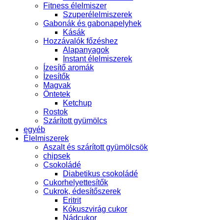
Fitness élelmiszer
Szuperélelmiszerek
Gabonák és gabonapelyhek
Kásák
Hozzávalók főzéshez
Alapanyagok
Instant élelmiszerek
Ízesítő aromák
Ízesítők
Magvak
Öntetek
Ketchup
Rostok
Szárított gyümölcs
egyéb
Élelmiszerek
Aszalt és szárított gyümölcsök
chipsek
Csokoládé
Diabetikus csokoládé
Cukorhelyettesítők
Cukrok, édesítőszerek
Eritrit
Kókuszvirág cukor
Nádcukor