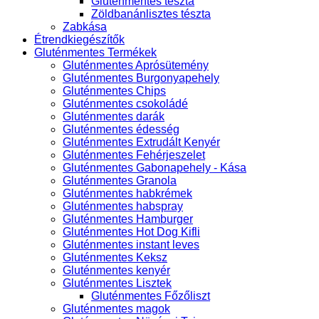
Gluténmentes tészta
Zöldbanánlisztes tészta
Zabkása
Étrendkiegészítők
Gluténmentes Termékek
Gluténmentes Aprósütemény
Gluténmentes Burgonyapehely
Gluténmentes Chips
Gluténmentes csokoládé
Gluténmentes darák
Gluténmentes édesség
Gluténmentes Extrudált Kenyér
Gluténmentes Fehérjeszelet
Gluténmentes Gabonapehely - Kása
Gluténmentes Granola
Gluténmentes habkrémek
Gluténmentes habspray
Gluténmentes Hamburger
Gluténmentes Hot Dog Kifli
Gluténmentes instant leves
Gluténmentes Keksz
Gluténmentes kenyér
Gluténmentes Lisztek
Gluténmentes Főzőliszt
Gluténmentes magok