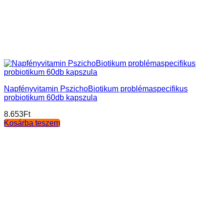
Napfényvitamin PszichoBiotikum problémaspecifikus
probiotikum 60db kapszula
8.653
Ft
Kosárba teszem