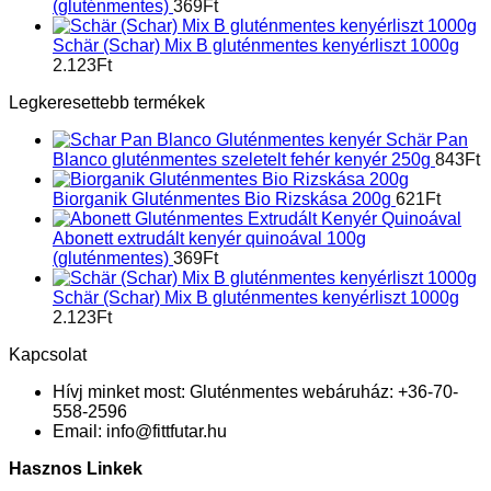
(gluténmentes)
369
Ft
Schär (Schar) Mix B gluténmentes kenyérliszt 1000g
2.123
Ft
Legkeresettebb termékek
Schär Pan
Blanco gluténmentes szeletelt fehér kenyér 250g
843
Ft
Biorganik Gluténmentes Bio Rizskása 200g
621
Ft
Abonett extrudált kenyér quinoával 100g
(gluténmentes)
369
Ft
Schär (Schar) Mix B gluténmentes kenyérliszt 1000g
2.123
Ft
Kapcsolat
Hívj minket most:
Gluténmentes webáruház: +36-70-
558-2596
Email:
info@fittfutar.hu
Hasznos Linkek