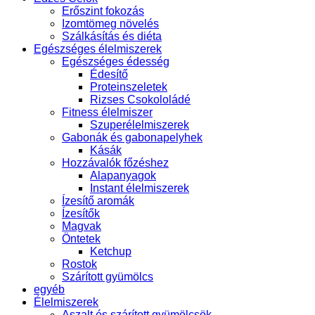
Erőszint fokozás
Izomtömeg növelés
Szálkásítás és diéta
Egészséges élelmiszerek
Egészséges édesség
Édesítő
Proteinszeletek
Rizses Csokololádé
Fitness élelmiszer
Szuperélelmiszerek
Gabonák és gabonapelyhek
Kásák
Hozzávalók főzéshez
Alapanyagok
Instant élelmiszerek
Ízesítő aromák
Ízesítők
Magvak
Öntetek
Ketchup
Rostok
Szárított gyümölcs
egyéb
Élelmiszerek
Aszalt és szárított gyümölcsök