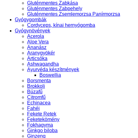
Gluténmentes Zabkása
Gluténmentes Zabpehely
Gluténmentes Zsemlemorzsa Panírmorzsa
Gyógygombák
Cordyceps, kínai hernyógomba
Gyógynövények
Acerola
Aloe Vera
Ananász
Aranygyökér
Articsóka
Ashwagandha
Ayurvéda készítmények
Boswellia
Borsmenta
Brokkoli
Búzafű
Citromfű
Echinacea
Fahéj
Fekete Retek
Feketekömény
Fokhagyma
Ginkgo biloba
Ginzeng