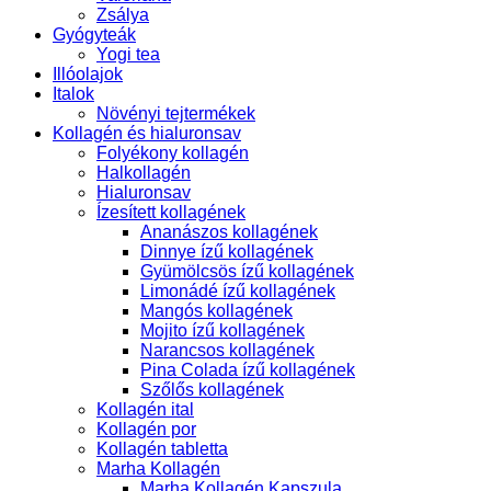
Zsálya
Gyógyteák
Yogi tea
Illóolajok
Italok
Növényi tejtermékek
Kollagén és hialuronsav
Folyékony kollagén
Halkollagén
Hialuronsav
Ízesített kollagének
Ananászos kollagének
Dinnye ízű kollagének
Gyümölcsös ízű kollagének
Limonádé ízű kollagének
Mangós kollagének
Mojito ízű kollagének
Narancsos kollagének
Pina Colada ízű kollagének
Szőlős kollagének
Kollagén ital
Kollagén por
Kollagén tabletta
Marha Kollagén
Marha Kollagén Kapszula