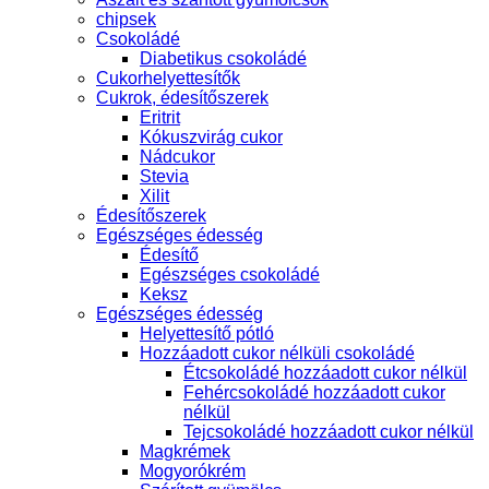
chipsek
Csokoládé
Diabetikus csokoládé
Cukorhelyettesítők
Cukrok, édesítőszerek
Eritrit
Kókuszvirág cukor
Nádcukor
Stevia
Xilit
Édesítőszerek
Egészséges édesség
Édesítő
Egészséges csokoládé
Keksz
Egészséges édesség
Helyettesítő pótló
Hozzáadott cukor nélküli csokoládé
Étcsokoládé hozzáadott cukor nélkül
Fehércsokoládé hozzáadott cukor
nélkül
Tejcsokoládé hozzáadott cukor nélkül
Magkrémek
Mogyorókrém