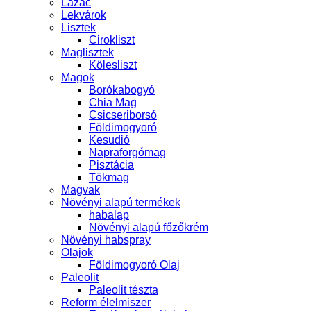
Lazac
Lekvárok
Lisztek
Cirokliszt
Maglisztek
Kölesliszt
Magok
Borókabogyó
Chia Mag
Csicseriborsó
Földimogyoró
Kesudió
Napraforgómag
Pisztácia
Tökmag
Magvak
Növényi alapú termékek
habalap
Növényi alapú főzőkrém
Növényi habspray
Olajok
Földimogyoró Olaj
Paleolit
Paleolit tészta
Reform élelmiszer