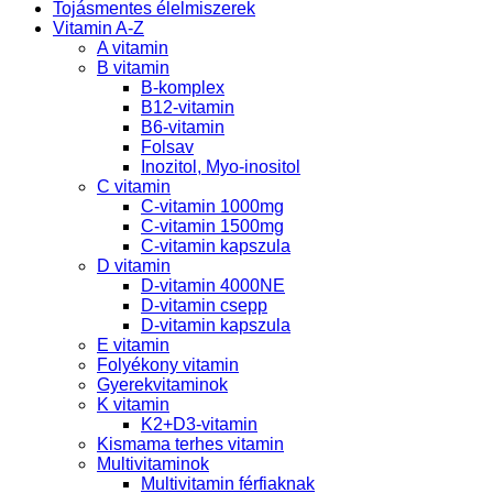
Tojásmentes élelmiszerek
Vitamin A-Z
A vitamin
B vitamin
B-komplex
B12-vitamin
B6-vitamin
Folsav
Inozitol, Myo-inositol
C vitamin
C-vitamin 1000mg
C-vitamin 1500mg
C-vitamin kapszula
D vitamin
D-vitamin 4000NE
D-vitamin csepp
D-vitamin kapszula
E vitamin
Folyékony vitamin
Gyerekvitaminok
K vitamin
K2+D3-vitamin
Kismama terhes vitamin
Multivitaminok
Multivitamin férfiaknak