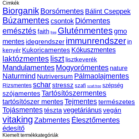
Cimkék
kapszulát!
A
Biorganik
bejegyzéshez
szépsé
Borsómentes
Bálint Cseppek
és
Búzamentes
Diómentes
csontok
az
immuni
Gluténmentes
emésztés
gmo
faith
vitamin
free
bejegy
immunrendszer
mentes
idegrendszer
in
Kókuszmentes
Kukoricamentes
kenyér
liszt
laktózmentes
lisztkeverék
Mandulamentes
Mogyorómentes
nature
Naturmind
Pálmaolajmentes
Nutriversum
schar
stressz
szépség
Rizsmentes
szafi
szafi free
Tartósítószermentes
szójamentes
Tejmentes
tartósítószer mentes
természetes
Tojásmentes
vegetáriánus
tészta
vegán
vitaking
Élesztőmentes
Zabmentes
édesítő
Kiemelt termékkategóriák