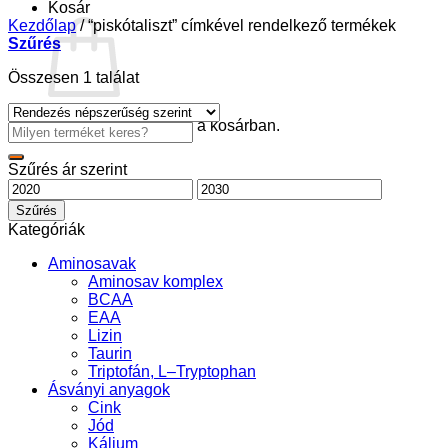
Kosár
Kezdőlap
/
“piskótaliszt” címkével rendelkező termékek
Szűrés
Összesen 1 találat
Nincsenek termékek a kosárban.
Keresés
a
következőre:
Szűrés ár szerint
Min
Max
ár
ár
Szűrés
Kategóriák
Aminosavak
Aminosav komplex
BCAA
EAA
Lizin
Taurin
Triptofán, L–Tryptophan
Ásványi anyagok
Cink
Jód
Kálium