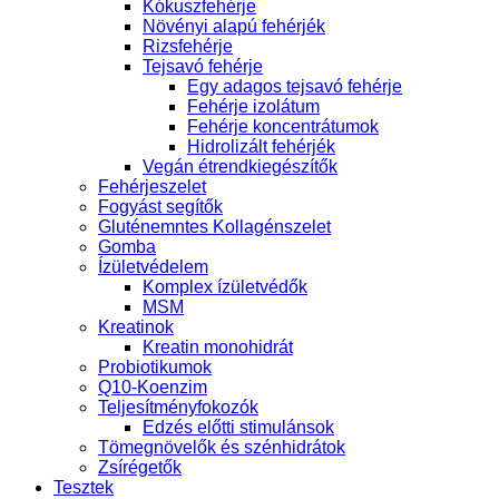
Kókuszfehérje
Növényi alapú fehérjék
Rizsfehérje
Tejsavó fehérje
Egy adagos tejsavó fehérje
Fehérje izolátum
Fehérje koncentrátumok
Hidrolizált fehérjék
Vegán étrendkiegészítők
Fehérjeszelet
Fogyást segítők
Gluténemntes Kollagénszelet
Gomba
Ízületvédelem
Komplex ízületvédők
MSM
Kreatinok
Kreatin monohidrát
Probiotikumok
Q10-Koenzim
Teljesítményfokozók
Edzés előtti stimulánsok
Tömegnövelők és szénhidrátok
Zsírégetők
Tesztek