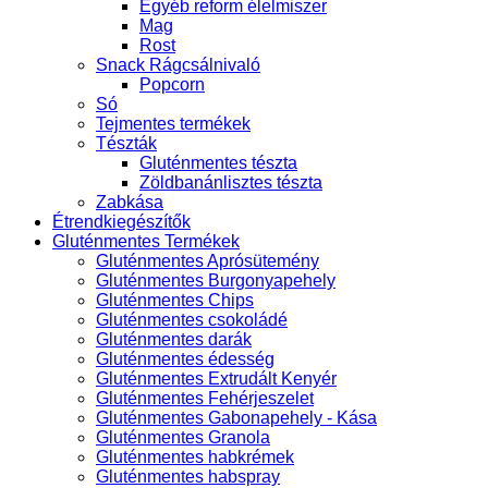
Egyéb reform élelmiszer
Mag
Rost
Snack Rágcsálnivaló
Popcorn
Só
Tejmentes termékek
Tészták
Gluténmentes tészta
Zöldbanánlisztes tészta
Zabkása
Étrendkiegészítők
Gluténmentes Termékek
Gluténmentes Aprósütemény
Gluténmentes Burgonyapehely
Gluténmentes Chips
Gluténmentes csokoládé
Gluténmentes darák
Gluténmentes édesség
Gluténmentes Extrudált Kenyér
Gluténmentes Fehérjeszelet
Gluténmentes Gabonapehely - Kása
Gluténmentes Granola
Gluténmentes habkrémek
Gluténmentes habspray