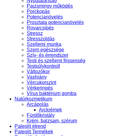
Nyugtalanság
Pajzsmirigy működés
Porckopás
Potencianövelés
Prosztata potencianövelés
Rovarcsípés
Stressz
Stresszoldás
Szellemi munka
Szem egészsége
Szív- és érrendszer
Testi és szellemi frissesség
Testsúlykontroll
Változókor
Vashiány
Vércukorszint
Vérkeringés
Vírus baktérium gomba
Natúrkozmetikum
Arcápolás
Arckrémek
Fürdőkristály
Krém, balzsam, szérum
Paleolit étrend
Paleolit Termékek