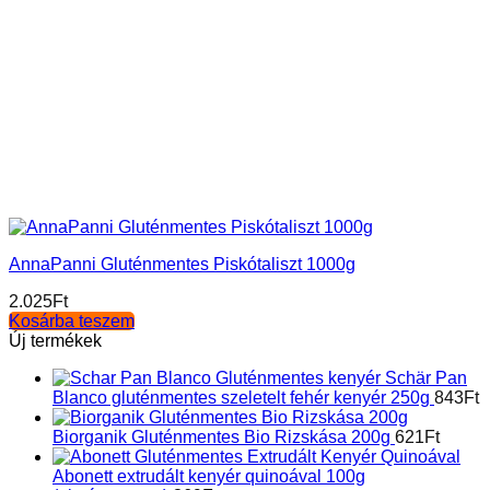
AnnaPanni Gluténmentes Piskótaliszt 1000g
2.025
Ft
Kosárba teszem
Új termékek
Schär Pan
Blanco gluténmentes szeletelt fehér kenyér 250g
843
Ft
Biorganik Gluténmentes Bio Rizskása 200g
621
Ft
Abonett extrudált kenyér quinoával 100g