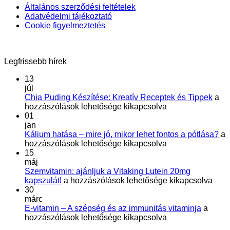
Általános szerződési feltételek
Adatvédelmi tájékoztató
Cookie figyelmeztetés
Legfrissebb hírek
13
júl
Chi
Chia Puding Készítése: Kreatív Receptek és Tippek
a
Pud
hozzászólások lehetősége kikapcsolva
Kész
01
Krea
jan
Rec
Ká
Kálium hatása – mire jó, mikor lehet fontos a pótlása?
a
és
ha
hozzászólások lehetősége kikapcsolva
Tip
–
15
bej
mi
máj
jó,
Szemvitamin: ajánljuk a Vitaking Lutein 20mg
Szemvitamin:
mi
kapszulát!
a hozzászólások lehetősége kikapcsolva
ajánljuk
le
30
a
fo
márc
Vitaking
E-
a
E-vitamin – A szépség és az immunitás vitaminja
a
Lutein
vitamin
pó
hozzászólások lehetősége kikapcsolva
20mg
–
be