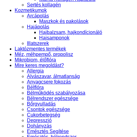
Sertés kollagén
Kozmetikumok
Arcápolás
Maszkok és pakolások
Hajápolás
Hajbalzsam, hajkondícionáló
Hajsamponok
Illatszerek
Laktózmentes termékek
Méz, méhpempő, propolisz
Mikrobiom, élőflóra
Mire keres megoldást?
Allergia
Alvászavar, álmatlanság
Anyagcsere fokozás
Bélflóra
Bélműködés szabályozása
Bélrendszer egészsége
Bőrgyulladás
Csontok egészsége
Cukorbetegség
Depresszió
Dohányzás
Emésztés Segítése
Emésztés, bélrendszer