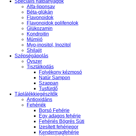
Speciális hatóanyagok
Alfa-liponsav
Béta-glükán
Flavonoidok
Flavonoidok polifenolok
Glükozamin
Kondroitin
Múmijó
Myo-inositol, Inozitol
Shilajit
Szépségápolás
Óvszer
Tisztálkodás
Folyékony kézmosó
Natúr Sampon
Szappan
Tusfürdő
Táplálékkiegészítők
Antioxidáns
Fehérjék
Borsó Fehérje
Egy adagos fehérje
Fehérjés Bögrés Süti
Ízesített fehérjepor
Kendermagfehérje