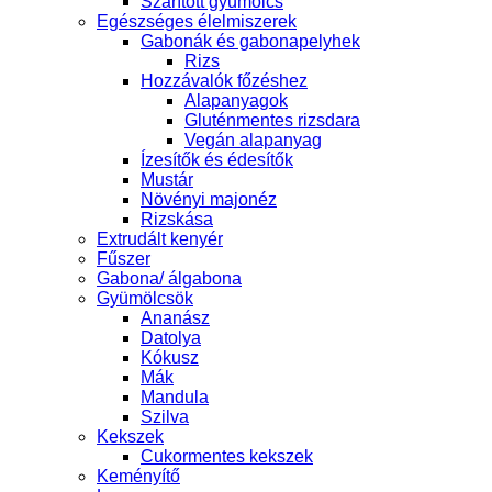
Szárított gyümölcs
Egészséges élelmiszerek
Gabonák és gabonapelyhek
Rizs
Hozzávalók főzéshez
Alapanyagok
Gluténmentes rizsdara
Vegán alapanyag
Ízesítők és édesítők
Mustár
Növényi majonéz
Rizskása
Extrudált kenyér
Fűszer
Gabona/ álgabona
Gyümölcsök
Ananász
Datolya
Kókusz
Mák
Mandula
Szilva
Kekszek
Cukormentes kekszek
Keményítő