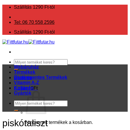
Skip
Szállítás 1290 Ft-tól
to
content
Tel: 06 70 558 2596
Szállítás 1290 Ft-tól
Keresés
a
Webáruház
következőre:
Termékek
Gluténmentes Termékek
Belépés
Vitamin A-Z
Kollagén
Kosár /
0
Ft
Gyártók
Keresés
a
következőre:
piskótaliszt
Nincsenek termékek a kosárban.