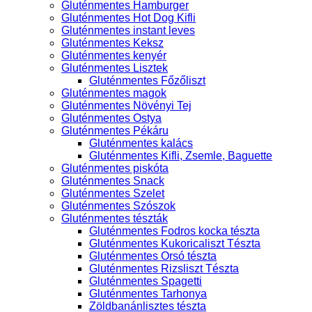
Gluténmentes Hamburger
Gluténmentes Hot Dog Kifli
Gluténmentes instant leves
Gluténmentes Keksz
Gluténmentes kenyér
Gluténmentes Lisztek
Gluténmentes Főzőliszt
Gluténmentes magok
Gluténmentes Növényi Tej
Gluténmentes Ostya
Gluténmentes Pékáru
Gluténmentes kalács
Gluténmentes Kifli, Zsemle, Baguette
Gluténmentes piskóta
Gluténmentes Snack
Gluténmentes Szelet
Gluténmentes Szószok
Gluténmentes tészták
Gluténmentes Fodros kocka tészta
Gluténmentes Kukoricaliszt Tészta
Gluténmentes Orsó tészta
Gluténmentes Rizsliszt Tészta
Gluténmentes Spagetti
Gluténmentes Tarhonya
Zöldbanánlisztes tészta