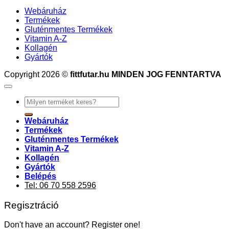
Webáruház
Termékek
Gluténmentes Termékek
Vitamin A-Z
Kollagén
Gyártók
Copyright 2026 ©
fittfutar.hu MINDEN JOG FENNTARTVA
Keresés
a
következőre:
Webáruház
Termékek
Gluténmentes Termékek
Vitamin A-Z
Kollagén
Gyártók
Belépés
Tel: 06 70 558 2596
Regisztráció
Don't have an account? Register one!