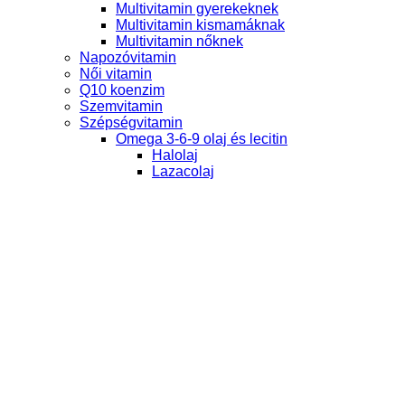
Multivitamin gyerekeknek
Multivitamin kismamáknak
Multivitamin nőknek
Napozóvitamin
Női vitamin
Q10 koenzim
Szemvitamin
Szépségvitamin
Omega 3-6-9 olaj és lecitin
Halolaj
Lazacolaj