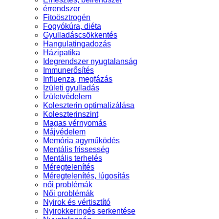
érrendszer
Fitoösztrogén
Fogyókúra, diéta
Gyulladáscsökkentés
Hangulatingadozás
Házipatika
Idegrendszer nyugtalanság
Immunerősítés
Influenza, megfázás
Izületi gyulladás
Ízületvédelem
Koleszterin optimalizálása
Koleszterinszint
Magas vérnyomás
Májvédelem
Memória agyműködés
Mentális frissesség
Mentális terhelés
Méregtelenítés
Méregtelenítés, lúgosítás
női problémák
Női problémák
Nyirok és vértisztító
Nyirokkeringés serkentése