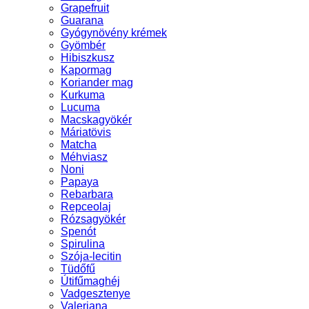
Grapefruit
Guarana
Gyógynövény krémek
Gyömbér
Hibiszkusz
Kapormag
Koriander mag
Kurkuma
Lucuma
Macskagyökér
Máriatövis
Matcha
Méhviasz
Noni
Papaya
Rebarbara
Repceolaj
Rózsagyökér
Spenót
Spirulina
Szója-lecitin
Tüdőfű
Útifűmaghéj
Vadgesztenye
Valeriana