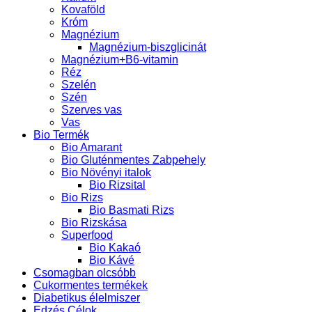
Kovaföld
Króm
Magnézium
Magnézium-biszglicinát
Magnézium+B6-vitamin
Réz
Szelén
Szén
Szerves vas
Vas
Bio Termék
Bio Amarant
Bio Gluténmentes Zabpehely
Bio Növényi italok
Bio Rizsital
Bio Rizs
Bio Basmati Rizs
Bio Rizskása
Superfood
Bio Kakaó
Bio Kávé
Csomagban olcsóbb
Cukormentes termékek
Diabetikus élelmiszer
Edzés Célok