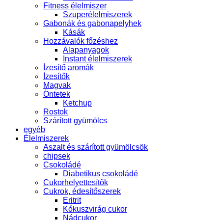
Fitness élelmiszer
Szuperélelmiszerek
Gabonák és gabonapelyhek
Kásák
Hozzávalók főzéshez
Alapanyagok
Instant élelmiszerek
Ízesítő aromák
Ízesítők
Magvak
Öntetek
Ketchup
Rostok
Szárított gyümölcs
egyéb
Élelmiszerek
Aszalt és szárított gyümölcsök
chipsek
Csokoládé
Diabetikus csokoládé
Cukorhelyettesítők
Cukrok, édesítőszerek
Eritrit
Kókuszvirág cukor
Nádcukor