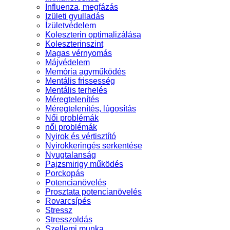
Influenza, megfázás
Izületi gyulladás
Ízületvédelem
Koleszterin optimalizálása
Koleszterinszint
Magas vérnyomás
Májvédelem
Memória agyműködés
Mentális frissesség
Mentális terhelés
Méregtelenítés
Méregtelenítés, lúgosítás
Női problémák
női problémák
Nyirok és vértisztító
Nyirokkeringés serkentése
Nyugtalanság
Pajzsmirigy működés
Porckopás
Potencianövelés
Prosztata potencianövelés
Rovarcsípés
Stressz
Stresszoldás
Szellemi munka