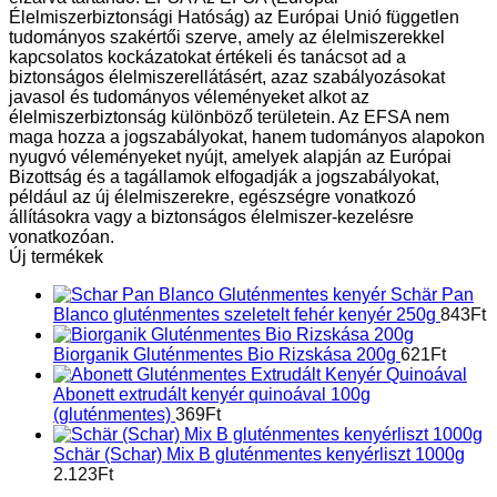
Élelmiszerbiztonsági Hatóság) az Európai Unió független
tudományos szakértői szerve, amely az élelmiszerekkel
kapcsolatos kockázatokat értékeli és tanácsot ad a
biztonságos élelmiszerellátásért, azaz szabályozásokat
javasol és tudományos véleményeket alkot az
élelmiszerbiztonság különböző területein. Az EFSA nem
maga hozza a jogszabályokat, hanem tudományos alapokon
nyugvó véleményeket nyújt, amelyek alapján az Európai
Bizottság és a tagállamok elfogadják a jogszabályokat,
például az új élelmiszerekre, egészségre vonatkozó
állításokra vagy a biztonságos élelmiszer-kezelésre
vonatkozóan.
Új termékek
Schär Pan
Blanco gluténmentes szeletelt fehér kenyér 250g
843
Ft
Biorganik Gluténmentes Bio Rizskása 200g
621
Ft
Abonett extrudált kenyér quinoával 100g
(gluténmentes)
369
Ft
Schär (Schar) Mix B gluténmentes kenyérliszt 1000g
2.123
Ft