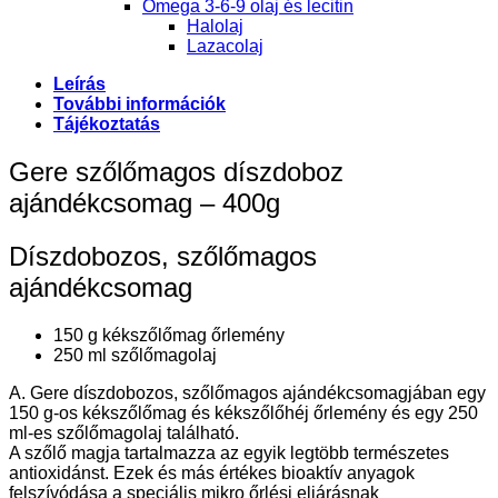
Omega 3-6-9 olaj és lecitin
Halolaj
Lazacolaj
Leírás
További információk
Tájékoztatás
Gere szőlőmagos díszdoboz
ajándékcsomag – 400g
Díszdobozos, szőlőmagos
ajándékcsomag
150 g kékszőlőmag őrlemény
250 ml szőlőmagolaj
A. Gere díszdobozos, szőlőmagos ajándékcsomagjában egy
150 g-os kékszőlőmag és kékszőlőhéj őrlemény és egy 250
ml-es szőlőmagolaj található.
A szőlő magja tartalmazza az egyik legtöbb természetes
antioxidánst. Ezek és más értékes bioaktív anyagok
felszívódása a speciális mikro őrlési eljárásnak