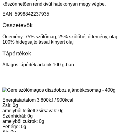
köszönhetően rendkívül hatékonyan megy végbe.
EAN: 5998842237935
Összetevők
Őrlemény: 75% szőlőmag, 25% szőlőhéj őrlemény, olaj:
100% hidegsajtolással kinyert olaj
Tápértékek
Átlagos tápérték adatok 100 g-ban
Energiatartalom 3 800kJ / 900kcal
Zsír: 0g
amelyből telített zsírsavak: 0g
Szénhidrát: 0g
amelyből cukrok: 0g
Fehérje: 0g
Só: 0g