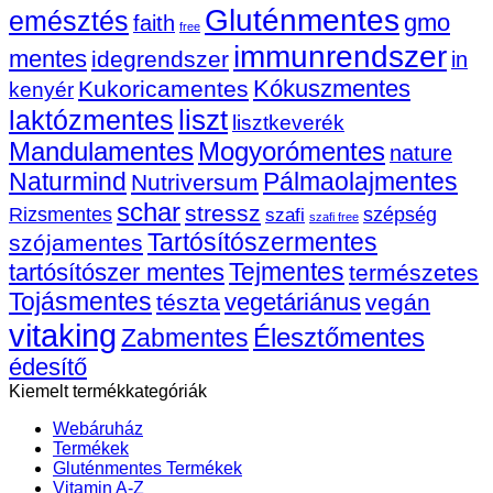
immuni
Gluténmentes
emésztés
gmo
faith
vitamin
free
bejegy
immunrendszer
mentes
idegrendszer
in
Kókuszmentes
Kukoricamentes
kenyér
liszt
laktózmentes
lisztkeverék
Mandulamentes
Mogyorómentes
nature
Naturmind
Pálmaolajmentes
Nutriversum
schar
stressz
szépség
Rizsmentes
szafi
szafi free
Tartósítószermentes
szójamentes
Tejmentes
tartósítószer mentes
természetes
Tojásmentes
vegetáriánus
tészta
vegán
vitaking
Élesztőmentes
Zabmentes
édesítő
Kiemelt termékkategóriák
Webáruház
Termékek
Gluténmentes Termékek
Vitamin A-Z