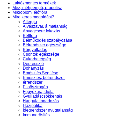
Laktózmentes termékek
Méz, méhpempő, propolisz
Mikrobiom, élőflóra
Mire keres megoldást?
Allergia
Alvászavar, álmatlanság
Anyagcsere fokozás
Bélflóra
Bélműködés szabályozása
Bélrendszer egészsége
Bőrgyulladás
Csontok egészsége
Cukorbetegség
Depresszió
Dohányzás
Emésztés Segítése
Emésztés, bélrendszer
érrendszer
Fitoösztrogén
Fogyókúra, diéta
Gyulladáscsökkentés
Hangulatingadozás
Házipatika
Idegrendszer nyugtalanság
Immunerősítés