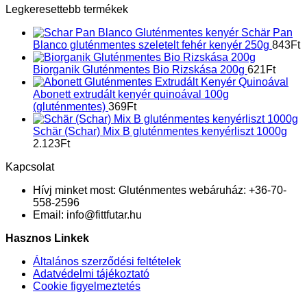
Legkeresettebb termékek
Schär Pan
Blanco gluténmentes szeletelt fehér kenyér 250g
843
Ft
Biorganik Gluténmentes Bio Rizskása 200g
621
Ft
Abonett extrudált kenyér quinoával 100g
(gluténmentes)
369
Ft
Schär (Schar) Mix B gluténmentes kenyérliszt 1000g
2.123
Ft
Kapcsolat
Hívj minket most:
Gluténmentes webáruház: +36-70-
558-2596
Email:
info@fittfutar.hu
Hasznos Linkek
Általános szerződési feltételek
Adatvédelmi tájékoztató
Cookie figyelmeztetés