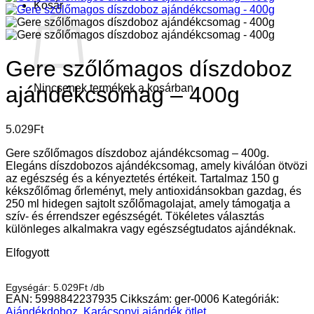
Kosár
Gere szőlőmagos díszdoboz
Nincsenek termékek a kosárban.
ajándékcsomag – 400g
5.029
Ft
Gere szőlőmagos díszdoboz ajándékcsomag – 400g.
Elegáns díszdobozos ajándékcsomag, amely kiválóan ötvözi
az egészség és a kényeztetés értékeit. Tartalmaz 150 g
kékszőlőmag őrleményt, mely antioxidánsokban gazdag, és
250 ml hidegen sajtolt szőlőmagolajat, amely támogatja a
szív- és érrendszer egészségét. Tökéletes választás
különleges alkalmakra vagy egészségtudatos ajándéknak.
Elfogyott
Egységár:
5.029
Ft
/
db
EAN:
5998842237935
Cikkszám:
ger-0006
Kategóriák:
Ajándékdoboz
,
Karácsonyi ajándék ötlet