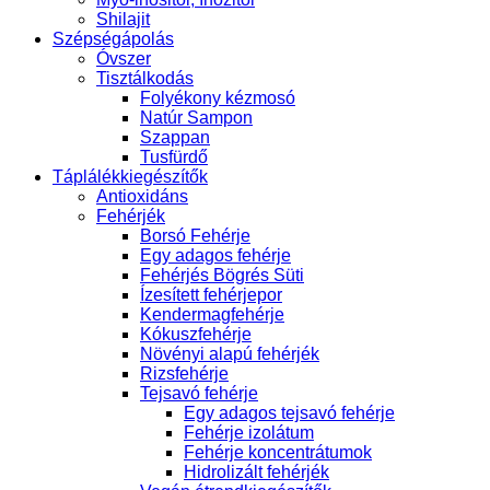
Shilajit
Szépségápolás
Óvszer
Tisztálkodás
Folyékony kézmosó
Natúr Sampon
Szappan
Tusfürdő
Táplálékkiegészítők
Antioxidáns
Fehérjék
Borsó Fehérje
Egy adagos fehérje
Fehérjés Bögrés Süti
Ízesített fehérjepor
Kendermagfehérje
Kókuszfehérje
Növényi alapú fehérjék
Rizsfehérje
Tejsavó fehérje
Egy adagos tejsavó fehérje
Fehérje izolátum
Fehérje koncentrátumok
Hidrolizált fehérjék