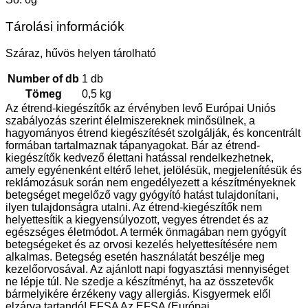
Tárolási információk
Száraz, hűvös helyen tárolható
Number of db
1 db
Tömeg
0,5 kg
Az étrend-kiegészítők az érvényben levő Európai Uniós
szabályozás szerint élelmiszereknek minősülnek, a
hagyományos étrend kiegészítését szolgálják, és koncentrált
formában tartalmaznak tápanyagokat. Bár az étrend-
kiegészítők kedvező élettani hatással rendelkezhetnek,
amely egyénenként eltérő lehet, jelölésük, megjelenítésük és
reklámozásuk során nem engedélyezett a készítményeknek
betegséget megelőző vagy gyógyító hatást tulajdonítani,
ilyen tulajdonságra utalni. Az étrend-kiegészítők nem
helyettesítik a kiegyensúlyozott, vegyes étrendet és az
egészséges életmódot. A termék önmagában nem gyógyít
betegségeket és az orvosi kezelés helyettesítésére nem
alkalmas. Betegség esetén használatát beszélje meg
kezelőorvosával. Az ajánlott napi fogyasztási mennyiséget
ne lépje túl. Ne szedje a készítményt, ha az összetevők
bármelyikére érzékeny vagy allergiás. Kisgyermek elől
elzárva tartandó! EFSA Az EFSA (Európai