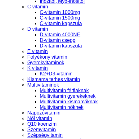
Inozitol, Myo-inositol
C vitamin
C-vitamin 1000mg
C-vitamin 1500mg
C-vitamin kapszula
D vitamin
D-vitamin 4000NE
D-vitamin csepp
D-vitamin kapszula
E vitamin
Folyékony vitamin
Gyerekvitaminok
K vitamin
K2+D3-vitamin
Kismama terhes vitamin
Multivitaminok
Multivitamin férfiaknak
Multivitamin gyerekeknek
Multivitamin kismamáknak
Multivitamin nőknek
Napozóvitamin
Női vitamin
Q10 koenzim
Szemvitamin
Szépségvitamin