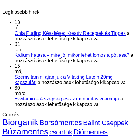
Legfrissebb hírek
13
júl
Chi
Chia Puding Készítése: Kreatív Receptek és Tippek
a
Pud
hozzászólások lehetősége kikapcsolva
Kész
01
Krea
jan
Rec
Ká
Kálium hatása – mire jó, mikor lehet fontos a pótlása?
a
és
ha
hozzászólások lehetősége kikapcsolva
Tip
–
15
bej
mi
máj
jó,
Szemvitamin: ajánljuk a Vitaking Lutein 20mg
Szemvitamin:
mi
kapszulát!
a hozzászólások lehetősége kikapcsolva
ajánljuk
le
30
a
fo
márc
Vitaking
E-
a
E-vitamin – A szépség és az immunitás vitaminja
a
Lutein
vitamin
pó
hozzászólások lehetősége kikapcsolva
20mg
–
be
Cimkék
kapszulát!
A
Biorganik
bejegyzéshez
szépsé
Borsómentes
Bálint Cseppek
és
Búzamentes
Diómentes
csontok
az