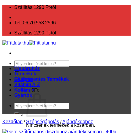
Skip
Szállítás 1290 Ft-tól
to
content
Tel: 06 70 558 2596
Szállítás 1290 Ft-tól
Keresés
a
Webáruház
következőre:
Termékek
Gluténmentes Termékek
Belépés
Vitamin A-Z
Kollagén
Kosár /
0
Ft
Gyártók
Keresés
a
következőre:
Kezdőlap
/
Szépségápolás
/
Ajándékdoboz
Nincsenek termékek a kosárban.