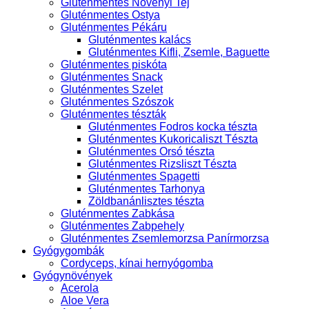
Gluténmentes Növényi Tej
Gluténmentes Ostya
Gluténmentes Pékáru
Gluténmentes kalács
Gluténmentes Kifli, Zsemle, Baguette
Gluténmentes piskóta
Gluténmentes Snack
Gluténmentes Szelet
Gluténmentes Szószok
Gluténmentes tészták
Gluténmentes Fodros kocka tészta
Gluténmentes Kukoricaliszt Tészta
Gluténmentes Orsó tészta
Gluténmentes Rizsliszt Tészta
Gluténmentes Spagetti
Gluténmentes Tarhonya
Zöldbanánlisztes tészta
Gluténmentes Zabkása
Gluténmentes Zabpehely
Gluténmentes Zsemlemorzsa Panírmorzsa
Gyógygombák
Cordyceps, kínai hernyógomba
Gyógynövények
Acerola
Aloe Vera