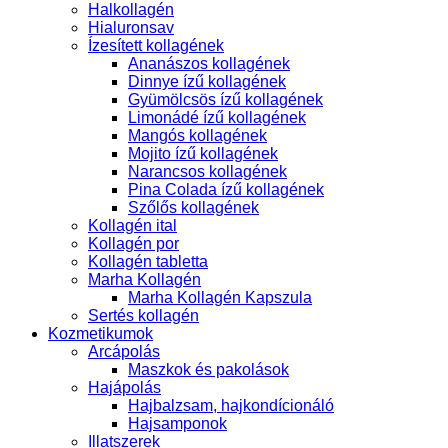
Halkollagén
Hialuronsav
Ízesített kollagének
Ananászos kollagének
Dinnye ízű kollagének
Gyümölcsös ízű kollagének
Limonádé ízű kollagének
Mangós kollagének
Mojito ízű kollagének
Narancsos kollagének
Pina Colada ízű kollagének
Szőlős kollagének
Kollagén ital
Kollagén por
Kollagén tabletta
Marha Kollagén
Marha Kollagén Kapszula
Sertés kollagén
Kozmetikumok
Arcápolás
Maszkok és pakolások
Hajápolás
Hajbalzsam, hajkondícionáló
Hajsamponok
Illatszerek