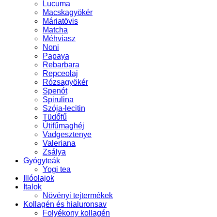
Lucuma
Macskagyökér
Máriatövis
Matcha
Méhviasz
Noni
Papaya
Rebarbara
Repceolaj
Rózsagyökér
Spenót
Spirulina
Szója-lecitin
Tüdőfű
Útifűmaghéj
Vadgesztenye
Valeriana
Zsálya
Gyógyteák
Yogi tea
Illóolajok
Italok
Növényi tejtermékek
Kollagén és hialuronsav
Folyékony kollagén