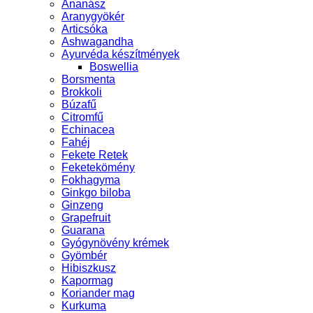
Ananász
Aranygyökér
Articsóka
Ashwagandha
Ayurvéda készítmények
Boswellia
Borsmenta
Brokkoli
Búzafű
Citromfű
Echinacea
Fahéj
Fekete Retek
Feketekömény
Fokhagyma
Ginkgo biloba
Ginzeng
Grapefruit
Guarana
Gyógynövény krémek
Gyömbér
Hibiszkusz
Kapormag
Koriander mag
Kurkuma