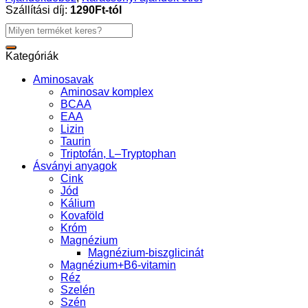
Szállítási díj:
1290Ft-tól
Keresés
a
következőre:
Kategóriák
Aminosavak
Aminosav komplex
BCAA
EAA
Lizin
Taurin
Triptofán, L–Tryptophan
Ásványi anyagok
Cink
Jód
Kálium
Kovaföld
Króm
Magnézium
Magnézium-biszglicinát
Magnézium+B6-vitamin
Réz
Szelén
Szén