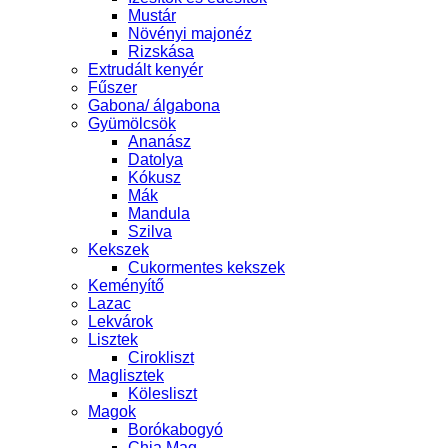
Mustár
Növényi majonéz
Rizskása
Extrudált kenyér
Fűszer
Gabona/ álgabona
Gyümölcsök
Ananász
Datolya
Kókusz
Mák
Mandula
Szilva
Kekszek
Cukormentes kekszek
Keményítő
Lazac
Lekvárok
Lisztek
Cirokliszt
Maglisztek
Kölesliszt
Magok
Borókabogyó
Chia Mag