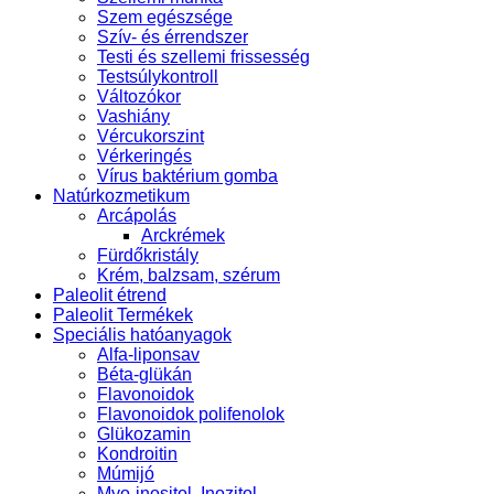
Szem egészsége
Szív- és érrendszer
Testi és szellemi frissesség
Testsúlykontroll
Változókor
Vashiány
Vércukorszint
Vérkeringés
Vírus baktérium gomba
Natúrkozmetikum
Arcápolás
Arckrémek
Fürdőkristály
Krém, balzsam, szérum
Paleolit étrend
Paleolit Termékek
Speciális hatóanyagok
Alfa-liponsav
Béta-glükán
Flavonoidok
Flavonoidok polifenolok
Glükozamin
Kondroitin
Múmijó
Myo-inositol, Inozitol