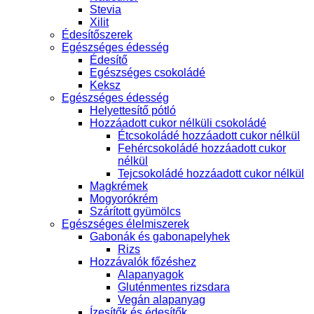
Stevia
Xilit
Édesítőszerek
Egészséges édesség
Édesítő
Egészséges csokoládé
Keksz
Egészséges édesség
Helyettesítő pótló
Hozzáadott cukor nélküli csokoládé
Étcsokoládé hozzáadott cukor nélkül
Fehércsokoládé hozzáadott cukor
nélkül
Tejcsokoládé hozzáadott cukor nélkül
Magkrémek
Mogyorókrém
Szárított gyümölcs
Egészséges élelmiszerek
Gabonák és gabonapelyhek
Rizs
Hozzávalók főzéshez
Alapanyagok
Gluténmentes rizsdara
Vegán alapanyag
Ízesítők és édesítők