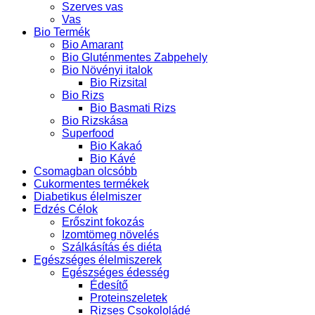
Szerves vas
Vas
Bio Termék
Bio Amarant
Bio Gluténmentes Zabpehely
Bio Növényi italok
Bio Rizsital
Bio Rizs
Bio Basmati Rizs
Bio Rizskása
Superfood
Bio Kakaó
Bio Kávé
Csomagban olcsóbb
Cukormentes termékek
Diabetikus élelmiszer
Edzés Célok
Erőszint fokozás
Izomtömeg növelés
Szálkásítás és diéta
Egészséges élelmiszerek
Egészséges édesség
Édesítő
Proteinszeletek
Rizses Csokololádé