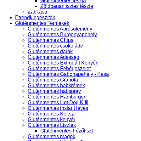
Gluténmentes tészta
Zöldbanánlisztes tészta
Zabkása
Étrendkiegészítők
Gluténmentes Termékek
Gluténmentes Aprósütemény
Gluténmentes Burgonyapehely
Gluténmentes Chips
Gluténmentes csokoládé
Gluténmentes darák
Gluténmentes édesség
Gluténmentes Extrudált Kenyér
Gluténmentes Fehérjeszelet
Gluténmentes Gabonapehely - Kása
Gluténmentes Granola
Gluténmentes habkrémek
Gluténmentes habspray
Gluténmentes Hamburger
Gluténmentes Hot Dog Kifli
Gluténmentes instant leves
Gluténmentes Keksz
Gluténmentes kenyér
Gluténmentes Lisztek
Gluténmentes Főzőliszt
Gluténmentes magok