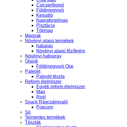
Csicseriborsó
Földimogyoró
Kesudió
Napraforgómag
Pisztácia
Tökmag
Magvak
Növényi alapú termékek
habalap
Növényi alapú főzőkrém
Növényi habspray
Olajok
Földimogyoró Olaj
Paleolit
Paleolit tészta
Reform élelmiszer
Egyéb reform élelmiszer
Mag
Rost
Snack Rágcsálnivaló
Popcorn
Só
Tejmentes termékek
Tészták