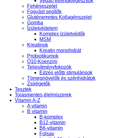
Vegán étrendkiegészítők
Fehérjeszelet
Fogyást segítők
Gluténemntes Kollagénszelet
Gomba
Ízületvédelem
Komplex ízületvédők
MSM
Kreatinok
Kreatin monohidrát
Probiotikumok
Q10-Koenzim
Teljesítményfokozók
Edzés előtti stimulánsok
Tömegnövelők és szénhidrátok
Zsírégetők
Tesztek
Tojásmentes élelmiszerek
Vitamin A-Z
A vitamin
B vitamin
B-komplex
B12-vitamin
B6-vitamin
Folsav