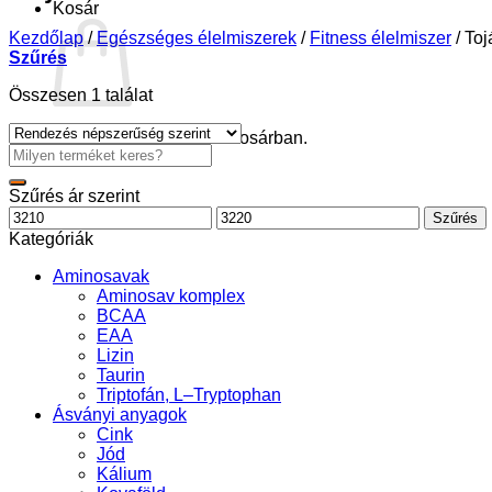
Kosár
Kezdőlap
/
Egészséges élelmiszerek
/
Fitness élelmiszer
/
Toj
Szűrés
Összesen 1 találat
Nincsenek termékek a kosárban.
Keresés
a
következőre:
Szűrés ár szerint
Min
Max
Szűrés
ár
ár
Kategóriák
Aminosavak
Aminosav komplex
BCAA
EAA
Lizin
Taurin
Triptofán, L–Tryptophan
Ásványi anyagok
Cink
Jód
Kálium