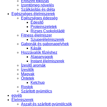
Erőszint fokozás
Izomtömeg növelés
Szálkásítás és diéta
Egészséges élelmiszerek
Egészséges édesség
Édesítő
Proteinszeletek
Rizses Csokololádé
Fitness élelmiszer
Szuperélelmiszerek
Gabonák és gabonapelyhek
Kásák
Hozzávalók főzéshez
Alapanyagok
Instant élelmiszerek
Ízesítő aromák
Ízesítők
Magvak
Öntetek
Ketchup
Rostok
Szárított gyümölcs
egyéb
Élelmiszerek
Aszalt és szárított gyümölcsök