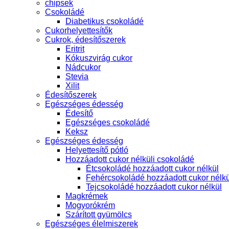
chipsek
Csokoládé
Diabetikus csokoládé
Cukorhelyettesítők
Cukrok, édesítőszerek
Eritrit
Kókuszvirág cukor
Nádcukor
Stevia
Xilit
Édesítőszerek
Egészséges édesség
Édesítő
Egészséges csokoládé
Keksz
Egészséges édesség
Helyettesítő pótló
Hozzáadott cukor nélküli csokoládé
Étcsokoládé hozzáadott cukor nélkül
Fehércsokoládé hozzáadott cukor nélkü
Tejcsokoládé hozzáadott cukor nélkül
Magkrémek
Mogyorókrém
Szárított gyümölcs
Egészséges élelmiszerek