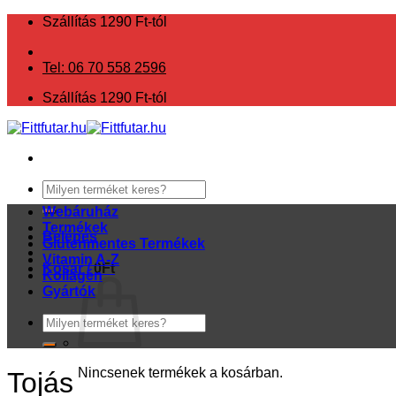
Skip
Szállítás 1290 Ft-tól
to
content
Tel: 06 70 558 2596
Szállítás 1290 Ft-tól
Keresés
a
Webáruház
következőre:
Termékek
Belépés
Gluténmentes Termékek
Vitamin A-Z
Kosár /
0
Ft
Kollagén
Gyártók
Keresés
a
következőre:
Nincsenek termékek a kosárban.
Tojás