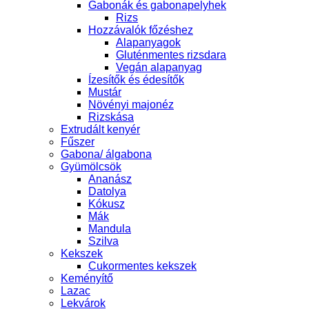
Gabonák és gabonapelyhek
Rizs
Hozzávalók főzéshez
Alapanyagok
Gluténmentes rizsdara
Vegán alapanyag
Ízesítők és édesítők
Mustár
Növényi majonéz
Rizskása
Extrudált kenyér
Fűszer
Gabona/ álgabona
Gyümölcsök
Ananász
Datolya
Kókusz
Mák
Mandula
Szilva
Kekszek
Cukormentes kekszek
Keményítő
Lazac
Lekvárok