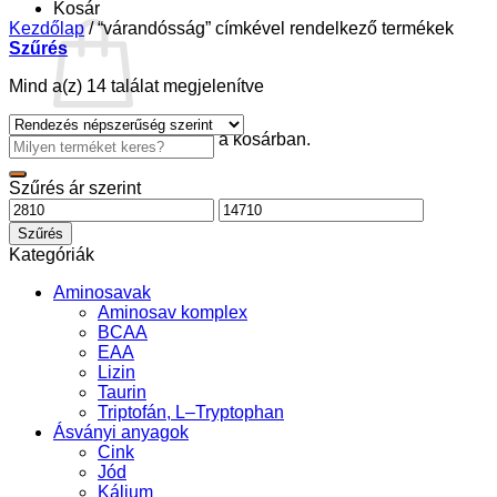
Kosár
Kezdőlap
/
“várandósság” címkével rendelkező termékek
Szűrés
Sorted
Mind a(z) 14 találat megjelenítve
by
popularity
Nincsenek termékek a kosárban.
Keresés
a
következőre:
Szűrés ár szerint
Min
Max
ár
ár
Szűrés
Kategóriák
Aminosavak
Aminosav komplex
BCAA
EAA
Lizin
Taurin
Triptofán, L–Tryptophan
Ásványi anyagok
Cink
Jód
Kálium