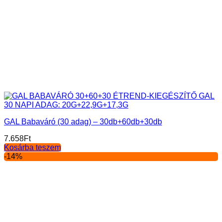
GAL Babaváró (30 adag) – 30db+60db+30db
7.658
Ft
Kosárba teszem
-14%