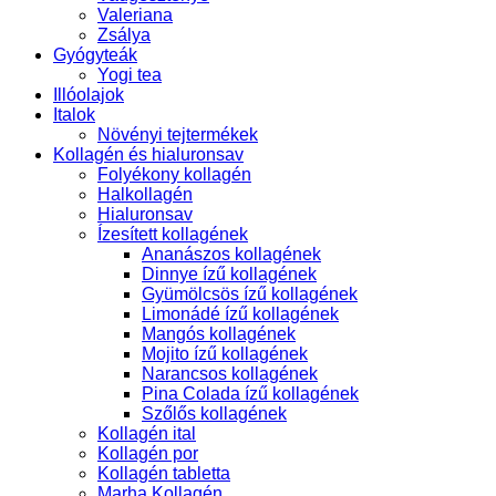
Valeriana
Zsálya
Gyógyteák
Yogi tea
Illóolajok
Italok
Növényi tejtermékek
Kollagén és hialuronsav
Folyékony kollagén
Halkollagén
Hialuronsav
Ízesített kollagének
Ananászos kollagének
Dinnye ízű kollagének
Gyümölcsös ízű kollagének
Limonádé ízű kollagének
Mangós kollagének
Mojito ízű kollagének
Narancsos kollagének
Pina Colada ízű kollagének
Szőlős kollagének
Kollagén ital
Kollagén por
Kollagén tabletta
Marha Kollagén