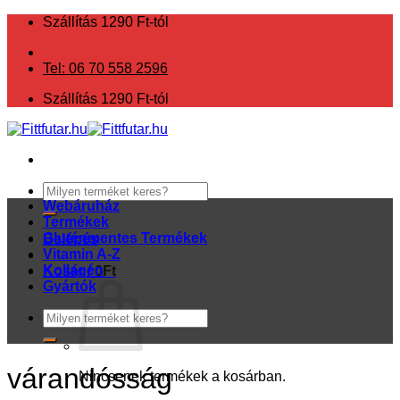
Skip
Szállítás 1290 Ft-tól
to
content
Tel: 06 70 558 2596
Szállítás 1290 Ft-tól
Keresés
a
Webáruház
következőre:
Termékek
Gluténmentes Termékek
Belépés
Vitamin A-Z
Kollagén
Kosár /
0
Ft
Gyártók
Keresés
a
következőre:
várandósság
Nincsenek termékek a kosárban.