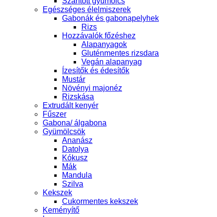
Szárított gyümölcs
Egészséges élelmiszerek
Gabonák és gabonapelyhek
Rizs
Hozzávalók főzéshez
Alapanyagok
Gluténmentes rizsdara
Vegán alapanyag
Ízesítők és édesítők
Mustár
Növényi majonéz
Rizskása
Extrudált kenyér
Fűszer
Gabona/ álgabona
Gyümölcsök
Ananász
Datolya
Kókusz
Mák
Mandula
Szilva
Kekszek
Cukormentes kekszek
Keményítő