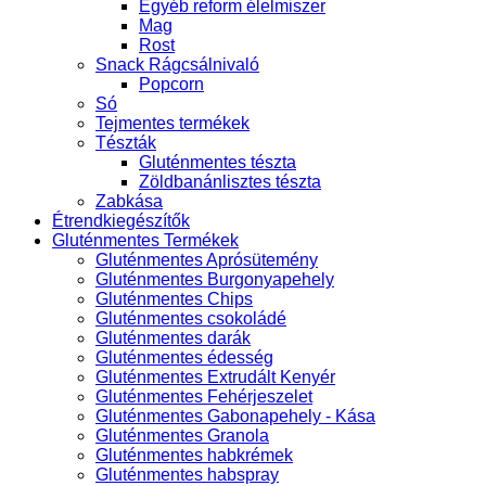
Egyéb reform élelmiszer
Mag
Rost
Snack Rágcsálnivaló
Popcorn
Só
Tejmentes termékek
Tészták
Gluténmentes tészta
Zöldbanánlisztes tészta
Zabkása
Étrendkiegészítők
Gluténmentes Termékek
Gluténmentes Aprósütemény
Gluténmentes Burgonyapehely
Gluténmentes Chips
Gluténmentes csokoládé
Gluténmentes darák
Gluténmentes édesség
Gluténmentes Extrudált Kenyér
Gluténmentes Fehérjeszelet
Gluténmentes Gabonapehely - Kása
Gluténmentes Granola
Gluténmentes habkrémek
Gluténmentes habspray