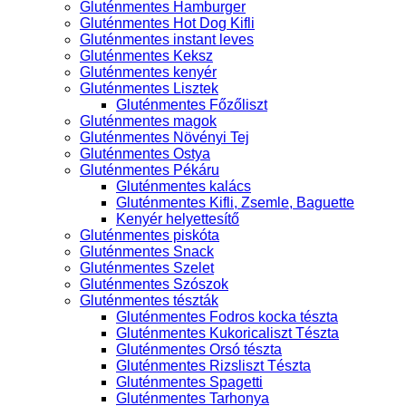
Gluténmentes Hamburger
Gluténmentes Hot Dog Kifli
Gluténmentes instant leves
Gluténmentes Keksz
Gluténmentes kenyér
Gluténmentes Lisztek
Gluténmentes Főzőliszt
Gluténmentes magok
Gluténmentes Növényi Tej
Gluténmentes Ostya
Gluténmentes Pékáru
Gluténmentes kalács
Gluténmentes Kifli, Zsemle, Baguette
Kenyér helyettesítő
Gluténmentes piskóta
Gluténmentes Snack
Gluténmentes Szelet
Gluténmentes Szószok
Gluténmentes tészták
Gluténmentes Fodros kocka tészta
Gluténmentes Kukoricaliszt Tészta
Gluténmentes Orsó tészta
Gluténmentes Rizsliszt Tészta
Gluténmentes Spagetti
Gluténmentes Tarhonya