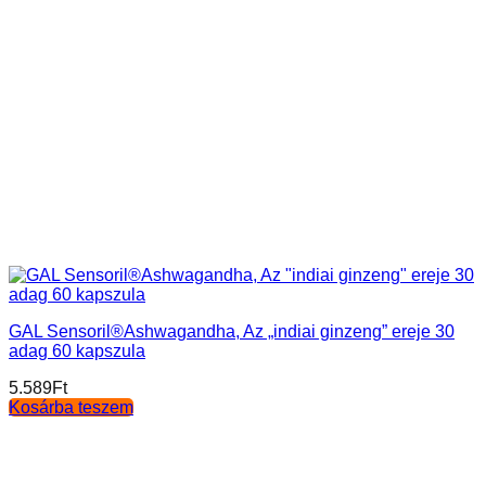
GAL Sensoril®Ashwagandha, Az „indiai ginzeng” ereje 30
adag 60 kapszula
5.589
Ft
Kosárba teszem