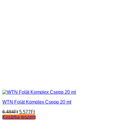
WTN Folát Komplex Csepp 20 ml
Original
Current
6.484
Ft
5.577
Ft
price
price
Kosárba teszem
was:
is:
6.484Ft.
5.577Ft.