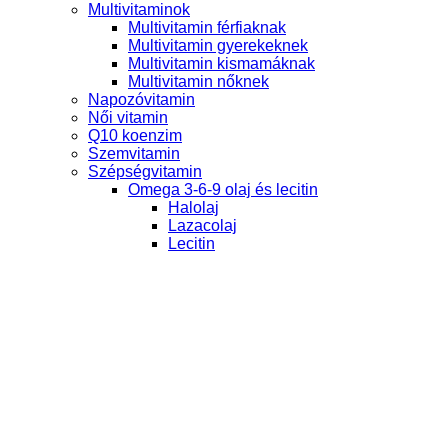
Multivitaminok
Multivitamin férfiaknak
Multivitamin gyerekeknek
Multivitamin kismamáknak
Multivitamin nőknek
Napozóvitamin
Női vitamin
Q10 koenzim
Szemvitamin
Szépségvitamin
Omega 3-6-9 olaj és lecitin
Halolaj
Lazacolaj
Lecitin