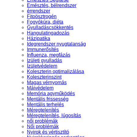
Emésztés, bélrendszer
érrendszer
Fitoösztrogén
Fogyókúra, diéta
Gyulladáscsökkentés
Hangulatingadozás
Házipatika
Idegrendszer nyugtalanság
Immunerősítés
Influenza, megfázás
Izületi gyulladás
Ízületvédelem
Koleszterin optimalizálása
Koleszterinszint
Magas vérnyomás
Májvédelem
Memória agyműködés
Mentális frissesség
Mentális terhelés
Méregtelenítés
Méregtelenítés, lúgosítás
női problémák
Női problémák
Nyirok és vértisztító