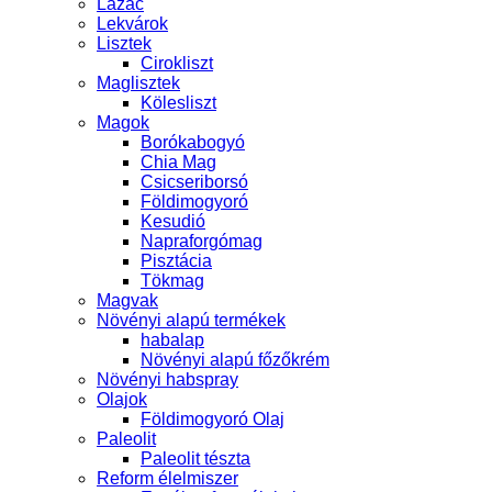
Lazac
Lekvárok
Lisztek
Cirokliszt
Maglisztek
Kölesliszt
Magok
Borókabogyó
Chia Mag
Csicseriborsó
Földimogyoró
Kesudió
Napraforgómag
Pisztácia
Tökmag
Magvak
Növényi alapú termékek
habalap
Növényi alapú főzőkrém
Növényi habspray
Olajok
Földimogyoró Olaj
Paleolit
Paleolit tészta
Reform élelmiszer