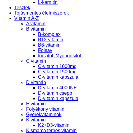
L-karnitin
Tesztek
Tojásmentes élelmiszerek
Vitamin A-Z
A vitamin
B vitamin
B-komplex
B12-vitamin
B6-vitamin
Folsav
Inozitol, Myo-inositol
C vitamin
C-vitamin 1000mg
C-vitamin 1500mg
C-vitamin kapszula
D vitamin
D-vitamin 4000NE
D-vitamin csepp
D-vitamin kapszula
E vitamin
Folyékony vitamin
Gyerekvitaminok
K vitamin
K2+D3-vitamin
Kismama terhes vitamin