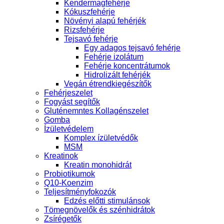
Kendermagfehérje
Kókuszfehérje
Növényi alapú fehérjék
Rizsfehérje
Tejsavó fehérje
Egy adagos tejsavó fehérje
Fehérje izolátum
Fehérje koncentrátumok
Hidrolizált fehérjék
Vegán étrendkiegészítők
Fehérjeszelet
Fogyást segítők
Gluténemntes Kollagénszelet
Gomba
Ízületvédelem
Komplex ízületvédők
MSM
Kreatinok
Kreatin monohidrát
Probiotikumok
Q10-Koenzim
Teljesítményfokozók
Edzés előtti stimulánsok
Tömegnövelők és szénhidrátok
Zsírégetők