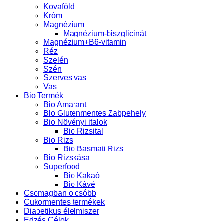
Kovaföld
Króm
Magnézium
Magnézium-biszglicinát
Magnézium+B6-vitamin
Réz
Szelén
Szén
Szerves vas
Vas
Bio Termék
Bio Amarant
Bio Gluténmentes Zabpehely
Bio Növényi italok
Bio Rizsital
Bio Rizs
Bio Basmati Rizs
Bio Rizskása
Superfood
Bio Kakaó
Bio Kávé
Csomagban olcsóbb
Cukormentes termékek
Diabetikus élelmiszer
Edzés Célok