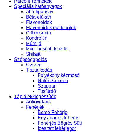
Paleolit Termékek
Speciális hatóanyagok
Alfa-liponsav
Béta-glükán
Flavonoidok
Flavonoidok polifenolok
Glükozamin
Kondroitin
Múmijó
Myo-inositol, Inozitol
Shilajit
Szépségápolás
Óvszer
Tisztálkodás
Folyékony kézmosó
Natúr Sampon
Szappan
Tusfürdő
Táplálékkiegészítők
Antioxidáns
Fehérjék
Borsó Fehérje
Egy adagos fehérje
Fehérjés Bögrés Süti
Ízesített fehérjepor