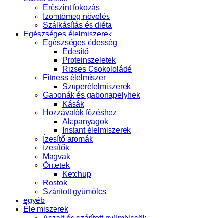
Erőszint fokozás
Izomtömeg növelés
Szálkásítás és diéta
Egészséges élelmiszerek
Egészséges édesség
Édesítő
Proteinszeletek
Rizses Csokololádé
Fitness élelmiszer
Szuperélelmiszerek
Gabonák és gabonapelyhek
Kásák
Hozzávalók főzéshez
Alapanyagok
Instant élelmiszerek
Ízesítő aromák
Ízesítők
Magvak
Öntetek
Ketchup
Rostok
Szárított gyümölcs
egyéb
Élelmiszerek
Aszalt és szárított gyümölcsök