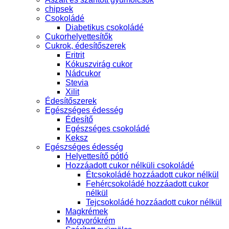
chipsek
Csokoládé
Diabetikus csokoládé
Cukorhelyettesítők
Cukrok, édesítőszerek
Eritrit
Kókuszvirág cukor
Nádcukor
Stevia
Xilit
Édesítőszerek
Egészséges édesség
Édesítő
Egészséges csokoládé
Keksz
Egészséges édesség
Helyettesítő pótló
Hozzáadott cukor nélküli csokoládé
Étcsokoládé hozzáadott cukor nélkül
Fehércsokoládé hozzáadott cukor
nélkül
Tejcsokoládé hozzáadott cukor nélkül
Magkrémek
Mogyorókrém