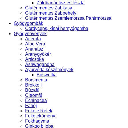
Zöldbanánlisztes tészta
Gluténmentes Zabkása
Gluténmentes Zabpehely
Gluténmentes Zsemlemorzsa Panírmorzsa
Gyógygombák
Cordyceps, kínai hernyógomba
Gyógynövények
Acerola
Aloe Vera
Ananász
Aranygyökér
Articsóka
Ashwagandha
Ayurvéda készítmények
Boswellia
Borsmenta
Brokkoli
Búzafű
Citromfű
Echinacea
Fahéj
Fekete Retek
Feketekömény
Fokhagyma
Ginkgo biloba