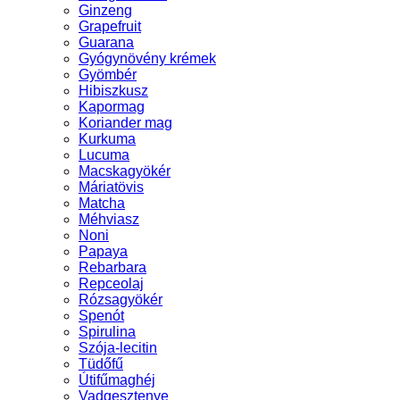
Ginzeng
Grapefruit
Guarana
Gyógynövény krémek
Gyömbér
Hibiszkusz
Kapormag
Koriander mag
Kurkuma
Lucuma
Macskagyökér
Máriatövis
Matcha
Méhviasz
Noni
Papaya
Rebarbara
Repceolaj
Rózsagyökér
Spenót
Spirulina
Szója-lecitin
Tüdőfű
Útifűmaghéj
Vadgesztenye