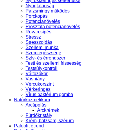
Nyirokkeringés serkentése
Nyugtalanság
Pajzsmirigy működés
Porckopás
Potencianövelés
Prosztata potencianövelés
Rovarcsípés
Stressz
Stresszoldás
Szellemi munka
Szem egészsége
Szív- és érrendszer
Testi és szellemi frissesség
Testsúlykontroll
Változókor
Vashiány
Vércukorszint
Vérkeringés
Vírus baktérium gomba
Natúrkozmetikum
Arcápolás
Arckrémek
Fürdőkristály
Krém, balzsam, szérum
Paleolit étrend