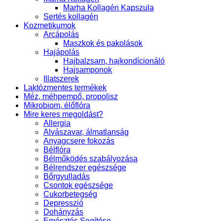
Marha Kollagén Kapszula
Sertés kollagén
Kozmetikumok
Arcápolás
Maszkok és pakolások
Hajápolás
Hajbalzsam, hajkondícionáló
Hajsamponok
Illatszerek
Laktózmentes termékek
Méz, méhpempő, propolisz
Mikrobiom, élőflóra
Mire keres megoldást?
Allergia
Alvászavar, álmatlanság
Anyagcsere fokozás
Bélflóra
Bélműködés szabályozása
Bélrendszer egészsége
Bőrgyulladás
Csontok egészsége
Cukorbetegség
Depresszió
Dohányzás
Emésztés Segítése