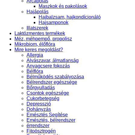
Arcápolás
Maszkok és pakolások
Hajápolás
Hajbalzsam, hajkondícionáló
Hajsamponok
Illatszerek
Laktózmentes termékek
Méz, méhpempő, propolisz
Mikrobiom, élőflóra
Mire keres megoldást?
Allergia
Alvászavar, álmatlanság
Anyagcsere fokozás
Bélflóra
Bélműködés szabályozása
Bélrendszer egészsége
Bőrgyulladás
Csontok egészsége
Cukorbetegség
Depresszió
Dohányzás
Emésztés Segítése
Emésztés, bélrendszer
érrendszer
Fitoösztrogén