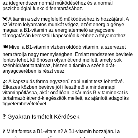
az idegrendszer normál működéséhez és a normál
pszichológiai funkció fenntartásához.
💓 A tiamin a szív megfelelő működéséhez is hozzájárul. A
szívizom folyamatos munkát végez, ezért energiaigénye
magas; a B1-vitamin az energiatermelő anyagcsere
támogatásán keresztül kapcsolódik ehhez a folyamathoz.
🍽️ Mivel a B1-vitamin vízben oldódó vitamin, a szervezet
nem tárolja nagy mennyiségben. Emiatt rendszeres bevitele
fontos lehet, különösen olyan étrend mellett, amely sok
szénhidrátot tartalmaz, hiszen a tiamin a szénhidrát-
anyagcserében is részt vesz.
🌿 A kapszulás forma egyszerű napi rutint tesz lehetővé.
Étkezés közben bevéve jól illeszthető a mindennapi
vitaminpótlásba, akár önállóan, akár más B-vitaminokat is
tartalmazó étrend-kiegészítők mellett, az ajánlott adagolás
figyelembevételével.
❓ Gyakran Ismételt Kérdések
❓ Miért fontos a B1-vitamin? A B1-vitamin hozzájárul a