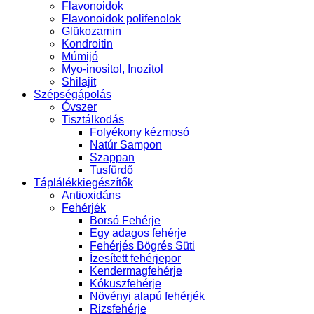
Flavonoidok
Flavonoidok polifenolok
Glükozamin
Kondroitin
Múmijó
Myo-inositol, Inozitol
Shilajit
Szépségápolás
Óvszer
Tisztálkodás
Folyékony kézmosó
Natúr Sampon
Szappan
Tusfürdő
Táplálékkiegészítők
Antioxidáns
Fehérjék
Borsó Fehérje
Egy adagos fehérje
Fehérjés Bögrés Süti
Ízesített fehérjepor
Kendermagfehérje
Kókuszfehérje
Növényi alapú fehérjék
Rizsfehérje