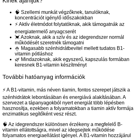
Kinek ajánljuk?
🧠 Szellemi munkát végzőknek, tanulóknak,
koncentrációt igénylő időszakokban
⚡ Aktív életmódot folytatóknak, akik támogatnák az
energiatermelő anyagcserét
💓 Azoknak, akik a szív és az idegrendszer normál
működését szeretnék támogatni
🍚 Magasabb szénhidrátbevitel mellett tudatos B1-
vitamin pótláshoz
🌿 Mindazoknak, akik egyszerű, kapszulás formában
keresnek B1-vitamin készítményt
További hatóanyag információk
⚡ A B1-vitamin, más néven tiamin, fontos szerepet játszik a
szénhidrátok lebontásában és energiává alakításában. A
szervezet a tápanyagokból nyert energiát több lépésben
hasznosítja, ezekben a folyamatokban a tiamin aktív formája
enzimatikus segítőként vesz részt.
🧠 Az idegrendszer különösen érzékeny a megfelelő B-
vitamin ellátottságra, mivel az idegsejtek működése
folyamatos energiaellátást igényel. A B1-vitamin hozzájárul