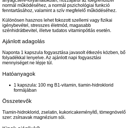
anyagcsere-folyamatokban, hozzájárul az idegrendszer
normál működéséhez, a normál pszichológiai funkció
fenntartásához, valamint a szív megfelelő működéséhez.
Különösen hasznos lehet fokozott szellemi vagy fizikai
igénybevétel, stresszes életmód, magasabb
szénhidrátbevitel, illetve tudatos vitaminpótlás esetén.
Ajánlott adagolás
Naponta 1 kapszula fogyasztása javasolt étkezés közben, bő
folyadékkal lenyelve. Az ajánlott napi fogyasztási
mennyiséget ne lépje túl.
Hatóanyagok
1 kapszula: 100 mg B1-vitamin, tiamin-hidroklorid
formájában
Összetevők
Tiamin-hidroklorid, zselatin, kukoricakeményítő, tömegnövelő
szer: zsírsavak magnézium sói.