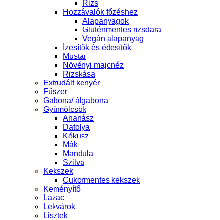
Rizs
Hozzávalók főzéshez
Alapanyagok
Gluténmentes rizsdara
Vegán alapanyag
Ízesítők és édesítők
Mustár
Növényi majonéz
Rizskása
Extrudált kenyér
Fűszer
Gabona/ álgabona
Gyümölcsök
Ananász
Datolya
Kókusz
Mák
Mandula
Szilva
Kekszek
Cukormentes kekszek
Keményítő
Lazac
Lekvárok
Lisztek