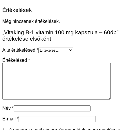
Értékelések
Még nincsenek értékelések.
„Vitaking B-1 vitamin 100 mg kapszula – 60db”
értékelése elsőként
A te értékelésed
*
Értékelésed
*
Név
*
E-mail
*
A nevem, e-mail címem, és weboldalcímem mentése a