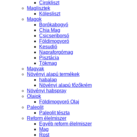
Cirokliszt
Maglisztek
Kölesliszt
Magok
Borókabogyó
Chia Mag
Csicseriborsó
Földimogyoró
Kesudió
Napraforgómag
Pisztácia
Tökmag
Magvak
Növényi alapú termékek
habalap
Növényi alapú főzőkrém
Növényi habspray
Olajok
Földimogyoró Olaj
Paleolit
Paleolit tészta
Reform élelmiszer
Egyéb reform élelmiszer
Mag
Rost