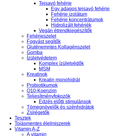
Tejsavó fehérje
Egy adagos tejsavó fehérje
Fehérje izolátum
Fehérje koncentrátumok
Hidrolizált fehérjék
Vegán étrendkiegészítők
Fehérjeszelet
Fogyást segítők
Gluténemntes Kollagénszelet
Gomba
Ízületvédelem
Komplex ízületvédők
MSM
Kreatinok
Kreatin monohidrát
Probiotikumok
Q10-Koenzim
Teljesítményfokozók
Edzés előtti stimulánsok
Tömegnövelők és szénhidrátok
Zsírégetők
Tesztek
Tojásmentes élelmiszerek
Vitamin A-Z
A vitamin