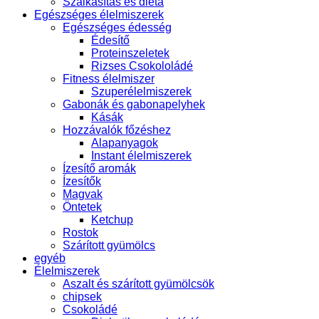
Szálkásítás és diéta
Egészséges élelmiszerek
Egészséges édesség
Édesítő
Proteinszeletek
Rizses Csokololádé
Fitness élelmiszer
Szuperélelmiszerek
Gabonák és gabonapelyhek
Kásák
Hozzávalók főzéshez
Alapanyagok
Instant élelmiszerek
Ízesítő aromák
Ízesítők
Magvak
Öntetek
Ketchup
Rostok
Szárított gyümölcs
egyéb
Élelmiszerek
Aszalt és szárított gyümölcsök
chipsek
Csokoládé