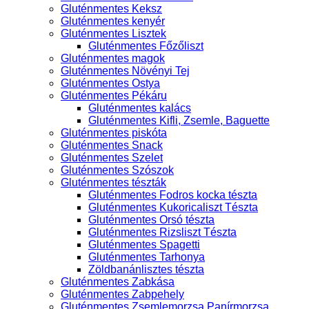
Gluténmentes Keksz
Gluténmentes kenyér
Gluténmentes Lisztek
Gluténmentes Főzőliszt
Gluténmentes magok
Gluténmentes Növényi Tej
Gluténmentes Ostya
Gluténmentes Pékáru
Gluténmentes kalács
Gluténmentes Kifli, Zsemle, Baguette
Gluténmentes piskóta
Gluténmentes Snack
Gluténmentes Szelet
Gluténmentes Szószok
Gluténmentes tészták
Gluténmentes Fodros kocka tészta
Gluténmentes Kukoricaliszt Tészta
Gluténmentes Orsó tészta
Gluténmentes Rizsliszt Tészta
Gluténmentes Spagetti
Gluténmentes Tarhonya
Zöldbanánlisztes tészta
Gluténmentes Zabkása
Gluténmentes Zabpehely
Gluténmentes Zsemlemorzsa Panírmorzsa