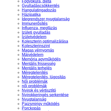
Fogyókúra, diéta
Gyulladáscsökkentés
Hangulatingadozás
Házipatika
Idegrendszer nyugtalanság
Immunerősítés
Influenza, megfázás
Izületi gyulladás
Ízületvédelem
Koleszterin optimalizálása
Koleszterinszint
Magas vérnyomás
Májvédelem
Memória agyműködés
Mentális frissesség
Mentális terhelés
Méregtelenítés
Méregtelenítés, lúgosítás
Női problémák
női problémák
Nyirok és vértisztító
Nyirokkeringés serkentése
Nyugtalanság
Pajzsmirigy működés
Porckopás