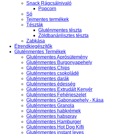
Snack Rágcsálnivaló
Popcorn
Só
Tejmentes termékek
Tészták
Gluténmentes tészta
Zöldbanánlisztes tészta
Zabkása
Étrendkiegészítők
Gluténmentes Termékek
Gluténmentes Aprósütemény
Gluténmentes Burgonyapehely
Gluténmentes Chips
Gluténmentes csokoládé
Gluténmentes darák
Gluténmentes édesség
Gluténmentes Extrudált Kenyér
Gluténmentes Fehérjeszelet
Gluténmentes Gabonapehely - Kása
Gluténmentes Granola
Gluténmentes habkrémek
Gluténmentes habspray
Gluténmentes Hamburger
Gluténmentes Hot Dog Kifli
Gluténmentes instant leves