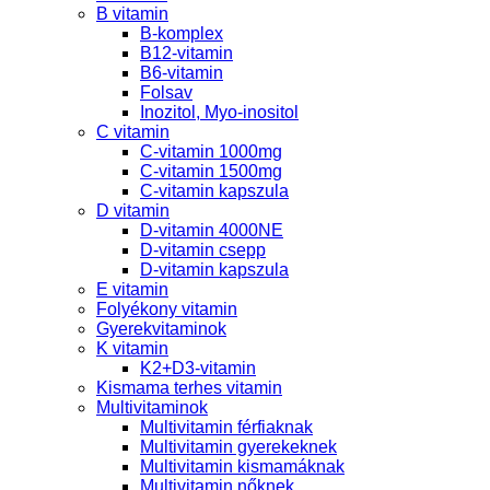
B vitamin
B-komplex
B12-vitamin
B6-vitamin
Folsav
Inozitol, Myo-inositol
C vitamin
C-vitamin 1000mg
C-vitamin 1500mg
C-vitamin kapszula
D vitamin
D-vitamin 4000NE
D-vitamin csepp
D-vitamin kapszula
E vitamin
Folyékony vitamin
Gyerekvitaminok
K vitamin
K2+D3-vitamin
Kismama terhes vitamin
Multivitaminok
Multivitamin férfiaknak
Multivitamin gyerekeknek
Multivitamin kismamáknak
Multivitamin nőknek