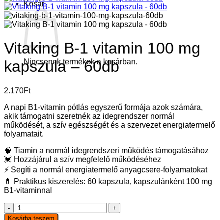
Kosár
Vitaking B-1 vitamin 100 mg
Nincsenek termékek a kosárban.
kapszula – 60db
2.170
Ft
A napi B1-vitamin pótlás egyszerű formája azok számára,
akik támogatni szeretnék az idegrendszer normál
működését, a szív egészségét és a szervezet energiatermelő
folyamatait.
🧠 Tiamin a normál idegrendszeri működés támogatásához
💓 Hozzájárul a szív megfelelő működéséhez
⚡ Segíti a normál energiatermelő anyagcsere-folyamatokat
💊 Praktikus kiszerelés: 60 kapszula, kapszulánként 100 mg
B1-vitaminnal
Vitaking
B-
Kosárba teszem