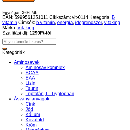
1
vitamin
Egységár:
36
Ft
/
db
100
EAN:
5999561251011
Cikkszám:
vit-0114
Kategória:
B
mg
vitamin
Címkék:
b vitamin
,
energia
,
idegrendszer
,
vitaking
kapszula
Márka:
Vitaking
-
Szállítási díj:
1290Ft-tól
60db
mennyiség
Keresés
a
következőre:
Kategóriák
Aminosavak
Aminosav komplex
BCAA
EAA
Lizin
Taurin
Triptofán, L–Tryptophan
Ásványi anyagok
Cink
Jód
Kálium
Kovaföld
Króm