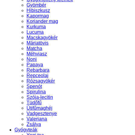
Gyömbér
Hibiszkusz
Kapormag
Koriander mag
Kurkuma
Lucuma
Macskagyökér
Máriatövis
Matcha
Méhviasz
Noni
Papaya
Rebarbara
Repceolaj
Rózsagyökér
Spenót
Spirulina
Szója-lecitin
Tüdőfű
Útifűmaghéj
Vadgesztenye
Valeriana
Zsálya
Gyógyteák