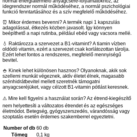
normál energiatermelő anyagcsere-folyamatokhoz, az
idegrendszer normál működéséhez, a normál pszichológiai
funkció fenntartásához és a szív megfelelő működéséhez.
⏰ Mikor érdemes bevenni? A termék napi 1 kapszulás
adagolással, étkezés közben javasolt. Így könnyen
beépíthető a napi rutinba, például ebéd vagy vacsora mellé.
💧 Raktározza a szervezet a B1-vitamint? A tiamin vízben
oldódó vitamin, ezért a szervezet csak korlátozottan tárolja.
Ezért lehet fontos a rendszeres, megfelelő mennyiségű
bevitel.
🍚 Kinek lehet különösen hasznos? Olyanoknak, akik sok
szellemi munkát végeznek, aktív életet élnek, magasabb
szénhidrátbevitel mellett szeretnék támogatni
anyagcseréjüket, vagy célzott B1-vitamin pótlást keresnek.
⚠️ Mire kell figyelni a használat során? Az étrend-kiegészítő
nem helyettesíti a változatos étrendet és az egészséges
életmódot. Betegség, gyógyszerszedés, várandósság vagy
szoptatás esetén érdemes szakemberrel egyeztetni.
Number of db
60 db
Tömeg
0,1 kg