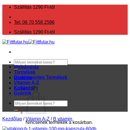
Skip
Szállítás 1290 Ft-tól
to
content
Tel: 06 70 558 2596
Szállítás 1290 Ft-tól
Keresés
a
Webáruház
következőre:
Termékek
Gluténmentes Termékek
Belépés
Vitamin A-Z
Kollagén
Kosár /
0
Ft
Gyártók
Keresés
a
következőre:
Kezdőlap
/
Vitamin A-Z
/
B vitamin
Nincsenek termékek a kosárban.