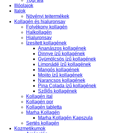
Yogi tea
Illóolajok
Italok
Növényi tejtermékek
Kollagén és hialuronsav
Folyékony kollagén
Halkollagén
Hialuronsav
Ízesített kollagének
Ananászos kollagének
Dinnye ízű kollagének
Gyümölcsös ízű kollagének
Limonádé ízű kollagének
Mangós kollagének
Mojito ízű kollagének
Narancsos kollagének
Pina Colada ízű kollagének
Szőlős kollagének
Kollagén ital
Kollagén por
Kollagén tabletta
Marha Kollagén
Marha Kollagén Kapszula
Sertés kollagén
Kozmetikumok