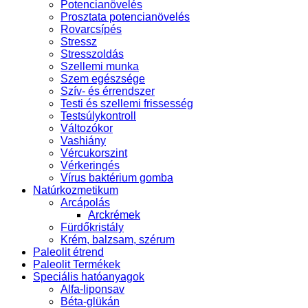
Potencianövelés
Prosztata potencianövelés
Rovarcsípés
Stressz
Stresszoldás
Szellemi munka
Szem egészsége
Szív- és érrendszer
Testi és szellemi frissesség
Testsúlykontroll
Változókor
Vashiány
Vércukorszint
Vérkeringés
Vírus baktérium gomba
Natúrkozmetikum
Arcápolás
Arckrémek
Fürdőkristály
Krém, balzsam, szérum
Paleolit étrend
Paleolit Termékek
Speciális hatóanyagok
Alfa-liponsav
Béta-glükán