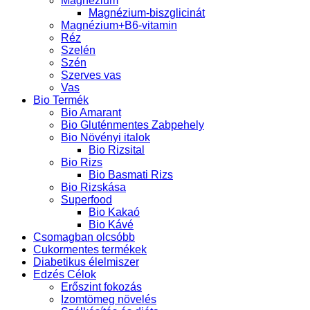
Magnézium
Magnézium-biszglicinát
Magnézium+B6-vitamin
Réz
Szelén
Szén
Szerves vas
Vas
Bio Termék
Bio Amarant
Bio Gluténmentes Zabpehely
Bio Növényi italok
Bio Rizsital
Bio Rizs
Bio Basmati Rizs
Bio Rizskása
Superfood
Bio Kakaó
Bio Kávé
Csomagban olcsóbb
Cukormentes termékek
Diabetikus élelmiszer
Edzés Célok
Erőszint fokozás
Izomtömeg növelés