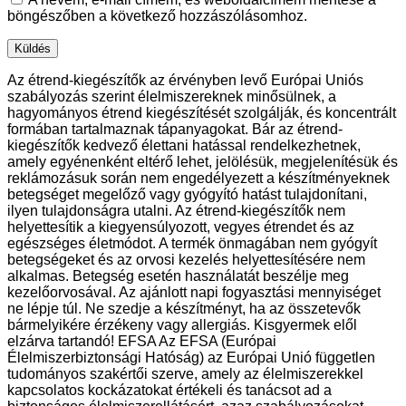
böngészőben a következő hozzászólásomhoz.
Az étrend-kiegészítők az érvényben levő Európai Uniós
szabályozás szerint élelmiszereknek minősülnek, a
hagyományos étrend kiegészítését szolgálják, és koncentrált
formában tartalmaznak tápanyagokat. Bár az étrend-
kiegészítők kedvező élettani hatással rendelkezhetnek,
amely egyénenként eltérő lehet, jelölésük, megjelenítésük és
reklámozásuk során nem engedélyezett a készítményeknek
betegséget megelőző vagy gyógyító hatást tulajdonítani,
ilyen tulajdonságra utalni. Az étrend-kiegészítők nem
helyettesítik a kiegyensúlyozott, vegyes étrendet és az
egészséges életmódot. A termék önmagában nem gyógyít
betegségeket és az orvosi kezelés helyettesítésére nem
alkalmas. Betegség esetén használatát beszélje meg
kezelőorvosával. Az ajánlott napi fogyasztási mennyiséget
ne lépje túl. Ne szedje a készítményt, ha az összetevők
bármelyikére érzékeny vagy allergiás. Kisgyermek elől
elzárva tartandó! EFSA Az EFSA (Európai
Élelmiszerbiztonsági Hatóság) az Európai Unió független
tudományos szakértői szerve, amely az élelmiszerekkel
kapcsolatos kockázatokat értékeli és tanácsot ad a