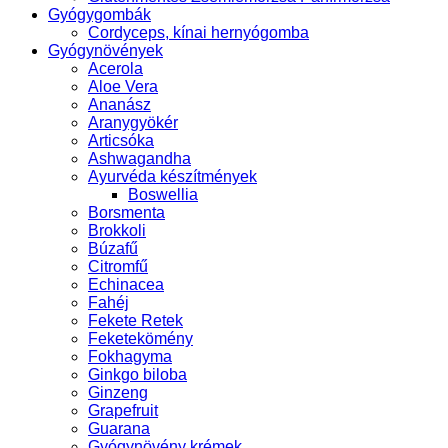
Gyógygombák
Cordyceps, kínai hernyógomba
Gyógynövények
Acerola
Aloe Vera
Ananász
Aranygyökér
Articsóka
Ashwagandha
Ayurvéda készítmények
Boswellia
Borsmenta
Brokkoli
Búzafű
Citromfű
Echinacea
Fahéj
Fekete Retek
Feketekömény
Fokhagyma
Ginkgo biloba
Ginzeng
Grapefruit
Guarana
Gyógynövény krémek