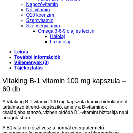
Napozóvitamin
Női vitamin
Q10 koenzim
Szemvitamin
Szépségvitamin
Omega 3-6-9 olaj és lecitin
Halolaj
Lazacolaj
Leírás
További információk
Vélemények (0)
Tájékoztatás
Vitaking B-1 vitamin 100 mg kapszula –
60 db
A Vitaking B-1 vitamin 100 mg kapszula tiamin-hidrokloridot
tartalmazó étrend-kiegészítő, amely a B-vitaminok
családjába tartozó, vízben oldódó B1-vitamint biztosítja napi
adagolásban.
A B1-vitamin részt vesz a normál energiatermelő