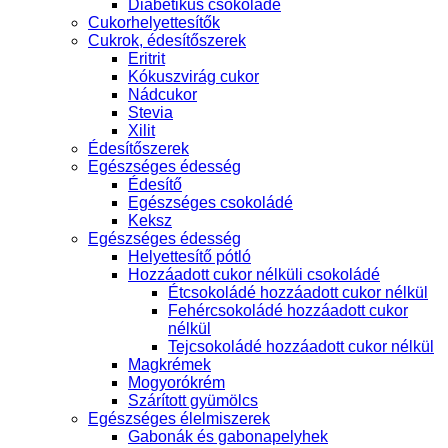
Diabetikus csokoládé
Cukorhelyettesítők
Cukrok, édesítőszerek
Eritrit
Kókuszvirág cukor
Nádcukor
Stevia
Xilit
Édesítőszerek
Egészséges édesség
Édesítő
Egészséges csokoládé
Keksz
Egészséges édesség
Helyettesítő pótló
Hozzáadott cukor nélküli csokoládé
Étcsokoládé hozzáadott cukor nélkül
Fehércsokoládé hozzáadott cukor
nélkül
Tejcsokoládé hozzáadott cukor nélkül
Magkrémek
Mogyorókrém
Szárított gyümölcs
Egészséges élelmiszerek
Gabonák és gabonapelyhek