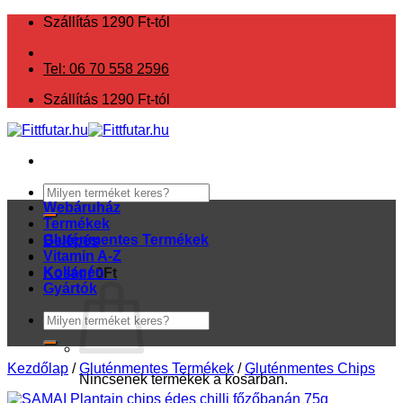
Skip
Szállítás 1290 Ft-tól
to
content
Tel: 06 70 558 2596
Szállítás 1290 Ft-tól
Keresés
a
Webáruház
következőre:
Termékek
Gluténmentes Termékek
Belépés
Vitamin A-Z
Kollagén
Kosár /
0
Ft
Gyártók
Keresés
a
következőre:
Kezdőlap
/
Gluténmentes Termékek
/
Gluténmentes Chips
Nincsenek termékek a kosárban.