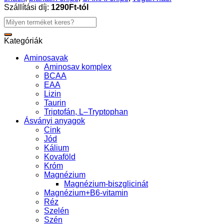
Szállítási díj:
1290Ft-tól
Keresés
a
következőre:
Kategóriák
Aminosavak
Aminosav komplex
BCAA
EAA
Lizin
Taurin
Triptofán, L–Tryptophan
Ásványi anyagok
Cink
Jód
Kálium
Kovaföld
Króm
Magnézium
Magnézium-biszglicinát
Magnézium+B6-vitamin
Réz
Szelén
Szén