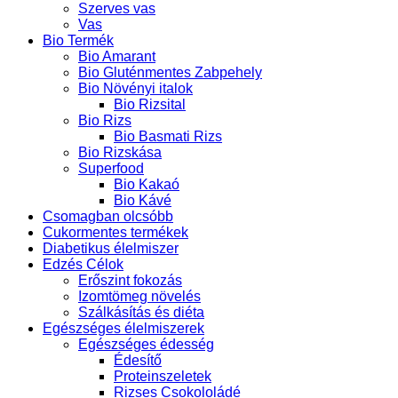
Szerves vas
Vas
Bio Termék
Bio Amarant
Bio Gluténmentes Zabpehely
Bio Növényi italok
Bio Rizsital
Bio Rizs
Bio Basmati Rizs
Bio Rizskása
Superfood
Bio Kakaó
Bio Kávé
Csomagban olcsóbb
Cukormentes termékek
Diabetikus élelmiszer
Edzés Célok
Erőszint fokozás
Izomtömeg növelés
Szálkásítás és diéta
Egészséges élelmiszerek
Egészséges édesség
Édesítő
Proteinszeletek
Rizses Csokololádé