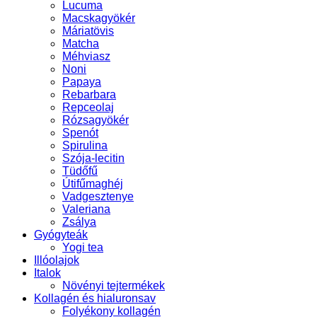
Lucuma
Macskagyökér
Máriatövis
Matcha
Méhviasz
Noni
Papaya
Rebarbara
Repceolaj
Rózsagyökér
Spenót
Spirulina
Szója-lecitin
Tüdőfű
Útifűmaghéj
Vadgesztenye
Valeriana
Zsálya
Gyógyteák
Yogi tea
Illóolajok
Italok
Növényi tejtermékek
Kollagén és hialuronsav
Folyékony kollagén