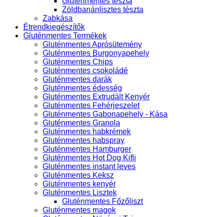
Gluténmentes tészta
Zöldbanánlisztes tészta
Zabkása
Étrendkiegészítők
Gluténmentes Termékek
Gluténmentes Aprósütemény
Gluténmentes Burgonyapehely
Gluténmentes Chips
Gluténmentes csokoládé
Gluténmentes darák
Gluténmentes édesség
Gluténmentes Extrudált Kenyér
Gluténmentes Fehérjeszelet
Gluténmentes Gabonapehely - Kása
Gluténmentes Granola
Gluténmentes habkrémek
Gluténmentes habspray
Gluténmentes Hamburger
Gluténmentes Hot Dog Kifli
Gluténmentes instant leves
Gluténmentes Keksz
Gluténmentes kenyér
Gluténmentes Lisztek
Gluténmentes Főzőliszt
Gluténmentes magok