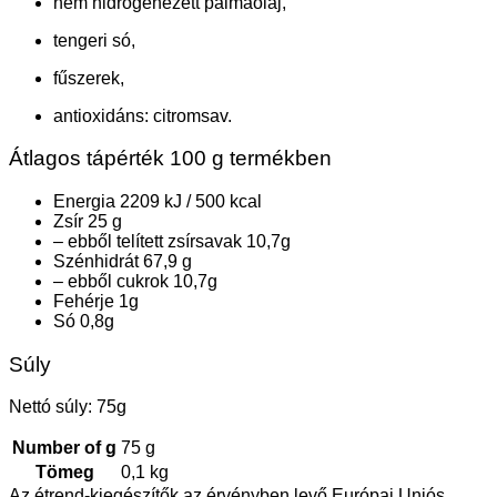
nem hidrogénezett pálmaolaj,
tengeri só,
fűszerek,
antioxidáns: citromsav.
Átlagos tápérték 100 g termékben
Energia 2209 kJ / 500 kcal
Zsír 25 g
– ebből telített zsírsavak 10,7g
Szénhidrát 67,9 g
– ebből cukrok 10,7g
Fehérje 1g
Só 0,8g
Súly
Nettó súly: 75g
Number of g
75 g
Tömeg
0,1 kg
Az étrend-kiegészítők az érvényben levő Európai Uniós