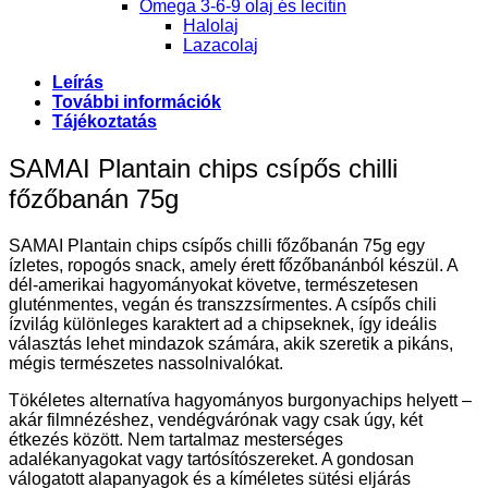
Omega 3-6-9 olaj és lecitin
Halolaj
Lazacolaj
Leírás
További információk
Tájékoztatás
SAMAI Plantain chips csípős chilli
főzőbanán 75g
SAMAI Plantain chips csípős chilli főzőbanán 75g egy
ízletes, ropogós snack, amely érett főzőbanánból készül. A
dél-amerikai hagyományokat követve, természetesen
gluténmentes, vegán és transzzsírmentes. A csípős chili
ízvilág különleges karaktert ad a chipseknek, így ideális
választás lehet mindazok számára, akik szeretik a pikáns,
mégis természetes nassolnivalókat.
Tökéletes alternatíva hagyományos burgonyachips helyett –
akár filmnézéshez, vendégvárónak vagy csak úgy, két
étkezés között. Nem tartalmaz mesterséges
adalékanyagokat vagy tartósítószereket. A gondosan
válogatott alapanyagok és a kíméletes sütési eljárás