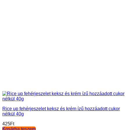
Rice up fehérjeszelet keksz és krém ízű hozzáadott cukor
nélkül 40g
425
Ft
Kosárba teszem