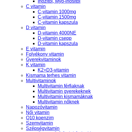
Inozitol, Myo-inositol
C vitamin
C-vitamin 1000mg
C-vitamin 1500mg
C-vitamin kapszula
D vitamin
D-vitamin 4000NE
D-vitamin csepp
D-vitamin kapszula
E vitamin
Folyékony vitamin
Gyerekvitaminok
K vitamin
K2+D3-vitamin
Kismama terhes vitamin
Multivitaminok
Multivitamin férfiaknak
Multivitamin gyerekeknek
Multivitamin kismamáknak
Multivitamin nőknek
Napozóvitamin
Női vitamin
Q10 koenzim
Szemvitamin
Szépségvitamin