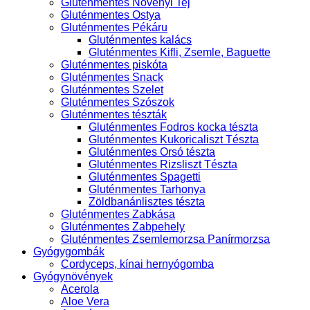
Gluténmentes Növényi Tej
Gluténmentes Ostya
Gluténmentes Pékáru
Gluténmentes kalács
Gluténmentes Kifli, Zsemle, Baguette
Gluténmentes piskóta
Gluténmentes Snack
Gluténmentes Szelet
Gluténmentes Szószok
Gluténmentes tészták
Gluténmentes Fodros kocka tészta
Gluténmentes Kukoricaliszt Tészta
Gluténmentes Orsó tészta
Gluténmentes Rizsliszt Tészta
Gluténmentes Spagetti
Gluténmentes Tarhonya
Zöldbanánlisztes tészta
Gluténmentes Zabkása
Gluténmentes Zabpehely
Gluténmentes Zsemlemorzsa Panírmorzsa
Gyógygombák
Cordyceps, kínai hernyógomba
Gyógynövények
Acerola
Aloe Vera