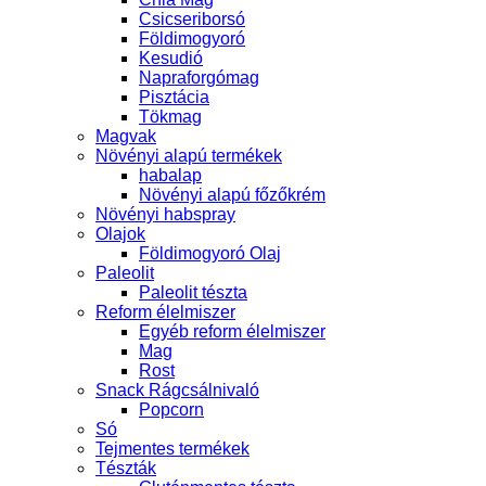
Csicseriborsó
Földimogyoró
Kesudió
Napraforgómag
Pisztácia
Tökmag
Magvak
Növényi alapú termékek
habalap
Növényi alapú főzőkrém
Növényi habspray
Olajok
Földimogyoró Olaj
Paleolit
Paleolit tészta
Reform élelmiszer
Egyéb reform élelmiszer
Mag
Rost
Snack Rágcsálnivaló
Popcorn
Só
Tejmentes termékek
Tészták