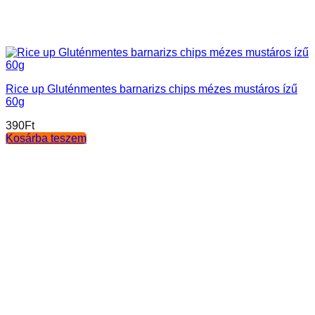
Rice up Gluténmentes barnarizs chips mézes mustáros ízű
60g
390
Ft
Kosárba teszem