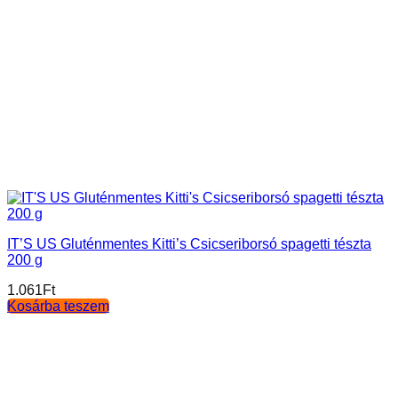
IT’S US Gluténmentes Kitti’s Csicseriborsó spagetti tészta
200 g
1.061
Ft
Kosárba teszem