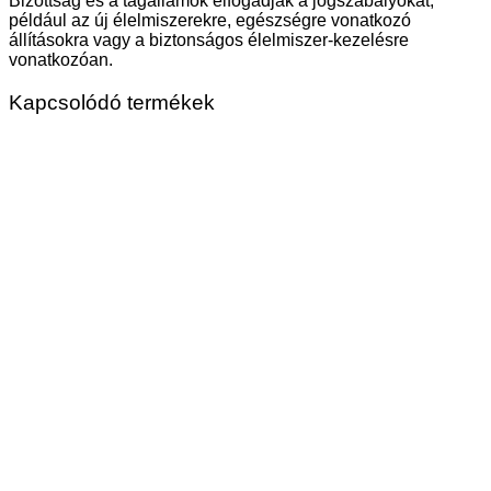
Bizottság és a tagállamok elfogadják a jogszabályokat,
például az új élelmiszerekre, egészségre vonatkozó
állításokra vagy a biztonságos élelmiszer-kezelésre
vonatkozóan.
Kapcsolódó termékek