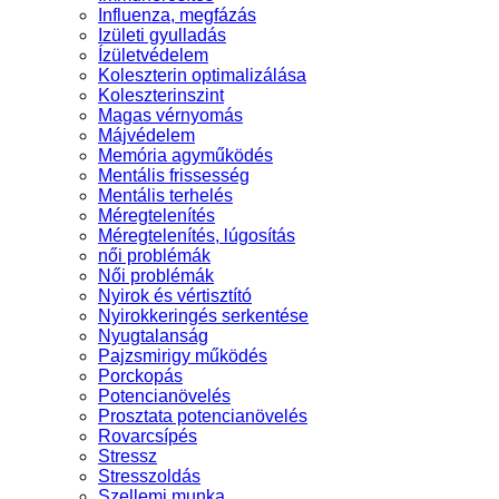
Influenza, megfázás
Izületi gyulladás
Ízületvédelem
Koleszterin optimalizálása
Koleszterinszint
Magas vérnyomás
Májvédelem
Memória agyműködés
Mentális frissesség
Mentális terhelés
Méregtelenítés
Méregtelenítés, lúgosítás
női problémák
Női problémák
Nyirok és vértisztító
Nyirokkeringés serkentése
Nyugtalanság
Pajzsmirigy működés
Porckopás
Potencianövelés
Prosztata potencianövelés
Rovarcsípés
Stressz
Stresszoldás
Szellemi munka