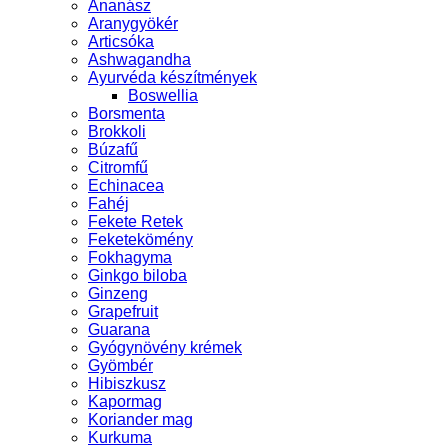
Ananász
Aranygyökér
Articsóka
Ashwagandha
Ayurvéda készítmények
Boswellia
Borsmenta
Brokkoli
Búzafű
Citromfű
Echinacea
Fahéj
Fekete Retek
Feketekömény
Fokhagyma
Ginkgo biloba
Ginzeng
Grapefruit
Guarana
Gyógynövény krémek
Gyömbér
Hibiszkusz
Kapormag
Koriander mag
Kurkuma