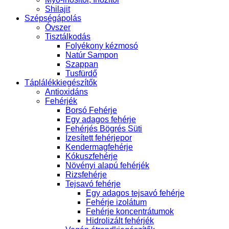
Shilajit
Szépségápolás
Óvszer
Tisztálkodás
Folyékony kézmosó
Natúr Sampon
Szappan
Tusfürdő
Táplálékkiegészítők
Antioxidáns
Fehérjék
Borsó Fehérje
Egy adagos fehérje
Fehérjés Bögrés Süti
Ízesített fehérjepor
Kendermagfehérje
Kókuszfehérje
Növényi alapú fehérjék
Rizsfehérje
Tejsavó fehérje
Egy adagos tejsavó fehérje
Fehérje izolátum
Fehérje koncentrátumok
Hidrolizált fehérjék