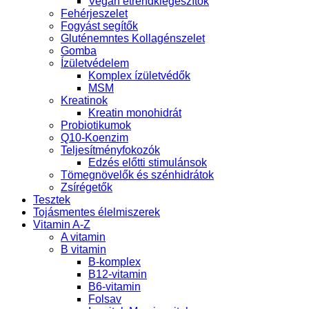
Vegán étrendkiegészítők
Fehérjeszelet
Fogyást segítők
Gluténemntes Kollagénszelet
Gomba
Ízületvédelem
Komplex ízületvédők
MSM
Kreatinok
Kreatin monohidrát
Probiotikumok
Q10-Koenzim
Teljesítményfokozók
Edzés előtti stimulánsok
Tömegnövelők és szénhidrátok
Zsírégetők
Tesztek
Tojásmentes élelmiszerek
Vitamin A-Z
A vitamin
B vitamin
B-komplex
B12-vitamin
B6-vitamin
Folsav