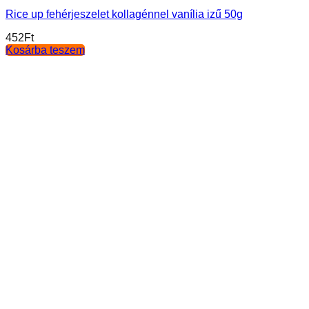
Rice up fehérjeszelet kollagénnel vanília izű 50g
452
Ft
Kosárba teszem