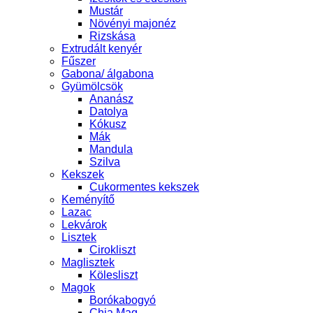
Mustár
Növényi majonéz
Rizskása
Extrudált kenyér
Fűszer
Gabona/ álgabona
Gyümölcsök
Ananász
Datolya
Kókusz
Mák
Mandula
Szilva
Kekszek
Cukormentes kekszek
Keményítő
Lazac
Lekvárok
Lisztek
Cirokliszt
Maglisztek
Kölesliszt
Magok
Borókabogyó
Chia Mag