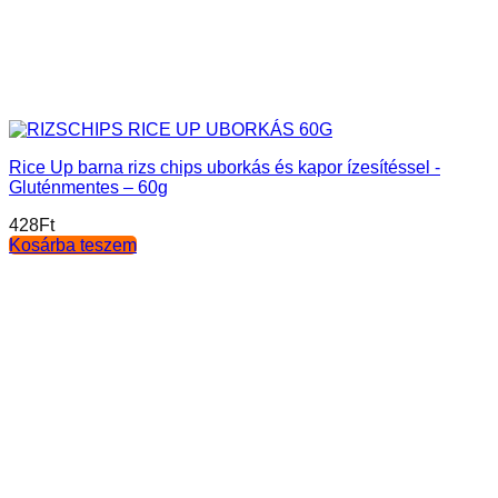
Rice Up barna rizs chips uborkás és kapor ízesítéssel -
Gluténmentes – 60g
428
Ft
Kosárba teszem