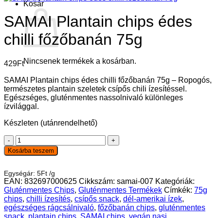
Kosár
SAMAI Plantain chips édes
chilli főzőbanán 75g
Nincsenek termékek a kosárban.
429
Ft
SAMAI Plantain chips édes chilli főzőbanán 75g – Ropogós,
természetes plantain szeletek csípős chili ízesítéssel.
Egészséges, gluténmentes nassolnivaló különleges
ízvilággal.
Készleten (utánrendelhető)
SAMAI
Plantain
Kosárba teszem
chips
édes
Egységár:
5
Ft
/
g
chilli
EAN:
832697000625
Cikkszám:
samai-007
Kategóriák:
főzőbanán
Gluténmentes Chips
,
Gluténmentes Termékek
Címkék:
75g
75g
chips
,
chilli ízesítés
,
csípős snack
,
dél-amerikai ízek
,
mennyiség
egészséges rágcsálnivaló
,
főzőbanán chips
,
gluténmentes
snack
,
plantain chips
,
SAMAI chips
,
vegán nasi