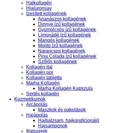
Halkollagén
Hialuronsav
Ízesített kollagének
Ananászos kollagének
Dinnye ízű kollagének
Gyümölcsös ízű kollagének
Limonádé ízű kollagének
Mangós kollagének
Mojito ízű kollagének
Narancsos kollagének
Pina Colada ízű kollagének
Szőlős kollagének
Kollagén ital
Kollagén por
Kollagén tabletta
Marha Kollagén
Marha Kollagén Kapszula
Sertés kollagén
Kozmetikumok
Arcápolás
Maszkok és pakolások
Hajápolás
Hajbalzsam, hajkondícionáló
Hajsamponok
Illatszerek