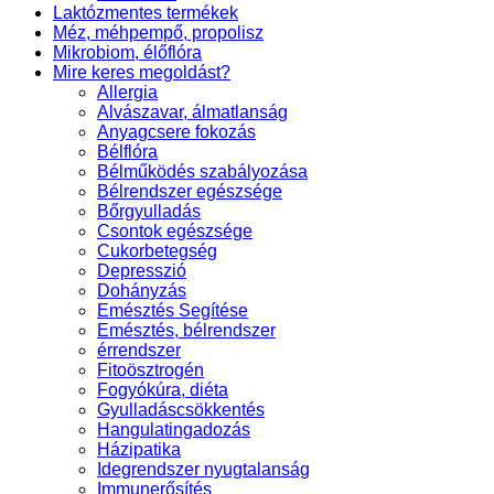
Laktózmentes termékek
Méz, méhpempő, propolisz
Mikrobiom, élőflóra
Mire keres megoldást?
Allergia
Alvászavar, álmatlanság
Anyagcsere fokozás
Bélflóra
Bélműködés szabályozása
Bélrendszer egészsége
Bőrgyulladás
Csontok egészsége
Cukorbetegség
Depresszió
Dohányzás
Emésztés Segítése
Emésztés, bélrendszer
érrendszer
Fitoösztrogén
Fogyókúra, diéta
Gyulladáscsökkentés
Hangulatingadozás
Házipatika
Idegrendszer nyugtalanság
Immunerősítés