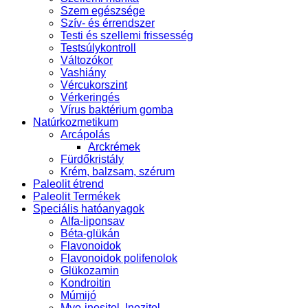
Szem egészsége
Szív- és érrendszer
Testi és szellemi frissesség
Testsúlykontroll
Változókor
Vashiány
Vércukorszint
Vérkeringés
Vírus baktérium gomba
Natúrkozmetikum
Arcápolás
Arckrémek
Fürdőkristály
Krém, balzsam, szérum
Paleolit étrend
Paleolit Termékek
Speciális hatóanyagok
Alfa-liponsav
Béta-glükán
Flavonoidok
Flavonoidok polifenolok
Glükozamin
Kondroitin
Múmijó
Myo-inositol, Inozitol