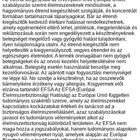
szabályozás szerint élelmiszereknek minősülnek, a
hagyományos étrend kiegészítését szolgálják, és koncentrált
formában tartalmaznak tápanyagokat. Bár az étrend-
kiegészítők kedvező élettani hatással rendelkezhetnek,
amely egyénenként eltérő lehet, jelölésük, megjelenítésük és
reklámozásuk során nem engedélyezett a készítményeknek
betegséget megelőző vagy gyógyító hatást tulajdonítani,
ilyen tulajdonságra utalni. Az étrend-kiegészítők nem
helyettesítik a kiegyensúlyozott, vegyes étrendet és az
egészséges életmódot. A termék önmagában nem gyógyít
betegségeket és az orvosi kezelés helyettesítésére nem
alkalmas. Betegség esetén használatát beszélje meg
kezelőorvosával. Az ajánlott napi fogyasztási mennyiséget
ne lépje túl. Ne szedje a készítményt, ha az összetevők
bármelyikére érzékeny vagy allergiás. Kisgyermek elől
elzárva tartandó! EFSA Az EFSA (Európai
Élelmiszerbiztonsági Hatóság) az Európai Unió független
tudományos szakértői szerve, amely az élelmiszerekkel
kapcsolatos kockázatokat értékeli és tanácsot ad a
biztonságos élelmiszerellátásért, azaz szabályozásokat
javasol és tudományos véleményeket alkot az
élelmiszerbiztonság különböző területein. Az EFSA nem
maga hozza a jogszabályokat, hanem tudományos alapokon
nyugvó véleményeket nyújt, amelyek alapján az Európai