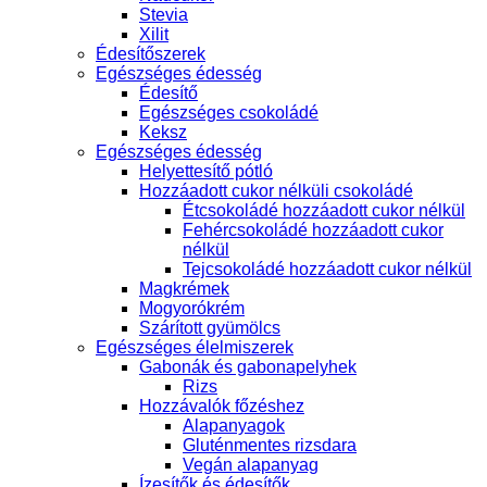
Stevia
Xilit
Édesítőszerek
Egészséges édesség
Édesítő
Egészséges csokoládé
Keksz
Egészséges édesség
Helyettesítő pótló
Hozzáadott cukor nélküli csokoládé
Étcsokoládé hozzáadott cukor nélkül
Fehércsokoládé hozzáadott cukor
nélkül
Tejcsokoládé hozzáadott cukor nélkül
Magkrémek
Mogyorókrém
Szárított gyümölcs
Egészséges élelmiszerek
Gabonák és gabonapelyhek
Rizs
Hozzávalók főzéshez
Alapanyagok
Gluténmentes rizsdara
Vegán alapanyag
Ízesítők és édesítők