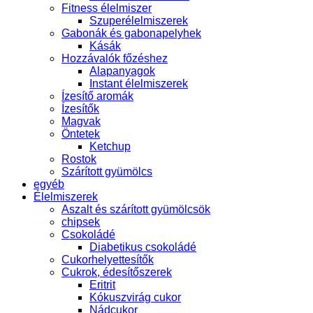
Fitness élelmiszer
Szuperélelmiszerek
Gabonák és gabonapelyhek
Kásák
Hozzávalók főzéshez
Alapanyagok
Instant élelmiszerek
Ízesítő aromák
Ízesítők
Magvak
Öntetek
Ketchup
Rostok
Szárított gyümölcs
egyéb
Élelmiszerek
Aszalt és szárított gyümölcsök
chipsek
Csokoládé
Diabetikus csokoládé
Cukorhelyettesítők
Cukrok, édesítőszerek
Eritrit
Kókuszvirág cukor
Nádcukor