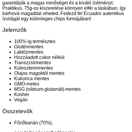
garantálják a magas minőséget és a kiváló ízélményt.
Praktikus, 75g-os kiszerelése könnyen elfér a táskában, így
bárhová magaddal viheted. Fedezd fel Ecuador autentikus
ízvilágát egy különleges chips formájában!
Jelemzők
100%-ig természtes
Gluténmentes
Laktózmentes
Hozzáadott cukor nélkül
Transzzsírmentes
Koleszterinmentes
Olajos magoktól mentes
Kukorica mentes
GMO-metes
MSG (nátrium-glutamát)-mentes
Kosher
Vegán
Összetevők
Főzőbanán (70%),