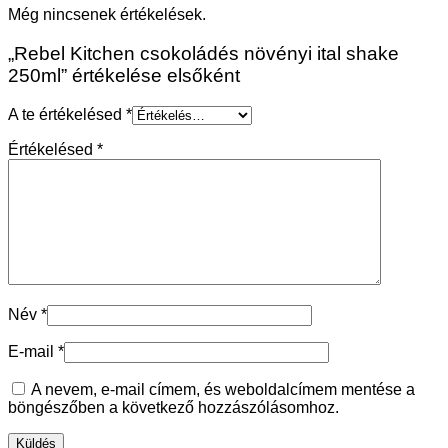
Még nincsenek értékelések.
„Rebel Kitchen csokoládés növényi ital shake
250ml” értékelése elsőként
A te értékelésed
*
Értékelésed
*
Név
*
E-mail
*
A nevem, e-mail címem, és weboldalcímem mentése a
böngészőben a következő hozzászólásomhoz.