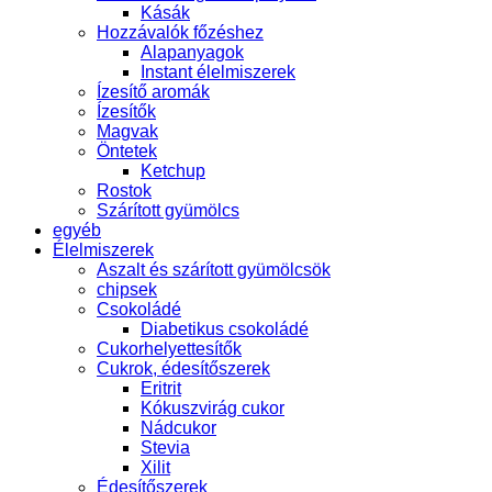
Kásák
Hozzávalók főzéshez
Alapanyagok
Instant élelmiszerek
Ízesítő aromák
Ízesítők
Magvak
Öntetek
Ketchup
Rostok
Szárított gyümölcs
egyéb
Élelmiszerek
Aszalt és szárított gyümölcsök
chipsek
Csokoládé
Diabetikus csokoládé
Cukorhelyettesítők
Cukrok, édesítőszerek
Eritrit
Kókuszvirág cukor
Nádcukor
Stevia
Xilit
Édesítőszerek