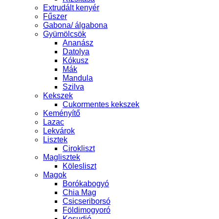
Extrudált kenyér
Fűszer
Gabona/ álgabona
Gyümölcsök
Ananász
Datolya
Kókusz
Mák
Mandula
Szilva
Kekszek
Cukormentes kekszek
Keményítő
Lazac
Lekvárok
Lisztek
Cirokliszt
Maglisztek
Kölesliszt
Magok
Borókabogyó
Chia Mag
Csicseriborsó
Földimogyoró
Kesudió