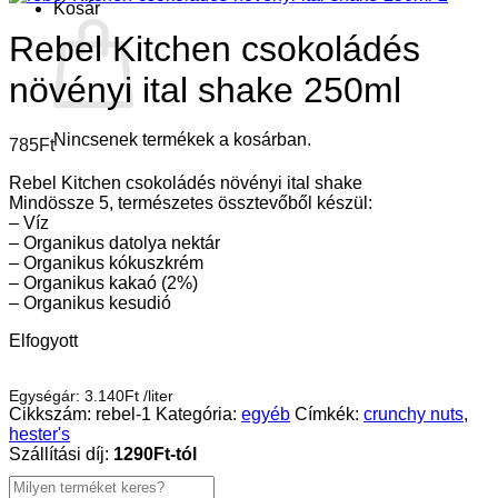
Kosár
Rebel Kitchen csokoládés
növényi ital shake 250ml
Nincsenek termékek a kosárban.
785
Ft
Rebel Kitchen csokoládés növényi ital shake
Mindössze 5, természetes össztevőből készül:
– Víz
– Organikus datolya nektár
– Organikus kókuszkrém
– Organikus kakaó (2%)
– Organikus kesudió
Elfogyott
Egységár:
3.140
Ft
/
liter
Cikkszám:
rebel-1
Kategória:
egyéb
Címkék:
crunchy nuts
,
hester's
Szállítási díj:
1290Ft-tól
Keresés