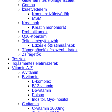
Gluténemntes Kollagénszelet
Gomba
Ízületvédelem
Komplex ízületvédők
MSM
Kreatinok
Kreatin monohidrát
Probiotikumok
Q10-Koenzim
Teljesítményfokozók
Edzés előtti stimulánsok
Tömegnövelők és szénhidrátok
Zsírégetők
Tesztek
Tojásmentes élelmiszerek
Vitamin A-Z
A vitamin
B vitamin
B-komplex
B12-vitamin
B6-vitamin
Folsav
Inozitol, Myo-inositol
C vitamin
C-vitamin 1000mg