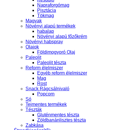
Napraforgómag
Pisztácia
Tökmag
Magvak
Növényi alapú termékek
habalap
Növényi alapú főzőkrém
Növényi habspray
Olajok
Földimogyoró Olaj
Paleolit
Paleolit tészta
Reform élelmiszer
Egyéb reform élelmiszer
Mag
Rost
Snack Rágcsálnivaló
Popcorn
Só
Tejmentes termékek
Tészták
Gluténmentes tészta
Zöldbanánlisztes tészta
Zabkása