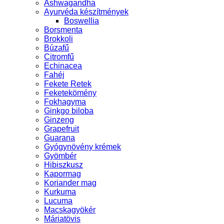
Ashwagandha
Ayurvéda készítmények
Boswellia
Borsmenta
Brokkoli
Búzafű
Citromfű
Echinacea
Fahéj
Fekete Retek
Feketekömény
Fokhagyma
Ginkgo biloba
Ginzeng
Grapefruit
Guarana
Gyógynövény krémek
Gyömbér
Hibiszkusz
Kapormag
Koriander mag
Kurkuma
Lucuma
Macskagyökér
Máriatövis