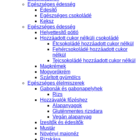
Egészséges édesség
Édesítő
Egészséges csokoládé
Keksz
Egészséges édesség
Helyettesítő pótló
Hozzáadott cukor nélküli csokoládé
Étcsokoládé hozzáadott cukor nélkül
Fehércsokoládé hozzáadott cukor
nélkül
Tejcsokoládé hozzáadott cukor nélkül
Magkrémek
Mogyorókrém
Szárított gyümölcs
Egészséges élelmiszerek
Gabonák és gabonapelyhek
Rizs
Hozzávalók főzéshez
Alapanyagok
Gluténmentes rizsdara
Vegán alapanyag
Ízesítők és édesítők
Mustár
Növényi majonéz
Rizskása