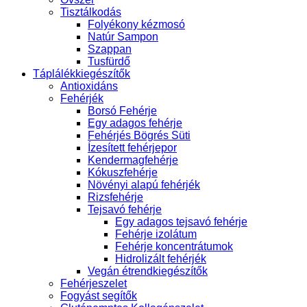
Tisztálkodás
Folyékony kézmosó
Natúr Sampon
Szappan
Tusfürdő
Táplálékkiegészítők
Antioxidáns
Fehérjék
Borsó Fehérje
Egy adagos fehérje
Fehérjés Bögrés Süti
Ízesített fehérjepor
Kendermagfehérje
Kókuszfehérje
Növényi alapú fehérjék
Rizsfehérje
Tejsavó fehérje
Egy adagos tejsavó fehérje
Fehérje izolátum
Fehérje koncentrátumok
Hidrolizált fehérjék
Vegán étrendkiegészítők
Fehérjeszelet
Fogyást segítők