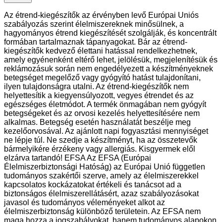
Az étrend-kiegészítők az érvényben levő Európai Uniós
szabályozás szerint élelmiszereknek minősülnek, a
hagyományos étrend kiegészítését szolgálják, és koncentrált
formában tartalmaznak tápanyagokat. Bár az étrend-
kiegészítők kedvező élettani hatással rendelkezhetnek,
amely egyénenként eltérő lehet, jelölésük, megjelenítésük és
reklámozásuk során nem engedélyezett a készítményeknek
betegséget megelőző vagy gyógyító hatást tulajdonítani,
ilyen tulajdonságra utalni. Az étrend-kiegészítők nem
helyettesítik a kiegyensúlyozott, vegyes étrendet és az
egészséges életmódot. A termék önmagában nem gyógyít
betegségeket és az orvosi kezelés helyettesítésére nem
alkalmas. Betegség esetén használatát beszélje meg
kezelőorvosával. Az ajánlott napi fogyasztási mennyiséget
ne lépje túl. Ne szedje a készítményt, ha az összetevők
bármelyikére érzékeny vagy allergiás. Kisgyermek elől
elzárva tartandó! EFSA Az EFSA (Európai
Élelmiszerbiztonsági Hatóság) az Európai Unió független
tudományos szakértői szerve, amely az élelmiszerekkel
kapcsolatos kockázatokat értékeli és tanácsot ad a
biztonságos élelmiszerellátásért, azaz szabályozásokat
javasol és tudományos véleményeket alkot az
élelmiszerbiztonság különböző területein. Az EFSA nem
maga hozza a jogszabályokat, hanem tudományos alapokon