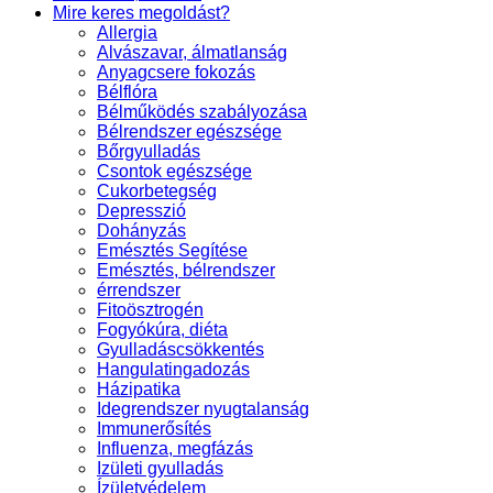
Mire keres megoldást?
Allergia
Alvászavar, álmatlanság
Anyagcsere fokozás
Bélflóra
Bélműködés szabályozása
Bélrendszer egészsége
Bőrgyulladás
Csontok egészsége
Cukorbetegség
Depresszió
Dohányzás
Emésztés Segítése
Emésztés, bélrendszer
érrendszer
Fitoösztrogén
Fogyókúra, diéta
Gyulladáscsökkentés
Hangulatingadozás
Házipatika
Idegrendszer nyugtalanság
Immunerősítés
Influenza, megfázás
Izületi gyulladás
Ízületvédelem