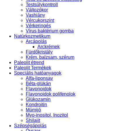
Testsúlykontroll
Változókor
Vashiány
Vércukorszint
Vérkeringés
Vírus baktérium gomba
Natúrkozmetikum
Arcápolás
Arckrémek
Fürdőkristály
Krém, balzsam, szérum
Paleolit étrend
Paleolit Termékek
Speciális hatóanyagok
Alfa-liponsav
Béta-glükán
Flavonoidok
Flavonoidok polifenolok
Glükozamin
Kondroitin
Múmijó
Myo-inositol, Inozitol
Shilajit
Szépségápolás
Óvszer