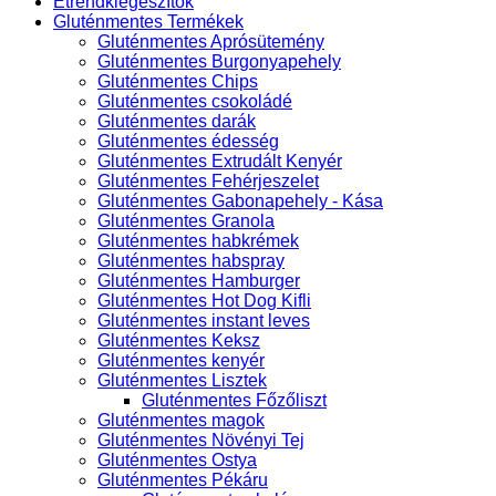
Étrendkiegészítők
Gluténmentes Termékek
Gluténmentes Aprósütemény
Gluténmentes Burgonyapehely
Gluténmentes Chips
Gluténmentes csokoládé
Gluténmentes darák
Gluténmentes édesség
Gluténmentes Extrudált Kenyér
Gluténmentes Fehérjeszelet
Gluténmentes Gabonapehely - Kása
Gluténmentes Granola
Gluténmentes habkrémek
Gluténmentes habspray
Gluténmentes Hamburger
Gluténmentes Hot Dog Kifli
Gluténmentes instant leves
Gluténmentes Keksz
Gluténmentes kenyér
Gluténmentes Lisztek
Gluténmentes Főzőliszt
Gluténmentes magok
Gluténmentes Növényi Tej
Gluténmentes Ostya
Gluténmentes Pékáru