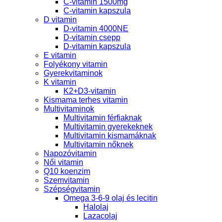
C-vitamin 1500mg
C-vitamin kapszula
D vitamin
D-vitamin 4000NE
D-vitamin csepp
D-vitamin kapszula
E vitamin
Folyékony vitamin
Gyerekvitaminok
K vitamin
K2+D3-vitamin
Kismama terhes vitamin
Multivitaminok
Multivitamin férfiaknak
Multivitamin gyerekeknek
Multivitamin kismamáknak
Multivitamin nőknek
Napozóvitamin
Női vitamin
Q10 koenzim
Szemvitamin
Szépségvitamin
Omega 3-6-9 olaj és lecitin
Halolaj
Lazacolaj