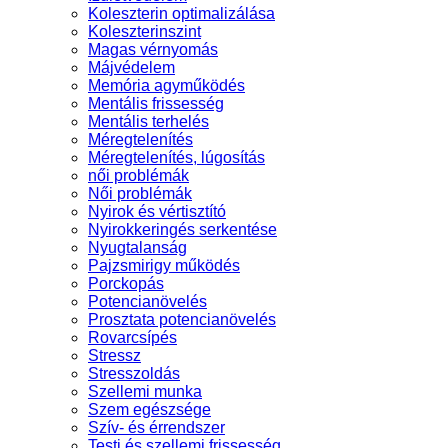
Koleszterin optimalizálása
Koleszterinszint
Magas vérnyomás
Májvédelem
Memória agyműködés
Mentális frissesség
Mentális terhelés
Méregtelenítés
Méregtelenítés, lúgosítás
női problémák
Női problémák
Nyirok és vértisztító
Nyirokkeringés serkentése
Nyugtalanság
Pajzsmirigy működés
Porckopás
Potencianövelés
Prosztata potencianövelés
Rovarcsípés
Stressz
Stresszoldás
Szellemi munka
Szem egészsége
Szív- és érrendszer
Testi és szellemi frissesség