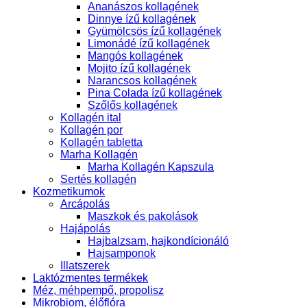
Ananászos kollagének
Dinnye ízű kollagének
Gyümölcsös ízű kollagének
Limonádé ízű kollagének
Mangós kollagének
Mojito ízű kollagének
Narancsos kollagének
Pina Colada ízű kollagének
Szőlős kollagének
Kollagén ital
Kollagén por
Kollagén tabletta
Marha Kollagén
Marha Kollagén Kapszula
Sertés kollagén
Kozmetikumok
Arcápolás
Maszkok és pakolások
Hajápolás
Hajbalzsam, hajkondícionáló
Hajsamponok
Illatszerek
Laktózmentes termékek
Méz, méhpempő, propolisz
Mikrobiom, élőflóra