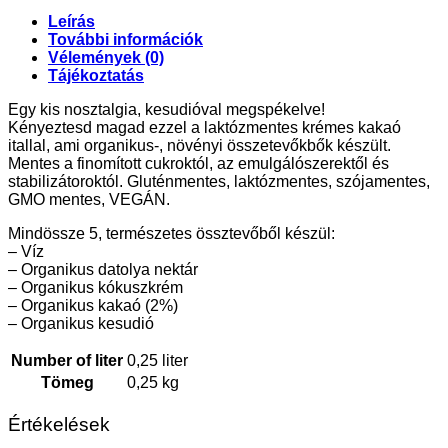
Leírás
További információk
Vélemények (0)
Tájékoztatás
Egy kis nosztalgia, kesudióval megspékelve!
Kényeztesd magad ezzel a laktózmentes krémes kakaó
itallal, ami organikus-, növényi összetevőkbők készült.
Mentes a finomított cukroktól, az emulgálószerektől és
stabilizátoroktól. Gluténmentes, laktózmentes, szójamentes,
GMO mentes, VEGÁN.
Mindössze 5, természetes össztevőből készül:
– Víz
– Organikus datolya nektár
– Organikus kókuszkrém
– Organikus kakaó (2%)
– Organikus kesudió
Number of liter
0,25 liter
Tömeg
0,25 kg
Értékelések