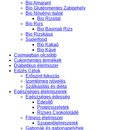
Bio Amarant
Bio Gluténmentes Zabpehely
Bio Növényi italok
Bio Rizsital
Bio Rizs
Bio Basmati Rizs
Bio Rizskása
Superfood
Bio Kakaó
Bio Kávé
Csomagban olcsóbb
Cukormentes termékek
Diabetikus élelmiszer
Edzés Célok
Erőszint fokozás
Izomtömeg növelés
Szálkásítás és diéta
Egészséges élelmiszerek
Egészséges édesség
Édesítő
Proteinszeletek
Rizses Csokololádé
Fitness élelmiszer
Szuperélelmiszerek
Gabonák és gabonapelyhek