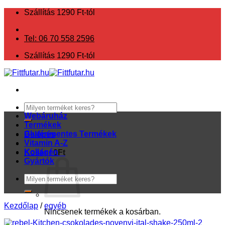
Skip
Szállítás 1290 Ft-tól
to
content
Tel: 06 70 558 2596
Szállítás 1290 Ft-tól
Keresés
a
Webáruház
következőre:
Termékek
Gluténmentes Termékek
Belépés
Vitamin A-Z
Kollagén
Kosár /
0
Ft
Gyártók
Keresés
a
következőre:
Kezdőlap
/
egyéb
Nincsenek termékek a kosárban.