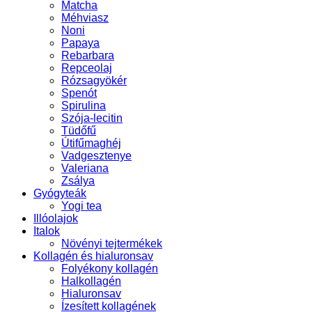
Matcha
Méhviasz
Noni
Papaya
Rebarbara
Repceolaj
Rózsagyökér
Spenót
Spirulina
Szója-lecitin
Tüdőfű
Útifűmaghéj
Vadgesztenye
Valeriana
Zsálya
Gyógyteák
Yogi tea
Illóolajok
Italok
Növényi tejtermékek
Kollagén és hialuronsav
Folyékony kollagén
Halkollagén
Hialuronsav
Ízesített kollagének