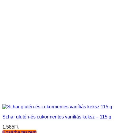
Schar glutén-és cukormentes vaníliás keksz – 115 g
1.585
Ft
Kosárba teszem