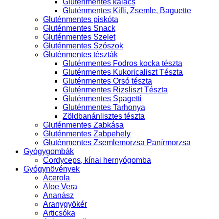
Gluténmentes kalács
Gluténmentes Kifli, Zsemle, Baguette
Gluténmentes piskóta
Gluténmentes Snack
Gluténmentes Szelet
Gluténmentes Szószok
Gluténmentes tészták
Gluténmentes Fodros kocka tészta
Gluténmentes Kukoricaliszt Tészta
Gluténmentes Orsó tészta
Gluténmentes Rizsliszt Tészta
Gluténmentes Spagetti
Gluténmentes Tarhonya
Zöldbanánlisztes tészta
Gluténmentes Zabkása
Gluténmentes Zabpehely
Gluténmentes Zsemlemorzsa Panírmorzsa
Gyógygombák
Cordyceps, kínai hernyógomba
Gyógynövények
Acerola
Aloe Vera
Ananász
Aranygyökér
Articsóka