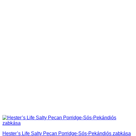
Hester’s Life Salty Pecan Porridge-Sós-Pekándiós zabkása