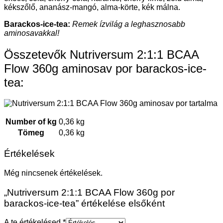
kékszőlő, ananász-mangó, alma-körte, kék málna.
Barackos-ice-tea:
Remek ízvilág a leghasznosabb
aminosavakkal!
Összetevők Nutriversum 2:1:1 BCAA
Flow 360g aminosav por barackos-ice-
tea:
Number of kg
0,36 kg
Tömeg
0,36 kg
Értékelések
Még nincsenek értékelések.
„Nutriversum 2:1:1 BCAA Flow 360g por
barackos-ice-tea” értékelése elsőként
A te értékelésed
*