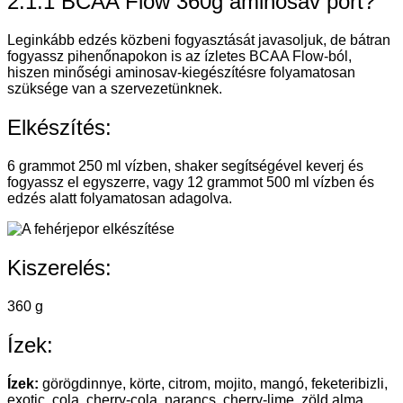
2:1:1 BCAA Flow 360g aminosav port?
Leginkább edzés közbeni fogyasztását javasoljuk, de bátran
fogyassz pihenőnapokon is az ízletes BCAA Flow-ból,
hiszen minőségi aminosav-kiegészítésre folyamatosan
szüksége van a szervezetünknek.
Elkészítés:
6 grammot 250 ml vízben, shaker segítségével keverj és
fogyassz el egyszerre, vagy 12 grammot 500 ml vízben és
edzés alatt folyamatosan adagolva.
Kiszerelés:
360 g
Ízek:
Ízek:
görögdinnye, körte, citrom, mojito, mangó, feketeribizli,
exotic, cola, cherry-cola, narancs, cherry-lime, zöld alma,