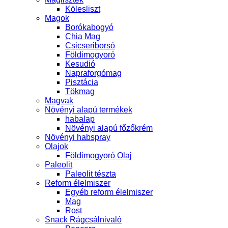
Kölesliszt
Magok
Borókabogyó
Chia Mag
Csicseriborsó
Földimogyoró
Kesudió
Napraforgómag
Pisztácia
Tökmag
Magvak
Növényi alapú termékek
habalap
Növényi alapú főzőkrém
Növényi habspray
Olajok
Földimogyoró Olaj
Paleolit
Paleolit tészta
Reform élelmiszer
Egyéb reform élelmiszer
Mag
Rost
Snack Rágcsálnivaló