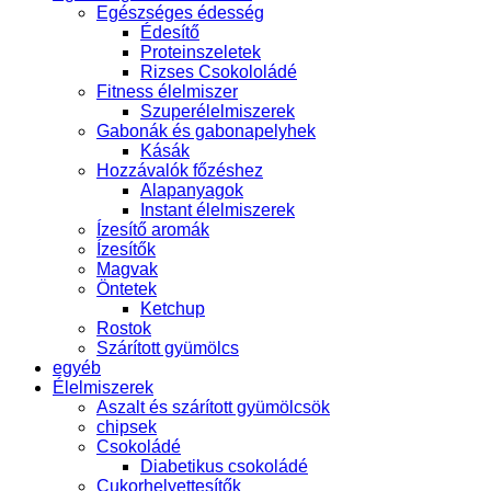
Egészséges édesség
Édesítő
Proteinszeletek
Rizses Csokololádé
Fitness élelmiszer
Szuperélelmiszerek
Gabonák és gabonapelyhek
Kásák
Hozzávalók főzéshez
Alapanyagok
Instant élelmiszerek
Ízesítő aromák
Ízesítők
Magvak
Öntetek
Ketchup
Rostok
Szárított gyümölcs
egyéb
Élelmiszerek
Aszalt és szárított gyümölcsök
chipsek
Csokoládé
Diabetikus csokoládé
Cukorhelyettesítők