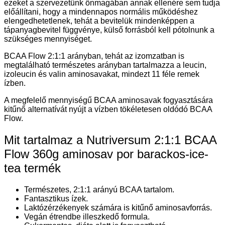
ezeket a szervezetünk önmagában annak ellenére sem tudja
előállítani, hogy a mindennapos normális működéshez
elengedhetetlenek, tehát a bevitelük mindenképpen a
tápanyagbevitel függvénye, külső forrásból kell pótolnunk a
szükséges mennyiséget.
BCAA Flow 2:1:1 arányban, tehát az izomzatban is
megtalálható természetes arányban tartalmazza a leucin,
izoleucin és valin aminosavakat, mindezt 11 féle remek
ízben.
A megfelelő mennyiségű BCAA aminosavak fogyasztására
kitűnő alternatívát nyújt a vízben tökéletesen oldódó BCAA
Flow.
Mit tartalmaz a Nutriversum 2:1:1 BCAA
Flow 360g aminosav por barackos-ice-
tea termék
Természetes, 2:1:1 arányú BCAA tartalom.
Fantasztikus ízek.
Laktózérzékenyek számára is kitűnő aminosavforrás.
Vegán étrendbe illeszkedő formula.