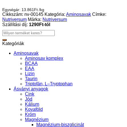
Egységár:
13.861
Ft
/
kg
Cikkszám:
nv-00145
Kategória:
Aminosavak
Címke:
Nutriversum
Márka:
Nutriversum
Szállítási díj:
1290Ft-tól
Keresés
a
következőre:
Kategóriák
Aminosavak
Aminosav komplex
BCAA
EAA
Lizin
Taurin
Triptofán, L–Tryptophan
Ásványi anyagok
Cink
Jód
Kálium
Kovaföld
Króm
Magnézium
Magnézium-biszglicinát