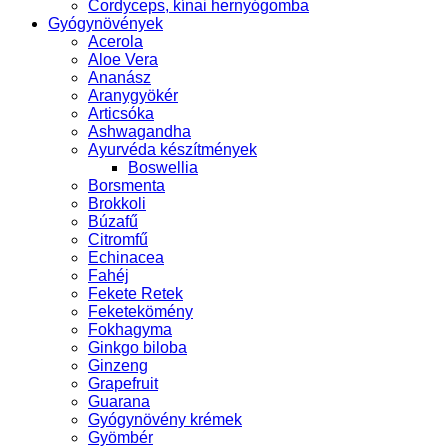
Cordyceps, kínai hernyógomba
Gyógynövények
Acerola
Aloe Vera
Ananász
Aranygyökér
Articsóka
Ashwagandha
Ayurvéda készítmények
Boswellia
Borsmenta
Brokkoli
Búzafű
Citromfű
Echinacea
Fahéj
Fekete Retek
Feketekömény
Fokhagyma
Ginkgo biloba
Ginzeng
Grapefruit
Guarana
Gyógynövény krémek
Gyömbér