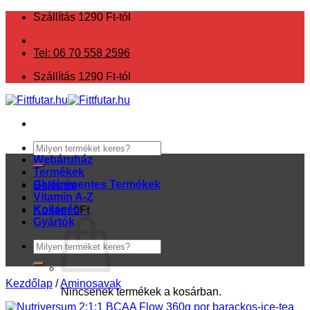
Skip
Szállítás 1290 Ft-tól
to
content
Tel: 06 70 558 2596
Szállítás 1290 Ft-tól
Keresés
a
Webáruház
következőre:
Termékek
Gluténmentes Termékek
Belépés
Vitamin A-Z
Kollagén
Kosár /
0
Ft
Gyártók
Keresés
a
következőre:
Kezdőlap
/
Aminosavak
Nincsenek termékek a kosárban.