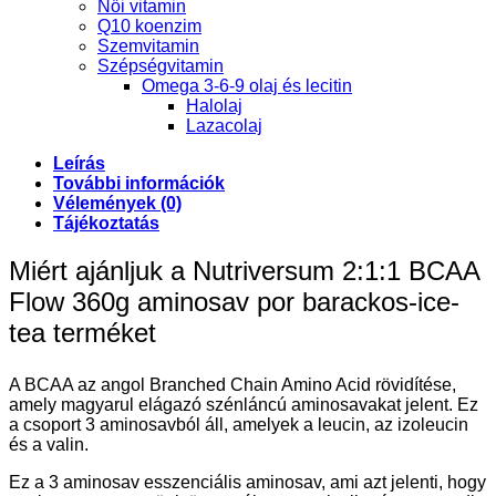
Női vitamin
Q10 koenzim
Szemvitamin
Szépségvitamin
Omega 3-6-9 olaj és lecitin
Halolaj
Lazacolaj
Leírás
További információk
Vélemények (0)
Tájékoztatás
Miért ajánljuk a Nutriversum 2:1:1 BCAA
Flow 360g aminosav por barackos-ice-
tea terméket
A BCAA az angol Branched Chain Amino Acid rövidítése,
amely magyarul elágazó szénláncú aminosavakat jelent. Ez
a csoport 3 aminosavból áll, amelyek a leucin, az izoleucin
és a valin.
Ez a 3 aminosav esszenciális aminosav, ami azt jelenti, hogy