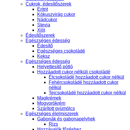
Cukrok, édesítőszerek
Eritrit
Kókuszvirág cukor
Nádcukor
Stevia
Xilit
Édesítőszerek
Egészséges édesség
Édesítő
Egészséges csokoládé
Keksz
Egészséges édesség
Helyettesítő pótló
Hozzáadott cukor nélküli csokoládé
Étcsokoládé hozzáadott cukor nélkül
Fehércsokoládé hozzáadott cukor
nélkül
Tejcsokoládé hozzáadott cukor nélkül
Magkrémek
Mogyorókrém
Szárított gyümölcs
Egészséges élelmiszerek
Gabonák és gabonapelyhek
Rizs
Hozzávalók főzéshez