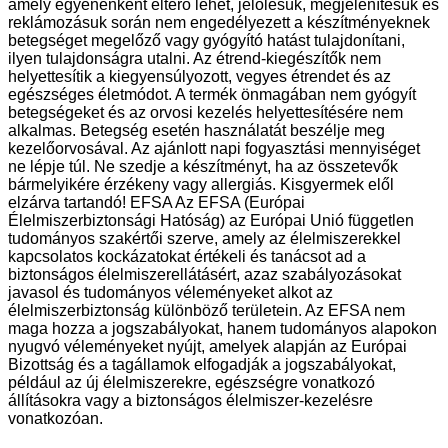
amely egyénenként eltérő lehet, jelölésük, megjelenítésük és
reklámozásuk során nem engedélyezett a készítményeknek
betegséget megelőző vagy gyógyító hatást tulajdonítani,
ilyen tulajdonságra utalni. Az étrend-kiegészítők nem
helyettesítik a kiegyensúlyozott, vegyes étrendet és az
egészséges életmódot. A termék önmagában nem gyógyít
betegségeket és az orvosi kezelés helyettesítésére nem
alkalmas. Betegség esetén használatát beszélje meg
kezelőorvosával. Az ajánlott napi fogyasztási mennyiséget
ne lépje túl. Ne szedje a készítményt, ha az összetevők
bármelyikére érzékeny vagy allergiás. Kisgyermek elől
elzárva tartandó! EFSA Az EFSA (Európai
Élelmiszerbiztonsági Hatóság) az Európai Unió független
tudományos szakértői szerve, amely az élelmiszerekkel
kapcsolatos kockázatokat értékeli és tanácsot ad a
biztonságos élelmiszerellátásért, azaz szabályozásokat
javasol és tudományos véleményeket alkot az
élelmiszerbiztonság különböző területein. Az EFSA nem
maga hozza a jogszabályokat, hanem tudományos alapokon
nyugvó véleményeket nyújt, amelyek alapján az Európai
Bizottság és a tagállamok elfogadják a jogszabályokat,
például az új élelmiszerekre, egészségre vonatkozó
állításokra vagy a biztonságos élelmiszer-kezelésre
vonatkozóan.