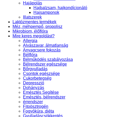
Hajápolás
Hajbalzsam, hajkondícionáló
Hajsamponok
Illatszerek
Laktózmentes termékek
Méz, méhpempő, propolisz
Mikrobiom, élőflóra
Mire keres megoldást?
Allergia
Alvászavar, álmatlanság
Anyagcsere fokozás
Bélflóra
Bélműködés szabályozása
Bélrendszer egészsége
Bőrgyulladás
Csontok egészsége
Cukorbetegség
Depresszió
Dohányzás
Emésztés Segítése
Emésztés, bélrendszer
érrendszer
Fitoösztrogén
Fogyókúra, diéta
Gyulladáscsökkentés