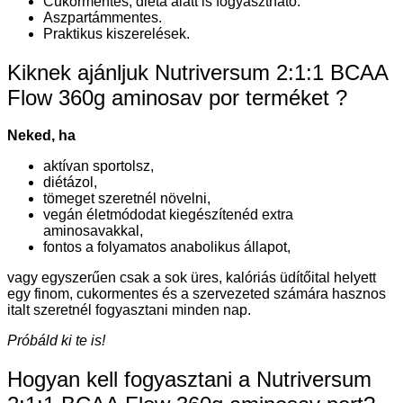
Cukormentes, diéta alatt is fogyasztható.
Aszpartámmentes.
Praktikus kiszerelések.
Kiknek ajánljuk Nutriversum 2:1:1 BCAA
Flow 360g aminosav por terméket ?
Neked, ha
aktívan sportolsz,
diétázol,
tömeget szeretnél növelni,
vegán életmódodat kiegészítenéd extra
aminosavakkal,
fontos a folyamatos anabolikus állapot,
vagy egyszerűen csak a sok üres, kalóriás üdítőital helyett
egy finom, cukormentes és a szervezeted számára hasznos
italt szeretnél fogyasztani minden nap.
Próbáld ki te is!
Hogyan kell fogyasztani a Nutriversum