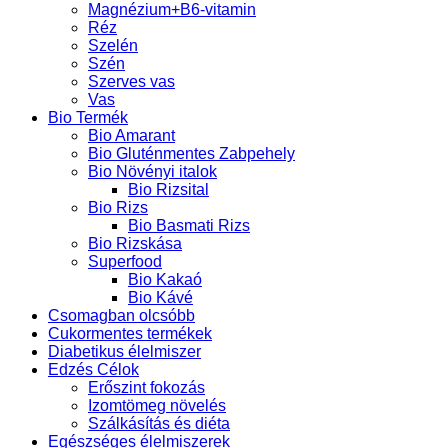
Magnézium+B6-vitamin
Réz
Szelén
Szén
Szerves vas
Vas
Bio Termék
Bio Amarant
Bio Gluténmentes Zabpehely
Bio Növényi italok
Bio Rizsital
Bio Rizs
Bio Basmati Rizs
Bio Rizskása
Superfood
Bio Kakaó
Bio Kávé
Csomagban olcsóbb
Cukormentes termékek
Diabetikus élelmiszer
Edzés Célok
Erőszint fokozás
Izomtömeg növelés
Szálkásítás és diéta
Egészséges élelmiszerek