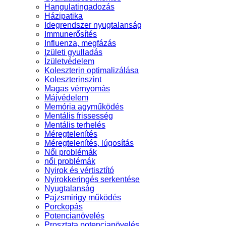
Hangulatingadozás
Házipatika
Idegrendszer nyugtalanság
Immunerősítés
Influenza, megfázás
Izületi gyulladás
Ízületvédelem
Koleszterin optimalizálása
Koleszterinszint
Magas vérnyomás
Májvédelem
Memória agyműködés
Mentális frissesség
Mentális terhelés
Méregtelenítés
Méregtelenítés, lúgosítás
Női problémák
női problémák
Nyirok és vértisztító
Nyirokkeringés serkentése
Nyugtalanság
Pajzsmirigy működés
Porckopás
Potencianövelés
Prosztata potencianövelés