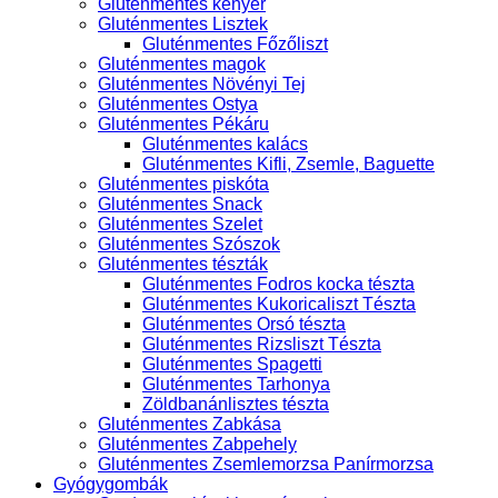
Gluténmentes kenyér
Gluténmentes Lisztek
Gluténmentes Főzőliszt
Gluténmentes magok
Gluténmentes Növényi Tej
Gluténmentes Ostya
Gluténmentes Pékáru
Gluténmentes kalács
Gluténmentes Kifli, Zsemle, Baguette
Gluténmentes piskóta
Gluténmentes Snack
Gluténmentes Szelet
Gluténmentes Szószok
Gluténmentes tészták
Gluténmentes Fodros kocka tészta
Gluténmentes Kukoricaliszt Tészta
Gluténmentes Orsó tészta
Gluténmentes Rizsliszt Tészta
Gluténmentes Spagetti
Gluténmentes Tarhonya
Zöldbanánlisztes tészta
Gluténmentes Zabkása
Gluténmentes Zabpehely
Gluténmentes Zsemlemorzsa Panírmorzsa
Gyógygombák