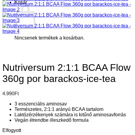
Kosár
Nincsenek termékek a kosárban.
Nutriversum 2:1:1 BCAA Flow
360g por barackos-ice-tea
4.990
Ft
3 esszenciális aminosav
Természetes, 2:1:1 arányú BCAA tartalom
Laktózérzékenyek számára is kitűnő aminosavforrás
Vegán étrendbe illeszkedő formula
Elfogyott