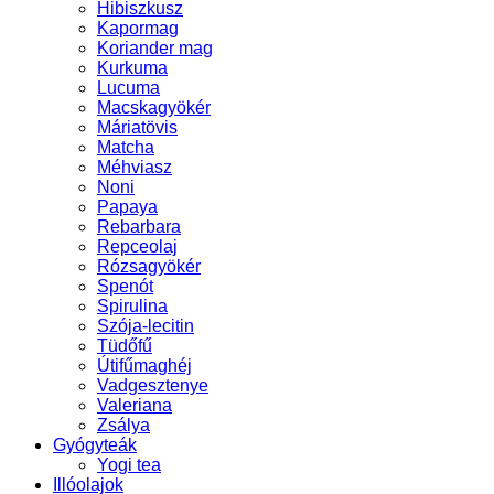
Hibiszkusz
Kapormag
Koriander mag
Kurkuma
Lucuma
Macskagyökér
Máriatövis
Matcha
Méhviasz
Noni
Papaya
Rebarbara
Repceolaj
Rózsagyökér
Spenót
Spirulina
Szója-lecitin
Tüdőfű
Útifűmaghéj
Vadgesztenye
Valeriana
Zsálya
Gyógyteák
Yogi tea
Illóolajok