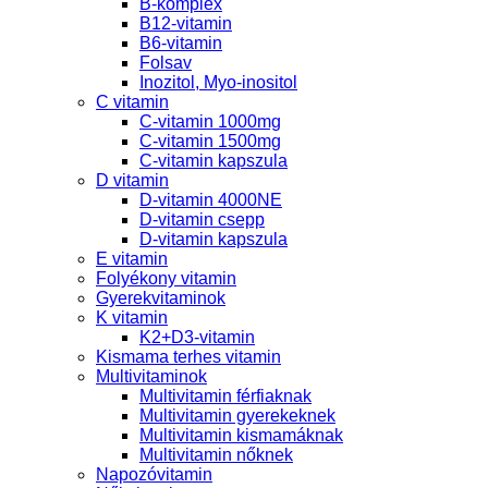
B-komplex
B12-vitamin
B6-vitamin
Folsav
Inozitol, Myo-inositol
C vitamin
C-vitamin 1000mg
C-vitamin 1500mg
C-vitamin kapszula
D vitamin
D-vitamin 4000NE
D-vitamin csepp
D-vitamin kapszula
E vitamin
Folyékony vitamin
Gyerekvitaminok
K vitamin
K2+D3-vitamin
Kismama terhes vitamin
Multivitaminok
Multivitamin férfiaknak
Multivitamin gyerekeknek
Multivitamin kismamáknak
Multivitamin nőknek
Napozóvitamin