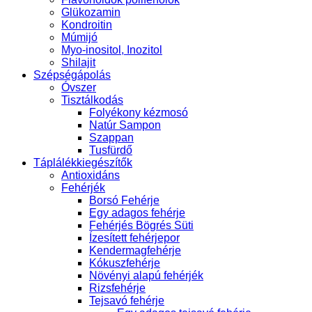
Glükozamin
Kondroitin
Múmijó
Myo-inositol, Inozitol
Shilajit
Szépségápolás
Óvszer
Tisztálkodás
Folyékony kézmosó
Natúr Sampon
Szappan
Tusfürdő
Táplálékkiegészítők
Antioxidáns
Fehérjék
Borsó Fehérje
Egy adagos fehérje
Fehérjés Bögrés Süti
Ízesített fehérjepor
Kendermagfehérje
Kókuszfehérje
Növényi alapú fehérjék
Rizsfehérje
Tejsavó fehérje