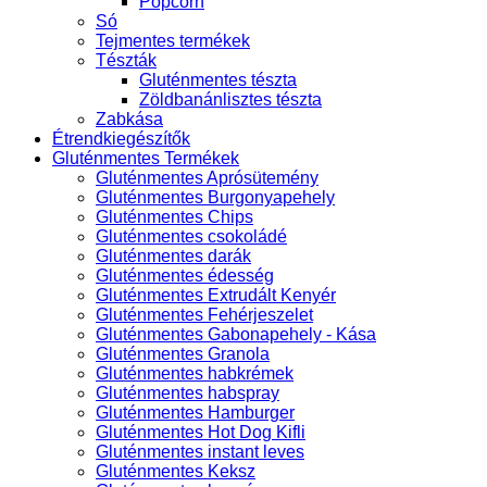
Popcorn
Só
Tejmentes termékek
Tészták
Gluténmentes tészta
Zöldbanánlisztes tészta
Zabkása
Étrendkiegészítők
Gluténmentes Termékek
Gluténmentes Aprósütemény
Gluténmentes Burgonyapehely
Gluténmentes Chips
Gluténmentes csokoládé
Gluténmentes darák
Gluténmentes édesség
Gluténmentes Extrudált Kenyér
Gluténmentes Fehérjeszelet
Gluténmentes Gabonapehely - Kása
Gluténmentes Granola
Gluténmentes habkrémek
Gluténmentes habspray
Gluténmentes Hamburger
Gluténmentes Hot Dog Kifli
Gluténmentes instant leves
Gluténmentes Keksz