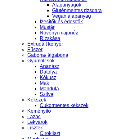
Alapanyagok
Gluténmentes rizsdara
Vegán alapanyag
Ízesítők és édesítők
Mustár
Növényi majonéz
Rizskása
Extrudált kenyér
Fűszer
Gabona/ álgabona
Gyümölcsök
Ananász
Datolya
Kókusz
Mák
Mandula
Szilva
Kekszek
Cukormentes kekszek
Keményítő
Lazac
Lekvárok
Lisztek
Cirokliszt
Maglisztek