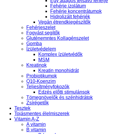
Egy adagos tejsavó fehérje
Fehérje izolátum
Fehérje koncentrátumok
Hidrolizált fehérjék
Vegán étrendkiegészítők
Fehérjeszelet
Fogyást segítők
Gluténemntes Kollagénszelet
Gomba
Ízületvédelem
Komplex ízületvédők
MSM
Kreatinok
Kreatin monohidrát
Probiotikumok
Q10-Koenzim
Teljesítményfokozók
Edzés előtti stimulánsok
Tömegnövelők és szénhidrátok
Zsírégetők
Tesztek
Tojásmentes élelmiszerek
Vitamin A-Z
A vitamin
B vitamin