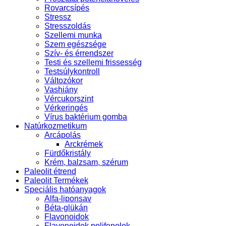
Rovarcsípés
Stressz
Stresszoldás
Szellemi munka
Szem egészsége
Szív- és érrendszer
Testi és szellemi frissesség
Testsúlykontroll
Változókor
Vashiány
Vércukorszint
Vérkeringés
Vírus baktérium gomba
Natúrkozmetikum
Arcápolás
Arckrémek
Fürdőkristály
Krém, balzsam, szérum
Paleolit étrend
Paleolit Termékek
Speciális hatóanyagok
Alfa-liponsav
Béta-glükán
Flavonoidok
Flavonoidok polifenolok