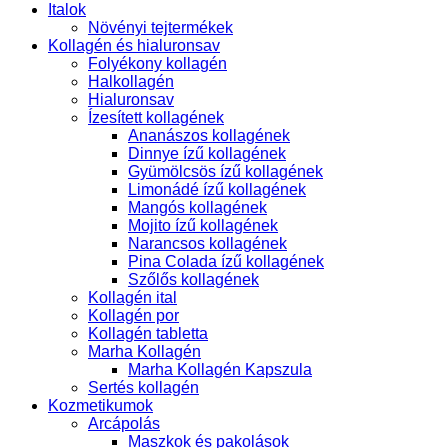
Italok
Növényi tejtermékek
Kollagén és hialuronsav
Folyékony kollagén
Halkollagén
Hialuronsav
Ízesített kollagének
Ananászos kollagének
Dinnye ízű kollagének
Gyümölcsös ízű kollagének
Limonádé ízű kollagének
Mangós kollagének
Mojito ízű kollagének
Narancsos kollagének
Pina Colada ízű kollagének
Szőlős kollagének
Kollagén ital
Kollagén por
Kollagén tabletta
Marha Kollagén
Marha Kollagén Kapszula
Sertés kollagén
Kozmetikumok
Arcápolás
Maszkok és pakolások