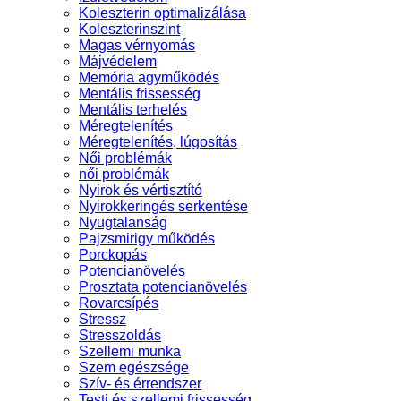
Koleszterin optimalizálása
Koleszterinszint
Magas vérnyomás
Májvédelem
Memória agyműködés
Mentális frissesség
Mentális terhelés
Méregtelenítés
Méregtelenítés, lúgosítás
Női problémák
női problémák
Nyirok és vértisztító
Nyirokkeringés serkentése
Nyugtalanság
Pajzsmirigy működés
Porckopás
Potencianövelés
Prosztata potencianövelés
Rovarcsípés
Stressz
Stresszoldás
Szellemi munka
Szem egészsége
Szív- és érrendszer
Testi és szellemi frissesség