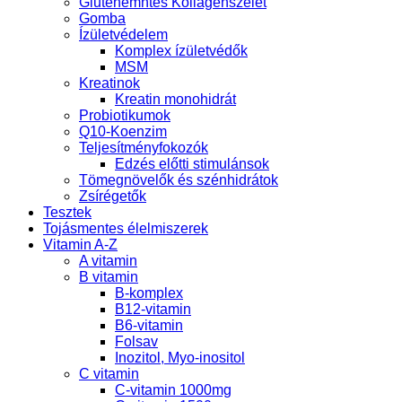
Gluténemntes Kollagénszelet
Gomba
Ízületvédelem
Komplex ízületvédők
MSM
Kreatinok
Kreatin monohidrát
Probiotikumok
Q10-Koenzim
Teljesítményfokozók
Edzés előtti stimulánsok
Tömegnövelők és szénhidrátok
Zsírégetők
Tesztek
Tojásmentes élelmiszerek
Vitamin A-Z
A vitamin
B vitamin
B-komplex
B12-vitamin
B6-vitamin
Folsav
Inozitol, Myo-inositol
C vitamin
C-vitamin 1000mg