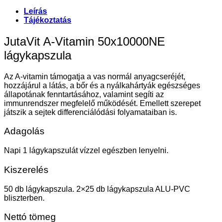
Leírás
Tájékoztatás
JutaVit A-Vitamin 50x10000NE
lágykapszula
Az A-vitamin támogatja a vas normál anyagcseréjét,
hozzájárul a látás, a bőr és a nyálkahártyák egészséges
állapotának fenntartásához, valamint segíti az
immunrendszer megfelelő működését. Emellett szerepet
játszik a sejtek differenciálódási folyamataiban is.
Adagolás
Napi 1 lágykapszulát vízzel egészben lenyelni.
Kiszerelés
50 db lágykapszula. 2×25 db lágykapszula ALU-PVC
bliszterben.
Nettó tömeg