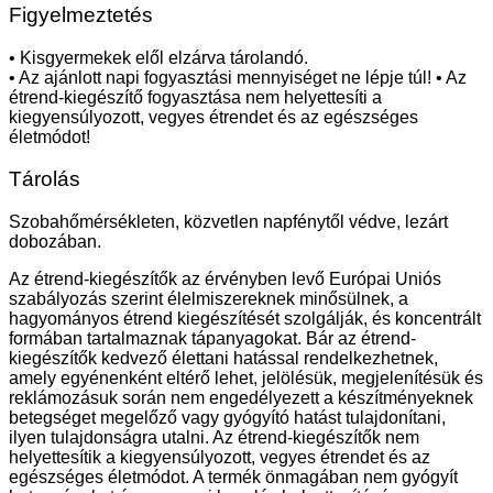
Figyelmeztetés
• Kisgyermekek elől elzárva tárolandó.
• Az ajánlott napi fogyasztási mennyiséget ne lépje túl! • Az
étrend-kiegészítő fogyasztása nem helyettesíti a
kiegyensúlyozott, vegyes étrendet és az egészséges
életmódot!
Tárolás
Szobahőmérsékleten, közvetlen napfénytől védve, lezárt
dobozában.
Az étrend-kiegészítők az érvényben levő Európai Uniós
szabályozás szerint élelmiszereknek minősülnek, a
hagyományos étrend kiegészítését szolgálják, és koncentrált
formában tartalmaznak tápanyagokat. Bár az étrend-
kiegészítők kedvező élettani hatással rendelkezhetnek,
amely egyénenként eltérő lehet, jelölésük, megjelenítésük és
reklámozásuk során nem engedélyezett a készítményeknek
betegséget megelőző vagy gyógyító hatást tulajdonítani,
ilyen tulajdonságra utalni. Az étrend-kiegészítők nem
helyettesítik a kiegyensúlyozott, vegyes étrendet és az
egészséges életmódot. A termék önmagában nem gyógyít