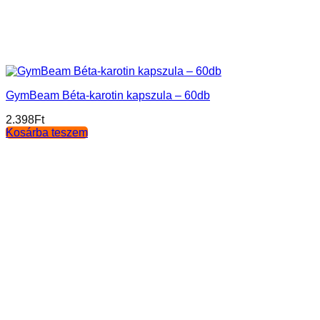
GymBeam Béta-karotin kapszula – 60db
2.398
Ft
Kosárba teszem