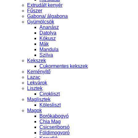
Extrudált kenyér
Fűszer
Gabona/ álgabona
Gyümölcsök
Ananász
Datolya
Kókusz
Mák
Mandula
Szilva
Kekszek
Cukormentes kekszek
Keményítő
Lazac
Lekvárok
Lisztek
Cirokliszt
Maglisztek
Kölesliszt
Magok
Borókabogyó
Chia Mag
Csicseriborsó
Földimogyoró