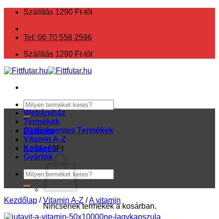
Skip
Szállítás 1290 Ft-tól
to
content
Tel: 06 70 558 2596
Szállítás 1290 Ft-tól
Keresés
a
Webáruház
következőre:
Termékek
Gluténmentes Termékek
Belépés
Vitamin A-Z
Kollagén
Kosár /
0
Ft
Gyártók
Keresés
a
következőre:
Kezdőlap
/
Vitamin A-Z
/
A vitamin
Nincsenek termékek a kosárban.