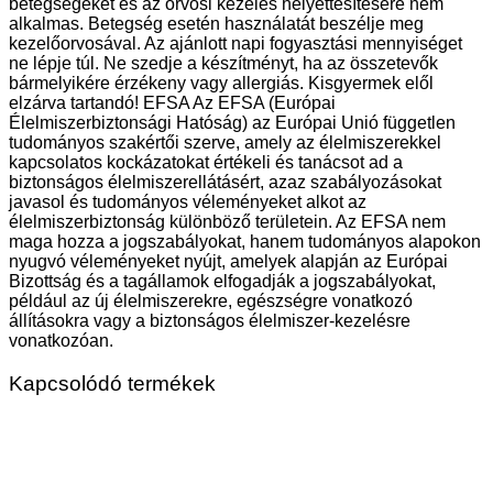
betegségeket és az orvosi kezelés helyettesítésére nem
alkalmas. Betegség esetén használatát beszélje meg
kezelőorvosával. Az ajánlott napi fogyasztási mennyiséget
ne lépje túl. Ne szedje a készítményt, ha az összetevők
bármelyikére érzékeny vagy allergiás. Kisgyermek elől
elzárva tartandó! EFSA Az EFSA (Európai
Élelmiszerbiztonsági Hatóság) az Európai Unió független
tudományos szakértői szerve, amely az élelmiszerekkel
kapcsolatos kockázatokat értékeli és tanácsot ad a
biztonságos élelmiszerellátásért, azaz szabályozásokat
javasol és tudományos véleményeket alkot az
élelmiszerbiztonság különböző területein. Az EFSA nem
maga hozza a jogszabályokat, hanem tudományos alapokon
nyugvó véleményeket nyújt, amelyek alapján az Európai
Bizottság és a tagállamok elfogadják a jogszabályokat,
például az új élelmiszerekre, egészségre vonatkozó
állításokra vagy a biztonságos élelmiszer-kezelésre
vonatkozóan.
Kapcsolódó termékek