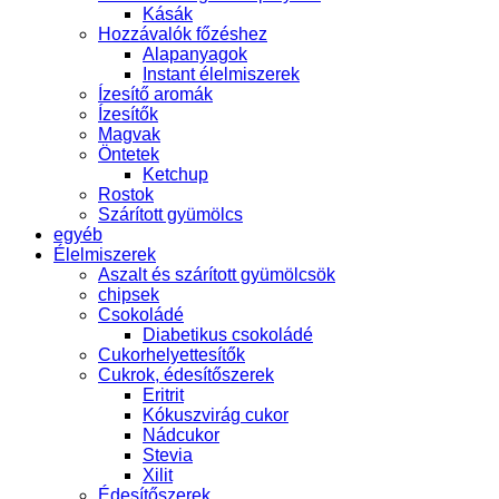
Kásák
Hozzávalók főzéshez
Alapanyagok
Instant élelmiszerek
Ízesítő aromák
Ízesítők
Magvak
Öntetek
Ketchup
Rostok
Szárított gyümölcs
egyéb
Élelmiszerek
Aszalt és szárított gyümölcsök
chipsek
Csokoládé
Diabetikus csokoládé
Cukorhelyettesítők
Cukrok, édesítőszerek
Eritrit
Kókuszvirág cukor
Nádcukor
Stevia
Xilit
Édesítőszerek