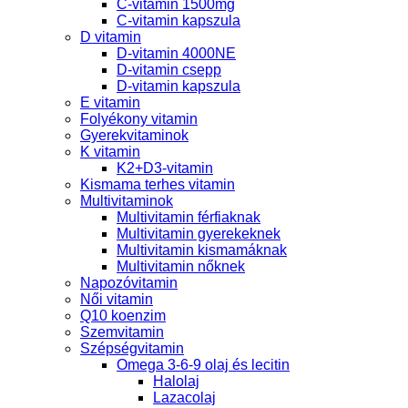
C-vitamin 1500mg
C-vitamin kapszula
D vitamin
D-vitamin 4000NE
D-vitamin csepp
D-vitamin kapszula
E vitamin
Folyékony vitamin
Gyerekvitaminok
K vitamin
K2+D3-vitamin
Kismama terhes vitamin
Multivitaminok
Multivitamin férfiaknak
Multivitamin gyerekeknek
Multivitamin kismamáknak
Multivitamin nőknek
Napozóvitamin
Női vitamin
Q10 koenzim
Szemvitamin
Szépségvitamin
Omega 3-6-9 olaj és lecitin
Halolaj
Lazacolaj