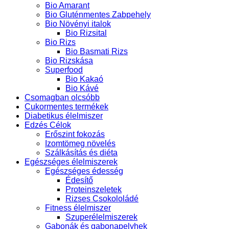
Bio Amarant
Bio Gluténmentes Zabpehely
Bio Növényi italok
Bio Rizsital
Bio Rizs
Bio Basmati Rizs
Bio Rizskása
Superfood
Bio Kakaó
Bio Kávé
Csomagban olcsóbb
Cukormentes termékek
Diabetikus élelmiszer
Edzés Célok
Erőszint fokozás
Izomtömeg növelés
Szálkásítás és diéta
Egészséges élelmiszerek
Egészséges édesség
Édesítő
Proteinszeletek
Rizses Csokololádé
Fitness élelmiszer
Szuperélelmiszerek
Gabonák és gabonapelyhek