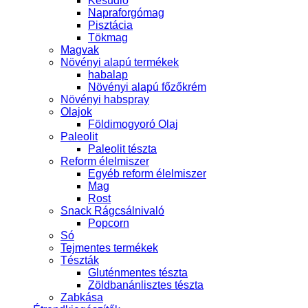
Kesudió
Napraforgómag
Pisztácia
Tökmag
Magvak
Növényi alapú termékek
habalap
Növényi alapú főzőkrém
Növényi habspray
Olajok
Földimogyoró Olaj
Paleolit
Paleolit tészta
Reform élelmiszer
Egyéb reform élelmiszer
Mag
Rost
Snack Rágcsálnivaló
Popcorn
Só
Tejmentes termékek
Tészták
Gluténmentes tészta
Zöldbanánlisztes tészta
Zabkása