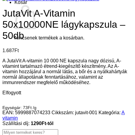
Kosár
JutaVit A-Vitamin
50x10000NE lágykapszula –
50db
Nincsenek termékek a kosárban.
1.687
Ft
A JutaVit A-vitamin 10 000 NE kapszula nagy dózisú, A-
vitamint tartalmazó étrend-kiegészítő készítmény. Az A-
vitamin hozzájárul a normál látás, a bőr és a nyálkahártyák
normál állapotának fenntartásához, valamint az
immunrendszer megfelelő működéséhez.
Elfogyott
Egységár:
73
Ft
/
g
EAN:
5999887074233
Cikkszám:
jutavit-001
Kategória:
A
vitamin
Szállítási díj:
1290Ft-tól
Keresés