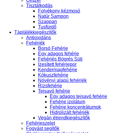
Óvszer
Tisztálkodás
Folyékony kézmosó
Natúr Sampon
Szappan
Tusfürdő
Táplálékkiegészítők
Antioxidáns
Fehérjék
Borsó Fehérje
Egy adagos fehérje
Fehérjés Bögrés Süti
Ízesített fehérjepor
Kendermagfehérje
Kókuszfehérje
Növényi alapú fehérjék
Rizsfehérje
Tejsavó fehérje
Egy adagos tejsavó fehérje
Fehérje izolátum
Fehérje koncentrátumok
Hidrolizált fehérjék
Vegán étrendkiegészítők
Fehérjeszelet
Fogyást segítők