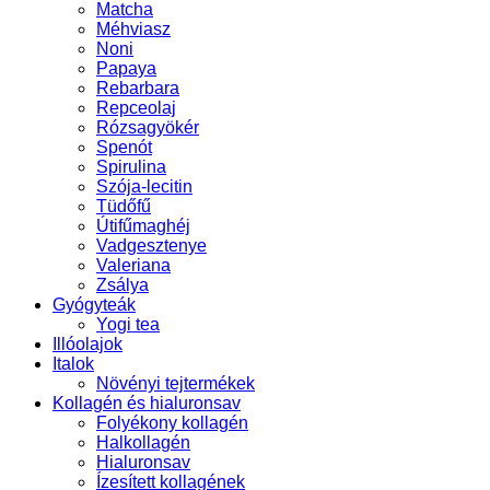
Matcha
Méhviasz
Noni
Papaya
Rebarbara
Repceolaj
Rózsagyökér
Spenót
Spirulina
Szója-lecitin
Tüdőfű
Útifűmaghéj
Vadgesztenye
Valeriana
Zsálya
Gyógyteák
Yogi tea
Illóolajok
Italok
Növényi tejtermékek
Kollagén és hialuronsav
Folyékony kollagén
Halkollagén
Hialuronsav
Ízesített kollagének