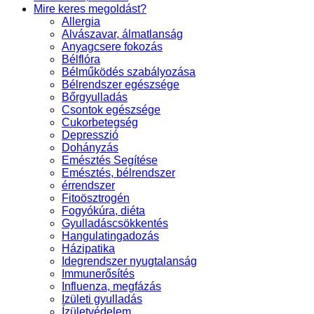
Mire keres megoldást?
Allergia
Alvászavar, álmatlanság
Anyagcsere fokozás
Bélflóra
Bélműködés szabályozása
Bélrendszer egészsége
Bőrgyulladás
Csontok egészsége
Cukorbetegség
Depresszió
Dohányzás
Emésztés Segítése
Emésztés, bélrendszer
érrendszer
Fitoösztrogén
Fogyókúra, diéta
Gyulladáscsökkentés
Hangulatingadozás
Házipatika
Idegrendszer nyugtalanság
Immunerősítés
Influenza, megfázás
Izületi gyulladás
Ízületvédelem