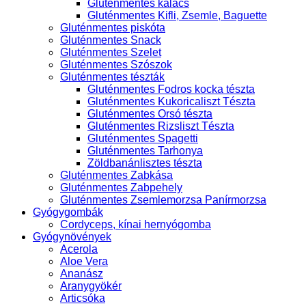
Gluténmentes kalács
Gluténmentes Kifli, Zsemle, Baguette
Gluténmentes piskóta
Gluténmentes Snack
Gluténmentes Szelet
Gluténmentes Szószok
Gluténmentes tészták
Gluténmentes Fodros kocka tészta
Gluténmentes Kukoricaliszt Tészta
Gluténmentes Orsó tészta
Gluténmentes Rizsliszt Tészta
Gluténmentes Spagetti
Gluténmentes Tarhonya
Zöldbanánlisztes tészta
Gluténmentes Zabkása
Gluténmentes Zabpehely
Gluténmentes Zsemlemorzsa Panírmorzsa
Gyógygombák
Cordyceps, kínai hernyógomba
Gyógynövények
Acerola
Aloe Vera
Ananász
Aranygyökér
Articsóka