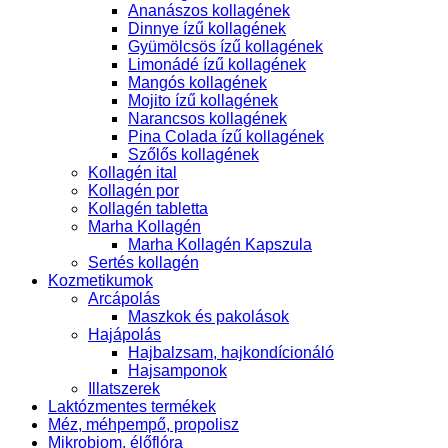
Ananászos kollagének
Dinnye ízű kollagének
Gyümölcsös ízű kollagének
Limonádé ízű kollagének
Mangós kollagének
Mojito ízű kollagének
Narancsos kollagének
Pina Colada ízű kollagének
Szőlős kollagének
Kollagén ital
Kollagén por
Kollagén tabletta
Marha Kollagén
Marha Kollagén Kapszula
Sertés kollagén
Kozmetikumok
Arcápolás
Maszkok és pakolások
Hajápolás
Hajbalzsam, hajkondícionáló
Hajsamponok
Illatszerek
Laktózmentes termékek
Méz, méhpempő, propolisz
Mikrobiom, élőflóra