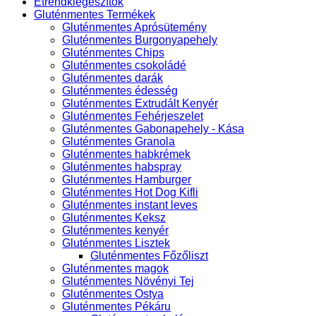
Étrendkiegészítők
Gluténmentes Termékek
Gluténmentes Aprósütemény
Gluténmentes Burgonyapehely
Gluténmentes Chips
Gluténmentes csokoládé
Gluténmentes darák
Gluténmentes édesség
Gluténmentes Extrudált Kenyér
Gluténmentes Fehérjeszelet
Gluténmentes Gabonapehely - Kása
Gluténmentes Granola
Gluténmentes habkrémek
Gluténmentes habspray
Gluténmentes Hamburger
Gluténmentes Hot Dog Kifli
Gluténmentes instant leves
Gluténmentes Keksz
Gluténmentes kenyér
Gluténmentes Lisztek
Gluténmentes Főzőliszt
Gluténmentes magok
Gluténmentes Növényi Tej
Gluténmentes Ostya
Gluténmentes Pékáru