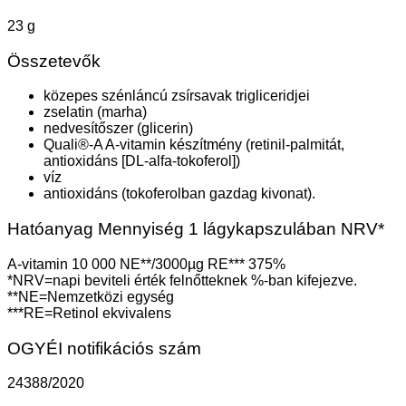
23 g
Összetevők
közepes szénláncú zsírsavak trigliceridjei
zselatin (marha)
nedvesítőszer (glicerin)
Quali®-A A-vitamin készítmény (retinil-palmitát,
antioxidáns [DL-alfa-tokoferol])
víz
antioxidáns (tokoferolban gazdag kivonat).
Hatóanyag Mennyiség 1 lágykapszulában NRV*
A-vitamin 10 000 NE**/3000µg RE*** 375%
*NRV=napi beviteli érték felnőtteknek %-ban kifejezve.
**NE=Nemzetközi egység
***RE=Retinol ekvivalens
OGYÉI notifikációs szám
24388/2020