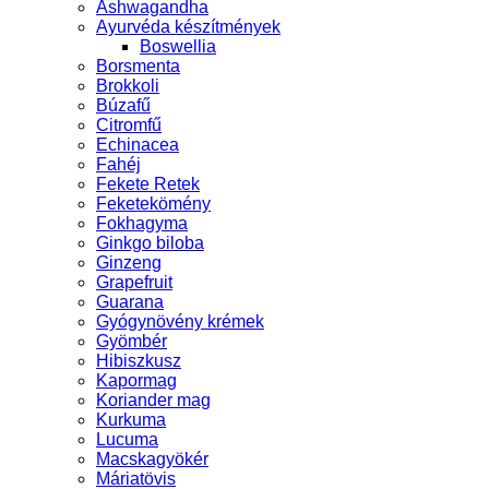
Ashwagandha
Ayurvéda készítmények
Boswellia
Borsmenta
Brokkoli
Búzafű
Citromfű
Echinacea
Fahéj
Fekete Retek
Feketekömény
Fokhagyma
Ginkgo biloba
Ginzeng
Grapefruit
Guarana
Gyógynövény krémek
Gyömbér
Hibiszkusz
Kapormag
Koriander mag
Kurkuma
Lucuma
Macskagyökér
Máriatövis