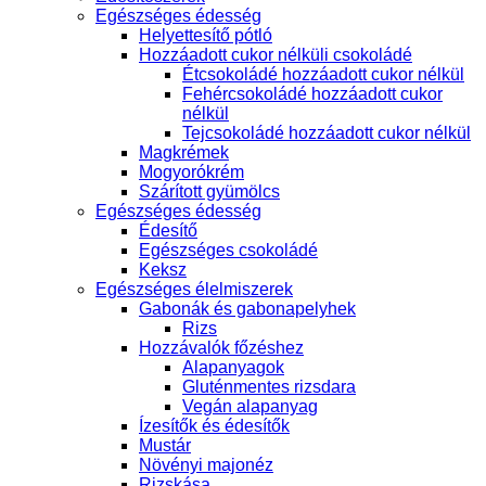
Egészséges édesség
Helyettesítő pótló
Hozzáadott cukor nélküli csokoládé
Étcsokoládé hozzáadott cukor nélkül
Fehércsokoládé hozzáadott cukor
nélkül
Tejcsokoládé hozzáadott cukor nélkül
Magkrémek
Mogyorókrém
Szárított gyümölcs
Egészséges édesség
Édesítő
Egészséges csokoládé
Keksz
Egészséges élelmiszerek
Gabonák és gabonapelyhek
Rizs
Hozzávalók főzéshez
Alapanyagok
Gluténmentes rizsdara
Vegán alapanyag
Ízesítők és édesítők
Mustár
Növényi majonéz
Rizskása