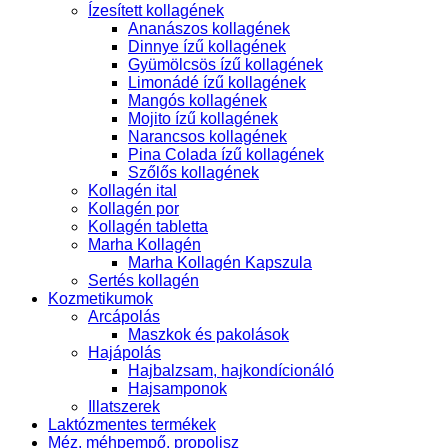
Ízesített kollagének
Ananászos kollagének
Dinnye ízű kollagének
Gyümölcsös ízű kollagének
Limonádé ízű kollagének
Mangós kollagének
Mojito ízű kollagének
Narancsos kollagének
Pina Colada ízű kollagének
Szőlős kollagének
Kollagén ital
Kollagén por
Kollagén tabletta
Marha Kollagén
Marha Kollagén Kapszula
Sertés kollagén
Kozmetikumok
Arcápolás
Maszkok és pakolások
Hajápolás
Hajbalzsam, hajkondícionáló
Hajsamponok
Illatszerek
Laktózmentes termékek
Méz, méhpempő, propolisz