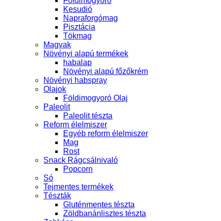
Földimogyoró
Kesudió
Napraforgómag
Pisztácia
Tökmag
Magvak
Növényi alapú termékek
habalap
Növényi alapú főzőkrém
Növényi habspray
Olajok
Földimogyoró Olaj
Paleolit
Paleolit tészta
Reform élelmiszer
Egyéb reform élelmiszer
Mag
Rost
Snack Rágcsálnivaló
Popcorn
Só
Tejmentes termékek
Tészták
Gluténmentes tészta
Zöldbanánlisztes tészta