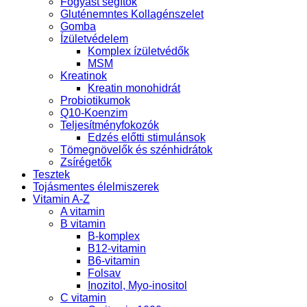
Fogyást segítők
Gluténemntes Kollagénszelet
Gomba
Ízületvédelem
Komplex ízületvédők
MSM
Kreatinok
Kreatin monohidrát
Probiotikumok
Q10-Koenzim
Teljesítményfokozók
Edzés előtti stimulánsok
Tömegnövelők és szénhidrátok
Zsírégetők
Tesztek
Tojásmentes élelmiszerek
Vitamin A-Z
A vitamin
B vitamin
B-komplex
B12-vitamin
B6-vitamin
Folsav
Inozitol, Myo-inositol
C vitamin