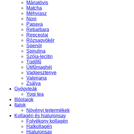
Máriatövis
Matcha
Méhviasz
Noni
Papaya
Rebarbara
Repceolaj
Rózsagyökér
Spenót
Spirulina
Szója-lecitin
Tüdőfű
Útifűmaghéj
Vadgesztenye
Valeriana
Zsálya
Gyógyteák
Yogi tea
Illóolajok
Italok
Növényi tejtermékek
Kollagén és hialuronsav
Folyékony kollagén
Halkollagén
Hialuronsav