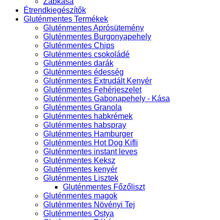
Zabkása
Étrendkiegészítők
Gluténmentes Termékek
Gluténmentes Aprósütemény
Gluténmentes Burgonyapehely
Gluténmentes Chips
Gluténmentes csokoládé
Gluténmentes darák
Gluténmentes édesség
Gluténmentes Extrudált Kenyér
Gluténmentes Fehérjeszelet
Gluténmentes Gabonapehely - Kása
Gluténmentes Granola
Gluténmentes habkrémek
Gluténmentes habspray
Gluténmentes Hamburger
Gluténmentes Hot Dog Kifli
Gluténmentes instant leves
Gluténmentes Keksz
Gluténmentes kenyér
Gluténmentes Lisztek
Gluténmentes Főzőliszt
Gluténmentes magok
Gluténmentes Növényi Tej
Gluténmentes Ostya