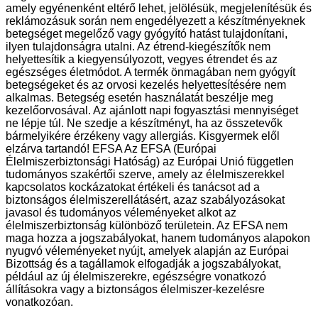
amely egyénenként eltérő lehet, jelölésük, megjelenítésük és
reklámozásuk során nem engedélyezett a készítményeknek
betegséget megelőző vagy gyógyító hatást tulajdonítani,
ilyen tulajdonságra utalni. Az étrend-kiegészítők nem
helyettesítik a kiegyensúlyozott, vegyes étrendet és az
egészséges életmódot. A termék önmagában nem gyógyít
betegségeket és az orvosi kezelés helyettesítésére nem
alkalmas. Betegség esetén használatát beszélje meg
kezelőorvosával. Az ajánlott napi fogyasztási mennyiséget
ne lépje túl. Ne szedje a készítményt, ha az összetevők
bármelyikére érzékeny vagy allergiás. Kisgyermek elől
elzárva tartandó! EFSA Az EFSA (Európai
Élelmiszerbiztonsági Hatóság) az Európai Unió független
tudományos szakértői szerve, amely az élelmiszerekkel
kapcsolatos kockázatokat értékeli és tanácsot ad a
biztonságos élelmiszerellátásért, azaz szabályozásokat
javasol és tudományos véleményeket alkot az
élelmiszerbiztonság különböző területein. Az EFSA nem
maga hozza a jogszabályokat, hanem tudományos alapokon
nyugvó véleményeket nyújt, amelyek alapján az Európai
Bizottság és a tagállamok elfogadják a jogszabályokat,
például az új élelmiszerekre, egészségre vonatkozó
állításokra vagy a biztonságos élelmiszer-kezelésre
vonatkozóan.