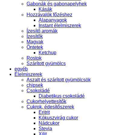
Gabonák és gabonapelyhek
Kásák
Hozzávalók főzéshez
Alapanyagok
Instant élelmiszerek
Ízesítő aromák
Ízesítők
Magvak
Öntetek
Ketchup
Rostok
Szárított gyümölcs
egyéb
Élelmiszerek
Aszalt és szárított gyümölcsök
chipsek
Csokoládé
Diabetikus csokoládé
Cukorhelyettesítők
Cukrok, édesítőszerek
Eritrit
Kókuszvirág cukor
Nádcukor
Stevia
Xilit