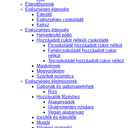
Édesítőszerek
Egészséges édesség
Édesítő
Egészséges csokoládé
Keksz
Egészséges édesség
Helyettesítő pótló
Hozzáadott cukor nélküli csokoládé
Étcsokoládé hozzáadott cukor nélkül
Fehércsokoládé hozzáadott cukor
nélkül
Tejcsokoládé hozzáadott cukor nélkül
Magkrémek
Mogyorókrém
Szárított gyümölcs
Egészséges élelmiszerek
Gabonák és gabonapelyhek
Rizs
Hozzávalók főzéshez
Alapanyagok
Gluténmentes rizsdara
Vegán alapanyag
Ízesítők és édesítők
Mustár
Növényi majonéz