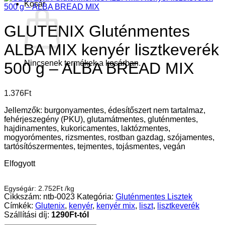
Kosár
GLUTENIX Gluténmentes
ALBA MIX kenyér lisztkeverék
Nincsenek termékek a kosárban.
500 g – ALBA BREAD MIX
1.376
Ft
Jellemzők: burgonyamentes, édesítőszert nem tartalmaz,
fehérjeszegény (PKU), glutamátmentes, gluténmentes,
hajdinamentes, kukoricamentes, laktózmentes,
mogyorómentes, rizsmentes, rostban gazdag, szójamentes,
tartósítószermentes, tejmentes, tojásmentes, vegán
Elfogyott
Egységár:
2.752
Ft
/
kg
Cikkszám:
ntb-0023
Kategória:
Gluténmentes Lisztek
Címkék:
Glutenix
,
kenyér
,
kenyér mix
,
liszt
,
lisztkeverék
Szállítási díj:
1290Ft-tól