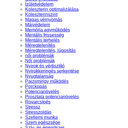
Ízületvédelem
Koleszterin optimalizálása
Koleszterinszint
Magas vérnyomás
Májvédelem
Memória agyműködés
Mentális frissesség
Mentális terhelés
Méregtelenítés
Méregtelenítés, lúgosítás
női problémák
Női problémák
Nyirok és vértisztító
Nyirokkeringés serkentése
Nyugtalanság
Pajzsmirigy működés
Porckopás
Potencianövelés
Prosztata potencianövelés
Rovarcsípés
Stressz
Stresszoldás
Szellemi munka
Szem egészsége
Szív- és érrendszer