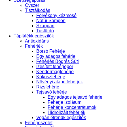
Szépségápolás
Óvszer
Tisztálkodás
Folyékony kézmosó
Natúr Sampon
Szappan
Tusfürdő
Táplálékkiegészítők
Antioxidáns
Fehérjék
Borsó Fehérje
Egy adagos fehérje
Fehérjés Bögrés Süti
Ízesített fehérjepor
Kendermagfehérje
Kókuszfehérje
Növényi alapú fehérjék
Rizsfehérje
Tejsavó fehérje
Egy adagos tejsavó fehérje
Fehérje izolátum
Fehérje koncentrátumok
Hidrolizált fehérjék
Vegán étrendkiegészítők
Fehérjeszelet