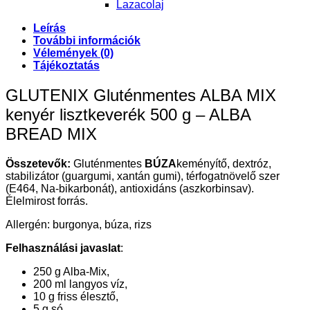
Lazacolaj
Leírás
További információk
Vélemények (0)
Tájékoztatás
GLUTENIX Gluténmentes ALBA MIX
kenyér lisztkeverék 500 g – ALBA
BREAD MIX
Összetevők:
Gluténmentes
BÚZA
keményítő, dextróz,
stabilizátor (guargumi, xantán gumi), térfogatnövelő szer
(E464, Na-bikarbonát), antioxidáns (aszkorbinsav).
Élelmirost forrás.
Allergén: burgonya, búza, rizs
Felhasználási javaslat
:
250 g Alba-Mix,
200 ml langyos víz,
10 g friss élesztő,
5 g só.