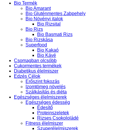
Bio Termék
Bio Amarant
Bio Gluténmentes Zabpehely
Bio Növényi italok
Bio Rizsital
Bio Rizs
Bio Basmati Rizs
Bio Rizskása
Superfood
Bio Kakaó
Bio Kávé
Csomagban olcsóbb
Cukormentes termékek
Diabetikus élelmiszer
Edzés Célok
Erőszint fokozás
Izomtömeg növelés
Szálkásítás és diéta
Egészséges élelmiszerek
Egészséges édesség
Édesítő
Proteinszeletek
Rizses Csokololádé
Fitness élelmiszer
Szuperélelmiszerek