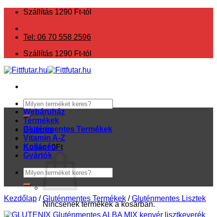
Skip
Szállítás 1290 Ft-tól
to
content
Tel: 06 70 558 2596
Szállítás 1290 Ft-tól
Keresés
a
Webáruház
következőre:
Termékek
Gluténmentes Termékek
Belépés
Vitamin A-Z
Kollagén
Kosár /
0
Ft
Gyártók
Keresés
a
következőre:
Kezdőlap
/
Gluténmentes Termékek
/
Gluténmentes Lisztek
Nincsenek termékek a kosárban.