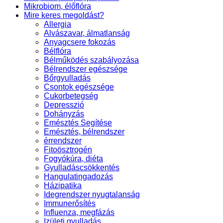
Mikrobiom, élőflóra
Mire keres megoldást?
Allergia
Alvászavar, álmatlanság
Anyagcsere fokozás
Bélflóra
Bélműködés szabályozása
Bélrendszer egészsége
Bőrgyulladás
Csontok egészsége
Cukorbetegség
Depresszió
Dohányzás
Emésztés Segítése
Emésztés, bélrendszer
érrendszer
Fitoösztrogén
Fogyókúra, diéta
Gyulladáscsökkentés
Hangulatingadozás
Házipatika
Idegrendszer nyugtalanság
Immunerősítés
Influenza, megfázás
Izületi gyulladás