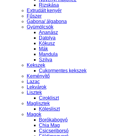
Rizskása
Extrudált kenyér
Fűszer
Gabona/ álgabona
Gyümölcsök
Ananász
Datolya
Kókusz
Mák
Mandula
Szilva
Kekszek
Cukormentes kekszek
Keményítő
Lazac
Lekvárok
Lisztek
Cirokliszt
Maglisztek
Kölesliszt
Magok
Borókabogyó
Chia Mag
Csicseriborsó