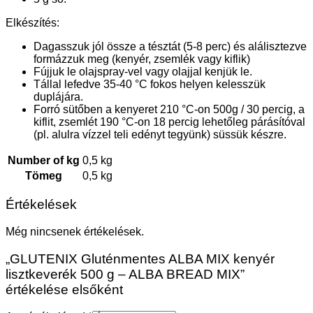
Elkészítés:
Dagasszuk jól össze a tésztát (5-8 perc) és alálisztezve
formázzuk meg (kenyér, zsemlék vagy kiflik)
Fújjuk le olajspray-vel vagy olajjal kenjük le.
Tállal lefedve 35-40 °C fokos helyen kelesszük
duplájára.
Forró sütőben a kenyeret 210 °C-on 500g / 30 percig, a
kiflit, zsemlét 190 °C-on 18 percig lehetőleg párásítóval
(pl. alulra vízzel teli edényt tegyünk) süssük készre.
Number of kg
0,5 kg
Tömeg
0,5 kg
Értékelések
Még nincsenek értékelések.
„GLUTENIX Gluténmentes ALBA MIX kenyér
lisztkeverék 500 g – ALBA BREAD MIX”
értékelése elsőként