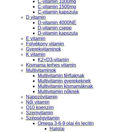
C-vitamin 1000mg
C-vitamin 1500mg
C-vitamin kapszula
D vitamin
D-vitamin 4000NE
D-vitamin csepp
D-vitamin kapszula
E vitamin
Folyékony vitamin
Gyerekvitaminok
K vitamin
K2+D3-vitamin
Kismama terhes vitamin
Multivitaminok
Multivitamin férfiaknak
Multivitamin gyerekeknek
Multivitamin kismamáknak
Multivitamin nőknek
Napozóvitamin
Női vitamin
Q10 koenzim
Szemvitamin
Szépségvitamin
Omega 3-6-9 olaj és lecitin
Halolaj