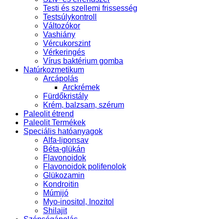
Testi és szellemi frissesség
Testsúlykontroll
Változókor
Vashiány
Vércukorszint
Vérkeringés
Vírus baktérium gomba
Natúrkozmetikum
Arcápolás
Arckrémek
Fürdőkristály
Krém, balzsam, szérum
Paleolit étrend
Paleolit Termékek
Speciális hatóanyagok
Alfa-liponsav
Béta-glükán
Flavonoidok
Flavonoidok polifenolok
Glükozamin
Kondroitin
Múmijó
Myo-inositol, Inozitol
Shilajit