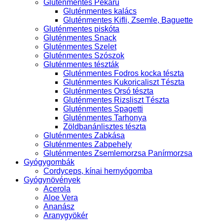
Gluténmentes Pékáru
Gluténmentes kalács
Gluténmentes Kifli, Zsemle, Baguette
Gluténmentes piskóta
Gluténmentes Snack
Gluténmentes Szelet
Gluténmentes Szószok
Gluténmentes tészták
Gluténmentes Fodros kocka tészta
Gluténmentes Kukoricaliszt Tészta
Gluténmentes Orsó tészta
Gluténmentes Rizsliszt Tészta
Gluténmentes Spagetti
Gluténmentes Tarhonya
Zöldbanánlisztes tészta
Gluténmentes Zabkása
Gluténmentes Zabpehely
Gluténmentes Zsemlemorzsa Panírmorzsa
Gyógygombák
Cordyceps, kínai hernyógomba
Gyógynövények
Acerola
Aloe Vera
Ananász
Aranygyökér