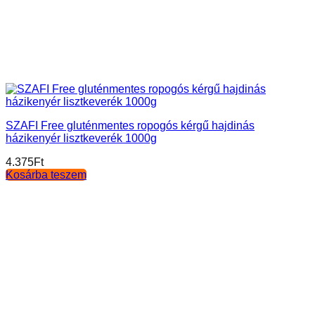
SZAFI Free gluténmentes ropogós kérgű hajdinás
házikenyér lisztkeverék 1000g
4.375
Ft
Kosárba teszem