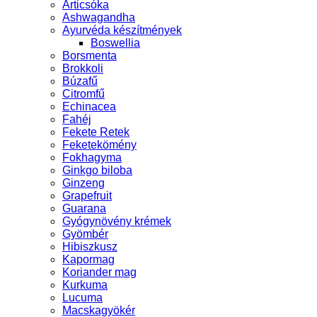
Articsóka
Ashwagandha
Ayurvéda készítmények
Boswellia
Borsmenta
Brokkoli
Búzafű
Citromfű
Echinacea
Fahéj
Fekete Retek
Feketekömény
Fokhagyma
Ginkgo biloba
Ginzeng
Grapefruit
Guarana
Gyógynövény krémek
Gyömbér
Hibiszkusz
Kapormag
Koriander mag
Kurkuma
Lucuma
Macskagyökér